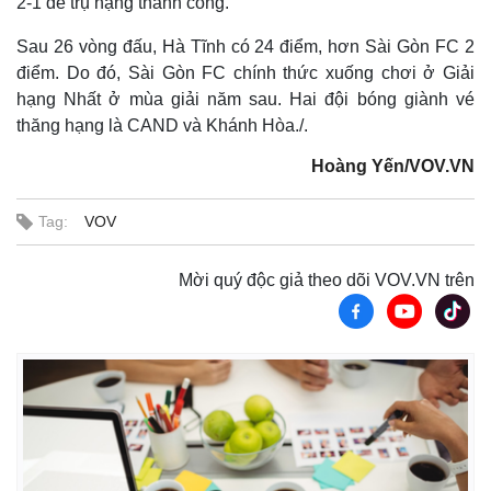
2-1 để trụ hạng thành công.
Sau 26 vòng đấu, Hà Tĩnh có 24 điểm, hơn Sài Gòn FC 2
điểm. Do đó, Sài Gòn FC chính thức xuống chơi ở Giải
hạng Nhất ở mùa giải năm sau. Hai đội bóng giành vé
thăng hạng là CAND và Khánh Hòa./.
Hoàng Yến/VOV.VN
Tag:
VOV
Thế giới
Multimedia
Quan sát
Video
Cuộc sống đó đây
Ảnh
Mời quý độc giả theo dõi VOV.VN trên
Hồ sơ
E-Magazine
Infographic