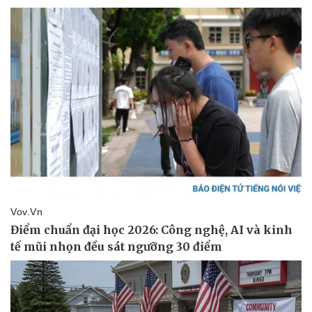
Pháp luật
Quân sự - Quốc phòng
Vụ án
Vũ khí
Tin nóng
Việt Nam
Tư vấn luật
Phân tích