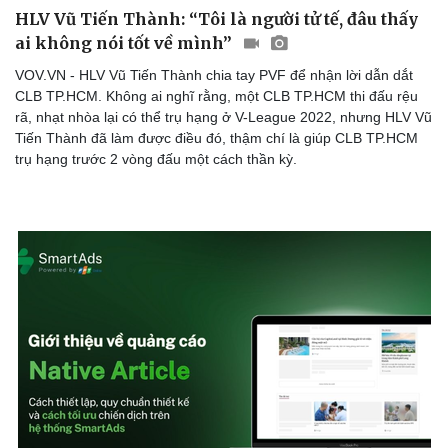
HLV Vũ Tiến Thành: “Tôi là người tử tế, đâu thấy
ai không nói tốt về mình”
VOV.VN - HLV Vũ Tiến Thành chia tay PVF để nhận lời dẫn dắt
CLB TP.HCM. Không ai nghĩ rằng, một CLB TP.HCM thi đấu rệu
rã, nhạt nhòa lại có thể trụ hạng ở V-League 2022, nhưng HLV Vũ
Tiến Thành đã làm được điều đó, thậm chí là giúp CLB TP.HCM
trụ hạng trước 2 vòng đấu một cách thần kỳ.