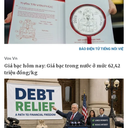
Kinh tế
Thị trường
Bất động sản
Giá vàng
Khởi nghiệp
Tiêu dùng
Tỷ giá
Chứng khoán
Giá cà phê