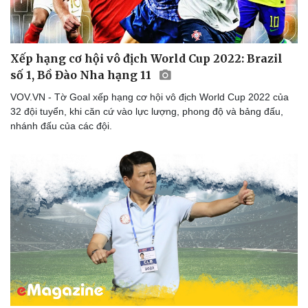
Xếp hạng cơ hội vô địch World Cup 2022: Brazil
số 1, Bồ Đào Nha hạng 11
Thể thao
Ô tô - Xe máy
VOV.VN - Tờ Goal xếp hạng cơ hội vô địch World Cup 2022 của
Bóng đá
Ô tô
32 đội tuyển, khi căn cứ vào lực lượng, phong độ và bảng đấu,
Lịch thi đấu bóng đá
Xe máy
nhánh đấu của các đội.
Thế giới thể thao
Tư vấn
eSports
Hậu trường