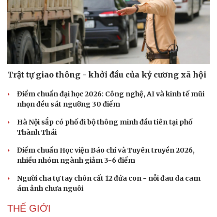
Văn hóa
Giải trí
Trật tự giao thông - khởi đầu của kỷ cương xã hội
Sân khấu - Điện ảnh
Nghệ sĩ
Văn học
Thời trang
Điểm chuẩn đại học 2026: Công nghệ, AI và kinh tế mũi
Âm nhạc
Sao Việt
nhọn đều sát ngưỡng 30 điểm
Di sản
Hà Nội sắp có phố đi bộ thông minh đầu tiên tại phố
Thành Thái
Điểm chuẩn Học viện Báo chí và Tuyên truyền 2026,
nhiều nhóm ngành giảm 3-6 điểm
Người cha tự tay chôn cất 12 đứa con - nỗi đau da cam
ám ảnh chưa nguôi
THẾ GIỚI