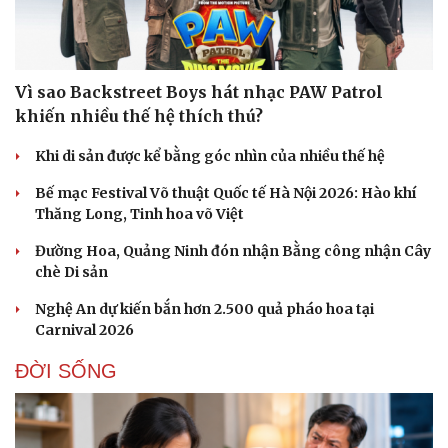
Vì sao Backstreet Boys hát nhạc PAW Patrol
Doanh nghiệp
Công nghệ
khiến nhiều thế hệ thích thú?
Thông tin doanh nghiệp
Sành điệu
Khi di sản được kể bằng góc nhìn của nhiều thế hệ
Doanh nghiệp 24h
Tin Công nghệ
Doanh nhân
Trải nghiệm
Bế mạc Festival Võ thuật Quốc tế Hà Nội 2026: Hào khí
Vì cộng đồng
Chuyển đổi số
Thăng Long, Tinh hoa võ Việt
Đường Hoa, Quảng Ninh đón nhận Bằng công nhận Cây
chè Di sản
Nghệ An dự kiến bắn hơn 2.500 quả pháo hoa tại
Carnival 2026
ĐỜI SỐNG