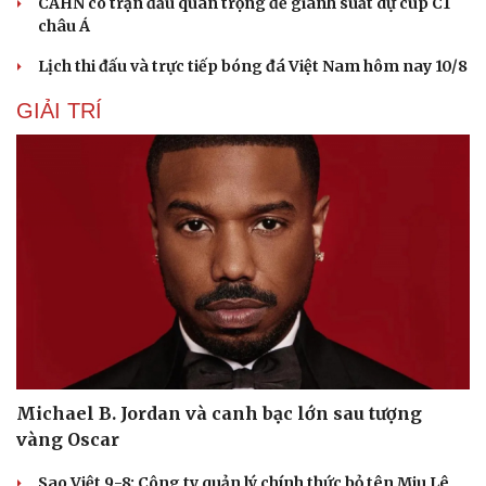
CAHN có trận đấu quan trọng để giành suất dự cúp C1
châu Á
Lịch thi đấu và trực tiếp bóng đá Việt Nam hôm nay 10/8
Sức khỏe
Đời sống
GIẢI TRÍ
Dinh dưỡng - món ngon
Nhà đẹp
Cây thuốc
Blog
Sản phụ khoa
Tình yêu - Gia đình
Nhi khoa
Nam khoa
Làm đẹp - giảm cân
Phòng mạch online
Ăn sạch sống khỏe
Michael B. Jordan và canh bạc lớn sau tượng
vàng Oscar
Sao Việt 9-8: Công ty quản lý chính thức bỏ tên Miu Lê