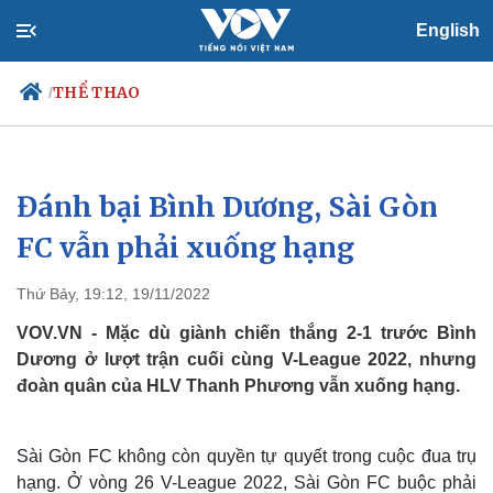
English
THỂ THAO
/
Đánh bại Bình Dương, Sài Gòn
Chính trị
Xã hội
Đảng
Tin 24h
FC vẫn phải xuống hạng
Tổ chức nhân sự
Dự báo thời tiết
Quốc hội
Giáo dục
Thứ Bảy, 19:12, 19/11/2022
Nhận diện sự thật
Dấu ấn VOV
Việc làm
VOV.VN - Mặc dù giành chiến thắng 2-1 trước Bình
Biển đảo
Dương ở lượt trận cuối cùng V-League 2022, nhưng
đoàn quân của HLV Thanh Phương vẫn xuống hạng.
Sài Gòn FC không còn quyền tự quyết trong cuộc đua trụ
hạng. Ở vòng 26 V-League 2022, Sài Gòn FC buộc phải