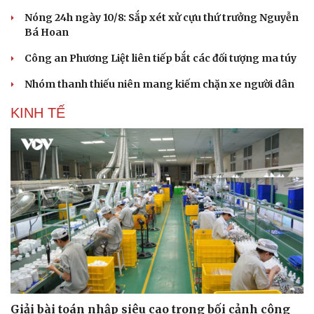
Nóng 24h ngày 10/8: Sắp xét xử cựu thứ trưởng Nguyễn
Bá Hoan
Công an Phương Liệt liên tiếp bắt các đối tượng ma túy
Du lịch
Podcast
Nhóm thanh thiếu niên mang kiếm chặn xe người dân
Tư vấn
Câu chuyện thời sự
Săn Tour
Đọc truyện đêm khuya
KINH TẾ
check-in
Cửa sổ tình yêu
Kể chuyện cho bé
Hạt giống tâm hồn
Giải bài toán nhập siêu cao trong bối cảnh công