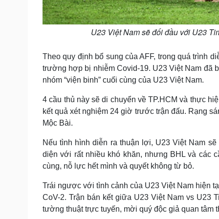
U23 Việt Nam sẽ đối đầu với U23 Ti
Theo quy định bổ sung của AFF, trong quá trình di
trường hợp bị nhiễm Covid-19. U23 Việt Nam đã bổ
nhóm “viện binh” cuối cùng của U23 Việt Nam.
4 cầu thủ này sẽ di chuyển về TP.HCM và thực hi
kết quả xét nghiệm 24 giờ trước trận đấu. Rạng s
Mộc Bài.
Nếu tình hình diễn ra thuận lợi, U23 Việt Nam sẽ 
diện với rất nhiều khó khăn, nhưng BHL và các cầ
cùng, nỗ lực hết mình và quyết không từ bỏ.
Trái ngược với tình cảnh của U23 Việt Nam hiện t
CoV-2. Trận bán kết giữa U23 Việt Nam vs U23 Ti
tường thuật trực tuyến, mời quý độc giả quan tâm th