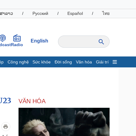
ສາລາວ
/
Русский
/
Español
/
ไทย
English
dcast
Radio
ệp
Công nghệ
Sức khỏe
Đời sống
Văn hóa
Giải trí
inh tế
Thị trường
ất động sản
Giá vàng
hởi nghiệp
Tiêu dùng
Tỷ giá
U23
VĂN HÓA
Chứng khoán
Giá cà phê
oanh nghiệp
Công nghệ
hông tin doanh nghiệp
Sành điệu