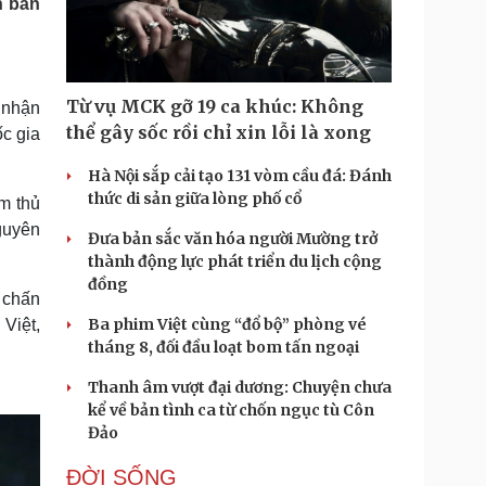
n bán
Doanh nghiệp 24h
Tin Công nghệ
Doanh nhân
Trải nghiệm
ì cộng đồng
Chuyển đổi số
Từ vụ MCK gỡ 19 ca khúc: Không
 nhận
u lịch
Podcast
thể gây sốc rồi chỉ xin lỗi là xong
c gia
Tư vấn
Câu chuyện thời sự
Săn Tour
Đọc truyện đêm khuya
Hà Nội sắp cải tạo 131 vòm cầu đá: Đánh
heck-in
Cửa sổ tình yêu
thức di sản giữa lòng phố cổ
m thủ
Kể chuyện cho bé
guyên
Đưa bản sắc văn hóa người Mường trở
Hạt giống tâm hồn
thành động lực phát triển du lịch cộng
đồng
 chấn
Ba phim Việt cùng “đổ bộ” phòng vé
Việt,
tháng 8, đối đầu loạt bom tấn ngoại
Thanh âm vượt đại dương: Chuyện chưa
kể về bản tình ca từ chốn ngục tù Côn
Đảo
ĐỜI SỐNG