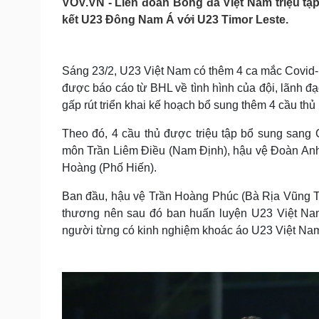
VOV.VN - Liên đoàn Bóng đá Việt Nam triệu tậ
Tin nóng
Việt Nam
kết U23 Đông Nam Á với U23 Timor Leste.
Tư vấn luật
Phân tích
Sáng 23/2, U23 Việt Nam có thêm 4 ca mắc Covid-1
Sức khỏe
Đời sống
được báo cáo từ BHL về tình hình của đội, lãnh đ
Dinh dưỡng - món ngon
Nhà đẹp
gấp rút triển khai kế hoạch bổ sung thêm 4 cầu th
Cây thuốc
Blog
Sản phụ khoa
Tình yêu - Gia đình
Theo đó, 4 cầu thủ được triệu tập bổ sung sang
Nhi khoa
môn Trần Liêm Điều (Nam Định), hậu vệ Đoàn Anh
Nam khoa
Hoàng (Phố Hiến).
Làm đẹp - giảm cân
Phòng mạch online
Ban đầu, hậu vệ Trần Hoàng Phúc (Bà Rịa Vũng T
Ăn sạch sống khỏe
thương nên sau đó ban huấn luyện U23 Việt Nam
Cải chính
người từng có kinh nghiệm khoác áo U23 Việt Nam