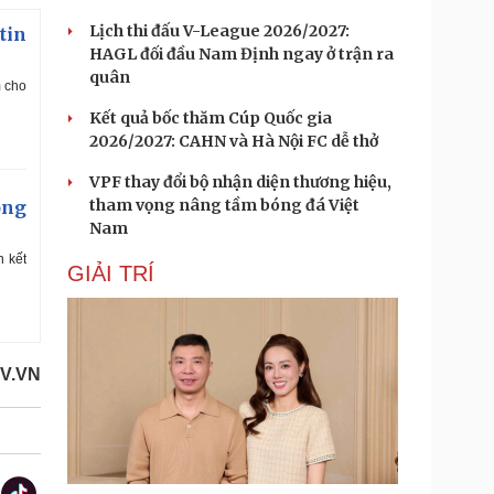
Lịch thi đấu V-League 2026/2027:
tin
HAGL đối đầu Nam Định ngay ở trận ra
quân
m cho
Kết quả bốc thăm Cúp Quốc gia
2026/2027: CAHN và Hà Nội FC dễ thở
VPF thay đổi bộ nhận diện thương hiệu,
tham vọng nâng tầm bóng đá Việt
ông
Nam
 kết
GIẢI TRÍ
OV.VN