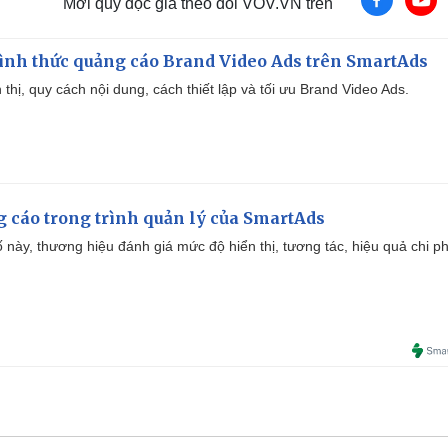
Mời quý độc giả theo dõi VOV.VN trên
ình thức quảng cáo Brand Video Ads trên SmartAds
ển thị, quy cách nội dung, cách thiết lập và tối ưu Brand Video Ads.
g cáo trong trình quản lý của SmartAds
 này, thương hiệu đánh giá mức độ hiển thị, tương tác, hiệu quả chi ph