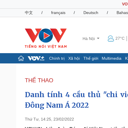
VO
中文
/
français
/
Deutsch
/
Bahas
27°C
Hà Nội
Chính trị
Xã hội
Thế giới
Multimedia
K
Chính trị
Xã hội
Đảng
Tin 24h
THỂ THAO
Tổ chức nhân sự
Dự báo thời tiết
Quốc hội
Giáo dục
Danh tính 4 cầu thủ "chi v
Nhận diện sự thật
Dấu ấn VOV
Việc làm
Đông Nam Á 2022
Biển đảo
Pháp luật
Quân sự - Quốc phòng
Thứ Tư, 14:25, 23/02/2022
Vụ án
Vũ khí