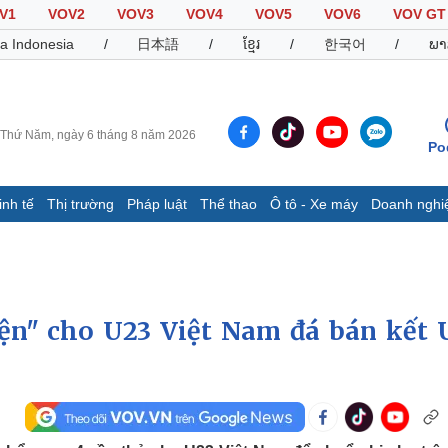
V1
VOV2
VOV3
VOV4
VOV5
VOV6
VOV GT
a Indonesia
/
日本語
/
ខ្មែរ
/
한국어
/
ພາ
Thứ Năm, ngày 6 tháng 8 năm 2026
Po
inh tế
Thị trường
Pháp luật
Thể thao
Ô tô - Xe máy
Doanh nghi
Thế giới
Multimedia
K
Quan sát
Video
B
Cuộc sống đó đây
Ảnh
K
Hồ sơ
E-Magazine
iện" cho U23 Việt Nam đá bán kết 
Infographic
Thể thao
Ô tô - Xe máy
D
Bóng đá
Ô tô
T