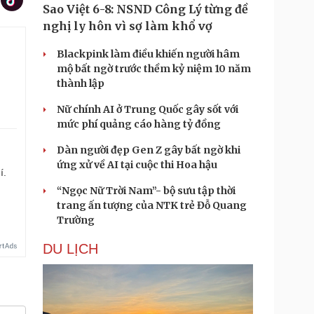
Sao Việt 6-8: NSND Công Lý từng đề
nghị ly hôn vì sợ làm khổ vợ
Blackpink làm điều khiến người hâm
mộ bất ngờ trước thềm kỷ niệm 10 năm
thành lập
Nữ chính AI ở Trung Quốc gây sốt với
mức phí quảng cáo hàng tỷ đồng
Dàn người đẹp Gen Z gây bất ngờ khi
ứng xử về AI tại cuộc thi Hoa hậu
í.
“Ngọc Nữ Trời Nam”- bộ sưu tập thời
trang ấn tượng của NTK trẻ Đỗ Quang
Trường
DU LỊCH