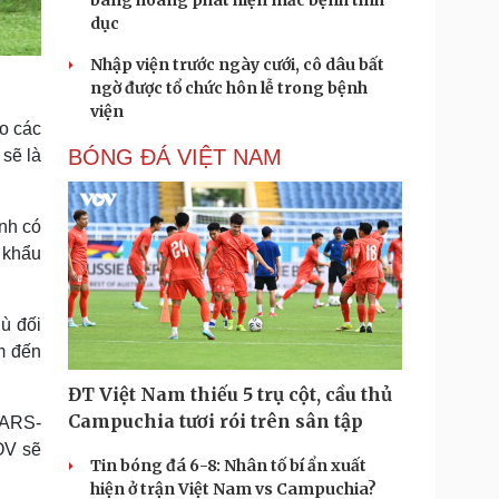
bàng hoàng phát hiện mắc bệnh tình
dục
Nhập viện trước ngày cưới, cô dâu bất
ngờ được tổ chức hôn lễ trong bệnh
viện
ho các
BÓNG ĐÁ VIỆT NAM
sẽ là
nh có
 khẩu
dù đối
m đến
ĐT Việt Nam thiếu 5 trụ cột, cầu thủ
Campuchia tươi rói trên sân tập
SARS-
OV sẽ
Tin bóng đá 6-8: Nhân tố bí ẩn xuất
hiện ở trận Việt Nam vs Campuchia?