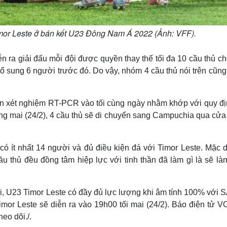
mor Leste ở bán kết U23 Đông Nam Á 2022 (Ảnh: VFF).
ễn ra giải đấu mỗi đội được quyền thay thế tối đa 10 cầu thủ c
 sung 6 người trước đó. Do vậy, nhóm 4 cầu thủ nói trên cũng 
ện xét nghiệm RT-PCR vào tối cùng ngày nhằm khớp với quy đị
áng mai (24/2), 4 cầu thủ sẽ di chuyển sang Campuchia qua cửa
có ít nhất 14 người và đủ điều kiện đá với Timor Leste. Mặc 
u thủ đều đồng tâm hiệp lực với tinh thần đã làm gì là sẽ là
ại, U23 Timor Leste có đầy đủ lực lượng khi âm tính 100% với 
mor Leste sẽ diễn ra vào 19h00 tối mai (24/2). Báo điện tử V
eo dõi./.