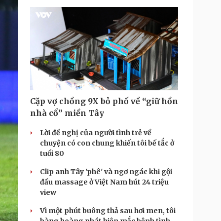
Cặp vợ chồng 9X bỏ phố về “giữ hồn
nhà cổ” miền Tây
Lời đề nghị của người tình trẻ về
chuyện có con chung khiến tôi bế tắc ở
tuổi 80
Clip anh Tây 'phê' và ngơ ngác khi gội
đầu massage ở Việt Nam hút 24 triệu
view
Vì một phút buông thả sau hơi men, tôi