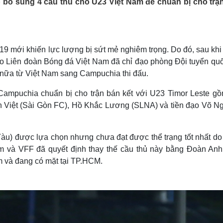
p bổ sung 4 cầu thủ cho U23 Việt Nam để chuẩn bị cho trậ
Lịch thi đấu bóng đá
Xe máy
Thế giới thể thao
Tư vấn
eSports
V
Hậu trường
9 mới khiến lực lượng bị sứt mẻ nghiêm trọng. Do đó, sau khi
Văn hóa
Giải trí
D
ạo Liên đoàn Bóng đá Việt Nam đã chỉ đạo phòng Đội tuyển quố
Sân khấu - Điện ảnh
Nghệ sĩ
ủ nữa từ Việt Nam sang Campuchia thi đấu.
Văn học
Thời trang
Âm nhạc
Sao Việt
c
 Campuchia chuẩn bị cho trận bán kết với U23 Timor Leste gồ
Di sản
 Việt (Sài Gòn FC), Hồ Khắc Lương (SLNA) và tiền đạo Võ N
àu) được lựa chọn nhưng chưa đạt được thể trạng tốt nhất do
 và VFF đã quyết định thay thế cầu thủ này bằng Đoàn Anh 
 và đang có mặt tại TP.HCM.