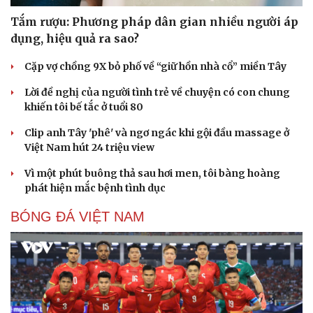
Tắm rượu: Phương pháp dân gian nhiều người áp
dụng, hiệu quả ra sao?
Cặp vợ chồng 9X bỏ phố về “giữ hồn nhà cổ” miền Tây
Lời đề nghị của người tình trẻ về chuyện có con chung
khiến tôi bế tắc ở tuổi 80
Sức khỏe
Đời sống
Dinh dưỡng - món ngon
Nhà đẹp
Clip anh Tây 'phê' và ngơ ngác khi gội đầu massage ở
Cây thuốc
Blog
Việt Nam hút 24 triệu view
Sản phụ khoa
Tình yêu - Gia đình
Nhi khoa
Vì một phút buông thả sau hơi men, tôi bàng hoàng
Nam khoa
phát hiện mắc bệnh tình dục
Làm đẹp - giảm cân
Phòng mạch online
BÓNG ĐÁ VIỆT NAM
Ăn sạch sống khỏe