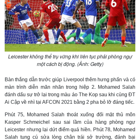
Leicester không thể trụ vững khi liên tục phải phòng ngự
một cách bị động. (Ảnh: Getty)
Bàn thắng dẫn trước giúp Liverpool thêm hưng phấn và có
màn trình diễn mãn nhãn trong hiệp 2. Mohamed Salah
Thế giới
Multimedia
đánh dấu sự trở lại trong màu áo The Kop sau khi cùng ĐT
Quan sát
Video
Ai Cập về nhì tại AFCON 2021 bằng 2 pha bỏ lỡ đáng tiếc.
Cuộc sống đó đây
Ảnh
Hồ sơ
E-Magazine
Phút 75, Mohamed Salah thoát xuống đối mặt thủ môn
Infographic
Kasper Schmeichel sau sai lầm của hàng phòng ngự
Leicester nhưng lại dứt điểm quá hiền. Phút 78, Mohamed
Salah tung cú sửa lòng chân trái sở trường, đánh bại