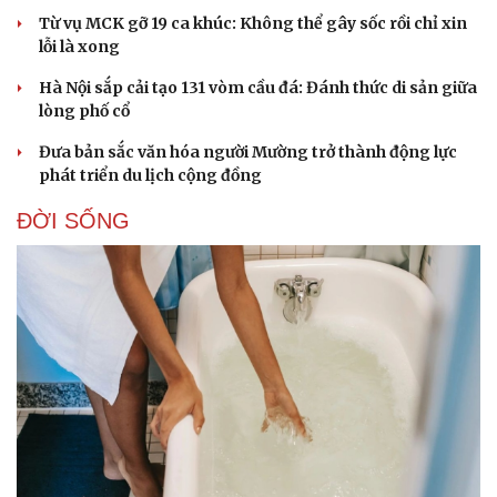
Từ vụ MCK gỡ 19 ca khúc: Không thể gây sốc rồi chỉ xin
lỗi là xong
Hà Nội sắp cải tạo 131 vòm cầu đá: Đánh thức di sản giữa
lòng phố cổ
Đưa bản sắc văn hóa người Mường trở thành động lực
phát triển du lịch cộng đồng
ĐỜI SỐNG