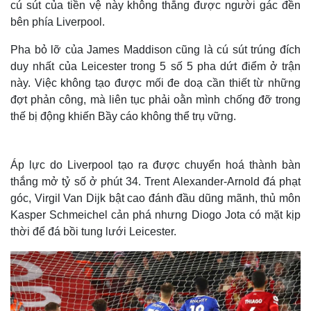
cú sút của tiền vệ này không thắng được người gác đền
bên phía Liverpool.
Pha bỏ lỡ của James Maddison cũng là cú sút trúng đích
duy nhất của Leicester trong 5 số 5 pha dứt điểm ở trận
này. Việc không tạo được mối đe doạ cần thiết từ những
đợt phản công, mà liên tục phải oằn mình chống đỡ trong
thế bị động khiến Bầy cáo không thể trụ vững.
Áp lực do Liverpool tạo ra được chuyển hoá thành bàn
thắng mở tỷ số ở phút 34. Trent Alexander-Arnold đá phạt
góc, Virgil Van Dijk bật cao đánh đầu dũng mãnh, thủ môn
Kasper Schmeichel cản phá nhưng Diogo Jota có mặt kịp
thời để đá bồi tung lưới Leicester.