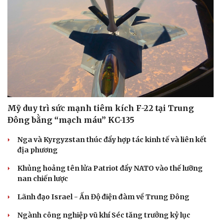
Mỹ duy trì sức mạnh tiêm kích F-22 tại Trung
Đông bằng “mạch máu” KC-135
Nga và Kyrgyzstan thúc đẩy hợp tác kinh tế và liên kết
địa phương
Khủng hoảng tên lửa Patriot đẩy NATO vào thế lưỡng
Du lịch
Podcast
nan chiến lược
Tư vấn
Câu chuyện thời sự
Lãnh đạo Israel - Ấn Độ điện đàm về Trung Đông
Săn Tour
Đọc truyện đêm khuya
check-in
Cửa sổ tình yêu
Ngành công nghiệp vũ khí Séc tăng trưởng kỷ lục
Kể chuyện cho bé