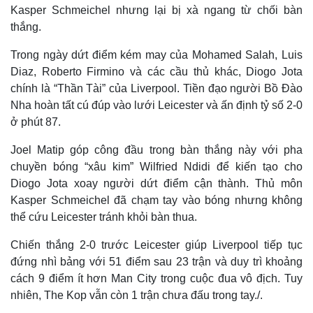
Kasper Schmeichel nhưng lại bị xà ngang từ chối bàn
thắng.
Trong ngày dứt điểm kém may của Mohamed Salah, Luis
Diaz, Roberto Firmino và các cầu thủ khác, Diogo Jota
chính là “Thần Tài” của Liverpool. Tiền đạo người Bồ Đào
Nha hoàn tất cú đúp vào lưới Leicester và ấn định tỷ số 2-0
ở phút 87.
Joel Matip góp công đầu trong bàn thắng này với pha
chuyền bóng “xâu kim” Wilfried Ndidi để kiến tạo cho
Diogo Jota xoay người dứt điểm cận thành. Thủ môn
Kasper Schmeichel đã chạm tay vào bóng nhưng không
thể cứu Leicester tránh khỏi bàn thua.
Chiến thắng 2-0 trước Leicester giúp Liverpool tiếp tục
đứng nhì bảng với 51 điểm sau 23 trận và duy trì khoảng
cách 9 điểm ít hơn Man City trong cuộc đua vô địch. Tuy
nhiên, The Kop vẫn còn 1 trận chưa đấu trong tay./.