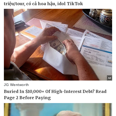
Vụ án
Vũ khí
Tin nóng
Việt Nam
Tư vấn luật
Phân tích