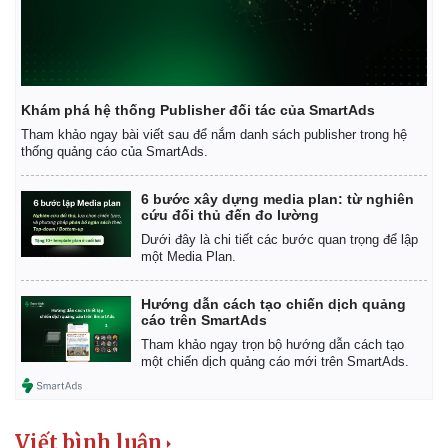
Khám phá hệ thống Publisher đối tác của SmartAds
Tham khảo ngay bài viết sau để nắm danh sách publisher trong hệ
thống quảng cáo của SmartAds.
6 bước xây dựng media plan: từ nghiên
cứu đối thủ đến đo lường
Dưới đây là chi tiết các bước quan trọng để lập
một Media Plan.
Hướng dẫn cách tạo chiến dịch quảng
cáo trên SmartAds
Tham khảo ngay trọn bộ hướng dẫn cách tạo
Kinh tế
Thị trường
một chiến dịch quảng cáo mới trên SmartAds.
Bất động sản
Giá vàng
Khởi nghiệp
Tiêu dùng
Tỷ giá
Chứng khoán
Viết bình luận