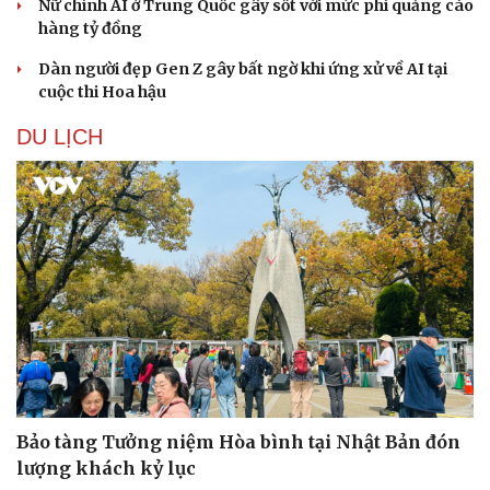
Nữ chính AI ở Trung Quốc gây sốt với mức phí quảng cáo
hàng tỷ đồng
Dàn người đẹp Gen Z gây bất ngờ khi ứng xử về AI tại
cuộc thi Hoa hậu
DU LỊCH
Văn hóa
Giải trí
Sân khấu - Điện ảnh
Nghệ sĩ
Văn học
Thời trang
Âm nhạc
Sao Việt
Di sản
Bảo tàng Tưởng niệm Hòa bình tại Nhật Bản đón
lượng khách kỷ lục