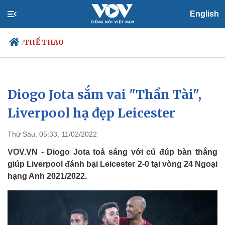
English
THỂ THAO
/
Diogo Jota sắm vai "Thần Tài",
Chính trị
Xã hội
Đảng
Tin 24h
Liverpool hạ đẹp Leicester
Tổ chức nhân sự
Dự báo thời tiết
Quốc hội
Giáo dục
Thứ Sáu, 05:33, 11/02/2022
Nhận diện sự thật
Dấu ấn VOV
Việc làm
VOV.VN - Diogo Jota toả sáng với cú đúp bàn thắng
Biển đảo
giúp Liverpool đánh bại Leicester 2-0 tại vòng 24 Ngoại
hạng Anh 2021/2022.