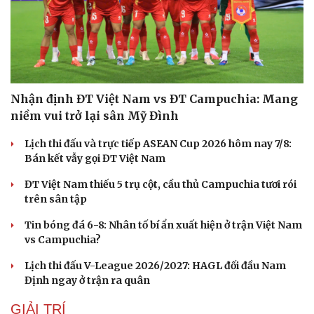
Nhận định ĐT Việt Nam vs ĐT Campuchia: Mang
niềm vui trở lại sân Mỹ Đình
Lịch thi đấu và trực tiếp ASEAN Cup 2026 hôm nay 7/8:
Bán kết vẫy gọi ĐT Việt Nam
ĐT Việt Nam thiếu 5 trụ cột, cầu thủ Campuchia tươi rói
trên sân tập
Tin bóng đá 6-8: Nhân tố bí ẩn xuất hiện ở trận Việt Nam
vs Campuchia?
Lịch thi đấu V-League 2026/2027: HAGL đối đầu Nam
Định ngay ở trận ra quân
GIẢI TRÍ