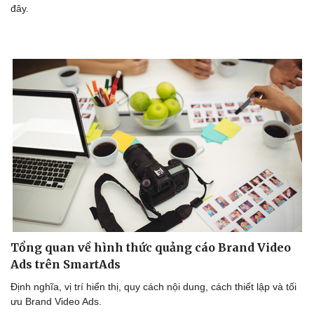
đây.
Doanh nghiệp
Công nghệ
Thông tin doanh nghiệp
Sành điệu
Doanh nghiệp 24h
Tin Công nghệ
Doanh nhân
Trải nghiệm
Vì cộng đồng
Chuyển đổi số
Tổng quan về hình thức quảng cáo Brand Video
Ads trên SmartAds
Định nghĩa, vị trí hiển thị, quy cách nội dung, cách thiết lập và tối
ưu Brand Video Ads.