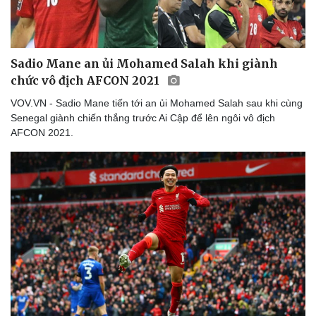
Thể thao
Ô tô - Xe máy
Bóng đá
Ô tô
Lịch thi đấu bóng đá
Xe máy
Thế giới thể thao
Tư vấn
Sadio Mane an ủi Mohamed Salah khi giành
eSports
chức vô địch AFCON 2021
Hậu trường
VOV.VN - Sadio Mane tiến tới an ủi Mohamed Salah sau khi cùng
Senegal giành chiến thắng trước Ai Cập để lên ngôi vô địch
AFCON 2021.