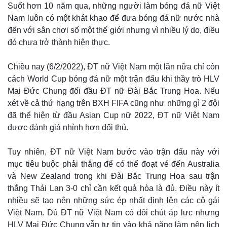
Suốt hơn 10 năm qua, những người làm bóng đá nữ Việt
Nam luôn có một khát khao để đưa bóng đá nữ nước nhà
đến với sân chơi số một thế giới nhưng vì nhiều lý do, điều
đó chưa trở thành hiện thực.
Chiều nay (6/2/2022), ĐT nữ Việt Nam một lần nữa chỉ còn
cách World Cup bóng đá nữ một trận đấu khi thầy trò HLV
Mai Đức Chung đối đầu ĐT nữ Đài Bắc Trung Hoa. Nếu
xét về cả thứ hạng trên BXH FIFA cũng như những gì 2 đội
đã thể hiện từ đầu Asian Cup nữ 2022, ĐT nữ Việt Nam
được đánh giá nhỉnh hơn đối thủ.
Tuy nhiên, ĐT nữ Việt Nam bước vào trận đấu này với
mục tiêu buộc phải thắng để có thể đoạt vé đến Australia
và New Zealand trong khi Đài Bắc Trung Hoa sau trận
thắng Thái Lan 3-0 chỉ cần kết quả hòa là đủ. Điều này ít
nhiều sẽ tạo nên những sức ép nhất định lên các cô gái
Việt Nam. Dù ĐT nữ Việt Nam có đôi chút áp lực nhưng
HLV Mai Đức Chung vẫn tự tin vào khả năng làm nên lịch