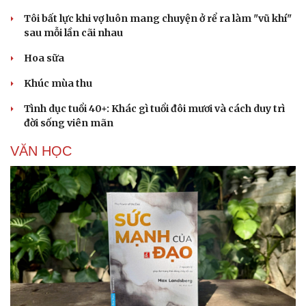
Tôi bất lực khi vợ luôn mang chuyện ở rể ra làm "vũ khí"
sau mỗi lần cãi nhau
Hoa sữa
Khúc mùa thu
Tình dục tuổi 40+: Khác gì tuổi đôi mươi và cách duy trì
đời sống viên mãn
VĂN HỌC