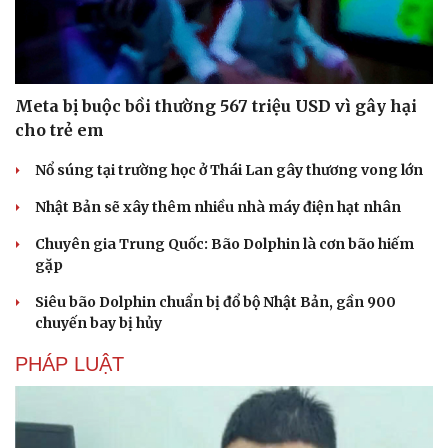
Meta bị buộc bồi thường 567 triệu USD vì gây hại
cho trẻ em
Nổ súng tại trường học ở Thái Lan gây thương vong lớn
Nhật Bản sẽ xây thêm nhiều nhà máy điện hạt nhân
Chuyên gia Trung Quốc: Bão Dolphin là cơn bão hiếm
gặp
Siêu bão Dolphin chuẩn bị đổ bộ Nhật Bản, gần 900
chuyến bay bị hủy
Du lịch
Podcast
PHÁP LUẬT
Tư vấn
Câu chuyện thời sự
Săn Tour
Đọc truyện đêm khuya
check-in
Cửa sổ tình yêu
Kể chuyện cho bé