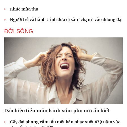
Khúc mùa thu
Người trẻ và hành trình đưa di sản “chạm” vào đương đại
ĐỜI SỐNG
Dấu hiệu tiền mãn kinh sớm phụ nữ cần biết
Cây đại phong cầm tấu một bản nhạc suốt 639 năm vừa