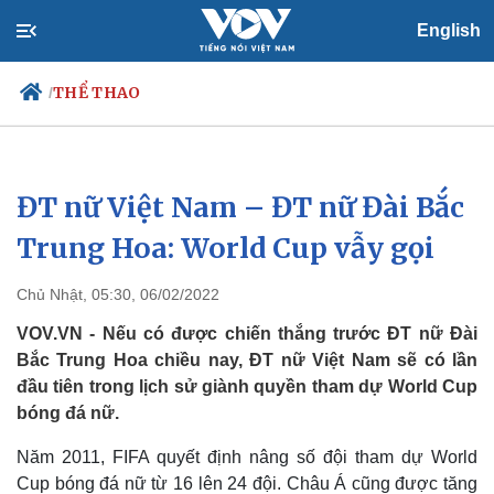
English
THỂ THAO
/
ĐT nữ Việt Nam – ĐT nữ Đài Bắc
Chính trị
Xã hội
Đảng
Tin 24h
Trung Hoa: World Cup vẫy gọi
Tổ chức nhân sự
Dự báo thời tiết
Quốc hội
Giáo dục
Chủ Nhật, 05:30, 06/02/2022
Nhận diện sự thật
Dấu ấn VOV
Việc làm
VOV.VN - Nếu có được chiến thắng trước ĐT nữ Đài
Biển đảo
Bắc Trung Hoa chiều nay, ĐT nữ Việt Nam sẽ có lần
đầu tiên trong lịch sử giành quyền tham dự World Cup
bóng đá nữ.
Năm 2011, FIFA quyết định nâng số đội tham dự World
Cup bóng đá nữ từ 16 lên 24 đội. Châu Á cũng được tăng