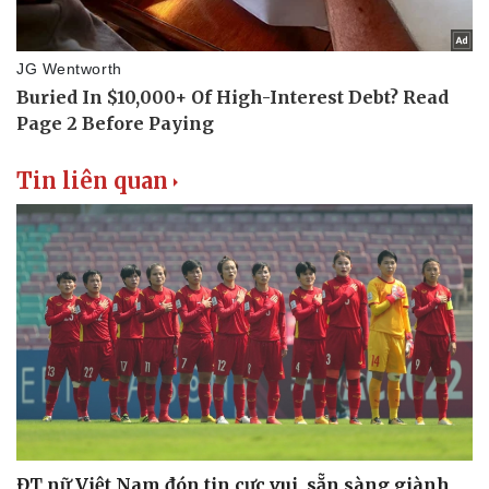
Thể thao
Ô tô - Xe máy
Bóng đá
Ô tô
Lịch thi đấu bóng đá
Xe máy
Thế giới thể thao
Tư vấn
eSports
Hậu trường
Tin liên quan
ĐT nữ Việt Nam đón tin cực vui, sẵn sàng giành