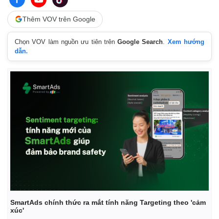
Thêm VOV trên Google
Chọn VOV làm nguồn ưu tiên trên
Google Search
.
Xem hướng
dẫn.
Kinh tế
Thị trường
Bất động sản
Giá vàng
Khởi nghiệp
Tiêu dùng
SmartAds chính thức ra mắt tính năng Targeting theo 'cảm
Tỷ giá
xúc'
Chứng khoán