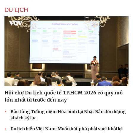
DU LỊCH
Văn hóa
Giải trí
Hội chợ Du lịch quốc tế TP.HCM 2026 có quy mô
Sân khấu - Điện ảnh
Nghệ sĩ
lớn nhất từ trước đến nay
Văn học
Thời trang
Âm nhạc
Sao Việt
Bảo tàng Tưởng niệm Hòa bình tại Nhật Bản đón lượng
Di sản
khách kỷ lục
Du lịch biển Việt Nam: Muốn bứt phá phải vượt khỏi lợi