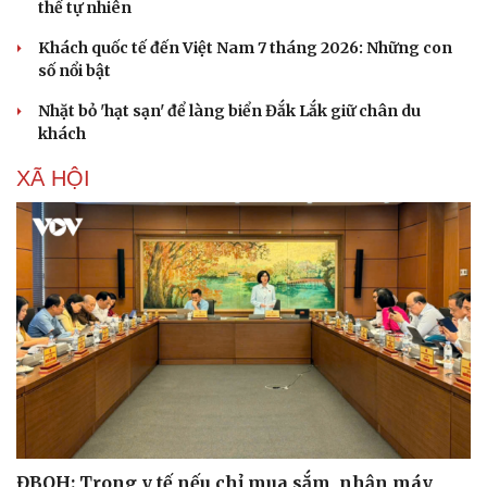
thế tự nhiên
Khách quốc tế đến Việt Nam 7 tháng 2026: Những con
số nổi bật
Nhặt bỏ 'hạt sạn' để làng biển Đắk Lắk giữ chân du
khách
XÃ HỘI
ĐBQH: Trong y tế nếu chỉ mua sắm, nhận máy