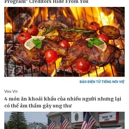
Vụ án
Vũ khí
Tin nóng
Việt Nam
Tư vấn luật
Phân tích