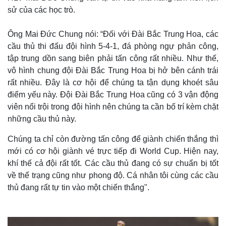
sử của các học trò.
Ông Mai Đức Chung nói: “Đối với Đài Bắc Trung Hoa, các
cầu thủ thi đấu đội hình 5-4-1, đá phòng ngự phản công,
tập trung dồn sang biên phải tấn công rất nhiều. Như thế,
vô hình chung đội Đài Bắc Trung Hoa bị hở bên cánh trái
rất nhiều. Đây là cơ hội để chúng ta tận dụng khoét sâu
điểm yếu này. Đội Đài Bắc Trung Hoa cũng có 3 vận động
viên nổi trội trong đội hình nên chúng ta cần bố trí kèm chặt
những cầu thủ này.
Chúng ta chỉ còn đường tấn công để giành chiến thắng thì
Thế giới
Multimedia
mới có cơ hội giành vé trực tiếp đi World Cup. Hiện nay,
Quan sát
Video
khí thế cả đội rất tốt. Các cầu thủ đang có sự chuẩn bị tốt
Cuộc sống đó đây
Ảnh
về thể trạng cũng như phong độ. Cá nhân tôi cùng các cầu
Hồ sơ
E-Magazine
thủ đang rất tự tin vào một chiến thắng".
Infographic