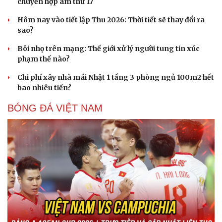
chuyển hợp âm thứ 17
Hôm nay vào tiết lập Thu 2026: Thời tiết sẽ thay đổi ra
sao?
Bôi nhọ trên mạng: Thế giới xử lý người tung tin xúc
phạm thế nào?
Sức khỏe
Đời sống
Chi phí xây nhà mái Nhật 1 tầng 3 phòng ngủ 100m2 hết
bao nhiêu tiền?
Dinh dưỡng - món ngon
Nhà đẹp
Cây thuốc
Blog
BÓNG ĐÁ VIỆT NAM
Sản phụ khoa
Tình yêu - Gia đình
Nhi khoa
Nam khoa
Làm đẹp - giảm cân
Phòng mạch online
Ăn sạch sống khỏe