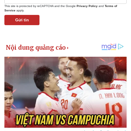
This site is protected by reCAPTCHA and the Google
Privacy Policy
and
Terms of
Service
apply.
Gửi tin