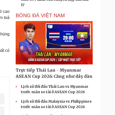
c
17
r
e
e
t cao
n
BÓNG ĐÁ VIỆT NAM
m toả
chúng
hất có
Trực tiếp Thái Lan - Myanmar
ASEAN Cup 2026: Căng như dây đàn
Lịch sử đối đầu Thái Lan vs Myanmar
trước màn so tài ở ASEAN Cup 2026
Lịch sử đối đầu Malaysia vs Philippines
trước màn so tài ở ASEAN Cup 2026