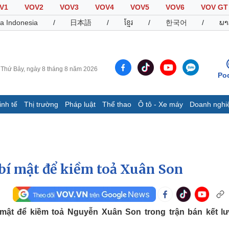
V1
VOV2
VOV3
VOV4
VOV5
VOV6
VOV GT
a Indonesia
/
日本語
/
ខ្មែរ
/
한국어
/
ພາ
Thứ Bảy, ngày 8 tháng 8 năm 2026
Po
inh tế
Thị trường
Pháp luật
Thể thao
Ô tô - Xe máy
Doanh nghi
Thế giới
Multimedia
K
Quan sát
Video
B
Cuộc sống đó đây
Ảnh
K
Hồ sơ
E-Magazine
bí mật để kiềm toả Xuân Son
Infographic
Thể thao
Ô tô - Xe máy
D
ật để kiềm toả Nguyễn Xuân Son trong trận bán kết lư
Bóng đá
Ô tô
T