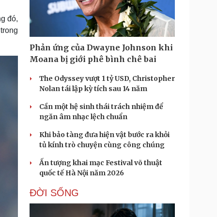
Doanh nghiệp 24h
Tin Công nghệ
Doanh nhân
Trải nghiệm
g đó,
ì cộng đồng
Chuyển đổi số
trong
Phản ứng của Dwayne Johnson khi
u lịch
Podcast
Moana bị giới phê bình chê bai
Tư vấn
Câu chuyện thời sự
Săn Tour
Đọc truyện đêm khuya
The Odyssey vượt 1 tỷ USD, Christopher
heck-in
Cửa sổ tình yêu
Nolan tái lập kỳ tích sau 14 năm
Kể chuyện cho bé
Cần một hệ sinh thái trách nhiệm để
Hạt giống tâm hồn
ngăn âm nhạc lệch chuẩn
Khi bảo tàng đưa hiện vật bước ra khỏi
tủ kính trò chuyện cùng công chúng
Ấn tượng khai mạc Festival võ thuật
quốc tế Hà Nội năm 2026
ĐỜI SỐNG