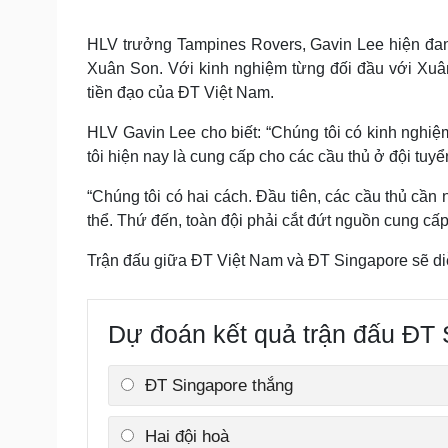
d
:
4
.
HLV trưởng Tampines Rovers, Gavin Lee hiện đan
4
6
Xuân Son. Với kinh nghiệm từng đối đầu với Xuâ
%
tiền đạo của ĐT Việt Nam.
HLV Gavin Lee cho biết: “Chúng tôi có kinh nghiệ
tôi hiện nay là cung cấp cho các cầu thủ ở đội tuyển
“Chúng tôi có hai cách. Đầu tiên, các cầu thủ cần
thể. Thứ đến, toàn đội phải cắt đứt nguồn cung cấ
Trận đấu giữa ĐT Việt Nam và ĐT Singapore sẽ di
Dự đoán kết quả trận đấu ĐT 
ĐT Singapore thắng
Hai đội hoà