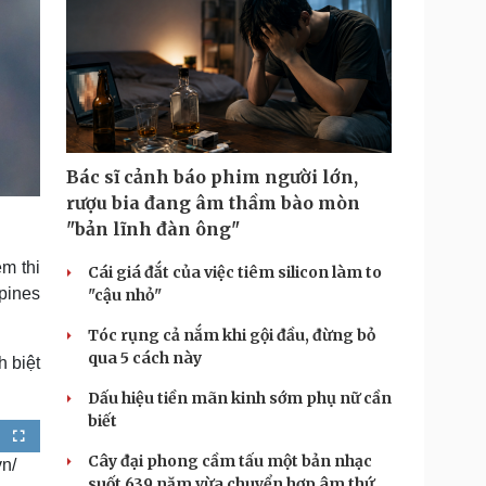
Bác sĩ cảnh báo phim người lớn,
rượu bia đang âm thầm bào mòn
"bản lĩnh đàn ông"
ệm thi
Cái giá đắt của việc tiêm silicon làm to
pines
"cậu nhỏ"
Tóc rụng cả nắm khi gội đầu, đừng bỏ
qua 5 cách này
 biệt
Dấu hiệu tiền mãn kinh sớm phụ nữ cần
biết
F
u
Cây đại phong cầm tấu một bản nhạc
vn/
l
l
suốt 639 năm vừa chuyển hợp âm thứ
s