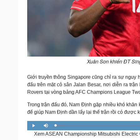
Xuân Son khiến ĐT Sing
Giới truyền thông Singapore cũng chỉ ra sự nguy h
đấu trên mặt cỏ sân Jalan Besar, nơi diễn ra tr
Rovers tại vòng bảng AFC Champions League Two
Trong trận đấu đó, Nam Định gặp nhiều khó khăn k
để giúp Nam Định dần lấy lại thế trận rồi có được 
L
P
M
o
l
u
a
Xem ASEAN Championship Mitsubishi Electric Cup 
a
t
d
y
e
e