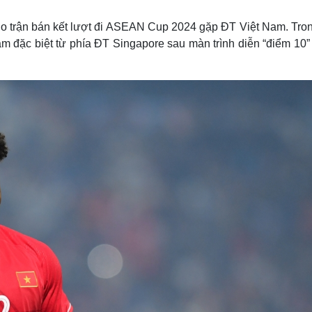
Lịch thi đấu bóng đá
Xe máy
Thế giới thể thao
Tư vấn
ho trận bán kết lượt đi ASEAN Cup 2024 gặp ĐT Việt Nam. Tron
eSports
V
đặc biệt từ phía ĐT Singapore sau màn trình diễn “điểm 10” 
Hậu trường
Văn hóa
Giải trí
D
Sân khấu - Điện ảnh
Nghệ sĩ
Văn học
Thời trang
Âm nhạc
Sao Việt
c
Di sản