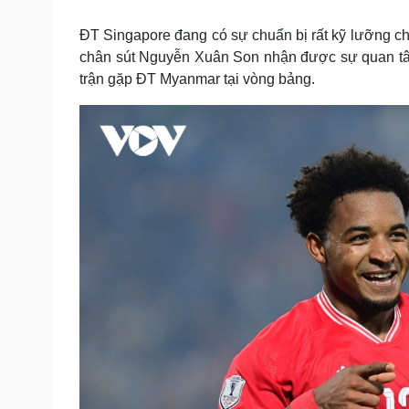
Tin nóng
Việt Nam
Tư vấn luật
Phân tích
ĐT Singapore đang có sự chuẩn bị rất kỹ lưỡng c
chân sút Nguyễn Xuân Son nhận được sự quan tâm 
trận gặp ĐT Myanmar tại vòng bảng.
Sức khỏe
Đời sống
Dinh dưỡng - món ngon
Nhà đẹp
Cây thuốc
Blog
Sản phụ khoa
Tình yêu - Gia đình
Nhi khoa
Nam khoa
Làm đẹp - giảm cân
Phòng mạch online
Ăn sạch sống khỏe
Cải chính