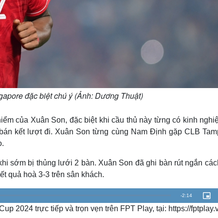
apore đặc biệt chú ý (Ảnh: Dương Thuật)
iểm của Xuân Son, đặc biệt khi cầu thủ này từng có kinh nghi
ận bán kết lượt đi. Xuân Son từng cùng Nam Định gặp CLB Tam
.
hi sớm bị thủng lưới 2 bàn. Xuân Son đã ghi bàn rút ngắn cách
kết quả hoà 3-3 trên sân khách.
R
-
2:14
P
i
2024 trực tiếp và trọn vẹn trên FPT Play, tại: https://fptplay.
c
e
t
u