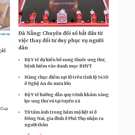
Đà Nẵng: Chuyển đổi số bắt đầu từ
việc thay đổi tư duy phục vụ người
dân
Bộ Y tế dự kiến bổ sung thuốc ung thư,
bệnh hiếm vào danh mục BHYT
Hàng chục điểm sạt lở trên tỉnh lộ 543D
ở Nghệ An do mưa lớn
Bộ Y tế hướng dẫn quy trình khám sàng
lọc ung thư vú tại tuyến xã
 Cup
Từ tấm ảnh trong hầm mộ liệt sĩ ở
Đồng Nai, gia đình ở Phú Thọ nhận ra
người thân