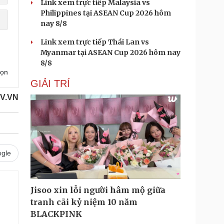
Link xem trực tiếp Malaysia vs
Philippines tại ASEAN Cup 2026 hôm
nay 8/8
Link xem trực tiếp Thái Lan vs
Myanmar tại ASEAN Cup 2026 hôm nay
8/8
họn
GIẢI TRÍ
OV.VN
gle
Jisoo xin lỗi người hâm mộ giữa
tranh cãi kỷ niệm 10 năm
BLACKPINK