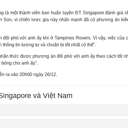
r
m
e
-
i
g là một thành viên ban huấn luyện ĐT Singapore đánh giá rấ
a
n
-
n Son, vị chiến lược gia này nhấn mạnh đã có phương án kiề
P
i
i
c
t
n
u
r
e
m đối phó với anh ấy khi ở Tampines Rovers. Vì vậy, việc của 
i
 thông tin tương tự và chuẩn bị tốt nhất có thể”.
n
 nhận thức được phương án đối phó với anh ấy theo cách tốt n
g
p bóng cho anh ấy”.
T
i
ễn ra vào 20h00 ngày 26/12.
m
e
Singapore và Việt Nam