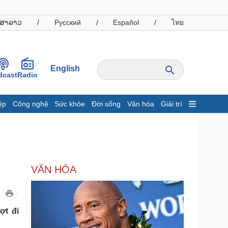
ສາລາວ
/
Русский
/
Español
/
ไทย
English
dcast
Radio
ệp
Công nghệ
Sức khỏe
Đời sống
Văn hóa
Giải trí
inh tế
Thị trường
ất động sản
Giá vàng
hởi nghiệp
Tiêu dùng
Tỷ giá
VĂN HÓA
Chứng khoán
Giá cà phê
oanh nghiệp
Công nghệ
ợt đi
hông tin doanh nghiệp
Sành điệu