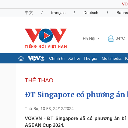
VO
中文
/
français
/
Deutsch
/
Bahas
34°C
Hà Nội
Chính trị
Xã hội
Thế giới
Multimedia
K
Chính trị
Xã hội
Đảng
Tin 24h
THỂ THAO
Tổ chức nhân sự
Dự báo thời tiết
Quốc hội
Giáo dục
ĐT Singapore có phương án 
Nhận diện sự thật
Dấu ấn VOV
Việc làm
Biển đảo
Thứ Ba, 10:53, 24/12/2024
Pháp luật
Quân sự - Quốc phòng
VOV.VN - ĐT Singapore đã có phương án bí m
ASEAN Cup 2024.
Vụ án
Vũ khí