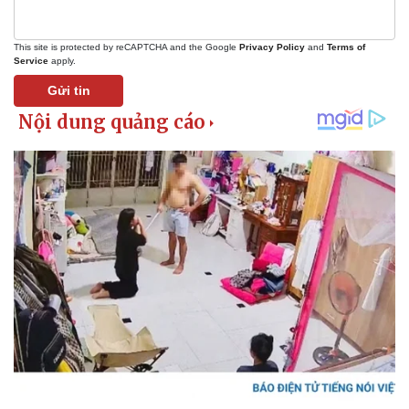
This site is protected by reCAPTCHA and the Google
Privacy Policy
and
Terms of
Service
apply.
Gửi tin
Pháp luật
Quân sự - Quốc phòng
Vụ án
Vũ khí
Tin nóng
Việt Nam
Tư vấn luật
Phân tích