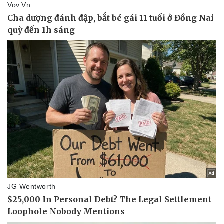
Thể thao
Ô tô - Xe máy
Bóng đá
Ô tô
Lịch thi đấu bóng đá
Xe máy
Thế giới thể thao
Tư vấn
eSports
Hậu trường