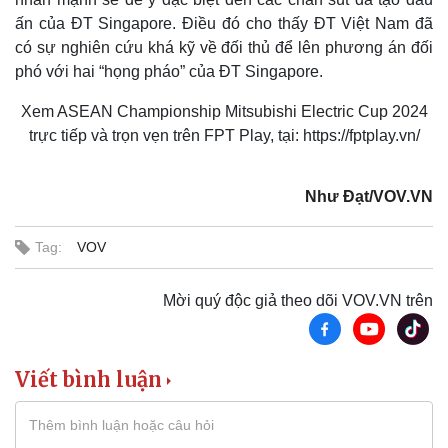
ấn của ĐT Singapore. Điều đó cho thấy ĐT Việt Nam đã
Kinh tế
Thị trường
có sự nghiên cứu khá kỹ về đối thủ để lên phương án đối
Bất động sản
Giá vàng
phó với hai “họng pháo” của ĐT Singapore.
Khởi nghiệp
Tiêu dùng
Tỷ giá
Xem ASEAN Championship Mitsubishi Electric Cup 2024
Chứng khoán
trực tiếp và trọn vẹn trên FPT Play, tại: https://fptplay.vn/
Giá cà phê
Như Đạt/VOV.VN
Tag:
VOV
Mời quý độc giả theo dõi VOV.VN trên
Viết bình luận