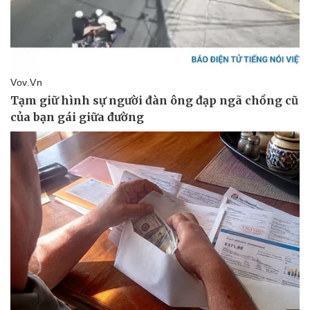
Sức khỏe
Đời sống
Dinh dưỡng - món ngon
Nhà đẹp
Cây thuốc
Blog
Sản phụ khoa
Tình yêu - Gia đình
Nhi khoa
Nam khoa
Làm đẹp - giảm cân
Phòng mạch online
Ăn sạch sống khỏe