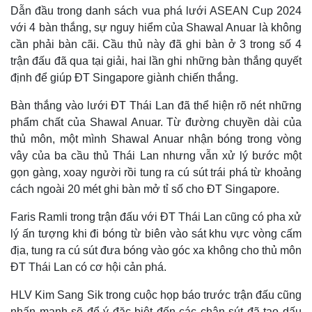
Infographic
Dẫn đầu trong danh sách vua phá lưới ASEAN Cup 2024
với 4 bàn thắng, sự nguy hiểm của Shawal Anuar là không
cần phải bàn cãi. Cầu thủ này đã ghi bàn ở 3 trong số 4
trận đấu đã qua tại giải, hai lần ghi những bàn thắng quyết
định để giúp ĐT Singapore giành chiến thắng.
Bàn thắng vào lưới ĐT Thái Lan đã thể hiện rõ nét những
phẩm chất của Shawal Anuar. Từ đường chuyền dài của
thủ môn, một mình Shawal Anuar nhận bóng trong vòng
vây của ba cầu thủ Thái Lan nhưng vẫn xử lý bước một
gọn gàng, xoay người rồi tung ra cú sút trái phá từ khoảng
cách ngoài 20 mét ghi bàn mở tỉ số cho ĐT Singapore.
Faris Ramli trong trận đấu với ĐT Thái Lan cũng có pha xử
lý ấn tượng khi đi bóng từ biên vào sát khu vực vòng cấm
địa, tung ra cú sút đưa bóng vào góc xa không cho thủ môn
ĐT Thái Lan có cơ hội cản phá.
HLV Kim Sang Sik trong cuộc họp báo trước trận đấu cũng
nhấn mạnh sẽ để ý đặc biệt đến các chân sút đã tạo dấu