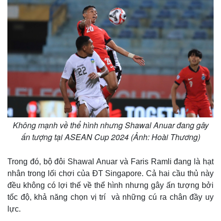
Không mạnh về thể hình nhưng Shawal Anuar đang gây
ấn tượng tại ASEAN Cup 2024 (Ảnh: Hoài Thương)
Trong đó, bộ đôi Shawal Anuar và Faris Ramli đang là hạt
nhân trong lối chơi của ĐT Singapore. Cả hai cầu thủ này
Thế giới
Multimedia
đều không có lợi thế về thể hình nhưng gây ấn tượng bởi
Quan sát
Video
tốc độ, khả năng chọn vị trí và những cú ra chân đầy uy
Cuộc sống đó đây
Ảnh
lực.
Hồ sơ
E-Magazine