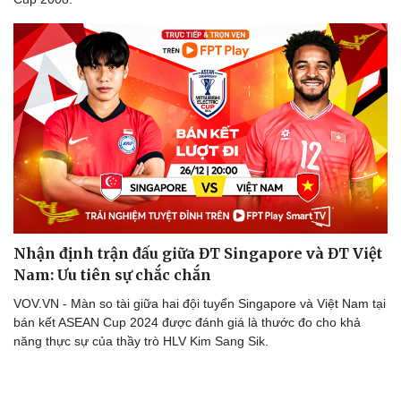
Du lịch
Podcast
Tư vấn
Câu chuyện thời sự
Săn Tour
Đọc truyện đêm khuya
check-in
Cửa sổ tình yêu
Kể chuyện cho bé
Hạt giống tâm hồn
Nhận định trận đấu giữa ĐT Singapore và ĐT Việt
Nam: Ưu tiên sự chắc chắn
VOV.VN - Màn so tài giữa hai đội tuyển Singapore và Việt Nam tại
bán kết ASEAN Cup 2024 được đánh giá là thước đo cho khả
năng thực sự của thầy trò HLV Kim Sang Sik.