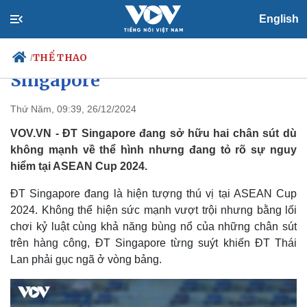
English
ĐT Việt Nam cần cẩn trọng với
“pháo hai nòng” của ĐT
THỂ THAO
/
Singapore
Thứ Năm, 09:39, 26/12/2024
Chính trị
Xã hội
VOV.VN - ĐT Singapore đang sở hữu hai chân sút dù
Đảng
Tin 24h
không mạnh về thể hình nhưng đang tỏ rõ sự nguy
Tổ chức nhân sự
Dự báo thời tiết
hiểm tại ASEAN Cup 2024.
Quốc hội
Giáo dục
Nhận diện sự thật
Dấu ấn VOV
ĐT Singapore đang là hiện tượng thú vị tại ASEAN Cup
Việc làm
2024. Không thể hiện sức mạnh vượt trội nhưng bằng lối
Biển đảo
chơi kỷ luật cùng khả năng bùng nổ của những chân sút
trên hàng công, ĐT Singapore từng suýt khiến ĐT Thái
Lan phải gục ngã ở vòng bảng.