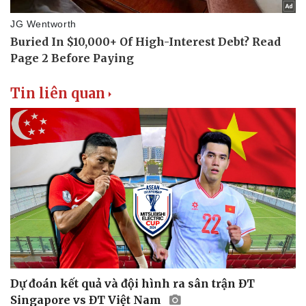
Tin liên quan
Văn hóa
Giải trí
Sân khấu - Điện ảnh
Nghệ sĩ
Văn học
Thời trang
Âm nhạc
Sao Việt
Dự đoán kết quả và đội hình ra sân trận ĐT
Di sản
Singapore vs ĐT Việt Nam