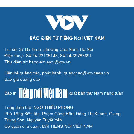
BÁO ĐIỆN TỬ TIẾNG NÓI VIỆT NAM
Trụ sở: 37 Bà Triệu, phường Cửa Nam, Hà Nội
Cải chính
Điện thoại: 84-24-22105148, 84-24-39785691
Thư điện tử: baodientuvov@vov.vn
Liên hệ quảng cáo, phát hành: quangcao@vovnews.vn
Báo giá quảng cáo
Báo in
xuất bản thứ Năm hàng tuần
Tổng Biên tập: NGÔ THIỆU PHONG
Phó Tổng Biên tập: Phạm Công Hân, Đặng Thị Khanh, Giang
Trung Sơn, Nguyễn Tuyết Yến
Cơ quan chủ quản: ĐÀI TIẾNG NÓI VIỆT NAM