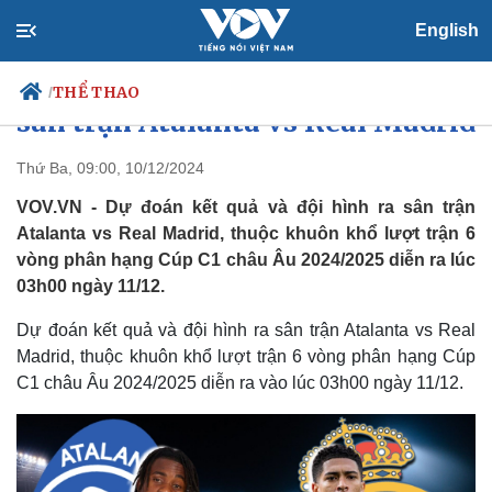
English
Dự đoán kết quả và đội hình ra
THỂ THAO
/
sân trận Atalanta vs Real Madrid
Thứ Ba, 09:00, 10/12/2024
VOV.VN - Dự đoán kết quả và đội hình ra sân trận
Chính trị
Xã hội
Atalanta vs Real Madrid, thuộc khuôn khổ lượt trận 6
Đảng
Tin 24h
vòng phân hạng Cúp C1 châu Âu 2024/2025 diễn ra lúc
Tổ chức nhân sự
Dự báo thời tiết
Quốc hội
Giáo dục
03h00 ngày 11/12.
Nhận diện sự thật
Dấu ấn VOV
Việc làm
Dự đoán kết quả và đội hình ra sân trận Atalanta vs Real
Biển đảo
Madrid, thuộc khuôn khổ lượt trận 6 vòng phân hạng Cúp
C1 châu Âu 2024/2025 diễn ra vào lúc 03h00 ngày 11/12.