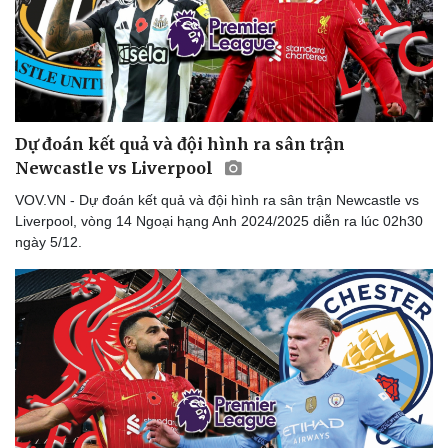
Dự đoán kết quả và đội hình ra sân trận
Newcastle vs Liverpool
VOV.VN - Dự đoán kết quả và đội hình ra sân trận Newcastle vs
Liverpool, vòng 14 Ngoại hạng Anh 2024/2025 diễn ra lúc 02h30
ngày 5/12.
Thể thao
Ô tô - Xe máy
Bóng đá
Ô tô
Lịch thi đấu bóng đá
Xe máy
Thế giới thể thao
Tư vấn
eSports
Hậu trường