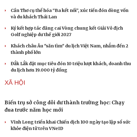
xoa dịu nỗi đau da cam
Chóng mặt với tốc độ thăng cấp thù lao dành cho Người
Nhện Tom Holland
DU LỊCH
Văn hóa
Giải trí
Sân khấu - Điện ảnh
Nghệ sĩ
Văn học
Thời trang
Âm nhạc
Sao Việt
Di sản
Nhặt bỏ 'hạt sạn' để làng biển Đắk Lắk giữ chân
du khách