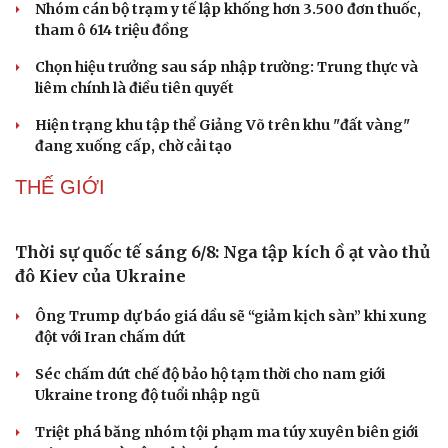
Cần Thơ cụ thể hóa “Ba kết nối”, xúc tiến đón dòng vốn
và du khách Thái Lan
Ký kết hợp tác đăng cai Vòng chung kết Giải Vô địch
Golf nghiệp dư thế giới 2027
Khách châu Âu "săn tìm" du lịch Việt Nam, nhắm đến 2
thành phố lớn
Đắk Lắk đặt mục tiêu đón 10 triệu lượt khách, doanh thu
du lịch hơn 19.000 tỷ đồng
XÃ HỘI