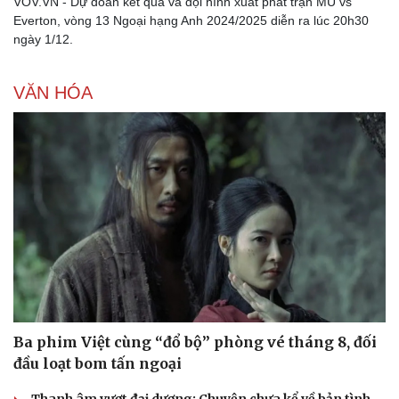
VOV.VN - Dự đoán kết quả và đội hình xuất phát trận MU vs
Everton, vòng 13 Ngoại hạng Anh 2024/2025 diễn ra lúc 20h30
ngày 1/12.
Doanh nghiệp
Công nghệ
VĂN HÓA
Thông tin doanh nghiệp
Sành điệu
Doanh nghiệp 24h
Tin Công nghệ
Doanh nhân
Trải nghiệm
Vì cộng đồng
Chuyển đổi số
Ba phim Việt cùng “đổ bộ” phòng vé tháng 8, đối
đầu loạt bom tấn ngoại
Thanh âm vượt đại dương: Chuyện chưa kể về bản tình