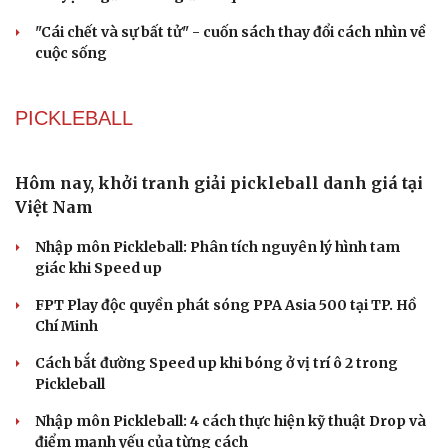
Doanh nghiệp Nga quan tâm thị trường TP.HCM, tìm cơ
hội hợp tác mới
PODCAST
Ranh giới mong manh giữa hài hước và phản
cảm
“Đô thị xanh - từ yêu cầu thích ứng đến động lực phát
triển”
Cải chính
Lời ru còn mãi trên đảo Lý Sơn
Quyết tâm chính trị tạo động lực cho mục tiêu tăng
trưởng hai con số
"Yếu sinh lý" có phải nguyên nhân khiến tôi liên tiếp
thất bại trong chuyện yêu?
VĂN HỌC