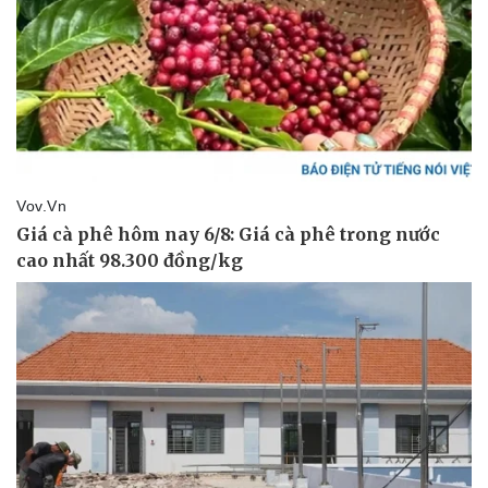
Kinh tế
Thị trường
Bất động sản
Giá vàng
Khởi nghiệp
Tiêu dùng
Tỷ giá
Chứng khoán
Giá cà phê