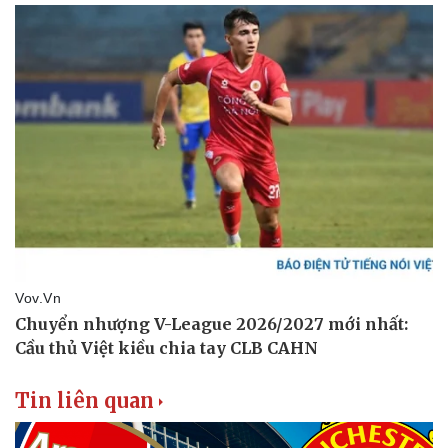
Pháp luật
Quân sự - Quốc phòng
Vụ án
Vũ khí
Tin nóng
Việt Nam
Tư vấn luật
Phân tích
Tin liên quan