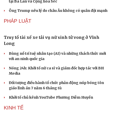
Biến trụ sở công dôi dư thành trường học: Chạy
đua trước năm học mới
Vĩnh Long triển khai Chiến dịch 100 ngày tạo lập sổ sức
khỏe điện tử trên VNeID
Nhóm cán bộ trạm y tế lập khống hơn 3.500 đơn thuốc,
tham ô 614 triệu đồng
Chọn hiệu trưởng sau sáp nhập trường: Trung thực và
liêm chính là điều tiên quyết
Hiện trạng khu tập thể Giảng Võ trên khu "đất vàng"
đang xuống cấp, chờ cải tạo
THẾ GIỚI
Du lịch
Podcast
Thời sự quốc tế sáng 6/8: Nga tập kích ồ ạt vào thủ