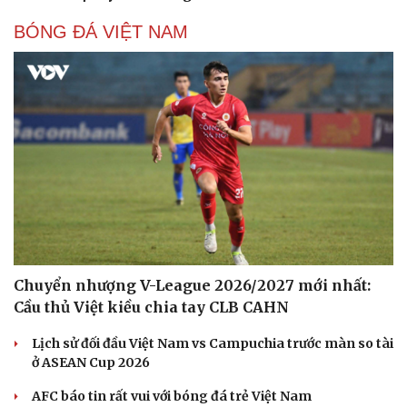
Cuốn sách giúp người bận rộn thoát khỏi vòng
xoáy kiệt sức
"Bẫy bản năng - Trực giác của bạn không đáng tin
đâu": Khi dữ liệu lên tiếng
Truyện ngắn: Khoảng lặng
Truyện ngắn "Trong đoàn quân"
"Cái chết và sự bất tử" - cuốn sách thay đổi cách nhìn về
cuộc sống
PICKLEBALL
Hôm nay, khởi tranh giải pickleball danh giá tại
Việt Nam
Nhập môn Pickleball: Phân tích nguyên lý hình tam