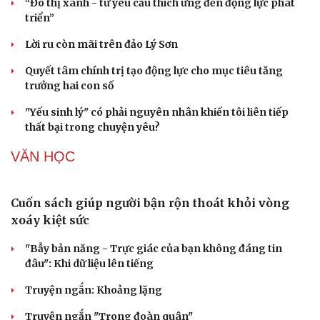
Nóng 24h: Khởi tố nữ ca sĩ và giám đốc hợp tác với BH
Media
Đối tượng điều hành tổ chức phản động núp bóng tôn
giáo lĩnh án 7 năm 6 tháng tù
Khởi tố chủ kênh YouTube Phương Diễm Huyền
KINH TẾ
Đâu là nút thắt hiện thực hóa tham vọng công
nghệ bán dẫn Việt Nam?
Công nghệ số thành “nam châm” hút dòng vốn FDI chất
lượng cao
Loại cây trồng một lần thu hoạch quả nhiều năm
Phiên chợ HTX tại Thái Nguyên: Thúc đẩy liên kết, khơi
thông đầu ra cho nông sản