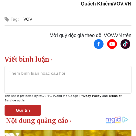
Quách Khiêm/VOV.VN
Thế giới
Multimedia
Quan sát
Video
Tag:
VOV
Cuộc sống đó đây
Ảnh
Hồ sơ
E-Magazine
Infographic
Mời quý độc giả theo dõi VOV.VN trên
Viết bình luận
This site is protected by reCAPTCHA and the Google
Privacy Policy
and
Terms of
Service
apply.
Gửi tin