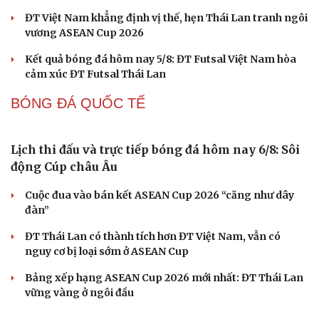
giác khi Speed up
FPT Play độc quyền phát sóng PPA Asia 500 tại TP. Hồ
Chí Minh
Cách bắt đường Speed up khi bóng ở vị trí ô 2 trong
Pickleball
Nhập môn Pickleball: 4 cách thực hiện kỹ thuật Drop và
điểm mạnh yếu của từng cách
BÓNG ĐÁ VIỆT NAM