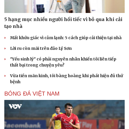
5 hạng mục nhiều người hối tiếc vì bỏ qua khi cải
tạo nhà
Mất khứu giác vì cảm lạnh: 5 cách giúp cải thiện tại nhà
Lời ru còn mãi trên đảo Lý Sơn
"Yếu sinh lý" có phải nguyên nhân khiến tôi liên tiếp
thất bại trong chuyện yêu?
Vừa tiền mãn kinh, tôi bàng hoàng khi phát hiện đủ thứ
bệnh
Sức khỏe
Đời sống
BÓNG ĐÁ VIỆT NAM
Dinh dưỡng - món ngon
Nhà đẹp
Cây thuốc
Blog
Sản phụ khoa
Tình yêu - Gia đình
Nhi khoa
Nam khoa