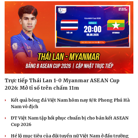
Nam khoa
Làm đẹp - giảm cân
Phòng mạch online
Ăn sạch sống khỏe
Trực tiếp Thái Lan 1-0 Myanmar ASEAN Cup
2026: Mở tỉ số trên chấm 11m
Kết quả bóng đá Việt Nam hôm nay 8/8: Phong Phú Hà
Nam vô địch
ĐT Việt Nam tập hồi phục chuẩn bị cho bán kết ASEAN
Cup 2026
Hé lộ mục tiêu của đội tuyển nữ Việt Nam ở đấu trường