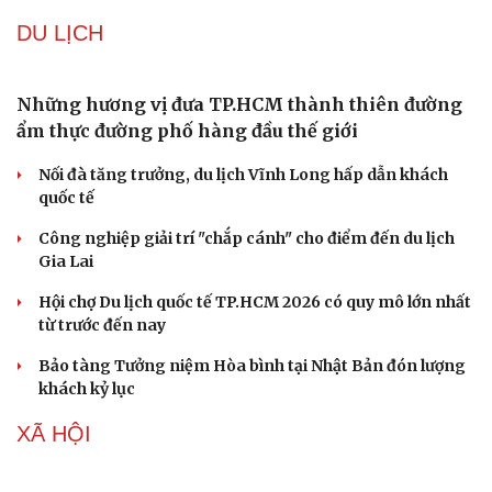
Vicky Nhung đưa sáng tác Đông Thiên Đức ra khỏi vùng
an toàn ballad
Jisoo xin lỗi người hâm mộ giữa tranh cãi kỷ niệm 10
năm BLACKPINK
The Odyssey vượt 1 tỷ USD, Christopher Nolan tái lập kỳ
tích sau 14 năm
Running Man Vietnam đổi luật gấp vì màn xé bảng tên
quá quyết liệt
Văn hóa
Giải trí
DU LỊCH
Sân khấu - Điện ảnh
Nghệ sĩ
Văn học
Thời trang
Âm nhạc
Sao Việt
Những hương vị đưa TP.HCM thành thiên đường
Di sản
ẩm thực đường phố hàng đầu thế giới
Nối đà tăng trưởng, du lịch Vĩnh Long hấp dẫn khách
quốc tế
Công nghiệp giải trí "chắp cánh" cho điểm đến du lịch