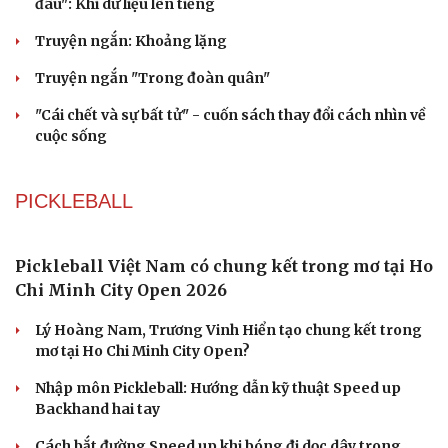
Tôi bất lực khi vợ luôn mang chuyện ở rể ra làm "vũ khí"
sau mỗi lần cãi nhau
VĂN HỌC
Cuốn sách giúp người bận rộn thoát khỏi vòng
xoáy kiệt sức
"Bẫy bản năng - Trực giác của bạn không đáng tin
đâu": Khi dữ liệu lên tiếng
Truyện ngắn: Khoảng lặng
Cải chính
Truyện ngắn "Trong đoàn quân"
"Cái chết và sự bất tử" - cuốn sách thay đổi cách nhìn về
cuộc sống
PICKLEBALL