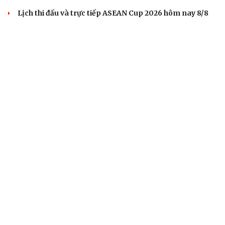
BÓNG ĐÁ QUỐC TẾ
Trực tiếp Malaysia 1-0 Philippines bảng B của
ASEAN Cup 2026: Chủ nhà vượt lên
Cha của Lionel Messi qua đời ở tuổi 68
Dự đoán kết quả và đội hình ra sân trận Thái Lan vs
Myanmar ASEAN Cup 2026
Lịch thi đấu và trực tiếp ASEAN Cup 2026 hôm nay 8/8
Dự đoán kết quả và đội hình ra sân trận Singapore vs
Indonesia ASEAN Cup 2026