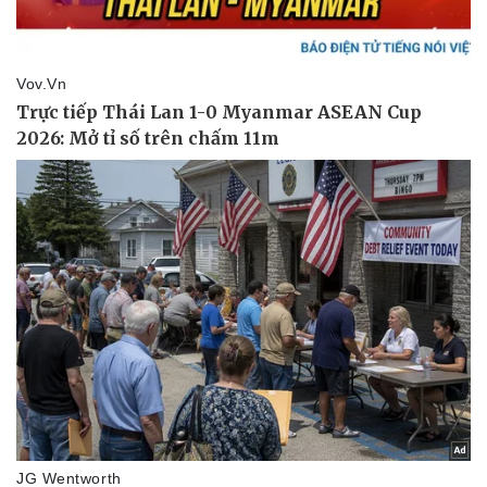
Pháp luật
Quân sự - Quốc phòng
Vụ án
Vũ khí
Tin nóng
Việt Nam
Tư vấn luật
Phân tích