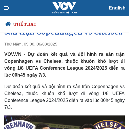
English
Dự đoán kết quả và đội hình ra
THỂ THAO
/
sân trận Copenhagen vs Chelsea
Thứ Năm, 09:00, 06/03/2025
VOV.VN - Dự đoán kết quả và đội hình ra sân trận
Chính trị
Xã hội
Copenhagen vs Chelsea, thuộc khuôn khổ lượt đi
Đảng
Tin 24h
vòng 1/8 UEFA Conference League 2024/2025 diễn ra
Tổ chức nhân sự
Dự báo thời tiết
Quốc hội
Giáo dục
lúc 00h45 ngày 7/3.
Nhận diện sự thật
Dấu ấn VOV
Việc làm
Dự đoán kết quả và đội hình ra sân trận Copenhagen vs
Biển đảo
Chelsea, thuộc khuôn khổ lượt đi vòng 1/8 UEFA
Conference League 2024/2025 diễn ra vào lúc 00h45 ngày
7/3.