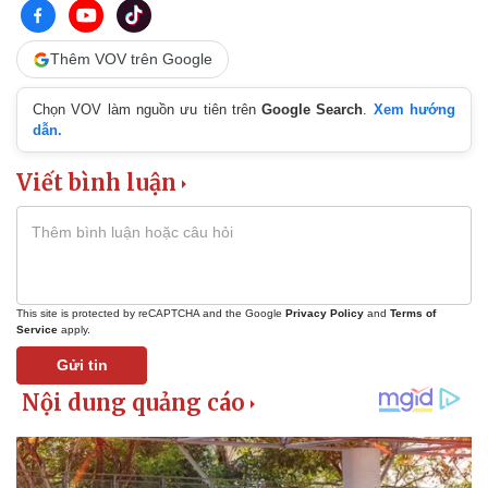
Thêm VOV trên Google
Chọn VOV làm nguồn ưu tiên trên
Google Search
.
Xem hướng
dẫn.
Viết bình luận
Kinh tế
Thị trường
This site is protected by reCAPTCHA and the Google
Privacy Policy
and
Terms of
Bất động sản
Giá vàng
Service
apply.
Khởi nghiệp
Tiêu dùng
Tỷ giá
Gửi tin
Chứng khoán
Giá cà phê