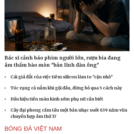
Bác sĩ cảnh báo phim người lớn, rượu bia đang
âm thầm bào mòn "bản lĩnh đàn ông"
Cái giá đắt của việc tiêm silicon làm to "cậu nhỏ"
Tóc rụng cả nắm khi gội đầu, đừng bỏ qua 5 cách này
Dấu hiệu tiền mãn kinh sớm phụ nữ cần biết
Sức khỏe
Đời sống
Cây đại phong cầm tấu một bản nhạc suốt 639 năm vừa
Dinh dưỡng - món ngon
Nhà đẹp
chuyển hợp âm thứ 17
Cây thuốc
Blog
Sản phụ khoa
Tình yêu - Gia đình
BÓNG ĐÁ VIỆT NAM
Nhi khoa