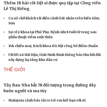
Gia Lai
Hội chợ Du lịch quốc tế TP.HCM 2026 có quy mô lớn nhất
từ trước đến nay
Bảo tàng Tưởng niệm Hòa bình tại Nhật Bản đón lượng
khách kỷ lục
XÃ HỘI
Thêm 18 hài cốt liệt sĩ được quy tập tại Công viên
Lê Thị Riêng
Ca nô chở khách tái diễn cảnh bát nháo trên biển Sầm
Sơn
Sự cố y khoa tại Phú Thọ: Bệnh nhi 8 tuổi tử vong sau
phẫu thuật viêm ruột thừa
14h chiều mai, Bách khoa Hà Nội công bố điểm chuẩn
UBND xã Hải Hậu, tỉnh Ninh Bình thông báo thu hồi đất