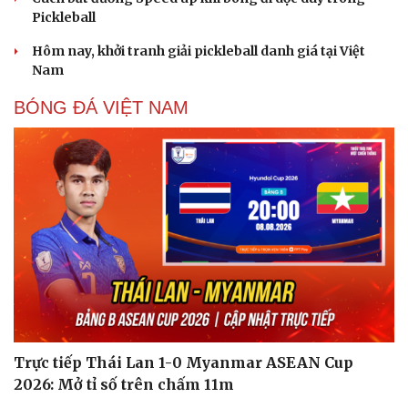
Pickleball Việt Nam có chung kết trong mơ tại Ho
Chi Minh City Open 2026
Lý Hoàng Nam, Trương Vinh Hiển tạo chung kết trong
mơ tại Ho Chi Minh City Open?
Nhập môn Pickleball: Hướng dẫn kỹ thuật Speed up
Backhand hai tay
Cách bắt đường Speed up khi bóng đi dọc dây trong
Pickleball
Hôm nay, khởi tranh giải pickleball danh giá tại Việt
Nam
BÓNG ĐÁ VIỆT NAM