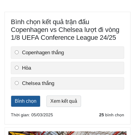
Thế giới
Multimedia
Quan sát
Video
Bình chọn kết quả trận đấu
Cuộc sống đó đây
Ảnh
Hồ sơ
E-Magazine
Copenhagen vs Chelsea lượt đi vòng
Infographic
1/8 UEFA Conference League 24/25
Copenhagen thắng
Hòa
Chelsea thắng
Thời gian: 05/03/2025
25
bình chọn