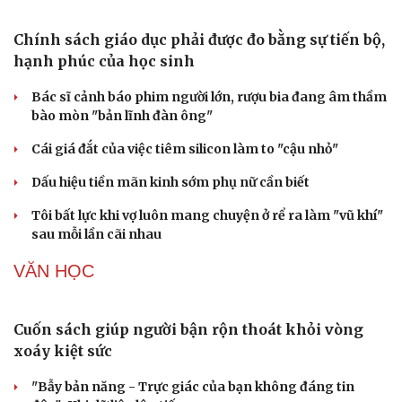
Đà Nẵng: Phát hiện và xử lý vụ kinh doanh lô than hoạt
tính nhập lậu
Hưng Yên tổ chức Lễ hội và xúc tiến thương mại nhãn
lồng năm 2026
Bài toán hút vốn, không chỉ là chuyển đổi xanh
PODCAST
Chính sách giáo dục phải được đo bằng sự tiến bộ,
hạnh phúc của học sinh
Bác sĩ cảnh báo phim người lớn, rượu bia đang âm thầm
bào mòn "bản lĩnh đàn ông"
Cái giá đắt của việc tiêm silicon làm to "cậu nhỏ"
Dấu hiệu tiền mãn kinh sớm phụ nữ cần biết