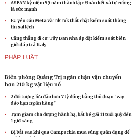
xây dựng hạ tầng khu dân cư
THẾ GIỚI
Tây Ban Nha bắt 78 đối tượng trong đường dây
buôn người và ma túy
Malaysia cảnh báo rủi ro trẻ em kết bạn với AI
ASEAN kỷ niệm 59 năm thành lập: Đoàn kết và tự cường
là sức mạnh
EU yêu cầu Meta và TikTok thắt chặt kiểm soát thông
tin sai lệch
Căng thẳng di cư: Tây Ban Nha áp đặt kiểm soát biên
giới đáp trả Italy
PHÁP LUẬT