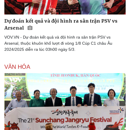
Dự đoán kết quả và đội hình ra sân trận PSV vs
Arsenal
Doanh nghiệp
Công nghệ
VOV.VN - Dự đoán kết quả và đội hình ra sân trận PSV vs
Thông tin doanh nghiệp
Sành điệu
Arsenal, thuộc khuôn khổ lượt đi vòng 1/8 Cúp C1 châu Âu
Doanh nghiệp 24h
Tin Công nghệ
2024/2025 diễn ra lúc 03h00 ngày 5/3.
Doanh nhân
Trải nghiệm
Vì cộng đồng
Chuyển đổi số
VĂN HÓA