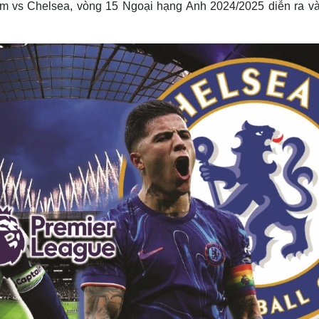
ham vs Chelsea, vòng 15 Ngoại hạng Anh 2024/2025 diễn ra và
Lịch thi đấu bóng đá
Xe máy
Thế giới thể thao
Tư vấn
eSports
V
Hậu trường
Văn hóa
Giải trí
D
Sân khấu - Điện ảnh
Nghệ sĩ
Văn học
Thời trang
Âm nhạc
Sao Việt
c
Di sản