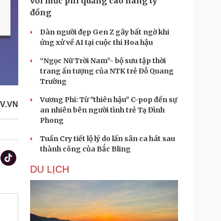
với mức phí quảng cáo hàng tỷ
đồng
Dàn người đẹp Gen Z gây bất ngờ khi
ứng xử về AI tại cuộc thi Hoa hậu
“Ngọc Nữ Trời Nam”- bộ sưu tập thời
trang ấn tượng của NTK trẻ Đỗ Quang
Trường
Vương Phi: Từ "thiên hậu" C-pop đến sự
V.VN
an nhiên bên người tình trẻ Tạ Đình
Phong
Tuấn Cry tiết lộ lý do lấn sân ca hát sau
thành công của Bắc Bling
DU LỊCH