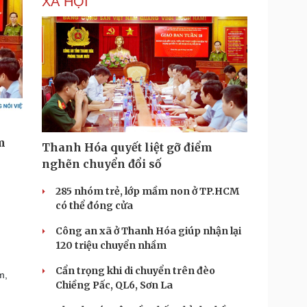
XÃ HỘI
Thanh Hóa quyết liệt gỡ điểm
nghẽn chuyển đổi số
285 nhóm trẻ, lớp mầm non ở TP.HCM
có thể đóng cửa
Công an xã ở Thanh Hóa giúp nhận lại
120 triệu chuyển nhầm
Cẩn trọng khi di chuyển trên đèo
m,
Chiềng Pấc, QL6, Sơn La