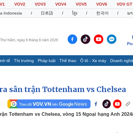
V1
VOV2
VOV3
VOV4
VOV5
VOV6
VOV GT
a Indonesia
/
日本語
/
ខ្មែរ
/
한국어
/
ພາ
Thứ Năm, ngày 6 tháng 8 năm 2026
Po
inh tế
Thị trường
Pháp luật
Thể thao
Ô tô - Xe máy
Doanh nghi
Thế giới
Multimedia
K
Quan sát
Video
B
 ra sân trận Tottenham vs Chelsea
Cuộc sống đó đây
Ảnh
K
Hồ sơ
E-Magazine
Infographic
 trận Tottenham vs Chelsea, vòng 15 Ngoại hạng Anh 2024
Thể thao
Ô tô - Xe máy
D
Bóng đá
Ô tô
T