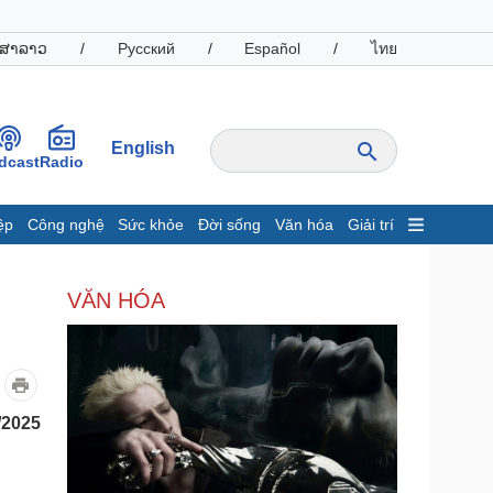
ສາລາວ
/
Русский
/
Español
/
ไทย
English
dcast
Radio
ệp
Công nghệ
Sức khỏe
Đời sống
Văn hóa
Giải trí
inh tế
Thị trường
VĂN HÓA
ất động sản
Giá vàng
hởi nghiệp
Tiêu dùng
Tỷ giá
Chứng khoán
Giá cà phê
/2025
oanh nghiệp
Công nghệ
hông tin doanh nghiệp
Sành điệu