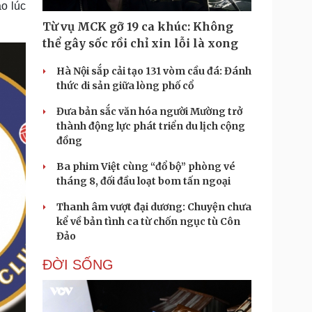
o lúc
Doanh nghiệp 24h
Tin Công nghệ
Doanh nhân
Trải nghiệm
Từ vụ MCK gỡ 19 ca khúc: Không
ì cộng đồng
Chuyển đổi số
thể gây sốc rồi chỉ xin lỗi là xong
Hà Nội sắp cải tạo 131 vòm cầu đá: Đánh
u lịch
Podcast
thức di sản giữa lòng phố cổ
Tư vấn
Câu chuyện thời sự
Săn Tour
Đọc truyện đêm khuya
Đưa bản sắc văn hóa người Mường trở
heck-in
Cửa sổ tình yêu
thành động lực phát triển du lịch cộng
Kể chuyện cho bé
đồng
Hạt giống tâm hồn
Ba phim Việt cùng “đổ bộ” phòng vé
tháng 8, đối đầu loạt bom tấn ngoại
Thanh âm vượt đại dương: Chuyện chưa
kể về bản tình ca từ chốn ngục tù Côn
Đảo
ĐỜI SỐNG