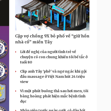
Cặp vợ chồng 9X bỏ phố về “giữ hồn
nhà cổ” miền Tây
Lời đề nghị của người tình trẻ về
chuyện có con chung khiến tôi bế tắc ở
tuổi 80
Clip anh Tây 'phê' và ngơ ngác khi gội
đầu massage ở Việt Nam hút 24 triệu
view
Vì một phút buông thả sau hơi men, tôi
bàng hoàng phát hiện mắc bệnh tình
dục
Nhập viện trước ngày cưới, cô dâu bất