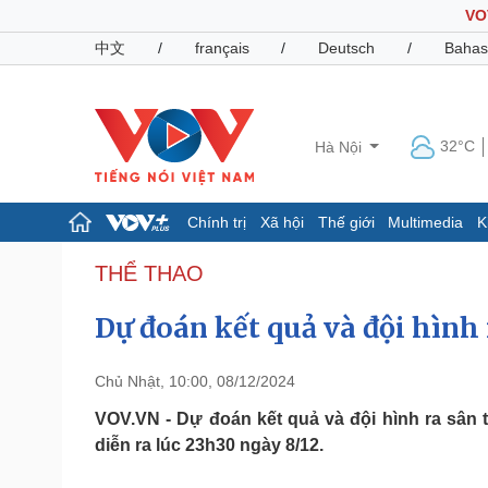
VO
中文
/
français
/
Deutsch
/
Bahas
32°C
Hà Nội
Chính trị
Xã hội
Thế giới
Multimedia
K
Chính trị
Xã hội
THỂ THAO
Đảng
Tin 24h
Dự đoán kết quả và đội hình
Tổ chức nhân sự
Dự báo thời tiết
Quốc hội
Giáo dục
Nhận diện sự thật
Dấu ấn VOV
Chủ Nhật, 10:00, 08/12/2024
Việc làm
Biển đảo
VOV.VN - Dự đoán kết quả và đội hình ra sân
diễn ra lúc 23h30 ngày 8/12.
Pháp luật
Quân sự - Quốc phòng
Vụ án
Vũ khí