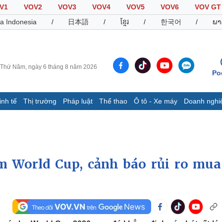
V1
VOV2
VOV3
VOV4
VOV5
VOV6
VOV GT
a Indonesia
/
日本語
/
ខ្មែរ
/
한국어
/
ພາ
Thứ Năm, ngày 6 tháng 8 năm 2026
Po
inh tế
Thị trường
Pháp luật
Thể thao
Ô tô - Xe máy
Doanh nghi
Thế giới
Multimedia
K
Quan sát
Video
B
Cuộc sống đó đây
Ảnh
K
Hồ sơ
E-Magazine
m World Cup, cảnh báo rủi ro mua
Infographic
Thể thao
Ô tô - Xe máy
D
Bóng đá
Ô tô
T