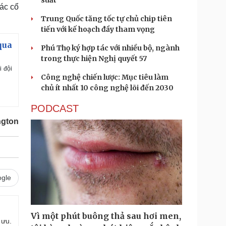
suất
các cổ
Trung Quốc tăng tốc tự chủ chip tiên
tiến với kế hoạch đầy tham vọng
qua
Phú Thọ ký hợp tác với nhiều bộ, ngành
trong thực hiện Nghị quyết 57
i đội
Công nghệ chiến lược: Mục tiêu làm
chủ ít nhất 10 công nghệ lõi đến 2030
PODCAST
ngton
gle
Vì một phút buông thả sau hơi men,
 ưu.