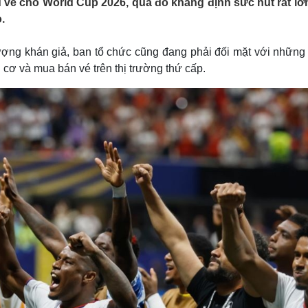
u vé cho World Cup 2026, qua đó khẳng định sức hút rất lớ
Lịch thi đấu bóng đá
Xe máy
.
Thế giới thể thao
Tư vấn
eSports
V
Hậu trường
ợng khán giả, ban tổ chức cũng đang phải đối mặt với những 
u cơ và mua bán vé trên thị trường thứ cấp.
Văn hóa
Giải trí
D
Sân khấu - Điện ảnh
Nghệ sĩ
Văn học
Thời trang
Âm nhạc
Sao Việt
c
Di sản