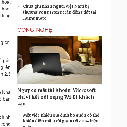
h hoạt
Chưa ghi nhận người Việt Nam bị
g hạn,
thương vong trong trận động đất tại
 động
Kumamoto
CÔNG NGHỆ
g chi
á gốc
ng lên
n 2,3
Nguy cơ mất tài khoản Microsoft
o Nha
chỉ vì kết nối mạng Wi-Fi khách
o bán
sạn
Một việc nhiều gia đình bỏ quên có thể
chính
khiến điện mặt trời giảm tới 40% hiệu
trong