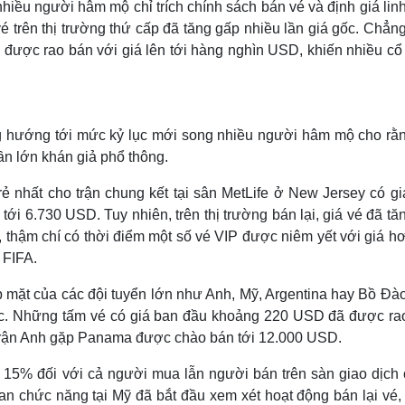
iều người hâm mộ chỉ trích chính sách bán vé và định giá lin
vé trên thị trường thứ cấp đã tăng gấp nhiều lần giá gốc. Chẳn
được rao bán với giá lên tới hàng nghìn USD, khiến nhiều cổ
ng hướng tới mức kỷ lục mới song nhiều người hâm mộ cho rằn
ần lớn khán giả phổ thông.
rẻ nhất cho trận chung kết tại sân MetLife ở New Jersey có gi
ới 6.730 USD. Tuy nhiên, trên thị trường bán lại, giá vé đã tă
 thậm chí có thời điểm một số vé VIP được niêm yết với giá hơ
 FIFA.
óp mặt của các đội tuyển lớn như Anh, Mỹ, Argentina hay Bồ Đà
gốc. Những tấm vé có giá ban đầu khoảng 220 USD đã được ra
t trận Anh gặp Panama được chào bán tới 12.000 USD.
hí 15% đối với cả người mua lẫn người bán trên sàn giao dịch 
an chức năng tại Mỹ đã bắt đầu xem xét hoạt động bán lại vé, 