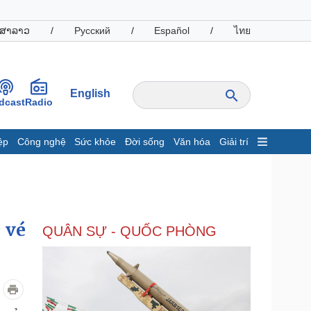
ສາລາວ
/
Русский
/
Español
/
ไทย
English
dcast
Radio
ệp
Công nghệ
Sức khỏe
Đời sống
Văn hóa
Giải trí
inh tế
Thị trường
ất động sản
Giá vàng
hởi nghiệp
Tiêu dùng
Tỷ giá
 vé
QUÂN SỰ - QUỐC PHÒNG
Chứng khoán
Giá cà phê
oanh nghiệp
Công nghệ
hông tin doanh nghiệp
Sành điệu