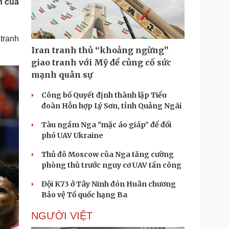
n của
Doanh nghiệp 24h
Tin Công nghệ
Doanh nhân
Trải nghiệm
ì cộng đồng
Chuyển đổi số
tranh
Iran tranh thủ “khoảng ngừng”
u lịch
Podcast
giao tranh với Mỹ để củng cố sức
Tư vấn
Câu chuyện thời sự
mạnh quân sự
Săn Tour
Đọc truyện đêm khuya
heck-in
Cửa sổ tình yêu
Công bố Quyết định thành lập Tiểu
Kể chuyện cho bé
đoàn Hỗn hợp Lý Sơn, tỉnh Quảng Ngãi
Hạt giống tâm hồn
Tàu ngầm Nga "mặc áo giáp” để đối
phó UAV Ukraine
Thủ đô Moscow của Nga tăng cường
phòng thủ trước nguy cơ UAV tấn công
Đội K73 ở Tây Ninh đón Huân chương
Bảo vệ Tổ quốc hạng Ba
NGƯỜI VIỆT