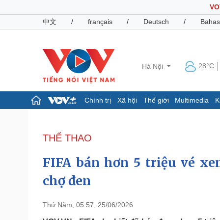
VO
中文
/
français
/
Deutsch
/
Bahas
28°C
Hà Nội
Chính trị
Xã hội
Thế giới
Multimedia
K
Chính trị
Xã hội
Đảng
Tin 24h
THỂ THAO
Tổ chức nhân sự
Dự báo thời tiết
Quốc hội
Giáo dục
FIFA bán hơn 5 triệu vé xe
Nhận diện sự thật
Dấu ấn VOV
Việc làm
chợ đen
Biển đảo
Pháp luật
Quân sự - Quốc phòng
Thứ Năm, 05:57, 25/06/2026
Vụ án
Vũ khí