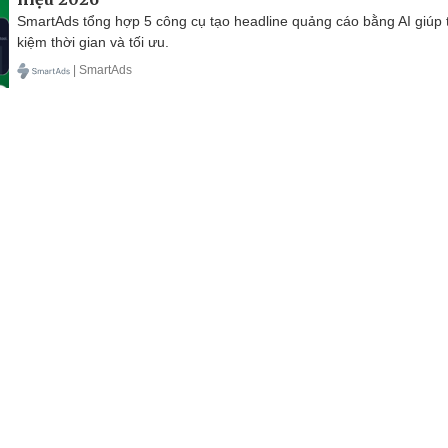
SmartAds tổng hợp 5 công cụ tạo headline quảng cáo bằng AI giúp t
kiệm thời gian và tối ưu.
| SmartAds
Multimedia
Kinh tế
Thị trường
Pháp luật
Th
Đời sống
Văn hóa
Giải trí
Du lịch
Qu
Triệu, phường Cửa Nam, Hà Nội
Tổng Biên 
-24-22105148, 84-24-39785691
Phó Tổng Bi
aodientuvov@vov.vn
Sơn, Nguyễn
Cơ quan ch