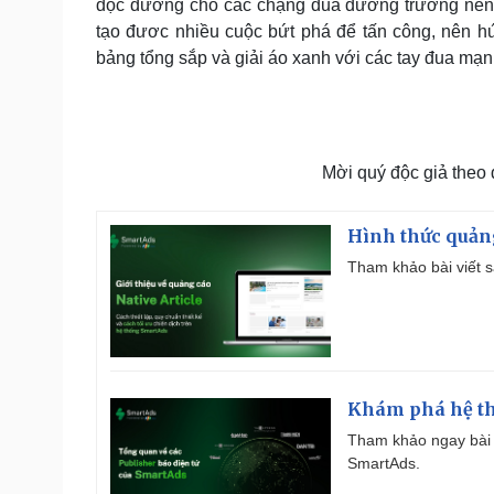
dọc đường cho các chặng đua đường trường nên 
tạo đươc nhiều cuộc bứt phá để tấn công, nên hứ
bảng tổng sắp và giải áo xanh với các tay đua mạnh
Mời quý độc giả theo
Hình thức quảng
Tham khảo bài viết sa
Khám phá hệ th
Tham khảo ngay bài 
SmartAds.