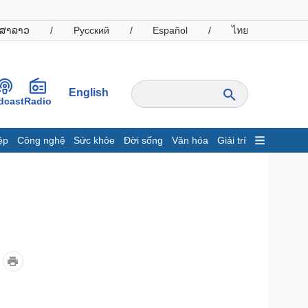
ສາລາວ
/
Русский
/
Español
/
ไทย
English
dcast
Radio
ệp
Công nghệ
Sức khỏe
Đời sống
Văn hóa
Giải trí
inh tế
Thị trường
ất động sản
Giá vàng
hởi nghiệp
Tiêu dùng
Tỷ giá
Chứng khoán
Giá cà phê
oanh nghiệp
Công nghệ
hông tin doanh nghiệp
Sành điệu