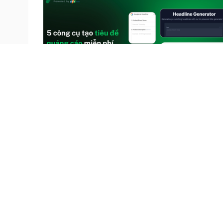
Chính trị
Xã hội
Thế giới
Doanh nghiệp
Công nghệ
Sức khỏe
Trụ sở: 37 Bà 
Điện thoại: 84
Thư điện tử: b