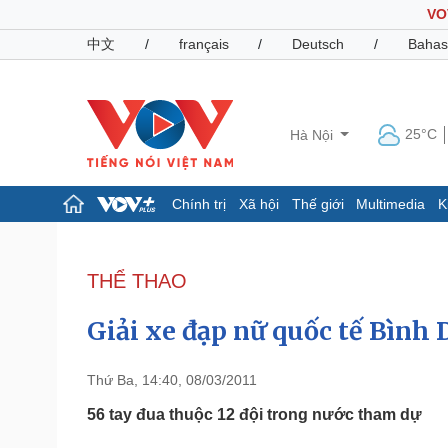
VO
中文
/
français
/
Deutsch
/
Bahas
25°C
Hà Nội
Chính trị
Xã hội
Thế giới
Multimedia
K
Chính trị
Xã hội
Đảng
Tin 24h
THỂ THAO
Tổ chức nhân sự
Dự báo thời tiết
Quốc hội
Giáo dục
Giải xe đạp nữ quốc tế Bình
Nhận diện sự thật
Dấu ấn VOV
Việc làm
Biển đảo
Thứ Ba, 14:40, 08/03/2011
Pháp luật
Quân sự - Quốc phòng
56 tay đua thuộc 12 đội trong nước tham dự
Vụ án
Vũ khí