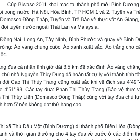
Lịch thi đấu bóng đá
Xe máy
1 – Cúp Biwase 2011 khai mạc tại thành phố mới Bình Dương
Thế giới thể thao
Tư vấn
đội trong nước: Hà Nội, Hòa Bình, TP HCM 1 và 2, Tuyển và Tr
eSports
V
 Domesco Đồng Tháp, Tuyển và Trẻ Bảo vệ thực vật An Giang,
Hậu trường
 đội tuyển nước ngoài Thái Lan và Malaysia.
Văn hóa
Giải trí
D
i Đồng Nai, Long An, Tây Ninh, Bình Phước và quay về Bình 
Sân khấu - Điện ảnh
Nghệ sĩ
thưởng: Áo vàng chung cuộc, Áo xanh xuất sắc, Áo trắng cho cá
Văn học
Thời trang
uộc.
Âm nhạc
Sao Việt
c
Di sản
ặng đua cá nhân tính giờ dài 3,5 km để xác định Áo vàng chặng
 chù nhà Nguyễn Thùy Dung đã hoàn tất cự ly với thành tính tố
g đội Cao Thị Thùy Trang cũng xuất sắc khi về đích sau 4’49’’
4’51’’98. Các tay đua: Phan Thị Thùy Trang (Bảo vệ thực v
Thị Thúy Liên (Domesco Đồng Tháp) cùng với tay đua chủ lự
ch hơn 5’ nên không đạt thứ hạng cao.
Thị xã Thủ Dầu Một (Bình Dương) đi thành phố Biên Hòa (Đồng
anh và thời gian thưởng cho 4 tay đua về trước ở các điểm t