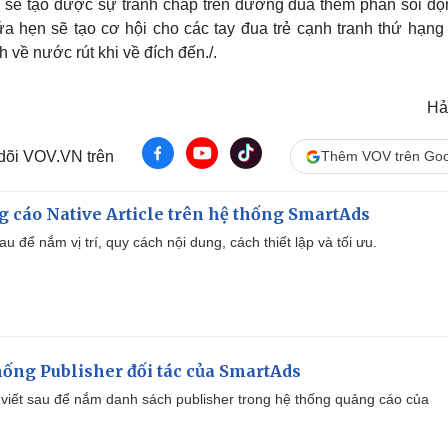
sẽ tạo được sự tranh chấp trên đường đua thêm phần sôi độ
a hẹn sẽ tạo cơ hội cho các tay đua trẻ cạnh tranh thứ hạng 
 về nước rút khi về đích đến./.
Hả
 dõi VOV.VN trên
Thêm VOV trên Goo
 cáo Native Article trên hệ thống SmartAds
u để nắm vị trí, quy cách nội dung, cách thiết lập và tối ưu.
ống Publisher đối tác của SmartAds
viết sau để nắm danh sách publisher trong hệ thống quảng cáo của