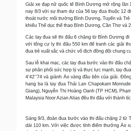
Tin nóng
Việt Nam
Giải xe đạp nữ quốc tế Bình Dương mở rộng lần 
Tư vấn luật
Phân tích
nay 8/3 với sự tham dự của 56 tay đua thuộc 12 
thoát nước môi trường Bình Dương, Tuyển và Trẻ
khiếu Thể dục thể thao Bình Dương, Cần Thơ và 2
Sức khỏe
Đời sống
Các tay đua sẽ thi đấu 6 chặng từ Bình Dương đ
Dinh dưỡng - món ngon
Nhà đẹp
với tổng cự ly thi đấu 550 km để tranh các giải 
Cây thuốc
Blog
đua trẻ xuất sắc và chức vô địch đồng đội chung c
Sản phụ khoa
Tình yêu - Gia đình
Nhi khoa
Sau lễ khai mạc, các tay đua bước vào thi đấu ch
Nam khoa
sự phân phối sức hợp lý và thực lực mạnh, tay đua
Làm đẹp - giảm cân
Phòng mạch online
4’42’’74 và giành Áo vàng đầu tiên của giải. Đồn
Ăn sạch sống khỏe
hạng ba là tay đua Thái Lan Chapokam Monrudee 
Giang), Nguyễn Thị Hoàng Oanh (TP HCM), Phạm 
Cải chính
Malaysia Noor Azian Alias đều thi đấu với thành tí
Sáng 9/3, đoàn đua bước vào thi đấu chặng 2 từ 
dài 110 km. Với việc được tính điểm thưởng Áo x