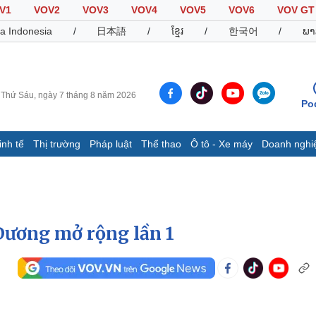
V1
VOV2
VOV3
VOV4
VOV5
VOV6
VOV GT
a Indonesia
/
日本語
/
ខ្មែរ
/
한국어
/
ພາ
Thứ Sáu, ngày 7 tháng 8 năm 2026
Po
inh tế
Thị trường
Pháp luật
Thể thao
Ô tô - Xe máy
Doanh nghi
Thế giới
Multimedia
K
Quan sát
Video
B
Cuộc sống đó đây
Ảnh
K
Hồ sơ
E-Magazine
 Dương mở rộng lần 1
Infographic
Thể thao
Ô tô - Xe máy
D
Bóng đá
Ô tô
T