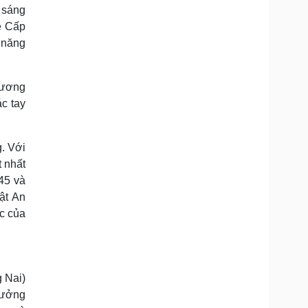
Doanh nghiệp 24h
Tin Công nghệ
 sáng
Doanh nhân
Trải nghiệm
ẻ Cấp
ì cộng đồng
Chuyển đổi số
 năng
u lịch
Podcast
Dương
Tư vấn
Câu chuyện thời sự
c tay
Săn Tour
Đọc truyện đêm khuya
heck-in
Cửa sổ tình yêu
Kể chuyện cho bé
. Với
Hạt giống tâm hồn
t nhất
45 và
ật An
c của
 Nai)
hưởng