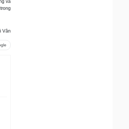
ng và
trong
i Vân
gle