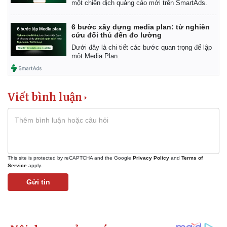
một chiến dịch quảng cáo mới trên SmartAds.
6 bước xây dựng media plan: từ nghiên
cứu đối thủ đến đo lường
Dưới đây là chi tiết các bước quan trọng để lập
một Media Plan.
Viết bình luận
This site is protected by reCAPTCHA and the Google
Privacy Policy
and
Terms of
Service
apply.
Gửi tin