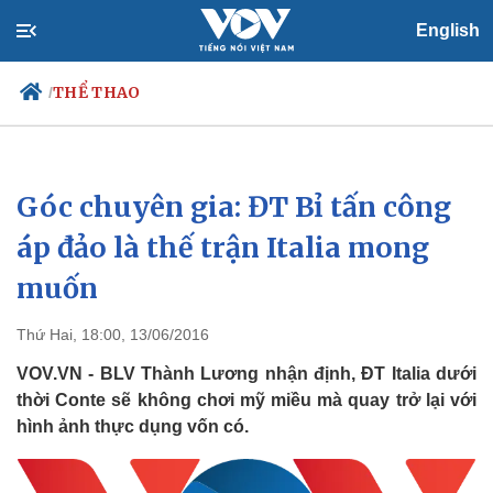
English
THỂ THAO
/
Góc chuyên gia: ĐT Bỉ tấn công
Chính trị
Xã hội
Đảng
Tin 24h
áp đảo là thế trận Italia mong
Tổ chức nhân sự
Dự báo thời tiết
muốn
Quốc hội
Giáo dục
Nhận diện sự thật
Dấu ấn VOV
Việc làm
Thứ Hai, 18:00, 13/06/2016
Biển đảo
VOV.VN - BLV Thành Lương nhận định, ĐT Italia dưới
thời Conte sẽ không chơi mỹ miều mà quay trở lại với
hình ảnh thực dụng vốn có.