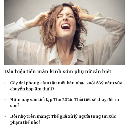
Doanh nghiệp
Công nghệ
Thông tin doanh nghiệp
Sành điệu
Doanh nghiệp 24h
Tin Công nghệ
Doanh nhân
Trải nghiệm
Vì cộng đồng
Chuyển đổi số
Dấu hiệu tiền mãn kinh sớm phụ nữ cần biết
Cây đại phong cầm tấu một bản nhạc suốt 639 năm vừa
chuyển hợp âm thứ 17
Hôm nay vào tiết lập Thu 2026: Thời tiết sẽ thay đổi ra
sao?
Bôi nhọ trên mạng: Thế giới xử lý người tung tin xúc
phạm thế nào?