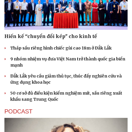
Hiến kế “chuyển đổi kép" cho kinh tế
Tháp sầu riêng hình chiếc gùi cao 18m ở Đắk Lắk
9 nhóm nhiệm vụ đưa Việt Nam trở thành quốc gia biển
mạnh
Đắk Lắk yêu cầu giảm thủ tục, thúc đẩy nghiên cứu và
ứng dụng khoa học
50 cơ sở đủ điều kiện kiểm nghiệm mít, sầu riêng xuất
khẩu sang Trung Quốc
Du lịch
Podcast
PODCAST
Tư vấn
Câu chuyện thời sự
Săn Tour
Đọc truyện đêm khuya
check-in
Cửa sổ tình yêu
Kể chuyện cho bé