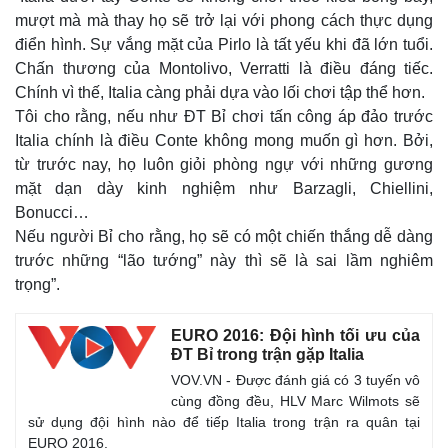
mượt mà mà thay họ sẽ trở lại với phong cách thực dụng
điển hình. Sự vắng mặt của Pirlo là tất yếu khi đã lớn tuổi.
Chấn thương của Montolivo, Verratti là điều đáng tiếc.
Chính vì thế, Italia càng phải dựa vào lối chơi tập thể hơn.
Tôi cho rằng, nếu như ĐT Bỉ chơi tấn công áp đảo trước
Italia chính là điều Conte không mong muốn gì hơn. Bởi,
từ trước nay, họ luôn giỏi phòng ngự với những gương
mặt dạn dày kinh nghiệm như Barzagli, Chiellini,
Bonucci…
Nếu người Bỉ cho rằng, họ sẽ có một chiến thắng dễ dàng
trước những “lão tướng” này thì sẽ là sai lầm nghiêm
trọng”.
EURO 2016: Đội hình tối ưu của
ĐT Bỉ trong trận gặp Italia
VOV.VN - Được đánh giá có 3 tuyến vô
cùng đồng đều, HLV Marc Wilmots sẽ
sử dụng đội hình nào để tiếp Italia trong trận ra quân tại
EURO 2016.