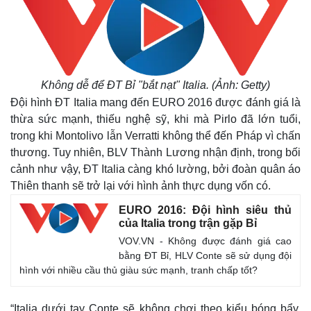
Không dễ để ĐT Bỉ "bắt nạt" Italia. (Ảnh: Getty)
Đội hình ĐT Italia mang đến EURO 2016 được đánh giá là
thừa sức mạnh, thiếu nghệ sỹ, khi mà Pirlo đã lớn tuổi,
trong khi Montolivo lẫn Verratti không thể đến Pháp vì chấn
thương. Tuy nhiên, BLV Thành Lương nhận định, trong bối
cảnh như vậy, ĐT Italia càng khó lường, bởi đoàn quân áo
Thiên thanh sẽ trở lại với hình ảnh thực dụng vốn có.
EURO 2016: Đội hình siêu thủ
của Italia trong trận gặp Bỉ
VOV.VN - Không được đánh giá cao
bằng ĐT Bỉ, HLV Conte sẽ sử dụng đội
hình với nhiều cầu thủ giàu sức mạnh, tranh chấp tốt?
“Italia dưới tay Conte sẽ không chơi theo kiểu bóng bẩy,