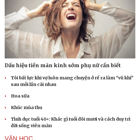
Hạt giống tâm hồn
Dấu hiệu tiền mãn kinh sớm phụ nữ cần biết
Tôi bất lực khi vợ luôn mang chuyện ở rể ra làm "vũ khí"
sau mỗi lần cãi nhau
Hoa sữa
Khúc mùa thu
Tình dục tuổi 40+: Khác gì tuổi đôi mươi và cách duy trì
đời sống viên mãn
VĂN HỌC