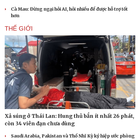
Cà Mau: Đừng ngại hỏi AI, hỏi nhiều để được hỗ trợ tốt
hơn
THẾ GIỚI
Văn hóa
Giải trí
Sân khấu - Điện ảnh
Nghệ sĩ
Văn học
Thời trang
Âm nhạc
Sao Việt
Xả súng ở Thái Lan: Hung thủ bắn ít nhất 26 phát,
Di sản
còn 34 viên đạn chưa dùng
Saudi Arabia, Pakistan và Thổ Nhĩ Kỳ ký hiệp ước phòng