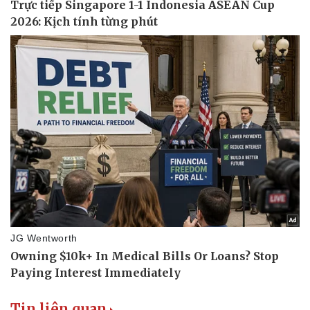
Vụ án
Vũ khí
Tin nóng
Việt Nam
Tư vấn luật
Phân tích
Tin liên quan