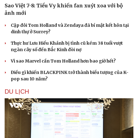
Sao Việt 7-8: Tiểu Vy khiến fan xuýt xoa với bộ
ảnh mới
Cặp đôi Tom Holland và Zendaya đã bí mật kết hôn tại
dinh thự ở Surrey?
Thực hư Lưu Hiểu Khánh bị tình cũ kém 38 tuổi vượt
Sức khỏe
Đời sống
ngàn cây số đến Bắc Kinh đòi nợ
Dinh dưỡng - món ngon
Nhà đẹp
Vì sao Marvel cần Tom Holland hơn bao giờ hết?
Cây thuốc
Blog
Sản phụ khoa
Tình yêu - Gia đình
Điều gì khiến BLACKPINK trở thành biểu tượng của K-
Nhi khoa
pop sau 10 năm?
Nam khoa
Làm đẹp - giảm cân
DU LỊCH
Phòng mạch online
Ăn sạch sống khỏe