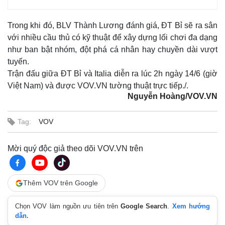
Trong khi đó, BLV Thành Lương đánh giá, ĐT Bỉ sẽ ra sân
với nhiều cầu thủ có kỹ thuật để xây dựng lối chơi đa dạng
như ban bật nhóm, đột phá cá nhân hay chuyền dài vượt
tuyến.
Trận đấu giữa ĐT Bỉ và Italia diễn ra lúc 2h ngày 14/6 (giờ
Việt Nam) và được VOV.VN tường thuật trực tiếp./.
Nguyễn Hoàng/VOV.VN
Tag:
VOV
Thế giới
Multimedia
Mời quý độc giả theo dõi VOV.VN trên
Quan sát
Video
Cuộc sống đó đây
Ảnh
Hồ sơ
E-Magazine
Thêm VOV trên Google
Infographic
Chọn VOV làm nguồn ưu tiên trên
Google Search
.
Xem hướng
dẫn.