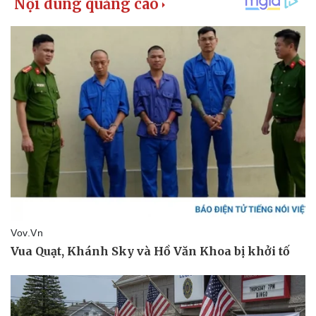
Kinh tế
Thị trường
Bất động sản
Giá vàng
Khởi nghiệp
Tiêu dùng
Tỷ giá
Chứng khoán