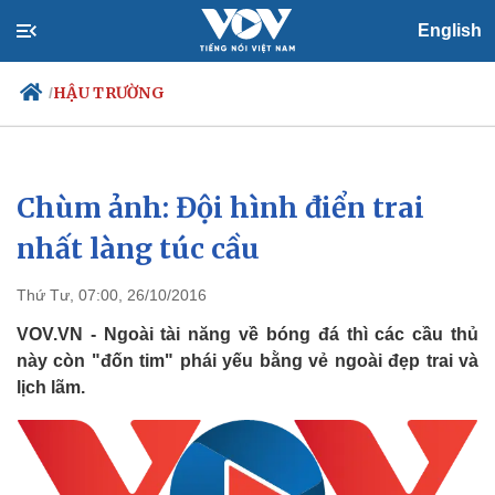
English
HẬU TRƯỜNG
/
Chùm ảnh: Đội hình điển trai
Chính trị
Xã hội
Đảng
Tin 24h
nhất làng túc cầu
Tổ chức nhân sự
Dự báo thời tiết
Quốc hội
Giáo dục
Thứ Tư, 07:00, 26/10/2016
Nhận diện sự thật
Dấu ấn VOV
Việc làm
VOV.VN - Ngoài tài năng về bóng đá thì các cầu thủ
Biển đảo
này còn "đốn tim" phái yếu bằng vẻ ngoài đẹp trai và
lịch lãm.