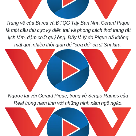
Trung vệ của Barca và ĐTQG Tây Ban Nha Gerard Pique
là một cầu thủ cực kỳ điển trai và phong cách thời trang rất
lịch lãm, đậm chất quý ông. Đây là lý do Pique đã không
mất quá nhiều thời gian để "cưa đổ" ca sĩ Shakira.
Thế giới
Multimedia
Quan sát
Video
Cuộc sống đó đây
Ảnh
Hồ sơ
E-Magazine
Ngược lại với Gerard Pique, trung vệ Sergio Ramos của
Infographic
Real trông nam tính với những hình xăm ngổ ngáo.