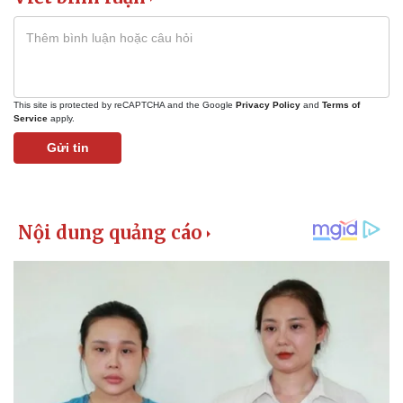
This site is protected by reCAPTCHA and the Google
Privacy Policy
and
Terms of
Service
apply.
Gửi tin
Thể thao
Ô tô - Xe máy
Bóng đá
Ô tô
Lịch thi đấu bóng đá
Xe máy
Thế giới thể thao
Tư vấn
eSports
Hậu trường