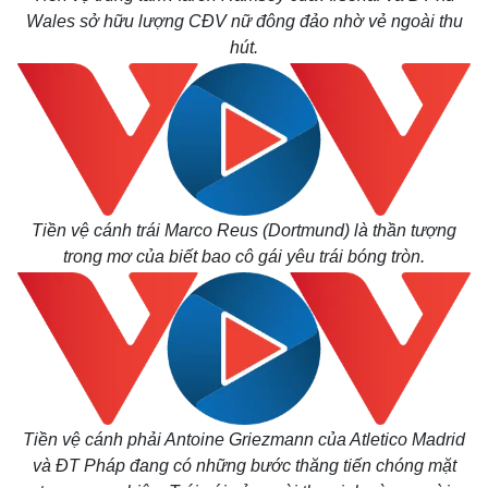
Wales sở hữu lượng CĐV nữ đông đảo nhờ vẻ ngoài thu
hút.
Tiền vệ cánh trái Marco Reus (Dortmund) là thần tượng
trong mơ của biết bao cô gái yêu trái bóng tròn.
Kinh tế
Thị trường
Bất động sản
Giá vàng
Khởi nghiệp
Tiêu dùng
Tỷ giá
Chứng khoán
Giá cà phê
Tiền vệ cánh phải Antoine Griezmann của Atletico Madrid
và ĐT Pháp đang có những bước thăng tiến chóng mặt