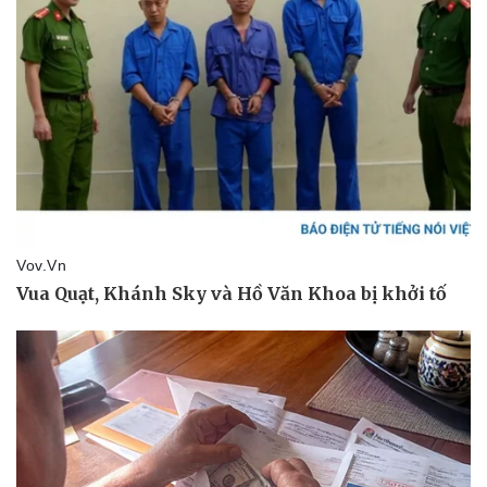
Sức khỏe
Đời sống
Dinh dưỡng - món ngon
Nhà đẹp
Cây thuốc
Blog
Sản phụ khoa
Tình yêu - Gia đình
Nhi khoa
Nam khoa
Làm đẹp - giảm cân