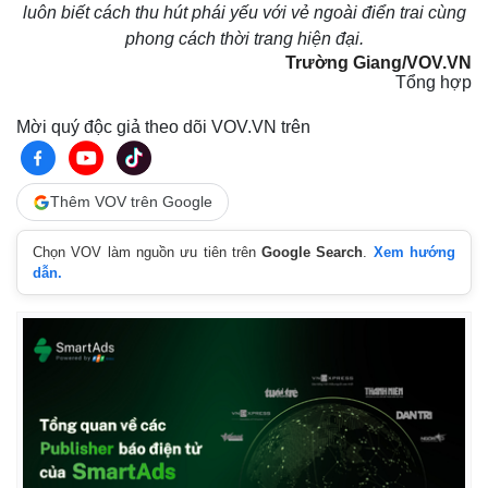
luôn biết cách thu hút phái yếu với vẻ ngoài điển trai cùng
phong cách thời trang hiện đại.
Trường Giang/VOV.VN
Tổng hợp
Mời quý độc giả theo dõi VOV.VN trên
Thêm VOV trên Google
Chọn VOV làm nguồn ưu tiên trên
Google Search
.
Xem hướng
dẫn.
Pháp luật
Quân sự - Quốc phòng
Vụ án
Vũ khí
Tin nóng
Việt Nam
Tư vấn luật
Phân tích