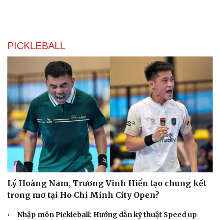
Săn Tour
Đọc truyện đêm khuya
check-in
Cửa sổ tình yêu
Kể chuyện cho bé
Hạt giống tâm hồn
PICKLEBALL
Lý Hoàng Nam, Trương Vinh Hiển tạo chung kết
trong mơ tại Ho Chi Minh City Open?
Nhập môn Pickleball: Hướng dẫn kỹ thuật Speed up