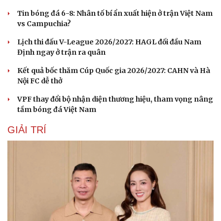
Tin bóng đá 6-8: Nhân tố bí ẩn xuất hiện ở trận Việt Nam
vs Campuchia?
Lịch thi đấu V-League 2026/2027: HAGL đối đầu Nam
Định ngay ở trận ra quân
Kết quả bốc thăm Cúp Quốc gia 2026/2027: CAHN và Hà
Sức khỏe
Đời sống
Nội FC dễ thở
Dinh dưỡng - món ngon
Nhà đẹp
VPF thay đổi bộ nhận diện thương hiệu, tham vọng nâng
Cây thuốc
Blog
tầm bóng đá Việt Nam
Sản phụ khoa
Tình yêu - Gia đình
Nhi khoa
GIẢI TRÍ
Nam khoa
Làm đẹp - giảm cân
Phòng mạch online
Ăn sạch sống khỏe