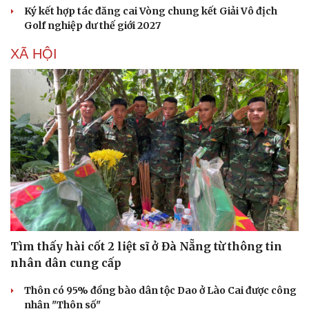
Ký kết hợp tác đăng cai Vòng chung kết Giải Vô địch
Golf nghiệp dư thế giới 2027
XÃ HỘI
Văn hóa
Giải trí
Sân khấu - Điện ảnh
Nghệ sĩ
Văn học
Thời trang
Tìm thấy hài cốt 2 liệt sĩ ở Đà Nẵng từ thông tin
Âm nhạc
Sao Việt
nhân dân cung cấp
Di sản
Thôn có 95% đồng bào dân tộc Dao ở Lào Cai được công
nhận "Thôn số"