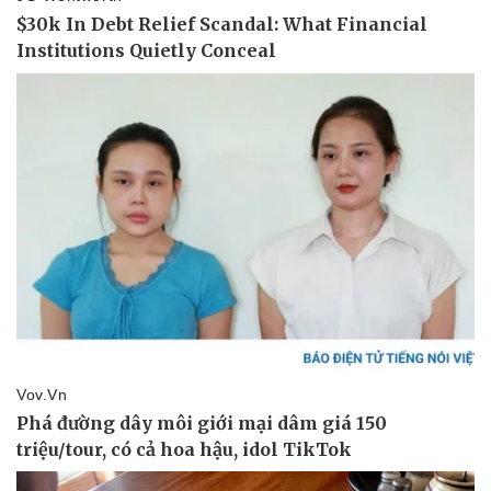
Vụ án
Vũ khí
Tin nóng
Việt Nam
Tư vấn luật
Phân tích