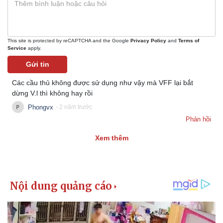
This site is protected by reCAPTCHA and the Google
Privacy Policy
and
Terms of
Service
apply.
Gửi tin
Các cầu thủ không được sử dụng như vậy mà VFF lại bắt
dừng V.l thì không hay rồi
Phongvx
- 2 năm trước
Phản hồi
Xem thêm
Kinh tế
Thị trường
Bất động sản
Giá vàng
Khởi nghiệp
Tiêu dùng
Tỷ giá
Chứng khoán