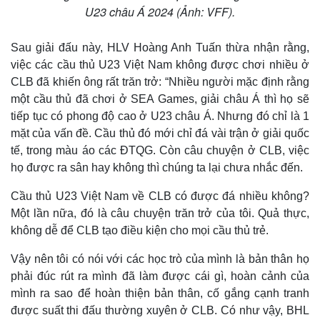
U23 châu Á 2024 (Ảnh: VFF).
Sau giải đấu này, HLV Hoàng Anh Tuấn thừa nhận rằng,
việc các cầu thủ U23 Việt Nam không được chơi nhiều ở
CLB đã khiến ông rất trăn trở: “Nhiều người mặc định rằng
một cầu thủ đã chơi ở SEA Games, giải châu Á thì họ sẽ
tiếp tục có phong độ cao ở U23 châu Á. Nhưng đó chỉ là 1
mặt của vấn đề. Cầu thủ đó mới chỉ đá vài trận ở giải quốc
tế, trong màu áo các ĐTQG. Còn câu chuyện ở CLB, việc
họ được ra sân hay không thì chúng ta lại chưa nhắc đến.
Cầu thủ U23 Việt Nam về CLB có được đá nhiều không?
Thế giới
Multimedia
Một lần nữa, đó là câu chuyện trăn trở của tôi. Quả thực,
Quan sát
Video
không dễ để CLB tạo điều kiện cho mọi cầu thủ trẻ.
Cuộc sống đó đây
Ảnh
Hồ sơ
E-Magazine
Vậy nên tôi có nói với các học trò của mình là bản thân họ
Infographic
phải đúc rút ra mình đã làm được cái gì, hoàn cảnh của
mình ra sao để hoàn thiện bản thân, cố gắng cạnh tranh
được suất thi đấu thường xuyên ở CLB. Có như vậy, BHL