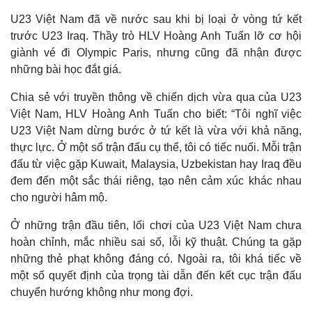
U23 Việt Nam đã về nước sau khi bị loại ở vòng tứ kết
trước U23 Iraq. Thầy trò HLV Hoàng Anh Tuấn lỡ cơ hội
giành vé đi Olympic Paris, nhưng cũng đã nhận được
những bài học đắt giá.
Chia sẻ với truyền thông về chiến dịch vừa qua của U23
Việt Nam, HLV Hoàng Anh Tuấn cho biết: “Tôi nghĩ việc
U23 Việt Nam dừng bước ở tứ kết là vừa với khả năng,
thực lực. Ở một số trận đấu cụ thể, tôi có tiếc nuối. Mỗi trận
đấu từ việc gặp Kuwait, Malaysia, Uzbekistan hay Iraq đều
đem đến một sắc thái riêng, tạo nên cảm xúc khác nhau
cho người hâm mộ.
Ở những trận đầu tiên, lối chơi của U23 Việt Nam chưa
hoàn chỉnh, mắc nhiều sai số, lỗi kỹ thuật. Chúng ta gặp
những thẻ phạt không đáng có. Ngoài ra, tôi khá tiếc về
một số quyết định của trọng tài dẫn đến kết cục trận đấu
chuyển hướng không như mong đợi.