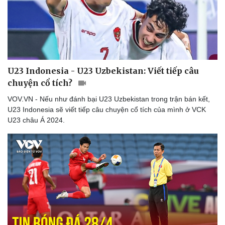
Thể thao
Ô tô - Xe máy
Bóng đá
Ô tô
Lịch thi đấu bóng đá
Xe máy
Thế giới thể thao
Tư vấn
eSports
Hậu trường
U23 Indonesia - U23 Uzbekistan: Viết tiếp câu
chuyện cổ tích?
VOV.VN - Nếu như đánh bại U23 Uzbekistan trong trận bán kết,
U23 Indonesia sẽ viết tiếp câu chuyện cổ tích của mình ở VCK
U23 châu Á 2024.