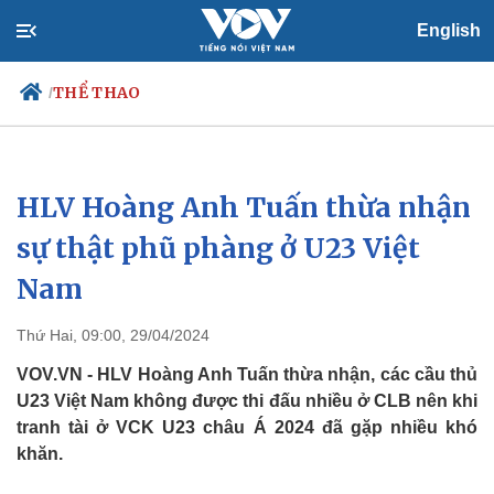
English
THỂ THAO
/
HLV Hoàng Anh Tuấn thừa nhận
Chính trị
Xã hội
Đảng
Tin 24h
sự thật phũ phàng ở U23 Việt
Tổ chức nhân sự
Dự báo thời tiết
Nam
Quốc hội
Giáo dục
Nhận diện sự thật
Dấu ấn VOV
Việc làm
Thứ Hai, 09:00, 29/04/2024
Biển đảo
VOV.VN - HLV Hoàng Anh Tuấn thừa nhận, các cầu thủ
U23 Việt Nam không được thi đấu nhiều ở CLB nên khi
tranh tài ở VCK U23 châu Á 2024 đã gặp nhiều khó
khăn.