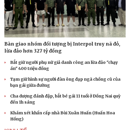
Bàn giao nhóm đối tượng bị Interpol truy nã đỏ,
lừa đảo hơn 327 tỷ đồng
Bắt giữ người phụ nữ giả danh công an lừa đảo "chạy
án" 400 triệu đồng
Tạm giữ hình sự người đàn ông đạp ngã chồng cũ của
bạn gái giữa đường
Cha dượng đánh đập, bắt bé gái 11 tuổi ở Đồng Nai quỳ
đến 1h sáng
Du lịch
Podcast
Tư vấn
Câu chuyện thời sự
Khám xét khẩn cấp nhà Bùi Xuân Huấn (Huấn Hoa
Săn Tour
Đọc truyện đêm khuya
Hồng)
check-in
Cửa sổ tình yêu
Kể chuyện cho bé