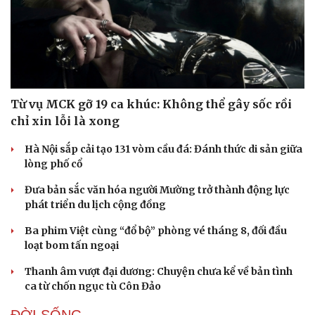
Doanh nghiệp
Công nghệ
Thông tin doanh nghiệp
Sành điệu
Doanh nghiệp 24h
Tin Công nghệ
Từ vụ MCK gỡ 19 ca khúc: Không thể gây sốc rồi
Doanh nhân
Trải nghiệm
chỉ xin lỗi là xong
Vì cộng đồng
Chuyển đổi số
Hà Nội sắp cải tạo 131 vòm cầu đá: Đánh thức di sản giữa
lòng phố cổ
Đưa bản sắc văn hóa người Mường trở thành động lực
phát triển du lịch cộng đồng
Ba phim Việt cùng “đổ bộ” phòng vé tháng 8, đối đầu
loạt bom tấn ngoại
Thanh âm vượt đại dương: Chuyện chưa kể về bản tình
ca từ chốn ngục tù Côn Đảo
ĐỜI SỐNG