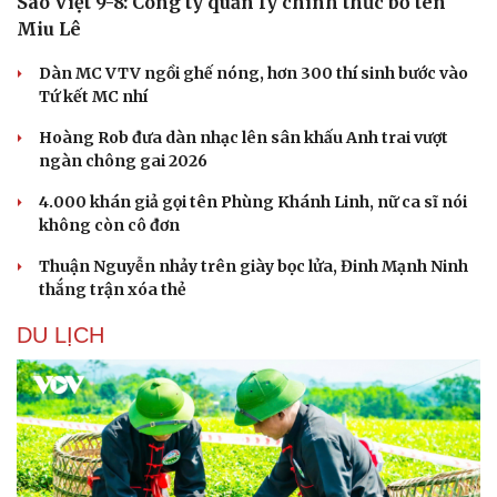
Sao Việt 9-8: Công ty quản lý chính thức bỏ tên
Miu Lê
Dàn MC VTV ngồi ghế nóng, hơn 300 thí sinh bước vào
Tứ kết MC nhí
Hoàng Rob đưa dàn nhạc lên sân khấu Anh trai vượt
ngàn chông gai 2026
4.000 khán giả gọi tên Phùng Khánh Linh, nữ ca sĩ nói
không còn cô đơn
Thuận Nguyễn nhảy trên giày bọc lửa, Đinh Mạnh Ninh
thắng trận xóa thẻ
DU LỊCH