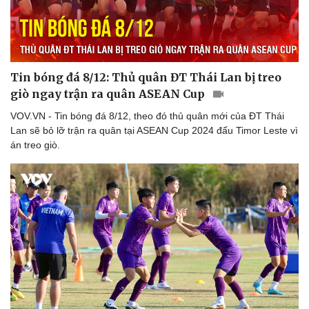
Thể thao
Ô tô - Xe máy
Tin bóng đá 8/12: Thủ quân ĐT Thái Lan bị treo
Bóng đá
Ô tô
Lịch thi đấu bóng đá
Xe máy
giò ngay trận ra quân ASEAN Cup
Thế giới thể thao
Tư vấn
VOV.VN - Tin bóng đá 8/12, theo đó thủ quân mới của ĐT Thái
eSports
Lan sẽ bỏ lỡ trận ra quân tại ASEAN Cup 2024 đấu Timor Leste vì
Hậu trường
án treo giò.