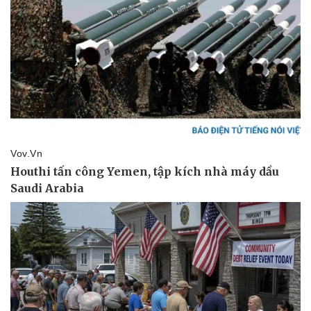
Kinh tế
Thị trường
Bất động sản
Giá vàng
Khởi nghiệp
Tiêu dùng
Tỷ giá
Chứng khoán
Giá cà phê