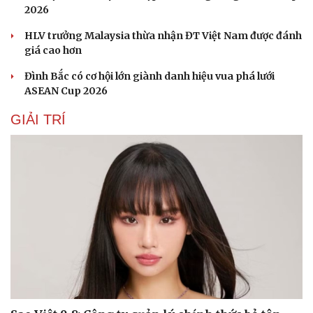
2026
Sức khỏe
Đời sống
HLV trưởng Malaysia thừa nhận ĐT Việt Nam được đánh
Dinh dưỡng - món ngon
Nhà đẹp
giá cao hơn
Cây thuốc
Blog
Sản phụ khoa
Tình yêu - Gia đình
Đình Bắc có cơ hội lớn giành danh hiệu vua phá lưới
Nhi khoa
ASEAN Cup 2026
Nam khoa
Làm đẹp - giảm cân
GIẢI TRÍ
Phòng mạch online
Ăn sạch sống khỏe