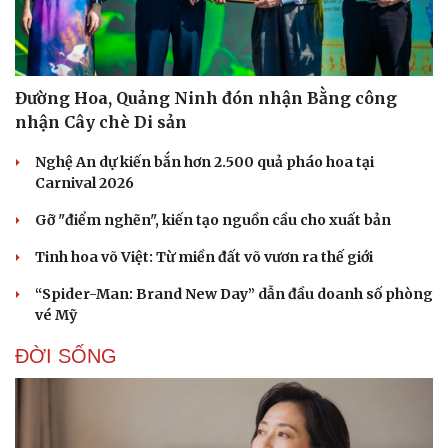
Doanh nghiệp
Công nghệ
Thông tin doanh nghiệp
Sành điệu
Đường Hoa, Quảng Ninh đón nhận Bằng công
Doanh nghiệp 24h
Tin Công nghệ
nhận Cây chè Di sản
Doanh nhân
Trải nghiệm
Vì cộng đồng
Chuyển đổi số
Nghệ An dự kiến bắn hơn 2.500 quả pháo hoa tại
Carnival 2026
Gỡ "điểm nghẽn", kiến tạo nguồn cầu cho xuất bản
Tinh hoa võ Việt: Từ miền đất võ vươn ra thế giới
“Spider-Man: Brand New Day” dẫn đầu doanh số phòng
vé Mỹ
ĐỜI SỐNG