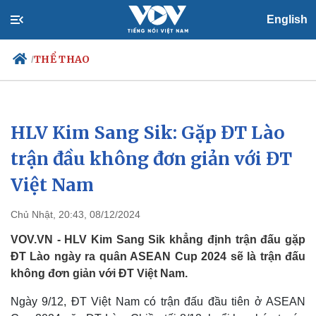
English
THỂ THAO
/
HLV Kim Sang Sik: Gặp ĐT Lào
Chính trị
Xã hội
Đảng
Tin 24h
trận đầu không đơn giản với ĐT
Tổ chức nhân sự
Dự báo thời tiết
Việt Nam
Quốc hội
Giáo dục
Nhận diện sự thật
Dấu ấn VOV
Việc làm
Chủ Nhật, 20:43, 08/12/2024
Biển đảo
VOV.VN - HLV Kim Sang Sik khẳng định trận đấu gặp
ĐT Lào ngày ra quân ASEAN Cup 2024 sẽ là trận đấu
không đơn giản với ĐT Việt Nam.
Ngày 9/12, ĐT Việt Nam có trận đấu đầu tiên ở ASEAN