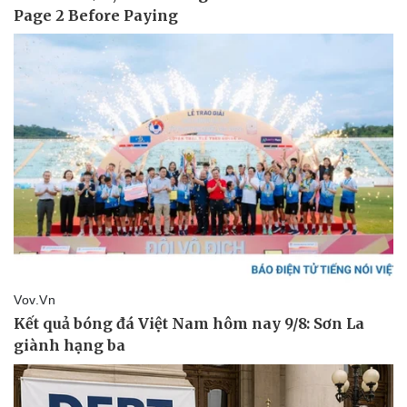
Pháp luật
Quân sự - Quốc phòng
Vụ án
Vũ khí
Tin nóng
Việt Nam
Tư vấn luật
Phân tích