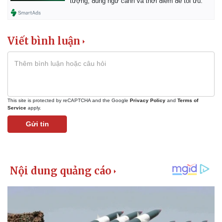
tượng, đúng ngữ cảnh và thời điểm để tối ưu.
Viết bình luận
This site is protected by reCAPTCHA and the Google
Privacy Policy
and
Terms of
Service
apply.
Gửi tin