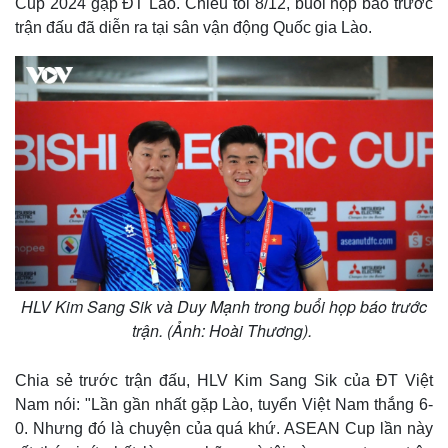
Cup 2024 gặp ĐT Lào. Chiều tối 8/12, buổi họp báo trước
trận đấu đã diễn ra tại sân vận động Quốc gia Lào.
HLV Kim Sang Sik và Duy Mạnh trong buổi họp báo trước
trận. (Ảnh: Hoài Thương).
Chia sẻ trước trận đấu, HLV Kim Sang Sik của ĐT Việt
Nam nói: "Lần gần nhất gặp Lào, tuyển Việt Nam thắng 6-
0. Nhưng đó là chuyện của quá khứ. ASEAN Cup lần này