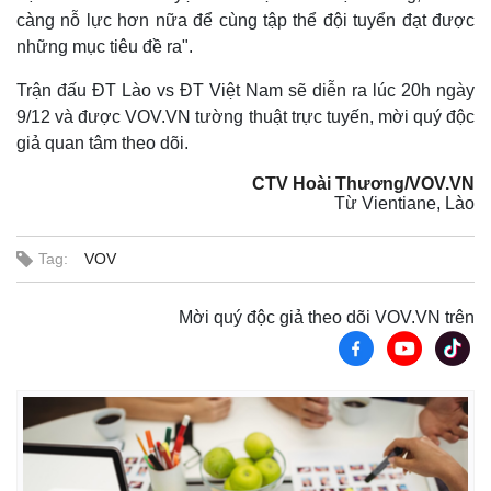
càng nỗ lực hơn nữa để cùng tập thể đội tuyển đạt được
những mục tiêu đề ra".
Trận đấu ĐT Lào vs ĐT Việt Nam sẽ diễn ra lúc 20h ngày
9/12 và được VOV.VN tường thuật trực tuyến, mời quý độc
giả quan tâm theo dõi.
CTV Hoài Thương/VOV.VN
Từ Vientiane, Lào
Thế giới
Multimedia
Quan sát
Video
Tag:
VOV
Cuộc sống đó đây
Ảnh
Hồ sơ
E-Magazine
Infographic
Mời quý độc giả theo dõi VOV.VN trên