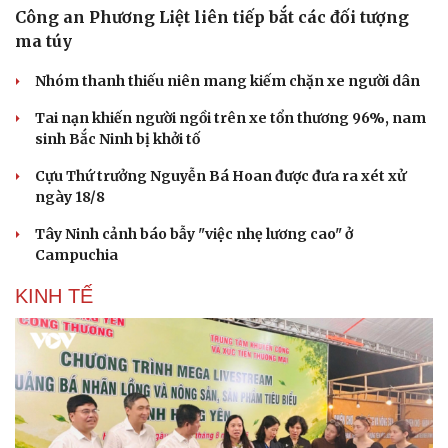
Công an Phương Liệt liên tiếp bắt các đối tượng
ma túy
Du lịch
Podcast
Tư vấn
Câu chuyện thời sự
Nhóm thanh thiếu niên mang kiếm chặn xe người dân
Săn Tour
Đọc truyện đêm khuya
check-in
Cửa sổ tình yêu
Tai nạn khiến người ngồi trên xe tổn thương 96%, nam
Kể chuyện cho bé
sinh Bắc Ninh bị khởi tố
Hạt giống tâm hồn
Cựu Thứ trưởng Nguyễn Bá Hoan được đưa ra xét xử
ngày 18/8
Tây Ninh cảnh báo bẫy "việc nhẹ lương cao" ở
Campuchia
KINH TẾ