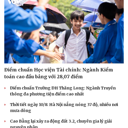
Văn hóa
Giải trí
Sân khấu - Điện ảnh
Nghệ sĩ
Văn học
Thời trang
Âm nhạc
Sao Việt
Di sản
Điểm chuẩn Học viện Tài chính: Ngành Kiểm
toán cao đầu bảng với 28,07 điểm
Điểm chuẩn Trường ĐH Thăng Long: Ngành Truyền
thông đa phương tiện điểm cao nhất
Thời tiết ngày 10/8: Hà Nội nắng nóng 37 độ, nhiều nơi
mưa dông
Cao Bằng lại xảy ra động đất 3.2, chuyên gia lý giải
nguyên nhân