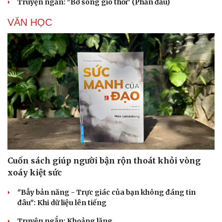
Truyện ngắn: "Bờ sông gió thổi" (Phần đầu)
Cải chính
VĂN HỌC
Cuốn sách giúp người bận rộn thoát khỏi vòng
xoáy kiệt sức
"Bẫy bản năng - Trực giác của bạn không đáng tin
đâu": Khi dữ liệu lên tiếng
Truyện ngắn: Khoảng lặng