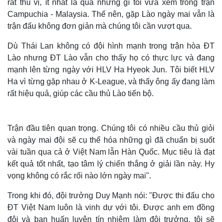
rất thú vị, ít nhất là qua những gì tôi vừa xem trong trận
Campuchia - Malaysia. Thế nên, gặp Lào ngày mai vẫn là
trận đấu không đơn giản mà chúng tôi cần vượt qua.
Dù Thái Lan không có đội hình mạnh trong trận hòa ĐT
Lào nhưng ĐT Lào vẫn cho thấy họ có thực lực và đang
mạnh lên từng ngày với HLV Ha Hyeok Jun. Tôi biết HLV
Ha vì từng gặp nhau ở K-League, và thấy ông ấy đang làm
rất hiệu quả, giúp các cầu thủ Lào tiến bộ.
Trận đầu tiên quan trọng. Chúng tôi có nhiều cầu thủ giỏi
và ngày mai đội sẽ cụ thể hóa những gì đã chuẩn bị suốt
vài tuần qua cả ở Việt Nam lẫn Hàn Quốc. Mục tiêu là đạt
kết quả tốt nhất, tạo tâm lý chiến thắng ở giải lần này. Hy
vọng không có rắc rối nào lớn ngày mai".
Trong khi đó, đội trưởng Duy Mạnh nói: "Được thi đấu cho
ĐT Việt Nam luôn là vinh dự với tôi. Được anh em đồng
đội và ban huấn luyện tín nhiệm làm đội trưởng, tôi sẽ