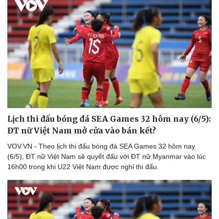
Lịch thi đấu bóng đá SEA Games 32 hôm nay (6/5):
ĐT nữ Việt Nam mở cửa vào bán kết?
Thể thao
Ô tô - Xe máy
VOV.VN - Theo lịch thi đấu bóng đá SEA Games 32 hôm nay
Bóng đá
Ô tô
(6/5), ĐT nữ Việt Nam sẽ quyết đấu với ĐT nữ Myanmar vào lúc
Lịch thi đấu bóng đá
Xe máy
16h00 trong khi U22 Việt Nam được nghỉ thi đấu.
Thế giới thể thao
Tư vấn
eSports
Hậu trường