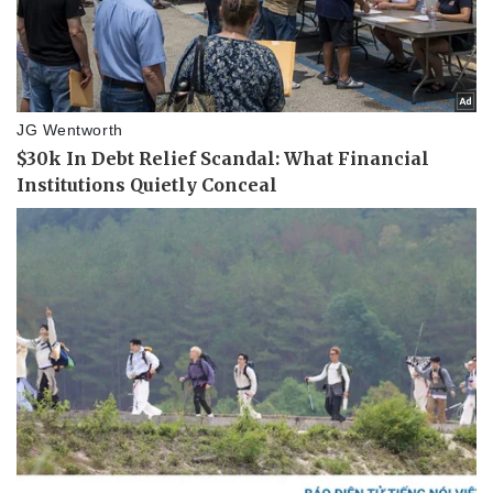
Pháp luật
Quân sự - Quốc phòng
Vụ án
Vũ khí
Tin nóng
Việt Nam
Tư vấn luật
Phân tích