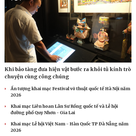
Khi bảo tàng đưa hiện vật bước ra khỏi tủ kính trò
chuyện cùng công chúng
Ấn tượng khai mạc Festival võ thuật quốc tế Hà Nội năm
Doanh nghiệp
Công nghệ
2026
Thông tin doanh nghiệp
Sành điệu
Khai mạc Liên hoan Lân Sư Rồng quốc tế và Lễ hội
Doanh nghiệp 24h
Tin Công nghệ
đường phố Quy Nhơn - Gia Lai
Doanh nhân
Trải nghiệm
Vì cộng đồng
Chuyển đổi số
Khai mạc Lễ hội Việt Nam - Hàn Quốc TP Đà Nẵng năm
2026