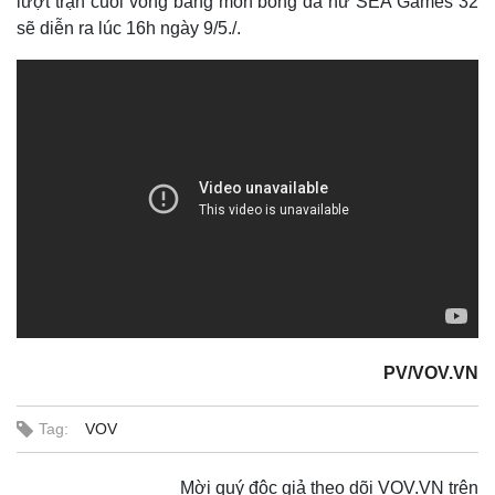
lượt trận cuối vòng bảng môn bóng đá nữ SEA Games 32
sẽ diễn ra lúc 16h ngày 9/5./.
Thế giới
Multimedia
Quan sát
Video
Cuộc sống đó đây
Ảnh
Hồ sơ
E-Magazine
Infographic
PV/VOV.VN
Tag:
VOV
Mời quý độc giả theo dõi VOV.VN trên