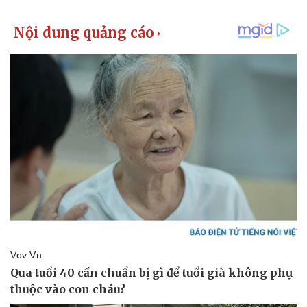
Kinh tế
Thị trường
Bất động sản
Giá vàng
Khởi nghiệp
Tiêu dùng
Tỷ giá
Chứng khoán
Giá cà phê