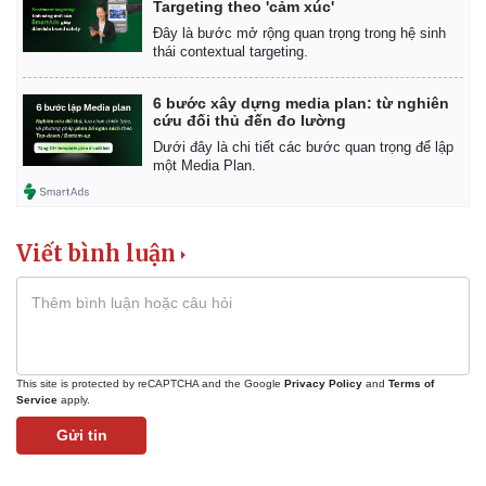
Targeting theo 'cảm xúc'
Đây là bước mở rộng quan trọng trong hệ sinh
thái contextual targeting.
6 bước xây dựng media plan: từ nghiên
cứu đối thủ đến đo lường
Dưới đây là chi tiết các bước quan trọng để lập
một Media Plan.
Viết bình luận
This site is protected by reCAPTCHA and the Google
Privacy Policy
and
Terms of
Service
apply.
Gửi tin