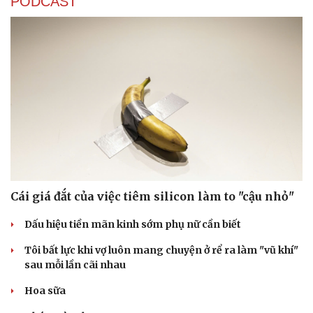
PODCAST
Cái giá đắt của việc tiêm silicon làm to "cậu nhỏ"
Dấu hiệu tiền mãn kinh sớm phụ nữ cần biết
Tôi bất lực khi vợ luôn mang chuyện ở rể ra làm "vũ khí"
sau mỗi lần cãi nhau
Hoa sữa