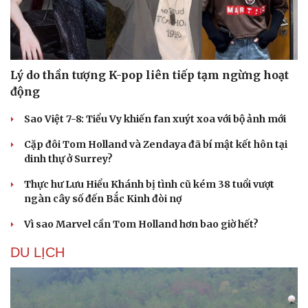
Phòng mạch online
Ăn sạch sống khỏe
Lý do thần tượng K-pop liên tiếp tạm ngừng hoạt
động
Sao Việt 7-8: Tiểu Vy khiến fan xuýt xoa với bộ ảnh mới
Cặp đôi Tom Holland và Zendaya đã bí mật kết hôn tại
dinh thự ở Surrey?
Thực hư Lưu Hiểu Khánh bị tình cũ kém 38 tuổi vượt
ngàn cây số đến Bắc Kinh đòi nợ
Vì sao Marvel cần Tom Holland hơn bao giờ hết?
DU LỊCH