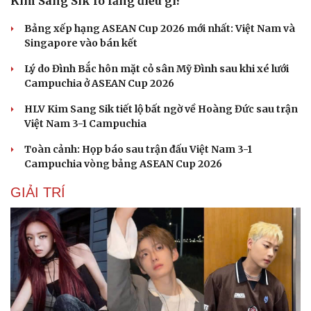
Kim Sang Sik lo lắng điều gì?
Bảng xếp hạng ASEAN Cup 2026 mới nhất: Việt Nam và
Singapore vào bán kết
Lý do Đình Bắc hôn mặt cỏ sân Mỹ Đình sau khi xé lưới
Campuchia ở ASEAN Cup 2026
HLV Kim Sang Sik tiết lộ bất ngờ về Hoàng Đức sau trận
Việt Nam 3-1 Campuchia
Toàn cảnh: Họp báo sau trận đấu Việt Nam 3-1
Campuchia vòng bảng ASEAN Cup 2026
GIẢI TRÍ
Sức khỏe
Đời sống
Dinh dưỡng - món ngon
Nhà đẹp
Cây thuốc
Blog
Sản phụ khoa
Tình yêu - Gia đình
Nhi khoa
Nam khoa
Làm đẹp - giảm cân