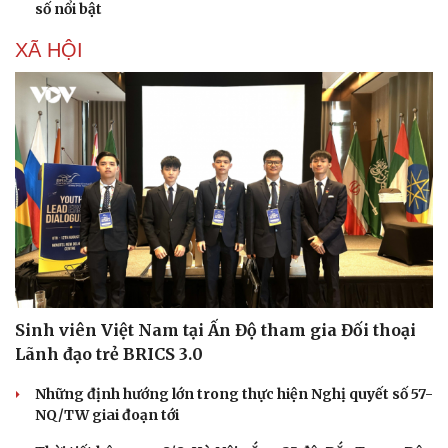
số nổi bật
XÃ HỘI
Sinh viên Việt Nam tại Ấn Độ tham gia Đối thoại
Lãnh đạo trẻ BRICS 3.0
Những định hướng lớn trong thực hiện Nghị quyết số 57-
Văn hóa
Giải trí
NQ/TW giai đoạn tới
Sân khấu - Điện ảnh
Nghệ sĩ