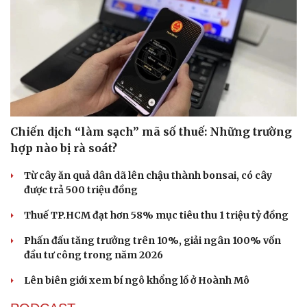
Tư vấn
Câu chuyện thời sự
Săn Tour
Đọc truyện đêm khuya
check-in
Cửa sổ tình yêu
Kể chuyện cho bé
Hạt giống tâm hồn
Chiến dịch “làm sạch” mã số thuế: Những trường
hợp nào bị rà soát?
Từ cây ăn quả dân dã lên chậu thành bonsai, có cây
được trả 500 triệu đồng
Thuế TP.HCM đạt hơn 58% mục tiêu thu 1 triệu tỷ đồng
Phấn đấu tăng trưởng trên 10%, giải ngân 100% vốn
đầu tư công trong năm 2026
Lên biên giới xem bí ngô khổng lồ ở Hoành Mô