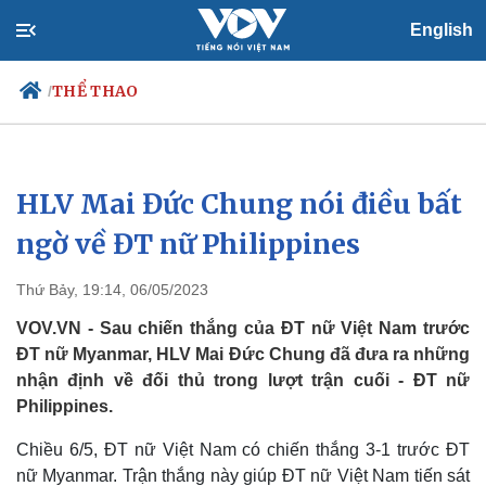
English
THỂ THAO
/
HLV Mai Đức Chung nói điều bất
Chính trị
Xã hội
Đảng
Tin 24h
ngờ về ĐT nữ Philippines
Tổ chức nhân sự
Dự báo thời tiết
Quốc hội
Giáo dục
Thứ Bảy, 19:14, 06/05/2023
Nhận diện sự thật
Dấu ấn VOV
Việc làm
VOV.VN - Sau chiến thắng của ĐT nữ Việt Nam trước
Biển đảo
ĐT nữ Myanmar, HLV Mai Đức Chung đã đưa ra những
nhận định về đối thủ trong lượt trận cuối - ĐT nữ
Philippines.
Chiều 6/5, ĐT nữ Việt Nam có chiến thắng 3-1 trước ĐT
nữ Myanmar. Trận thắng này giúp ĐT nữ Việt Nam tiến sát