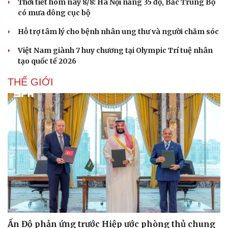
Thời tiết hôm nay 8/8: Hà Nội nắng 35 độ, Bắc Trung Bộ
Văn học
Thời trang
có mưa dông cục bộ
Âm nhạc
Sao Việt
Di sản
Hỗ trợ tâm lý cho bệnh nhân ung thư và người chăm sóc
Việt Nam giành 7 huy chương tại Olympic Trí tuệ nhân
tạo quốc tế 2026
THẾ GIỚI
Ấn Độ phản ứng trước Hiệp ước phòng thủ chung