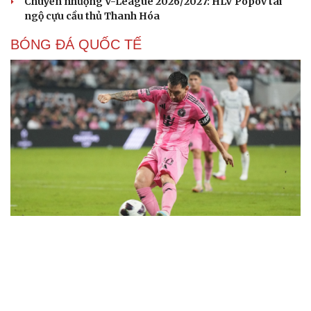
Chuyển nhượng V-League 2026/2027: HLV Popov tái
ngộ cựu cầu thủ Thanh Hóa
BÓNG ĐÁ QUỐC TẾ
Messi tỏa sáng rực rỡ ở lần đầu đá chính sau
World Cup 2026
Lịch thi đấu và trực tiếp bóng đá hôm nay 6/8: Sôi động
Cúp châu Âu