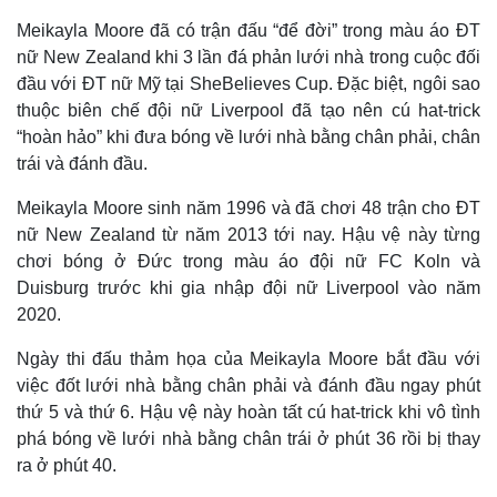
a
a
t
c
l
e
d
y
e
t
l
e
u
s
Meikayla Moore đã có trận đấu “để đời” trong màu áo ĐT
d
r
c
m
:
e
r
nữ New Zealand khi 3 lần đá phản lưới nhà trong cuộc đối
2
-
e
8
i
e
a
.
n
n
đầu với ĐT nữ Mỹ tại SheBelieves Cup. Đặc biệt, ngôi sao
4
-
8
P
thuộc biên chế đội nữ Liverpool đã tạo nên cú hat-trick
i
%
i
c
“hoàn hảo” khi đưa bóng về lưới nhà bằng chân phải, chân
t
n
u
r
trái và đánh đầu.
e
i
Meikayla Moore sinh năm 1996 và đã chơi 48 trận cho ĐT
n
nữ New Zealand từ năm 2013 tới nay. Hậu vệ này từng
g
chơi bóng ở Đức trong màu áo đội nữ FC Koln và
T
Duisburg trước khi gia nhập đội nữ Liverpool vào năm
i
2020.
m
Ngày thi đấu thảm họa của Meikayla Moore bắt đầu với
e
việc đốt lưới nhà bằng chân phải và đánh đầu ngay phút
thứ 5 và thứ 6. Hậu vệ này hoàn tất cú hat-trick khi vô tình
phá bóng về lưới nhà bằng chân trái ở phút 36 rồi bị thay
ra ở phút 40.