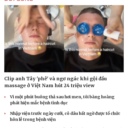
Doanh nghiệp
Công nghệ
Thông tin doanh nghiệp
Sành điệu
Doanh nghiệp 24h
Tin Công nghệ
Doanh nhân
Trải nghiệm
Vì cộng đồng
Chuyển đổi số
Clip anh Tây 'phê' và ngơ ngác khi gội đầu
massage ở Việt Nam hút 24 triệu view
Vì một phút buông thả sau hơi men, tôi bàng hoàng
phát hiện mắc bệnh tình dục
Nhập viện trước ngày cưới, cô dâu bất ngờ được tổ chức
hôn lễ trong bệnh viện