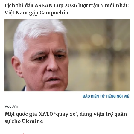
Pháp luật
Quân sự - Quốc phòng
Vụ án
Vũ khí
Tin nóng
Việt Nam