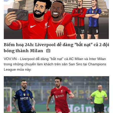
Biếm hoạ 24h: Liverpool dễ dàng "bắt nạt" cả 2 đội
bóng thành Milan
VOV.VN - Liverpool dễ dàng "bắt nạt" cả AC Milan và Inter Milan
trong những chuyến làm khách trên sân San Siro tại Champions
League mùa này.
Thể thao
Ô tô - Xe máy
Bóng đá
Ô tô