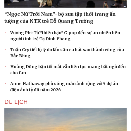
“Ngọc Nữ Trời Nam”- bộ sưu tập thời trang ấn
tượng của NTK trẻ Đỗ Quang Trường
Sức khỏe
Đời sống
Dinh dưỡng - món ngon
Nhà đẹp
Vương Phi: Từ "thiên hậu" C-pop đến sự an nhiên bên
Cây thuốc
Blog
người tình trẻ Tạ Đình Phong
Sản phụ khoa
Tình yêu - Gia đình
Nhi khoa
Tuấn Cry tiết lộ lý do lấn sân ca hát sau thành công của
Nam khoa
Bắc Bling
Làm đẹp - giảm cân
Phòng mạch online
Hoàng Dũng bận tối mắt vẫn liên tục mang bất ngờ đến
Ăn sạch sống khỏe
cho fan
Anne Hathaway phủ sóng màn ảnh rộng với 5 dự án
điện ảnh tỷ đô năm 2026
DU LỊCH