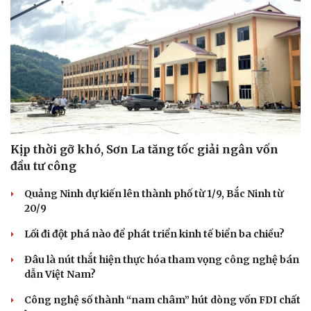
Kịp thời gỡ khó, Sơn La tăng tốc giải ngân vốn
đầu tư công
Du lịch
Podcast
Tư vấn
Câu chuyện thời sự
Quảng Ninh dự kiến lên thành phố từ 1/9, Bắc Ninh từ
Săn Tour
Đọc truyện đêm khuya
20/9
check-in
Cửa sổ tình yêu
Kể chuyện cho bé
Lối đi đột phá nào để phát triển kinh tế biển ba chiều?
Hạt giống tâm hồn
Đâu là nút thắt hiện thực hóa tham vọng công nghệ bán
dẫn Việt Nam?
Công nghệ số thành “nam châm” hút dòng vốn FDI chất