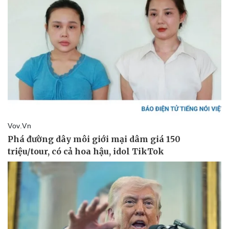
Kinh tế
Thị trường
Bất động sản
Giá vàng
Khởi nghiệp
Tiêu dùng
Tỷ giá
Chứng khoán
Giá cà phê