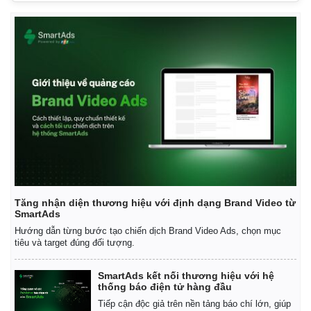
Thế giới
Multimedia
Tăng nhận diện thương hiệu với định dạng Brand Video từ
Quan sát
Video
SmartAds
Cuộc sống đó đây
Ảnh
Hướng dẫn từng bước tạo chiến dịch Brand Video Ads, chọn mục
Hồ sơ
E-Magazine
tiêu và target đúng đối tượng.
Infographic
SmartAds kết nối thương hiệu với hệ
thống báo điện tử hàng đầu
Tiếp cận độc giả trên nền tảng báo chí lớn, giúp