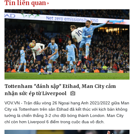
Tin liên quan
Tư vấn luật
Phân tích
Tottenham "đánh sập" Etihad, Man City cảm
nhận sức ép từ Liverpool
VOV.VN - Trận đấu vòng 26 Ngoại hạng Anh 2021/2022 giữa Man
City và Tottenham trên sân Etihad đã kết thúc với kịch bản không
tưởng là chiến thắng 3-2 cho đội bóng thành London. Man City
chỉ còn hơn Liverpool 6 điểm trong cuộc đua vô địch.