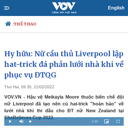
English
THỂ THAO
/
Hy hữu: Nữ cầu thủ Liverpool lập
Chính trị
Xã hội
Đảng
Tin 24h
hat-trick đá phản lưới nhà khi về
Tổ chức nhân sự
Dự báo thời tiết
phục vụ ĐTQG
Quốc hội
Giáo dục
Nhận diện sự thật
Dấu ấn VOV
Việc làm
Thứ Hai, 09:35, 21/02/2022
Biển đảo
VOV.VN - Hậu vệ Meikayla Moore thuộc biên chế đội
nữ Liverpool đã tạo nên cú hat-trick "hoàn hảo" về
lưới nhà khi thi đấu cho ĐT nữ New Zealand tại
SheBelieves Cup 2022.
R
-
1:23
L
P
M
P
F
o
l
u
i
u