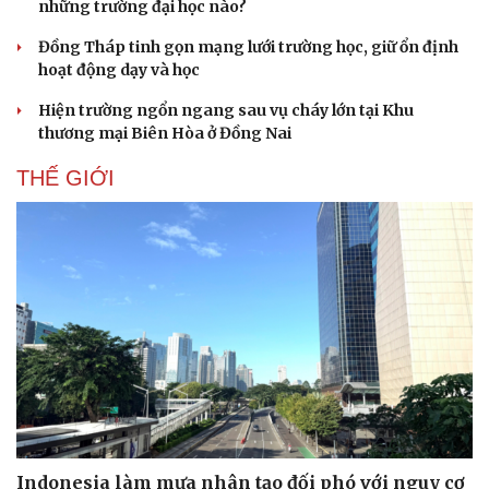
những trường đại học nào?
Đồng Tháp tinh gọn mạng lưới trường học, giữ ổn định
hoạt động dạy và học
Hiện trường ngổn ngang sau vụ cháy lớn tại Khu
thương mại Biên Hòa ở Đồng Nai
THẾ GIỚI
Văn hóa
Giải trí
Sân khấu - Điện ảnh
Nghệ sĩ
Văn học
Thời trang
Âm nhạc
Sao Việt
Di sản
Indonesia làm mưa nhân tạo đối phó với nguy cơ