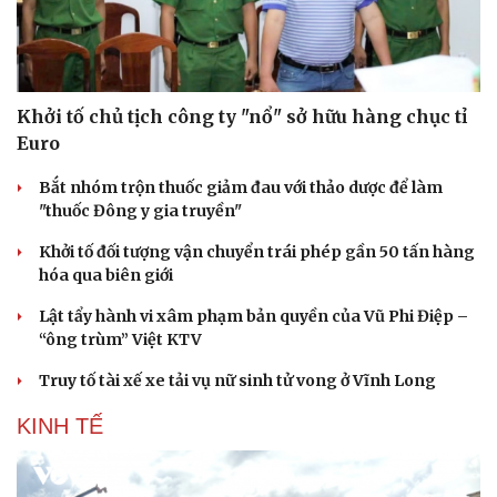
Khởi tố chủ tịch công ty "nổ" sở hữu hàng chục tỉ
Euro
Bắt nhóm trộn thuốc giảm đau với thảo dược để làm
"thuốc Đông y gia truyền"
Khởi tố đối tượng vận chuyển trái phép gần 50 tấn hàng
hóa qua biên giới
Lật tẩy hành vi xâm phạm bản quyền của Vũ Phi Điệp –
“ông trùm” Việt KTV
Truy tố tài xế xe tải vụ nữ sinh tử vong ở Vĩnh Long
KINH TẾ