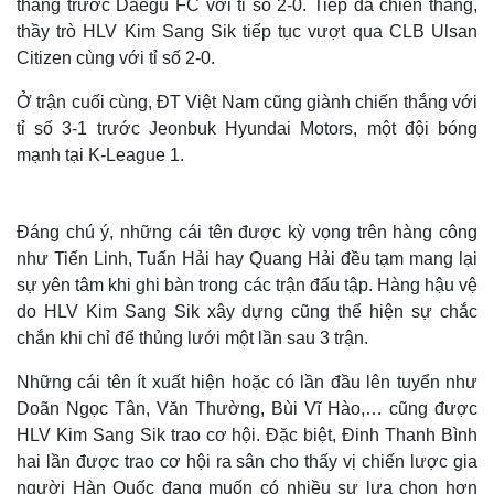
thắng trước Daegu FC với tỉ số 2-0. Tiếp đà chiến thắng,
thầy trò HLV Kim Sang Sik tiếp tục vượt qua CLB Ulsan
Citizen cùng với tỉ số 2-0.
Ở trận cuối cùng, ĐT Việt Nam cũng giành chiến thắng với
tỉ số 3-1 trước Jeonbuk Hyundai Motors, một đội bóng
mạnh tại K-League 1.
Đáng chú ý, những cái tên được kỳ vọng trên hàng công
như Tiến Linh, Tuấn Hải hay Quang Hải đều tạm mang lại
sự yên tâm khi ghi bàn trong các trận đấu tập. Hàng hậu vệ
do HLV Kim Sang Sik xây dựng cũng thể hiện sự chắc
chắn khi chỉ để thủng lưới một lần sau 3 trận.
Những cái tên ít xuất hiện hoặc có lần đầu lên tuyển như
Doãn Ngọc Tân, Văn Thường, Bùi Vĩ Hào,… cũng được
HLV Kim Sang Sik trao cơ hội. Đặc biệt, Đinh Thanh Bình
hai lần được trao cơ hội ra sân cho thấy vị chiến lược gia
người Hàn Quốc đang muốn có nhiều sự lựa chọn hơn