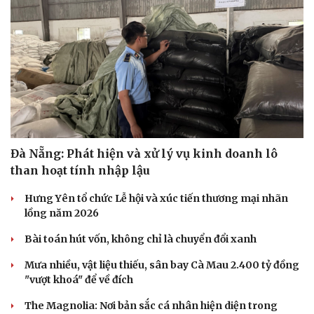
Du lịch
Podcast
Tư vấn
Câu chuyện thời sự
Săn Tour
Đọc truyện đêm khuya
check-in
Cửa sổ tình yêu
Kể chuyện cho bé
Hạt giống tâm hồn
Đà Nẵng: Phát hiện và xử lý vụ kinh doanh lô
than hoạt tính nhập lậu
Hưng Yên tổ chức Lễ hội và xúc tiến thương mại nhãn
lồng năm 2026
Bài toán hút vốn, không chỉ là chuyển đổi xanh
Mưa nhiều, vật liệu thiếu, sân bay Cà Mau 2.400 tỷ đồng
"vượt khoá" để về đích
The Magnolia: Nơi bản sắc cá nhân hiện diện trong