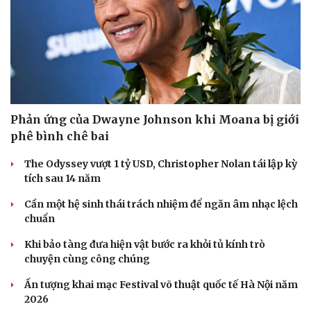
Phản ứng của Dwayne Johnson khi Moana bị giới
phê bình chê bai
The Odyssey vượt 1 tỷ USD, Christopher Nolan tái lập kỳ
tích sau 14 năm
Cần một hệ sinh thái trách nhiệm để ngăn âm nhạc lệch
chuẩn
Doanh nghiệp
Công nghệ
Khi bảo tàng đưa hiện vật bước ra khỏi tủ kính trò
Thông tin doanh nghiệp
Sành điệu
chuyện cùng công chúng
Doanh nghiệp 24h
Tin Công nghệ
Doanh nhân
Trải nghiệm
Ấn tượng khai mạc Festival võ thuật quốc tế Hà Nội năm
Vì cộng đồng
Chuyển đổi số
2026