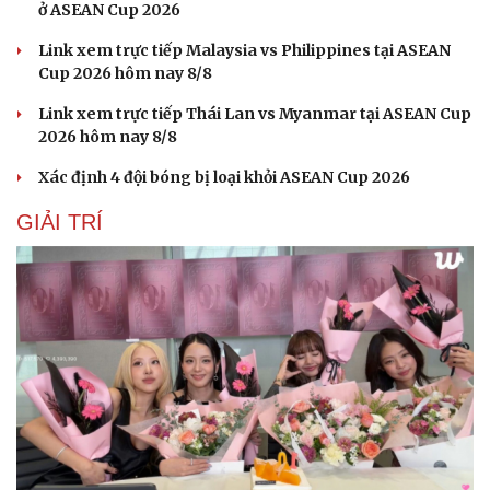
ở ASEAN Cup 2026
Link xem trực tiếp Malaysia vs Philippines tại ASEAN
Cup 2026 hôm nay 8/8
Link xem trực tiếp Thái Lan vs Myanmar tại ASEAN Cup
2026 hôm nay 8/8
Xác định 4 đội bóng bị loại khỏi ASEAN Cup 2026
GIẢI TRÍ
Sức khỏe
Đời sống
Dinh dưỡng - món ngon
Nhà đẹp
Cây thuốc
Blog
Sản phụ khoa
Tình yêu - Gia đình
Nhi khoa