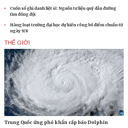
Văn hóa
Giải trí
Cuốn sổ ghi danh liệt sĩ: Nguồn tư liệu quý dẫn đường
Sân khấu - Điện ảnh
Nghệ sĩ
tìm đồng đội
Văn học
Thời trang
Âm nhạc
Sao Việt
Hàng loạt trường đại học dự kiến công bố điểm chuẩn từ
Di sản
ngày 9/8
THẾ GIỚI
Trung Quốc ứng phó khẩn cấp bão Dolphin