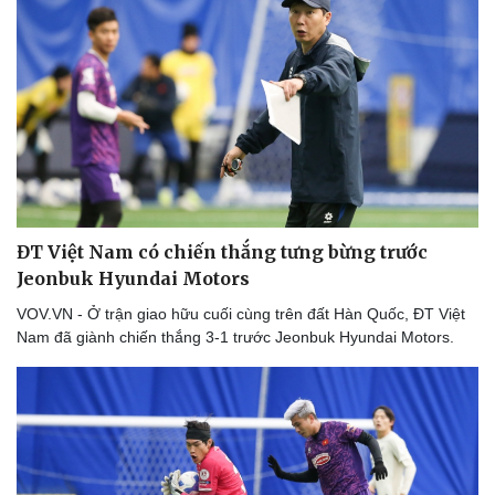
ĐT Việt Nam có chiến thắng tưng bừng trước
Jeonbuk Hyundai Motors
VOV.VN - Ở trận giao hữu cuối cùng trên đất Hàn Quốc, ĐT Việt
Thể thao
Ô tô - Xe máy
Nam đã giành chiến thắng 3-1 trước Jeonbuk Hyundai Motors.
Bóng đá
Ô tô
Lịch thi đấu bóng đá
Xe máy
Thế giới thể thao
Tư vấn
eSports
Hậu trường