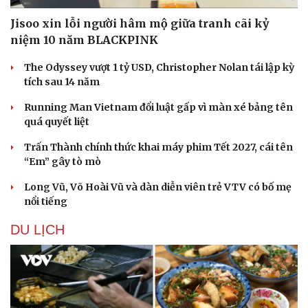
Nam khoa
Jisoo xin lỗi người hâm mộ giữa tranh cãi kỷ
Làm đẹp - giảm cân
niệm 10 năm BLACKPINK
Phòng mạch online
Ăn sạch sống khỏe
The Odyssey vượt 1 tỷ USD, Christopher Nolan tái lập kỳ
tích sau 14 năm
Running Man Vietnam đổi luật gấp vì màn xé bảng tên
quá quyết liệt
Trấn Thành chính thức khai máy phim Tết 2027, cái tên
“Em” gây tò mò
Long Vũ, Võ Hoài Vũ và dàn diễn viên trẻ VTV có bố mẹ
nổi tiếng
DU LỊCH