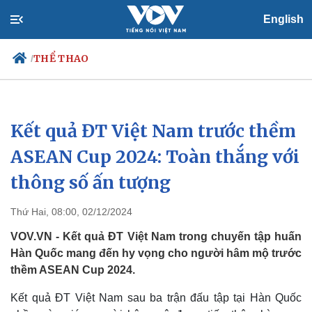
English
THỂ THAO
/
Kết quả ĐT Việt Nam trước thềm
Chính trị
Xã hội
Đảng
Tin 24h
ASEAN Cup 2024: Toàn thắng với
Tổ chức nhân sự
Dự báo thời tiết
thông số ấn tượng
Quốc hội
Giáo dục
Nhận diện sự thật
Dấu ấn VOV
Việc làm
Thứ Hai, 08:00, 02/12/2024
Biển đảo
VOV.VN - Kết quả ĐT Việt Nam trong chuyến tập huấn
Hàn Quốc mang đến hy vọng cho người hâm mộ trước
thềm ASEAN Cup 2024.
Kết quả ĐT Việt Nam sau ba trận đấu tập tại Hàn Quốc