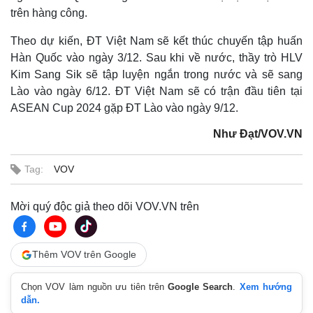
trên hàng công.
Theo dự kiến, ĐT Việt Nam sẽ kết thúc chuyến tập huấn
Hàn Quốc vào ngày 3/12. Sau khi về nước, thầy trò HLV
Kim Sang Sik sẽ tập luyện ngắn trong nước và sẽ sang
Lào vào ngày 6/12. ĐT Việt Nam sẽ có trận đầu tiên tại
ASEAN Cup 2024 gặp ĐT Lào vào ngày 9/12.
Như Đạt/VOV.VN
Tag:
VOV
Thế giới
Multimedia
Quan sát
Video
Cuộc sống đó đây
Ảnh
Mời quý độc giả theo dõi VOV.VN trên
Hồ sơ
E-Magazine
Infographic
Thêm VOV trên Google
Chọn VOV làm nguồn ưu tiên trên
Google Search
.
Xem hướng
dẫn.