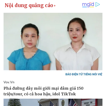
Kinh tế
Thị trường
Bất động sản
Giá vàng
Khởi nghiệp
Tiêu dùng
Tỷ giá
Chứng khoán
Giá cà phê