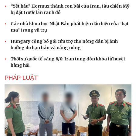
“Yết hầu” Hormuz thành con bài của Iran, tàu chiến Mỹ
bị đặt trước lằn ranh đỏ
Các nhà khoa học Nhật Bản phát hiện dấu hiệu của “hạt
ma” trong vũ trụ
Hungary công bố gói cứu trợ cho nông dân bị ảnh
hưởng do hạn hán và nắng nóng
Thời sự quốc tế sáng 8/8: Iran tung đòn khóa tử huyệt
hàng hải
PHÁP LUẬT