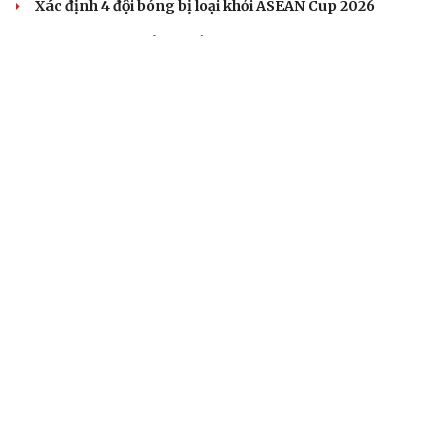
Xác định 4 đội bóng bị loại khỏi ASEAN Cup 2026
BÓNG ĐÁ QUỐC TẾ
Dự đoán kết quả và đội hình ra sân trận Thái Lan
vs Myanmar ASEAN Cup 2026
Lịch thi đấu và trực tiếp ASEAN Cup 2026 hôm nay 8/8
Dự đoán kết quả và đội hình ra sân trận Singapore vs