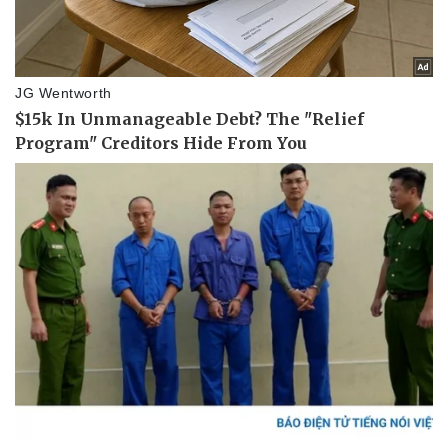
Pháp luật
Quân sự - Quốc phòng
Vụ án
Vũ khí
Tin nóng
Việt Nam
Tư vấn luật
Phân tích