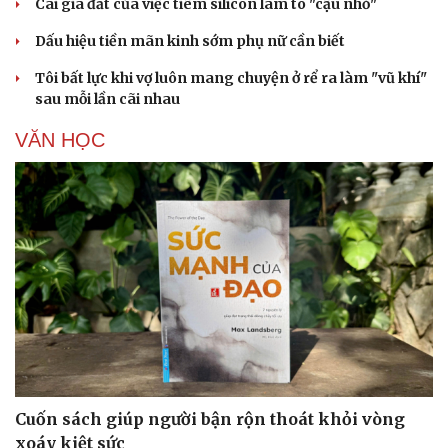
Cái giá đắt của việc tiêm silicon làm to "cậu nhỏ"
Dấu hiệu tiền mãn kinh sớm phụ nữ cần biết
Tôi bất lực khi vợ luôn mang chuyện ở rể ra làm "vũ khí"
sau mỗi lần cãi nhau
VĂN HỌC
Cuốn sách giúp người bận rộn thoát khỏi vòng
xoáy kiệt sức