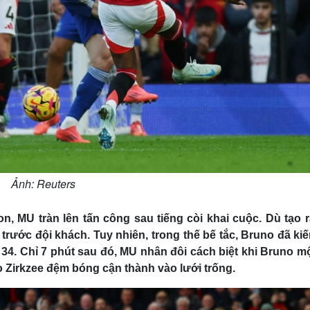
Ảnh: Reuters
n, MU tràn lên tấn công sau tiếng còi khai cuộc. Dù tạo r
trước đội khách. Tuy nhiên, trong thế bế tắc, Bruno đã kiế
34. Chỉ 7 phút sau đó, MU nhân đôi cách biệt khi Bruno mộ
 Zirkzee đệm bóng cận thành vào lưới trống.