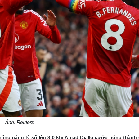
Ảnh: Reuters
thắng nâng tỷ số lên 3-0 khi Amad Diallo cướp bóng thành