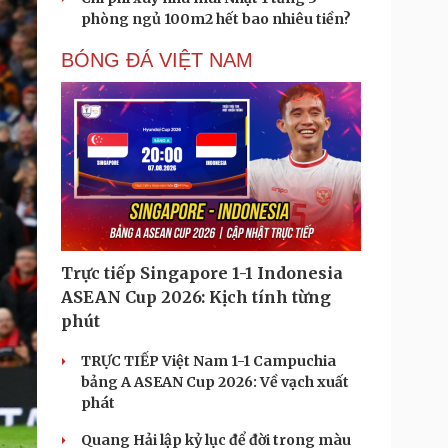
phòng ngủ 100m2 hết bao nhiêu tiền?
BÓNG ĐÁ VIỆT NAM
Trực tiếp Singapore 1-1 Indonesia
ASEAN Cup 2026: Kịch tính từng
phút
TRỰC TIẾP Việt Nam 1-1 Campuchia
bảng A ASEAN Cup 2026: Về vạch xuất
phát
Quang Hải lập kỷ lục để đời trong màu