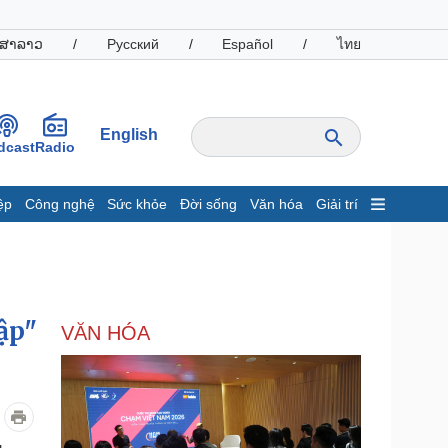
ສາລາວ
/
Русский
/
Español
/
ไทย
English
dcast
Radio
ệp
Công nghệ
Sức khỏe
Đời sống
Văn hóa
Giải trí
inh tế
Thị trường
ất động sản
Giá vàng
hởi nghiệp
Tiêu dùng
Tỷ giá
ập"
VĂN HÓA
Chứng khoán
Giá cà phê
oanh nghiệp
Công nghệ
hông tin doanh nghiệp
Sành điệu