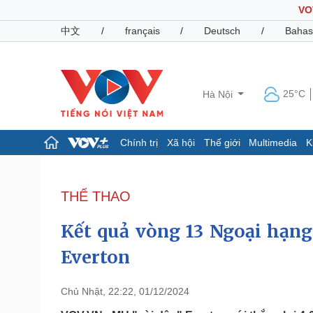
VO
中文
/
français
/
Deutsch
/
Bahas
25°C
Hà Nội
Chính trị
Xã hội
Thế giới
Multimedia
K
Chính trị
Xã hội
Đảng
Tin 24h
THỂ THAO
Tổ chức nhân sự
Dự báo thời tiết
Quốc hội
Giáo dục
Kết quả vòng 13 Ngoại hạng
Nhận diện sự thật
Dấu ấn VOV
Việc làm
Everton
Biển đảo
Pháp luật
Quân sự - Quốc phòng
Chủ Nhật, 22:22, 01/12/2024
Vụ án
Vũ khí