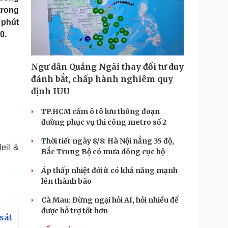
trong
 phút
0.
Ngư dân Quảng Ngãi thay đổi tư duy
đánh bắt, chấp hành nghiêm quy
định IUU
TP.HCM cấm ô tô lưu thông đoạn
đường phục vụ thi công metro số 2
Thời tiết ngày 8/8: Hà Nội nắng 35 độ,
eil &
Bắc Trung Bộ có mưa dông cục bộ
Áp thấp nhiệt đới ít có khả năng mạnh
lên thành bão
Cà Mau: Đừng ngại hỏi AI, hỏi nhiều để
được hỗ trợ tốt hơn
sát