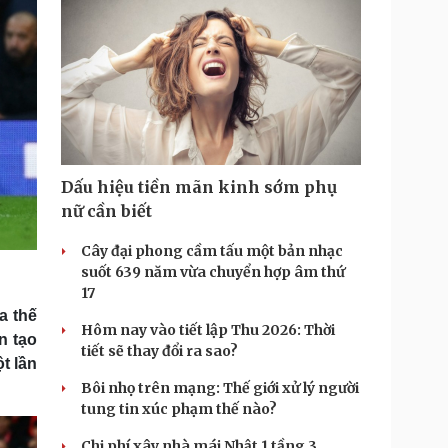
Dấu hiệu tiền mãn kinh sớm phụ
nữ cần biết
Cây đại phong cầm tấu một bản nhạc
suốt 639 năm vừa chuyển hợp âm thứ
17
a thế
Hôm nay vào tiết lập Thu 2026: Thời
n tạo
tiết sẽ thay đổi ra sao?
t lần
Bôi nhọ trên mạng: Thế giới xử lý người
tung tin xúc phạm thế nào?
Chi phí xây nhà mái Nhật 1 tầng 3