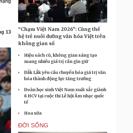
 hạng
Doanh nghiệp 24h
Tin Công nghệ
Doanh nhân
Trải nghiệm
ì cộng đồng
Chuyển đổi số
“Chạm Việt Nam 2026”: Cùng thế
ng 13
u lịch
Podcast
hệ trẻ nuôi dưỡng văn hóa Việt trên
Tư vấn
Câu chuyện thời sự
không gian số
Săn Tour
Đọc truyện đêm khuya
heck-in
Cửa sổ tình yêu
Hiệu sách cũ, không gian sáng tạo
Kể chuyện cho bé
mang nhiều giá trị cần gìn giữ
Hạt giống tâm hồn
Đắk Lắk yêu cầu chuyển hóa giá trị văn
hóa thành động lực tăng trưởng
Đoàn học sinh Việt Nam xuất sắc giành
8 HCV tại cuộc thi Lễ hội Âm nhạc quốc
tế
Hoa sữa
ĐỜI SỐNG