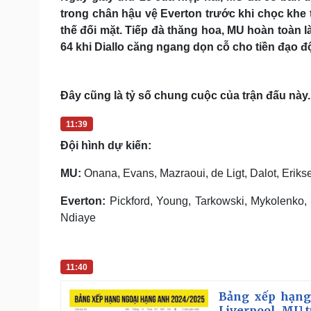
trong chân hậu vệ Everton trước khi chọc khe 
thế đối mặt. Tiếp đà thăng hoa, MU hoàn toàn l
64 khi Diallo căng ngang dọn cỗ cho tiền đạo đ
Đây cũng là tỷ số chung cuộc của trận đấu này.
11:39
Đội hình dự kiến:
MU:
Onana, Evans, Mazraoui, de Ligt, Dalot, Erik
Everton:
Pickford, Young, Tarkowski, Mykolenko, 
Ndiaye
11:40
Bảng xếp hạng
Liverpool, MU tụ