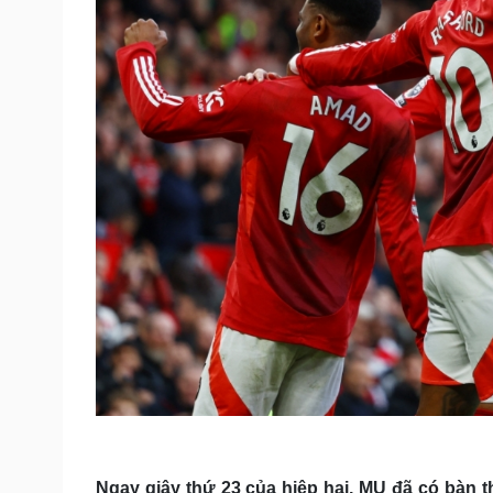
Ngay giây thứ 23 của hiệp hai, MU đã có bàn 