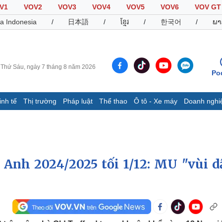
V1
VOV2
VOV3
VOV4
VOV5
VOV6
VOV GT
a Indonesia
/
日本語
/
ខ្មែរ
/
한국어
/
ພາ
Thứ Sáu, ngày 7 tháng 8 năm 2026
Po
inh tế
Thị trường
Pháp luật
Thể thao
Ô tô - Xe máy
Doanh nghi
Thế giới
Multimedia
K
Quan sát
Video
B
Cuộc sống đó đây
Ảnh
K
Hồ sơ
E-Magazine
 Anh 2024/2025 tối 1/12: MU "vùi d
Infographic
Thể thao
Ô tô - Xe máy
D
Bóng đá
Ô tô
T