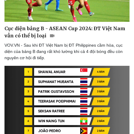
Cục diện bảng B - ASEAN Cup 2024: ĐT Việt Nam
vẫn có thể bị loại
VOV.VN - Sau khi ĐT Việt Nam bị ĐT Philippines cầm hòa, cục
diện của bảng B đang rất khó lường khi cả 4 đội bóng đều còn
nguyên cơ hội đi tiếp.
Thể thao
Ô tô - Xe máy
Bóng đá
Ô tô
Lịch thi đấu bóng đá
Xe máy