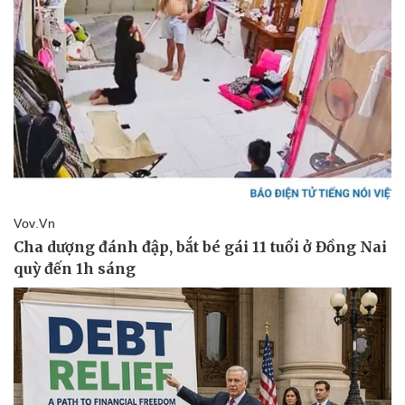
Pháp luật
Quân sự - Quốc phòng
Vụ án
Vũ khí
Tin nóng
Việt Nam
Tư vấn luật
Phân tích