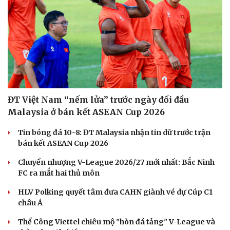
ĐT Việt Nam “nếm lửa” trước ngày đối đầu
Malaysia ở bán kết ASEAN Cup 2026
Sức khỏe
Đời sống
Tin bóng đá 10-8: ĐT Malaysia nhận tin dữ trước trận
bán kết ASEAN Cup 2026
Dinh dưỡng - món ngon
Nhà đẹp
Cây thuốc
Blog
Chuyển nhượng V-League 2026/27 mới nhất: Bắc Ninh
Sản phụ khoa
Tình yêu - Gia đình
FC ra mắt hai thủ môn
Nhi khoa
Nam khoa
HLV Polking quyết tâm đưa CAHN giành vé dự Cúp C1
Làm đẹp - giảm cân
châu Á
Phòng mạch online
Ăn sạch sống khỏe
Thể Công Viettel chiêu mộ "hòn đá tảng" V-League và