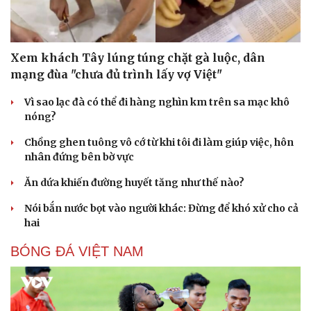
Xem khách Tây lúng túng chặt gà luộc, dân
mạng đùa "chưa đủ trình lấy vợ Việt"
Vì sao lạc đà có thể đi hàng nghìn km trên sa mạc khô
nóng?
Chồng ghen tuông vô cớ từ khi tôi đi làm giúp việc, hôn
nhân đứng bên bờ vực
Ăn dứa khiến đường huyết tăng như thế nào?
Nói bắn nước bọt vào người khác: Đừng để khó xử cho cả
hai
BÓNG ĐÁ VIỆT NAM