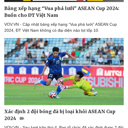
Thế giới thể thao
Tư vấn
eSports
Bảng xếp hạng “Vua phá lưới” ASEAN Cup 2024:
Hậu trường
Buồn cho ĐT Việt Nam
VOV.VN - Cập nhật bảng xếp hạng “Vua phá lưới” ASEAN Cup
2024, ĐT Việt Nam không có đại diện nào lọt tốp 10.
Xác định 2 đội bóng đã bị loại khỏi ASEAN Cup
2024
VOV.VN - Sau lượt trận thứ 4, Ban tổ chức đã xác định được 2 đội