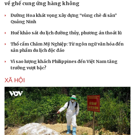
về ghế cung ứng hàng không
Đường Hoa khát vọng xây dựng “vùng chè di sản”
Quảng Ninh
Huế khảo sát du lịch đường thủy, phương án thoát lũ
Thổ cẩm Chăm Mỹ Nghiệp: Từ ngôn ngữ văn hóa đến
sản phẩm du lịch độc đáo
Vì sao lượng khách Philippines đến Việt Nam tăng
trưởng vượt bậc?
XÃ HỘI
Văn hóa
Giải trí
Sân khấu - Điện ảnh
Nghệ sĩ
Văn học
Thời trang
Âm nhạc
Sao Việt
Di sản