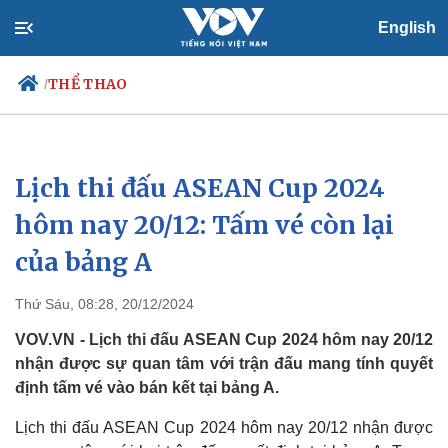
English
THỂ THAO
/
Lịch thi đấu ASEAN Cup 2024
Chính trị
Xã hội
Đảng
Tin 24h
hôm nay 20/12: Tấm vé còn lại
Tổ chức nhân sự
Dự báo thời tiết
của bảng A
Quốc hội
Giáo dục
Nhận diện sự thật
Dấu ấn VOV
Việc làm
Thứ Sáu, 08:28, 20/12/2024
Biển đảo
VOV.VN - Lịch thi đấu ASEAN Cup 2024 hôm nay 20/12
nhận được sự quan tâm với trận đấu mang tính quyết
định tấm vé vào bán kết tại bảng A.
Lịch thi đấu ASEAN Cup 2024 hôm nay 20/12 nhận được