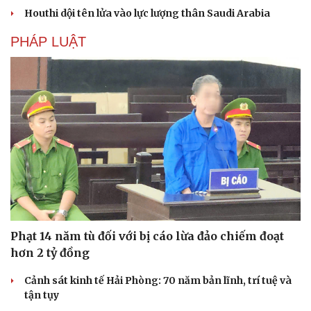
Houthi dội tên lửa vào lực lượng thân Saudi Arabia
PHÁP LUẬT
Du lịch
Podcast
Tư vấn
Câu chuyện thời sự
Săn Tour
Đọc truyện đêm khuya
check-in
Cửa sổ tình yêu
Kể chuyện cho bé
Hạt giống tâm hồn
Phạt 14 năm tù đối với bị cáo lừa đảo chiếm đoạt
hơn 2 tỷ đồng
Cảnh sát kinh tế Hải Phòng: 70 năm bản lĩnh, trí tuệ và
tận tụy