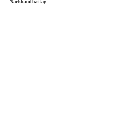
Backhand hai tay
Cách bắt đường Speed up khi bóng đi dọc dây trong
Pickleball
BÓNG ĐÁ VIỆT NAM
ĐT Việt Nam “nếm lửa” trước ngày đối đầu
Malaysia ở bán kết ASEAN Cup 2026