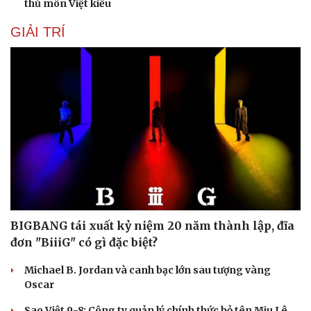
thủ môn Việt kiều
GIẢI TRÍ
BIGBANG tái xuất kỷ niệm 20 năm thành lập, đĩa
đơn "BiiiG" có gì đặc biệt?
Michael B. Jordan và canh bạc lớn sau tượng vàng
Oscar
Sao Việt 9-8: Công ty quản lý chính thức bỏ tên Miu Lê