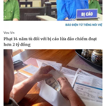
Kinh tế
Thị trường
Bất động sản
Giá vàng
Khởi nghiệp
Tiêu dùng
Tỷ giá
Chứng khoán
Giá cà phê