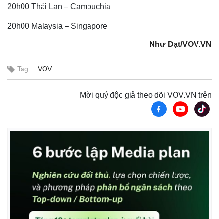
20h00 Thái Lan – Campuchia
20h00 Malaysia – Singapore
Như Đạt/VOV.VN
Tag:
VOV
Thế giới
Multimedia
Quan sát
Video
Mời quý độc giả theo dõi VOV.VN trên
Cuộc sống đó đây
Ảnh
Hồ sơ
E-Magazine
Infographic