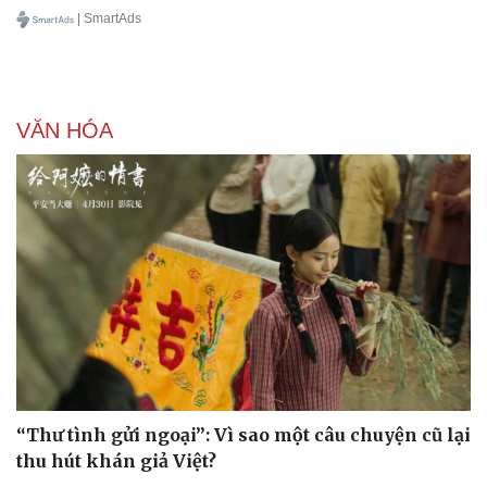
| SmartAds
VĂN HÓA
Doanh nghiệp
Công nghệ
Thông tin doanh nghiệp
Sành điệu
Doanh nghiệp 24h
Tin Công nghệ
Doanh nhân
Trải nghiệm
“Thư tình gửi ngoại”: Vì sao một câu chuyện cũ lại
Vì cộng đồng
Chuyển đổi số
thu hút khán giả Việt?