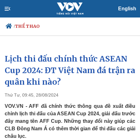
English
THỂ THAO
/
Lịch thi đấu chính thức ASEAN
Chính trị
Xã hội
Đảng
Tin 24h
Cup 2024: ĐT Việt Nam đá trận ra
Tổ chức nhân sự
Dự báo thời tiết
quân khi nào?
Quốc hội
Giáo dục
Nhận diện sự thật
Dấu ấn VOV
Việc làm
Thứ Tư, 09:45, 28/08/2024
Biển đảo
VOV.VN - AFF đã chính thức thông qua đề xuất điều
chỉnh lịch thi đấu của ASEAN Cup 2024, giải đấu trước
đây mang tên AFF Cup. Những thay đổi này giúp các
CLB Đông Nam Á có thêm thời gian để thi đấu các giải
châu lục.