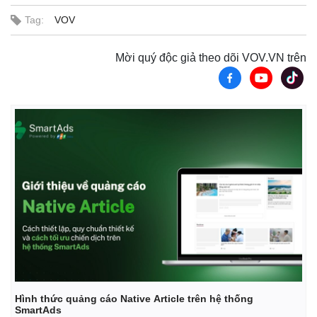
Tag:
VOV
Mời quý độc giả theo dõi VOV.VN trên
Thế giới
Multimedia
Quan sát
Video
Cuộc sống đó đây
Ảnh
Hồ sơ
E-Magazine
Infographic
Hình thức quảng cáo Native Article trên hệ thống
SmartAds