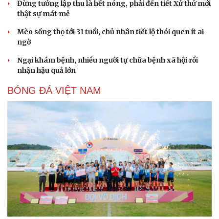
Đừng tưởng lập thu là hết nóng, phải đến tiết Xử thử mới
thật sự mát mẻ
Mèo sống thọ tới 31 tuổi, chủ nhân tiết lộ thói quen ít ai
ngờ
Ngại khám bệnh, nhiều người tự chữa bệnh xã hội rồi
nhận hậu quả lớn
BÓNG ĐÁ VIỆT NAM
Sức khỏe
Đời sống
Dinh dưỡng - món ngon
Nhà đẹp
Cây thuốc
Blog
Sản phụ khoa
Tình yêu - Gia đình
Nhi khoa