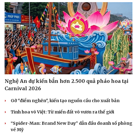
Doanh nghiệp
Công nghệ
Thông tin doanh nghiệp
Sành điệu
Doanh nghiệp 24h
Tin Công nghệ
Doanh nhân
Trải nghiệm
Vì cộng đồng
Chuyển đổi số
Nghệ An dự kiến bắn hơn 2.500 quả pháo hoa tại
Carnival 2026
Gỡ "điểm nghẽn", kiến tạo nguồn cầu cho xuất bản
Tinh hoa võ Việt: Từ miền đất võ vươn ra thế giới
“Spider-Man: Brand New Day” dẫn đầu doanh số phòng
vé Mỹ