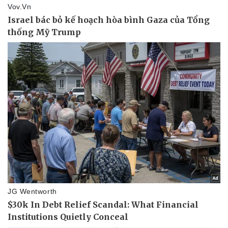
Khởi nghiệp
Tiêu dùng
Tỷ giá
Chứng khoán
Giá cà phê