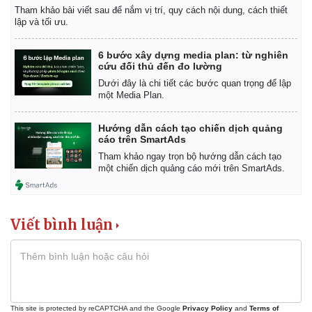
Tham khảo bài viết sau để nắm vị trí, quy cách nội dung, cách thiết
lập và tối ưu.
6 bước xây dựng media plan: từ nghiên
cứu đối thủ đến đo lường
Dưới đây là chi tiết các bước quan trọng để lập
một Media Plan.
Hướng dẫn cách tạo chiến dịch quảng
cáo trên SmartAds
Tham khảo ngay trọn bộ hướng dẫn cách tạo
một chiến dịch quảng cáo mới trên SmartAds.
Viết bình luận
This site is protected by reCAPTCHA and the Google
Privacy Policy
and
Terms of