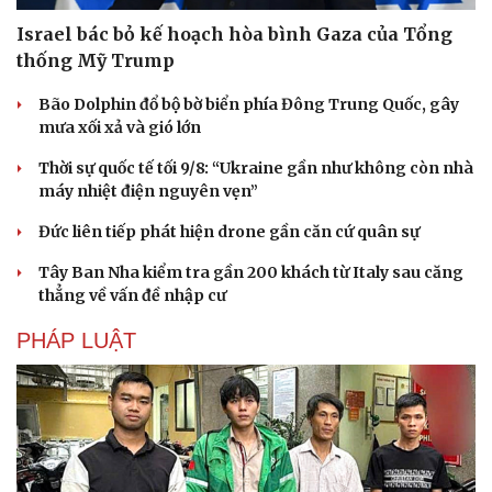
Israel bác bỏ kế hoạch hòa bình Gaza của Tổng
thống Mỹ Trump
Bão Dolphin đổ bộ bờ biển phía Đông Trung Quốc, gây
mưa xối xả và gió lớn
Thời sự quốc tế tối 9/8: “Ukraine gần như không còn nhà
Du lịch
Podcast
máy nhiệt điện nguyên vẹn”
Tư vấn
Câu chuyện thời sự
Đức liên tiếp phát hiện drone gần căn cứ quân sự
Săn Tour
Đọc truyện đêm khuya
check-in
Cửa sổ tình yêu
Tây Ban Nha kiểm tra gần 200 khách từ Italy sau căng
Kể chuyện cho bé
thẳng về vấn đề nhập cư
Hạt giống tâm hồn
PHÁP LUẬT