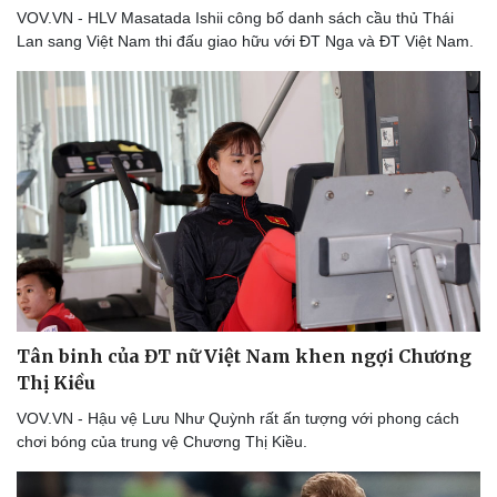
VOV.VN - HLV Masatada Ishii công bố danh sách cầu thủ Thái
Lan sang Việt Nam thi đấu giao hữu với ĐT Nga và ĐT Việt Nam.
Thể thao
Ô tô - Xe máy
Bóng đá
Ô tô
Lịch thi đấu bóng đá
Xe máy
Thế giới thể thao
Tư vấn
eSports
Hậu trường
Tân binh của ĐT nữ Việt Nam khen ngợi Chương
Thị Kiều
VOV.VN - Hậu vệ Lưu Như Quỳnh rất ấn tượng với phong cách
chơi bóng của trung vệ Chương Thị Kiều.