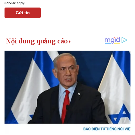
Service
apply.
Gửi tin
Kinh tế
Thị trường
Bất động sản
Giá vàng