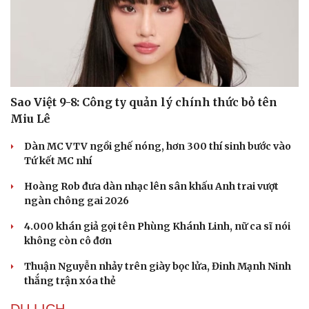
Sao Việt 9-8: Công ty quản lý chính thức bỏ tên
Miu Lê
Dàn MC VTV ngồi ghế nóng, hơn 300 thí sinh bước vào
Tứ kết MC nhí
Hoàng Rob đưa dàn nhạc lên sân khấu Anh trai vượt
ngàn chông gai 2026
4.000 khán giả gọi tên Phùng Khánh Linh, nữ ca sĩ nói
không còn cô đơn
Thuận Nguyễn nhảy trên giày bọc lửa, Đinh Mạnh Ninh
thắng trận xóa thẻ