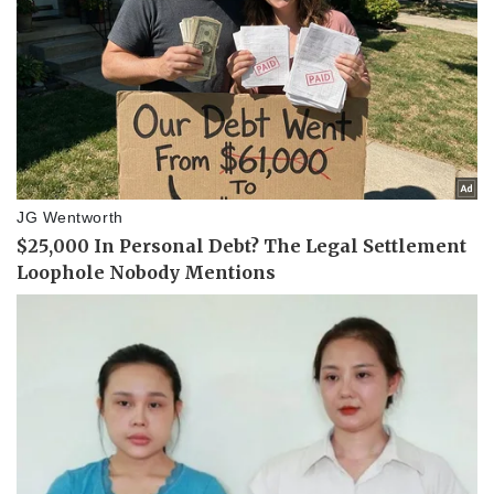
Pháp luật
Quân sự - Quốc phòng
Vụ án
Vũ khí
Tin nóng
Việt Nam
Tư vấn luật
Phân tích