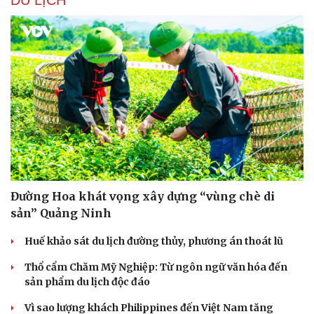
DU LỊCH
Đường Hoa khát vọng xây dựng “vùng chè di
Văn hóa
Giải trí
sản” Quảng Ninh
Sân khấu - Điện ảnh
Nghệ sĩ
Huế khảo sát du lịch đường thủy, phương án thoát lũ
Văn học
Thời trang
Âm nhạc
Sao Việt
Thổ cẩm Chăm Mỹ Nghiệp: Từ ngôn ngữ văn hóa đến
Di sản
sản phẩm du lịch độc đáo
Vì sao lượng khách Philippines đến Việt Nam tăng