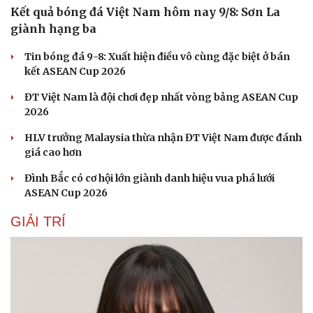
Nam khoa
Kết quả bóng đá Việt Nam hôm nay 9/8: Sơn La
Làm đẹp - giảm cân
giành hạng ba
Phòng mạch online
Ăn sạch sống khỏe
Tin bóng đá 9-8: Xuất hiện điều vô cùng đặc biệt ở bán
kết ASEAN Cup 2026
ĐT Việt Nam là đội chơi đẹp nhất vòng bảng ASEAN Cup
2026
HLV trưởng Malaysia thừa nhận ĐT Việt Nam được đánh
giá cao hơn
Đình Bắc có cơ hội lớn giành danh hiệu vua phá lưới
ASEAN Cup 2026
GIẢI TRÍ