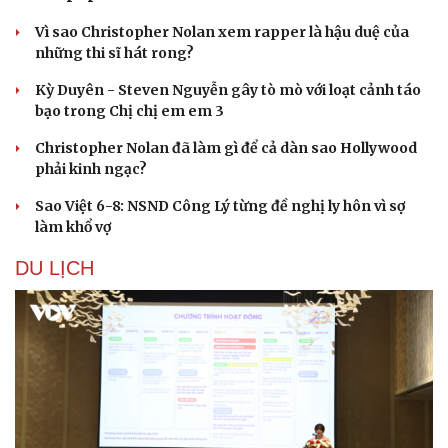
Vì sao Christopher Nolan xem rapper là hậu duệ của
những thi sĩ hát rong?
Kỳ Duyên - Steven Nguyễn gây tò mò với loạt cảnh táo
bạo trong Chị chị em em 3
Christopher Nolan đã làm gì để cả dàn sao Hollywood
phải kinh ngạc?
Sao Việt 6-8: NSND Công Lý từng đề nghị ly hôn vì sợ
làm khổ vợ
DU LỊCH
Văn hóa
Giải trí
Sân khấu - Điện ảnh
Nghệ sĩ
Văn học
Thời trang
Âm nhạc
Sao Việt
Di sản