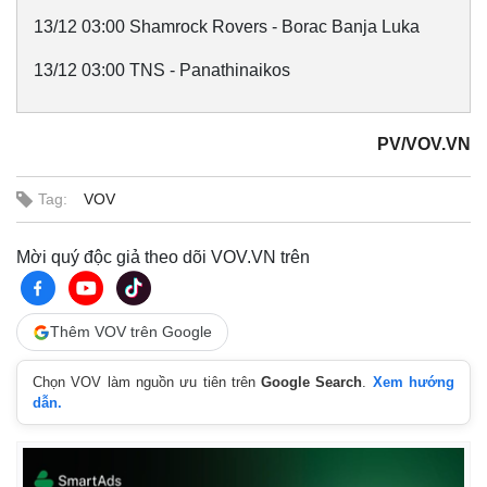
13/12 03:00 Shamrock Rovers - Borac Banja Luka
13/12 03:00 TNS - Panathinaikos
PV/VOV.VN
Tag:
VOV
Mời quý độc giả theo dõi VOV.VN trên
Thêm VOV trên Google
Kinh tế
Thị trường
Chọn VOV làm nguồn ưu tiên trên
Google Search
.
Xem hướng
dẫn.
Bất động sản
Giá vàng
Khởi nghiệp
Tiêu dùng
Tỷ giá
Chứng khoán