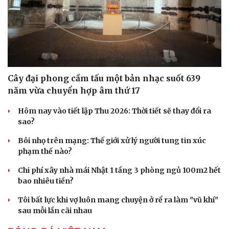
Cây đại phong cầm tấu một bản nhạc suốt 639
Sức khỏe
Đời sống
năm vừa chuyển hợp âm thứ 17
Dinh dưỡng - món ngon
Nhà đẹp
Cây thuốc
Blog
Hôm nay vào tiết lập Thu 2026: Thời tiết sẽ thay đổi ra
Sản phụ khoa
Tình yêu - Gia đình
sao?
Nhi khoa
Nam khoa
Bôi nhọ trên mạng: Thế giới xử lý người tung tin xúc
Làm đẹp - giảm cân
phạm thế nào?
Phòng mạch online
Ăn sạch sống khỏe
Chi phí xây nhà mái Nhật 1 tầng 3 phòng ngủ 100m2 hết
bao nhiêu tiền?
Tôi bất lực khi vợ luôn mang chuyện ở rể ra làm "vũ khí"
sau mỗi lần cãi nhau