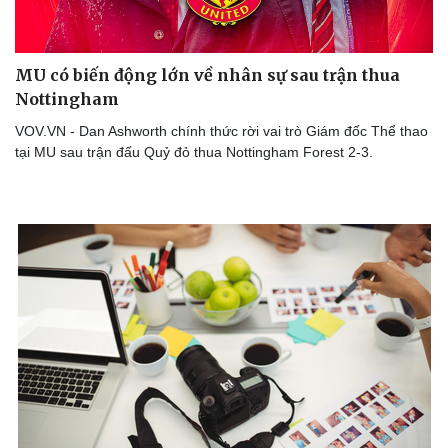
MU có biến động lớn về nhân sự sau trận thua
Doanh nghiệp
Công nghệ
Nottingham
Thông tin doanh nghiệp
Sành điệu
VOV.VN - Dan Ashworth chính thức rời vai trò Giám đốc Thể thao
Doanh nghiệp 24h
Tin Công nghệ
tại MU sau trận đấu Quỷ đỏ thua Nottingham Forest 2-3.
Doanh nhân
Trải nghiệm
Vì cộng đồng
Chuyển đổi số