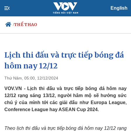
English
THỂ THAO
/
Lịch thi đấu và trực tiếp bóng đá
Chính trị
Xã hội
Đảng
Tin 24h
hôm nay 12/12
Tổ chức nhân sự
Dự báo thời tiết
Quốc hội
Giáo dục
Thứ Năm, 05:00, 12/12/2024
Nhận diện sự thật
Dấu ấn VOV
Việc làm
VOV.VN - Lịch thi đấu và trực tiếp bóng đá hôm nay
Biển đảo
12/12 rạng sáng 13/12, người hâm mộ sẽ hướng sức
chú ý của mình tới các giải đấu như Europa League,
Conference League hay ASEAN Cup 2024.
Theo lịch thi đấu và trực tiếp bóng đá hôm nay 12/12 rạng