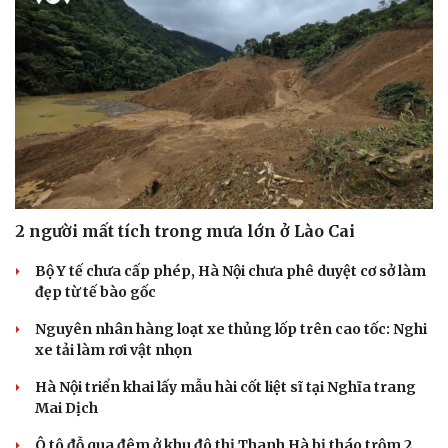
2 người mất tích trong mưa lớn ở Lào Cai
Bộ Y tế chưa cấp phép, Hà Nội chưa phê duyệt cơ sở làm
đẹp từ tế bào gốc
Nguyên nhân hàng loạt xe thủng lốp trên cao tốc: Nghi
xe tải làm rơi vật nhọn
Hà Nội triển khai lấy mẫu hài cốt liệt sĩ tại Nghĩa trang
Mai Dịch
Ô tô đỗ qua đêm ở khu đô thị Thanh Hà bị tháo trộm 2