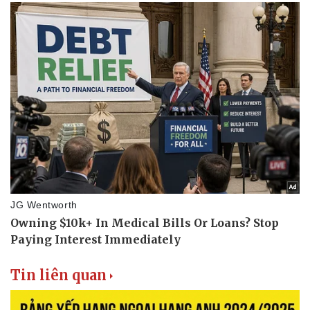
Thể thao
Ô tô - Xe máy
Bóng đá
Ô tô
Lịch thi đấu bóng đá
Xe máy
Thế giới thể thao
Tư vấn
eSports
Hậu trường
Tin liên quan