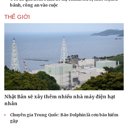
bánh, công an vào cuộc
THẾ GIỚI
Nhật Bản sẽ xây thêm nhiều nhà máy điện hạt
Du lịch
Podcast
nhân
Tư vấn
Câu chuyện thời sự
Săn Tour
Đọc truyện đêm khuya
Chuyên gia Trung Quốc: Bão Dolphin là cơn bão hiếm
check-in
Cửa sổ tình yêu
gặp
Kể chuyện cho bé