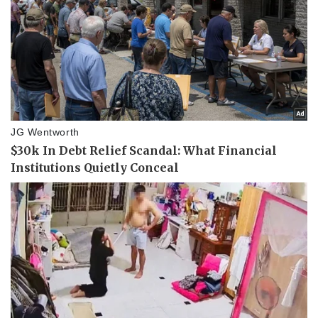
Vụ án
Vũ khí
Tin nóng
Việt Nam
Tư vấn luật
Phân tích