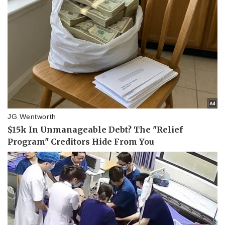
Doanh nghiệp
Công nghệ
Thông tin doanh nghiệp
Sành điệu
Doanh nghiệp 24h
Tin Công nghệ
Doanh nhân
Trải nghiệm
Vì cộng đồng
Chuyển đổi số