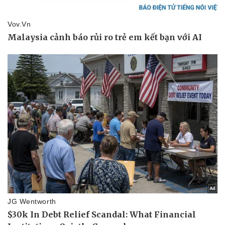
Pháp luật
Quân sự - Quốc phòng
Vụ án
Vũ khí
Tin nóng
Việt Nam
Tư vấn luật
Phân tích