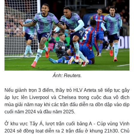
Ảnh: Reuters.
Nếu giành trọn 3 điểm, thầy trò HLV Arteta sẽ tiếp tục gây
Thế giới
Multimedia
áp lực lên Liverpool và Chelsea trong cuộc đua vô địch
Quan sát
Video
mùa giải năm nay khi các trận đấu diễn ra dồn dập vào dịp
Cuộc sống đó đây
Ảnh
cuối năm 2024 và đầu năm 2025.
Hồ sơ
E-Magazine
Infographic
Ở khu vực Tây Á, lượt trận cuối bảng A - Cúp vùng Vịnh
2024 sẽ đồng loạt diễn ra 2 trận đấu ở khung 21h30. Chủ