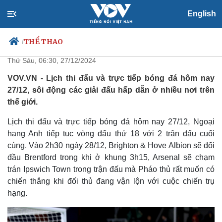
English
Lịch thi đấu và trực tiếp bóng đá
hôm nay 27/12
THỂ THAO
/
Thứ Sáu, 06:30, 27/12/2024
VOV.VN - Lịch thi đấu và trực tiếp bóng đá hôm nay
27/12, sôi động các giải đấu hấp dẫn ở nhiều nơi trên
Chính trị
Xã hội
thế giới.
Đảng
Tin 24h
Tổ chức nhân sự
Dự báo thời tiết
Lịch thi đấu và trực tiếp bóng đá hôm nay 27/12, Ngoại
Quốc hội
Giáo dục
hạng Anh tiếp tục vòng đấu thứ 18 với 2 trận đấu cuối
Nhận diện sự thật
Dấu ấn VOV
cùng. Vào 2h30 ngày 28/12, Brighton & Hove Albion sẽ đối
Việc làm
đầu Brentford trong khi ở khung 3h15, Arsenal sẽ chạm
Biển đảo
trán Ipswich Town trong trận đấu mà Pháo thủ rất muốn có
chiến thắng khi đối thủ đang vận lộn với cuộc chiến trụ
hạng.