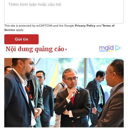
Tỷ giá
Chứng khoán
Giá cà phê
This site is protected by reCAPTCHA and the Google
Privacy Policy
and
Terms of
Service
apply.
Gửi tin