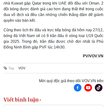
nhà Kuwait gặp Qatar trong khi UAE đối đầu với Oman. 2
đội bóng được đánh giá cao hơn đang thất thế trong cuộc
đua vô địch và đều cần những chiến thắng đậm để giành
quyền vào bán kết.
Cũng theo lịch thi đấu và trực tiếp bóng đá hôm nay 27/12,
bóng đá Việt Nam sẽ có 9 trận đấu ở vòng loại U19 Quốc
gia 2025. Trong đó, trận đấu được chờ đợi nhất là Phù
Đổng Ninh Bình gặp PVF lúc 14h30.
PV/VOV.VN
Tag:
VOV
Mời quý độc giả theo dõi VOV.VN trên
Kinh tế
Thị trường
Viết bình luận
Bất động sản
Giá vàng
Khởi nghiệp
Tiêu dùng