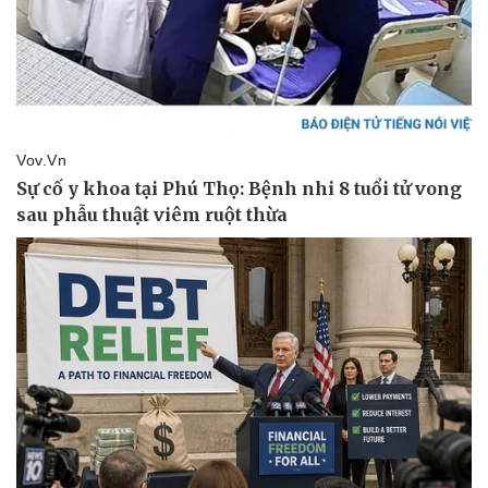
Sức khỏe
Đời sống
Dinh dưỡng - món ngon
Nhà đẹp
Cây thuốc
Blog
Sản phụ khoa
Tình yêu - Gia đình
Nhi khoa
Nam khoa
Làm đẹp - giảm cân