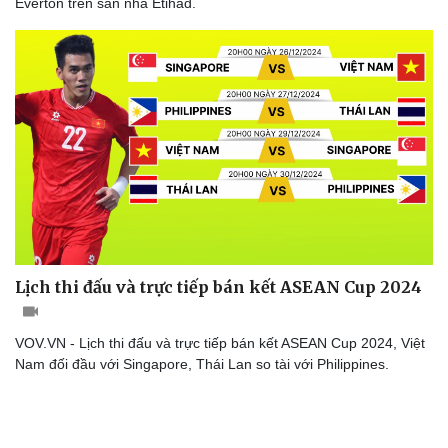
Everton trên sân nhà Etihad.
Du lịch
Podcast
Tư vấn
Câu chuyện thời sự
Săn Tour
Đọc truyện đêm khuya
check-in
Cửa sổ tình yêu
Kể chuyện cho bé
Hạt giống tâm hồn
Lịch thi đấu và trực tiếp bán kết ASEAN Cup 2024
VOV.VN - Lịch thi đấu và trực tiếp bán kết ASEAN Cup 2024, Việt
Nam đối đầu với Singapore, Thái Lan so tài với Philippines.