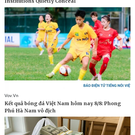
Thể thao
Ô tô - Xe máy
Bóng đá
Ô tô
Lịch thi đấu bóng đá
Xe máy
Thế giới thể thao
Tư vấn
eSports
Hậu trường