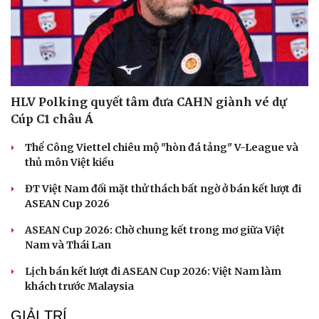
HLV Polking quyết tâm đưa CAHN giành vé dự
Cúp C1 châu Á
Thể Công Viettel chiêu mộ "hòn đá tảng" V-League và
thủ môn Việt kiều
ĐT Việt Nam đối mặt thử thách bất ngờ ở bán kết lượt đi
ASEAN Cup 2026
ASEAN Cup 2026: Chờ chung kết trong mơ giữa Việt
Sức khỏe
Đời sống
Nam và Thái Lan
Dinh dưỡng - món ngon
Nhà đẹp
Lịch bán kết lượt đi ASEAN Cup 2026: Việt Nam làm
Cây thuốc
Blog
khách trước Malaysia
Sản phụ khoa
Tình yêu - Gia đình
Nhi khoa
GIẢI TRÍ
Nam khoa