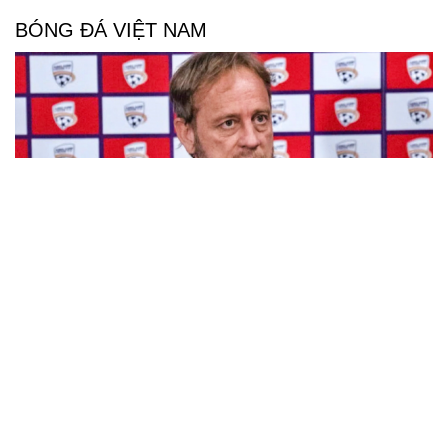
BÓNG ĐÁ VIỆT NAM
HLV Polking quyết tâm đưa CAHN giành vé dự
Cúp C1 châu Á
Thể Công Viettel chiêu mộ "hòn đá tảng" V-League và
thủ môn Việt kiều
ĐT Việt Nam đối mặt thử thách bất ngờ ở bán kết lượt đi