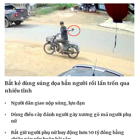
Bắt kẻ dùng súng dọa bắn người rồi lẩn trốn qua
nhiều tỉnh
Du lịch
Podcast
Tư vấn
Câu chuyện thời sự
Người dân giao nộp súng, lựu đạn
Săn Tour
Đọc truyện đêm khuya
Dùng điếu cày đánh người gãy xương gò má người phụ
check-in
Cửa sổ tình yêu
nữ
Kể chuyện cho bé
Hạt giống tâm hồn
Bắt giữ người phụ nữ huy động hơn 50 tỷ đồng bằng