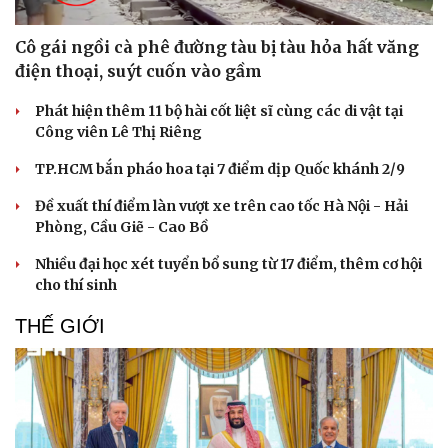
Di sản
Cô gái ngồi cà phê đường tàu bị tàu hỏa hất văng
điện thoại, suýt cuốn vào gầm
Phát hiện thêm 11 bộ hài cốt liệt sĩ cùng các di vật tại
Công viên Lê Thị Riêng
TP.HCM bắn pháo hoa tại 7 điểm dịp Quốc khánh 2/9
Đề xuất thí điểm làn vượt xe trên cao tốc Hà Nội - Hải
Phòng, Cầu Giẽ - Cao Bồ
Nhiều đại học xét tuyển bổ sung từ 17 điểm, thêm cơ hội
cho thí sinh
THẾ GIỚI