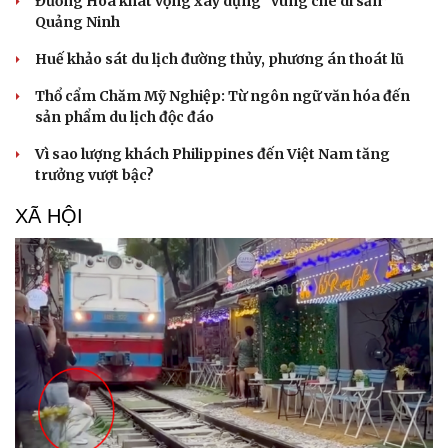
Đường Hoa khát vọng xây dựng “vùng chè di sản”
Quảng Ninh
Huế khảo sát du lịch đường thủy, phương án thoát lũ
Thổ cẩm Chăm Mỹ Nghiệp: Từ ngôn ngữ văn hóa đến
sản phẩm du lịch độc đáo
Vì sao lượng khách Philippines đến Việt Nam tăng
trưởng vượt bậc?
XÃ HỘI
Văn hóa
Giải trí
Sân khấu - Điện ảnh
Nghệ sĩ
Văn học
Thời trang
Âm nhạc
Sao Việt