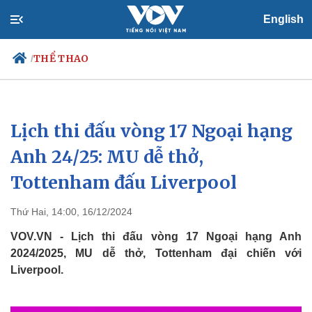
English
THỂ THAO
/
Lịch thi đấu vòng 17 Ngoại hạng
Chính trị
Xã hội
Đảng
Tin 24h
Anh 24/25: MU dễ thở,
Tổ chức nhân sự
Dự báo thời tiết
Tottenham đấu Liverpool
Quốc hội
Giáo dục
Nhận diện sự thật
Dấu ấn VOV
Việc làm
Thứ Hai, 14:00, 16/12/2024
Biển đảo
VOV.VN - Lịch thi đấu vòng 17 Ngoại hạng Anh
2024/2025, MU dễ thở, Tottenham đại chiến với
Liverpool.