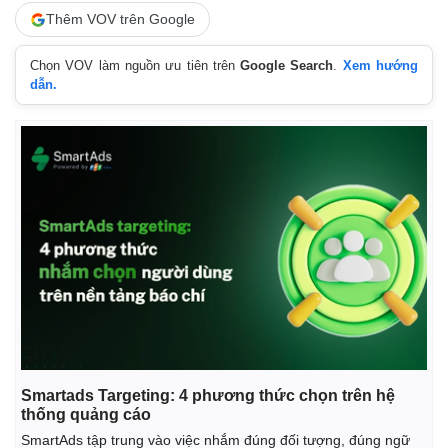
Thêm VOV trên Google
Chọn VOV làm nguồn ưu tiên trên
Google Search
.
Xem hướng
dẫn.
Thế giới
Multimedia
Quan sát
Video
Cuộc sống đó đây
Ảnh
Hồ sơ
E-Magazine
Infographic
Smartads Targeting: 4 phương thức chọn trên hệ
thống quảng cáo
SmartAds tập trung vào việc nhắm đúng đối tượng, đúng ngữ