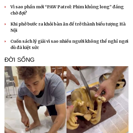
Doanh nhân
Trải nghiệm
Vì sao phần mới “PAW Patrol: Phim khủng long” đáng
Vì cộng đồng
Chuyển đổi số
chờ đợi?
Khi phở bước ra khỏi bàn ăn để trở thành biểu tượng Hà
Nội
Cuốn sách lý giải vì sao nhiều người không thể nghỉ ngơi
dù đã kiệt sức
ĐỜI SỐNG