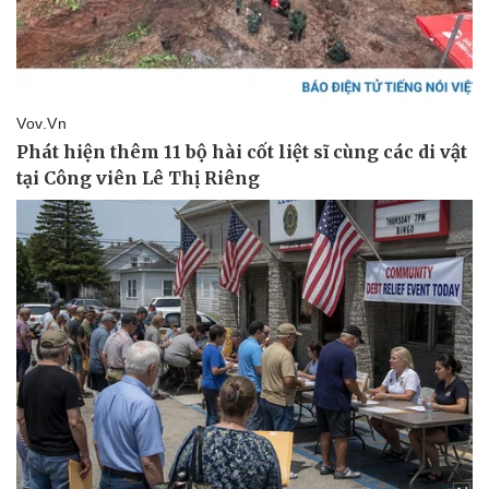
Pháp luật
Quân sự - Quốc phòng
Vụ án
Vũ khí
Tin nóng
Việt Nam
Tư vấn luật
Phân tích