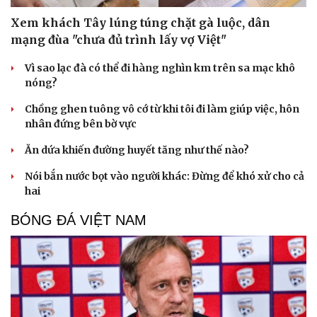
Xem khách Tây lúng túng chặt gà luộc, dân
mạng đùa "chưa đủ trình lấy vợ Việt"
Vì sao lạc đà có thể đi hàng nghìn km trên sa mạc khô
nóng?
Chồng ghen tuông vô cớ từ khi tôi đi làm giúp việc, hôn
nhân đứng bên bờ vực
Ăn dứa khiến đường huyết tăng như thế nào?
Nói bắn nước bọt vào người khác: Đừng để khó xử cho cả
hai
BÓNG ĐÁ VIỆT NAM