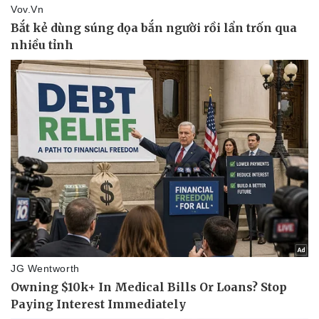
Kinh tế
Thị trường
Bất động sản
Giá vàng
Khởi nghiệp
Tiêu dùng
Tỷ giá
Chứng khoán
Giá cà phê