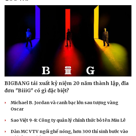
Làm đẹp - giảm cân
Phòng mạch online
Ăn sạch sống khỏe
BIGBANG tái xuất kỷ niệm 20 năm thành lập, đĩa
đơn "BiiiG" có gì đặc biệt?
Michael B. Jordan và canh bạc lớn sau tượng vàng
Oscar
Sao Việt 9-8: Công ty quản lý chính thức bỏ tên Miu Lê
Dàn MC VTV ngồi ghế nóng, hơn 300 thí sinh bước vào