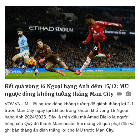
Bóng đá
Ô tô
Lịch thi đấu bóng đá
Xe máy
Thế giới thể thao
Tư vấn
eSports
Hậu trường
Kết quả vòng 16 Ngoại hạng Anh đêm 15/12: MU
ngược dòng không tưởng thắng Man City
VOV.VN - MU lội ngược dòng không tưởng để giành thắng lợi 2-1
trước Man City ngay tại Etihad trong khuôn khổ vòng 16 Ngoại
hạng Anh 2024/2025. Đây là trận đấu mà Amad Diallo là người
hùng của Quỷ đỏ thành Manchester khi mang về quả phạt đền và
ghi bàn thắng ấn định thắng lợi cho MU trước Man City.