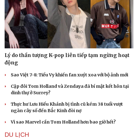
Lý do thần tượng K-pop liên tiếp tạm ngừng hoạt
động
Sao Việt 7-8: Tiểu Vy khiến fan xuýt xoa với bộ ảnh mới
Cặp đôi Tom Holland và Zendaya đã bí mật kết hôn tại
dinh thự ở Surrey?
Thực hư Lưu Hiểu Khánh bị tình cũ kém 38 tuổi vượt
ngàn cây số đến Bắc Kinh đòi nợ
Vì sao Marvel cần Tom Holland hơn bao giờ hết?
DU LỊCH