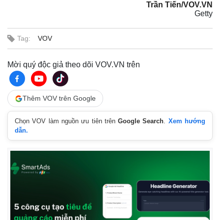
Trần Tiến/VOV.VN
Getty
Tag:
VOV
Mời quý độc giả theo dõi VOV.VN trên
Thêm VOV trên Google
Chọn VOV làm nguồn ưu tiên trên
Google Search
.
Xem hướng
dẫn.
Kinh tế
Thị trường
Bất động sản
Giá vàng
Khởi nghiệp
Tiêu dùng
Tỷ giá
Chứng khoán