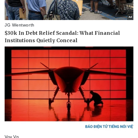
Vụ án
Vũ khí
Tin nóng
Việt Nam
Tư vấn luật
Phân tích