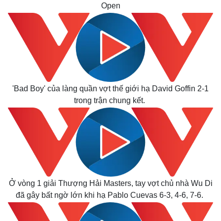
Open
'Bad Boy' của làng quần vợt thế giới hạ David Goffin 2-1
trong trận chung kết.
Thế giới
Multimedia
Quan sát
Video
Cuộc sống đó đây
Ảnh
Hồ sơ
E-Magazine
Ở vòng 1 giải Thượng Hải Masters, tay vợt chủ nhà Wu Di
Infographic
đã gây bất ngờ lớn khi hạ Pablo Cuevas 6-3, 4-6, 7-6.