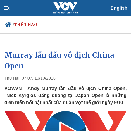
English
THỂ THAO
/
Murray lần đầu vô địch China
Chính trị
Xã hội
Đảng
Tin 24h
Open
Tổ chức nhân sự
Dự báo thời tiết
Quốc hội
Giáo dục
Thứ Hai, 07:07, 10/10/2016
Nhận diện sự thật
Dấu ấn VOV
Việc làm
VOV.VN - Andy Murray lần đầu vô địch China Open,
Biển đảo
Nick Kyrgios đăng quang tại Japan Open là những
diễn biến nổi bật nhất của quần vợt thế giới ngày 9/10.