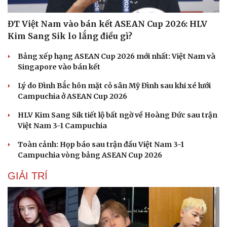
ĐT Việt Nam vào bán kết ASEAN Cup 2026: HLV
Kim Sang Sik lo lắng điều gì?
Bảng xếp hạng ASEAN Cup 2026 mới nhất: Việt Nam và
Singapore vào bán kết
Sức khỏe
Đời sống
Lý do Đình Bắc hôn mặt cỏ sân Mỹ Đình sau khi xé lưới
Dinh dưỡng - món ngon
Nhà đẹp
Campuchia ở ASEAN Cup 2026
Cây thuốc
Blog
Sản phụ khoa
Tình yêu - Gia đình
HLV Kim Sang Sik tiết lộ bất ngờ về Hoàng Đức sau trận
Nhi khoa
Việt Nam 3-1 Campuchia
Nam khoa
Làm đẹp - giảm cân
Toàn cảnh: Họp báo sau trận đấu Việt Nam 3-1
Phòng mạch online
Campuchia vòng bảng ASEAN Cup 2026
Ăn sạch sống khỏe
GIẢI TRÍ