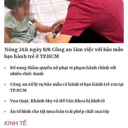
Nóng 24h ngày 8/8: Công an làm việc với bảo mẫu
bạo hành trẻ ở TP.HCM
Bổ sung thẩm quyền xử phạt vi phạm hành chính với
nhiều chức danh
Công an xử lý vụ bảo mẫu có hành vi bạo hành trẻ em tại
TP.HCM
Vua Quạt, Khánh Sky và Hồ Văn Khoa bị khởi tố
Du lịch
Podcast
Tư vấn
Câu chuyện thời sự
Án tử hình cho tội mua bán trái phép chất ma túy
Săn Tour
Đọc truyện đêm khuya
check-in
Cửa sổ tình yêu
KINH TẾ
Kể chuyện cho bé