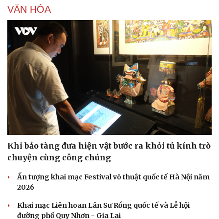
VĂN HÓA
Doanh nghiệp
Công nghệ
Thông tin doanh nghiệp
Sành điệu
Doanh nghiệp 24h
Tin Công nghệ
Doanh nhân
Trải nghiệm
Vì cộng đồng
Chuyển đổi số
Khi bảo tàng đưa hiện vật bước ra khỏi tủ kính trò
chuyện cùng công chúng
Ấn tượng khai mạc Festival võ thuật quốc tế Hà Nội năm
2026
Khai mạc Liên hoan Lân Sư Rồng quốc tế và Lễ hội
đường phố Quy Nhơn - Gia Lai