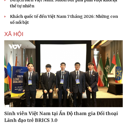
Du lịch biển Việt Nam: Muốn bứt phá phải vượt khỏi lợi
thế tự nhiên
Khách quốc tế đến Việt Nam 7 tháng 2026: Những con
số nổi bật
XÃ HỘI
Văn hóa
Giải trí
Sân khấu - Điện ảnh
Nghệ sĩ
Văn học
Thời trang
Âm nhạc
Sao Việt
Di sản
Sinh viên Việt Nam tại Ấn Độ tham gia Đối thoại
Lãnh đạo trẻ BRICS 3.0