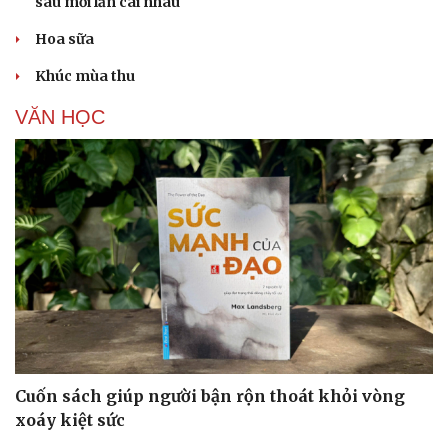
sau mỗi lần cãi nhau
Hoa sữa
Khúc mùa thu
VĂN HỌC
Cuốn sách giúp người bận rộn thoát khỏi vòng
xoáy kiệt sức
Cải chính