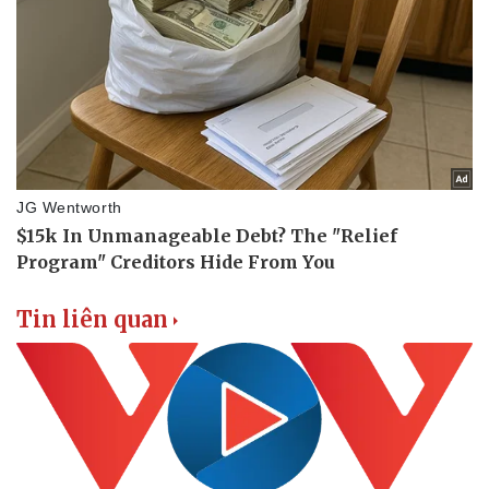
Thể thao
Ô tô - Xe máy
Bóng đá
Ô tô
Lịch thi đấu bóng đá
Xe máy
Thế giới thể thao
Tư vấn
eSports
Hậu trường
Tin liên quan