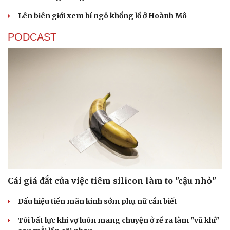
Lên biên giới xem bí ngô khổng lồ ở Hoành Mô
PODCAST
Cái giá đắt của việc tiêm silicon làm to "cậu nhỏ"
Dấu hiệu tiền mãn kinh sớm phụ nữ cần biết
Tôi bất lực khi vợ luôn mang chuyện ở rể ra làm "vũ khí"