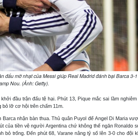
rận đấu mờ nhạt của Messi giúp Real Madrid đánh bại Barca 3-1
Camp Nou. (Ảnh: Getty).
 khởi đầu trận đấu tệ hại. Phút 13, Pique mắc sai lầm nghiêm
 bỏ lỡ cơ hội trên chấm 11m.
ến Barca nhận bàn thua. Thủ quân Puyol để Angel Di Maria vượ
út của tiền vệ người Argentina chứ không thể ngăn Ronaldo sú
nh bỏ trống. Đến phút 68, Varane nâng tỷ số lên 3-0 cho đội k