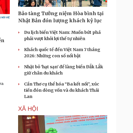
Bảo tàng Tưởng niệm Hòa bình tại
Nhật Bản đón lượng khách kỷ lục
Du lịch biển Việt Nam: Muốn bứt phá
phải vượt khỏi lợi thế tự nhiên
Khách quốc tế đến Việt Nam 7 tháng
2026: Những con số nổi bật
Nhặt bỏ 'hạt sạn' để làng biển Đắk Lắk
giữ chân du khách
ra
Cần Thơ cụ thể hóa “Ba kết nối”, xúc
tiến đón dòng vốn và du khách Thái
Lan
XÃ HỘI