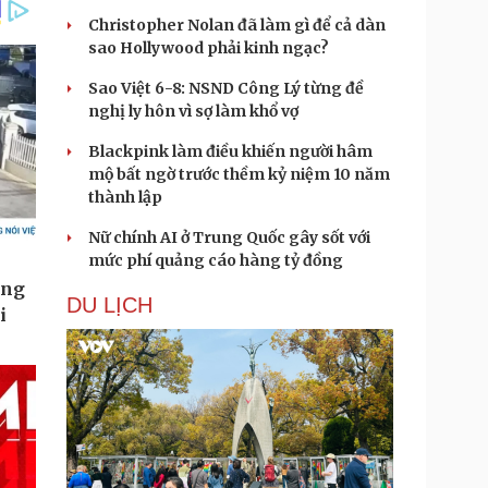
Christopher Nolan đã làm gì để cả dàn
sao Hollywood phải kinh ngạc?
Sao Việt 6-8: NSND Công Lý từng đề
nghị ly hôn vì sợ làm khổ vợ
Blackpink làm điều khiến người hâm
mộ bất ngờ trước thềm kỷ niệm 10 năm
thành lập
Nữ chính AI ở Trung Quốc gây sốt với
mức phí quảng cáo hàng tỷ đồng
DU LỊCH