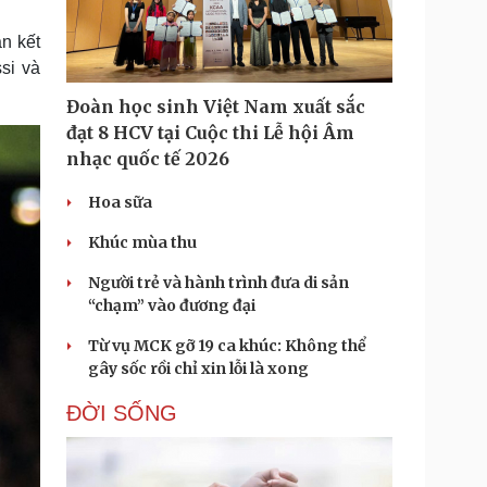
Doanh nghiệp 24h
Tin Công nghệ
Doanh nhân
Trải nghiệm
n kết
ì cộng đồng
Chuyển đổi số
si và
Đoàn học sinh Việt Nam xuất sắc
u lịch
Podcast
đạt 8 HCV tại Cuộc thi Lễ hội Âm
Tư vấn
Câu chuyện thời sự
nhạc quốc tế 2026
Săn Tour
Đọc truyện đêm khuya
heck-in
Cửa sổ tình yêu
Hoa sữa
Kể chuyện cho bé
Hạt giống tâm hồn
Khúc mùa thu
Người trẻ và hành trình đưa di sản
“chạm” vào đương đại
Từ vụ MCK gỡ 19 ca khúc: Không thể
gây sốc rồi chỉ xin lỗi là xong
ĐỜI SỐNG