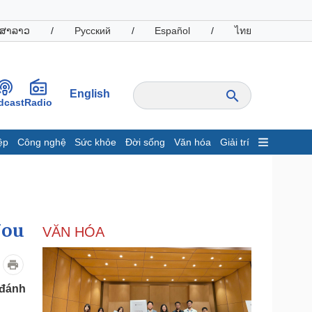
ສາລາວ
/
Русский
/
Español
/
ไทย
English
dcast
Radio
ệp
Công nghệ
Sức khỏe
Đời sống
Văn hóa
Giải trí
inh tế
Thị trường
ất động sản
Giá vàng
hởi nghiệp
Tiêu dùng
Tỷ giá
Nou
VĂN HÓA
Chứng khoán
Giá cà phê
oanh nghiệp
Công nghệ
 đánh
hông tin doanh nghiệp
Sành điệu