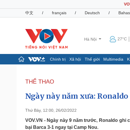
VO
中文
/
français
/
Deutsch
/
Bahas
27°C
Hà Nội
Chính trị
Xã hội
Thế giới
Multimedia
K
Chính trị
Xã hội
Đảng
Tin 24h
THỂ THAO
Tổ chức nhân sự
Dự báo thời tiết
Quốc hội
Giáo dục
Ngày này năm xưa: Ronaldo 
Nhận diện sự thật
Dấu ấn VOV
Việc làm
Biển đảo
Thứ Bảy, 12:00, 26/02/2022
Pháp luật
Quân sự - Quốc phòng
VOV.VN - Ngày này 9 năm trước, Ronaldo ghi c
bại Barca 3-1 ngay tại Camp Nou.
Vụ án
Vũ khí