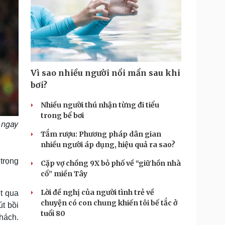
Vì sao nhiều người nổi mẩn sau khi
bơi?
Nhiều người thú nhận từng đi tiểu
trong bể bơi
 ngay
Tắm rượu: Phương pháp dân gian
nhiều người áp dụng, hiệu quả ra sao?
 trọng
Cặp vợ chồng 9X bỏ phố về “giữ hồn nhà
cổ” miền Tây
Lời đề nghị của người tình trẻ về
t qua
chuyện có con chung khiến tôi bế tắc ở
t bồi
tuổi 80
hách.