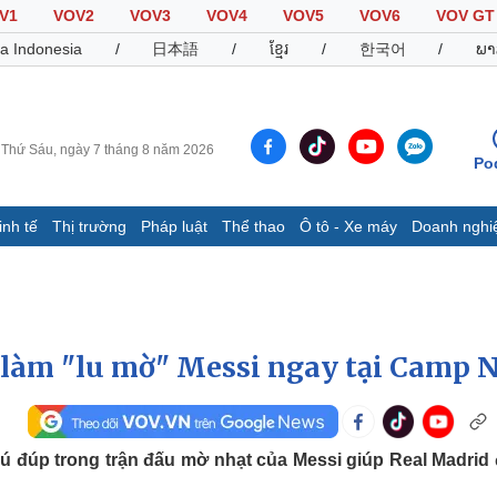
V1
VOV2
VOV3
VOV4
VOV5
VOV6
VOV GT
a Indonesia
/
日本語
/
ខ្មែរ
/
한국어
/
ພາ
Thứ Sáu, ngày 7 tháng 8 năm 2026
Po
inh tế
Thị trường
Pháp luật
Thể thao
Ô tô - Xe máy
Doanh nghi
Thế giới
Multimedia
K
Quan sát
Video
B
Cuộc sống đó đây
Ảnh
K
Hồ sơ
E-Magazine
làm "lu mờ" Messi ngay tại Camp 
Infographic
Thể thao
Ô tô - Xe máy
D
ú đúp trong trận đấu mờ nhạt của Messi giúp Real Madrid
Bóng đá
Ô tô
T