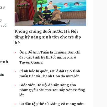
U23
23
 cuối
Phòng chống đuối nước: Hà Nội
tăng kỹ năng sinh tồn cho trẻ dịp
hè
Ông Đỗ Anh Tuấn là Trưởng Ban chỉ
đạo cấp tỉnh kỳ thi tốt nghiệp lại ở
kinh
Tuyên Quang
Cảnh báo lũ quét, sạt lở đất tại 5 tỉnh
đấu
miền Bắc và Thanh Hóa do mưa lớn
Giáo viên Hà Nội đã sẵn sàng cho
những yêu cầu mới sau sắp xếp trường
lớp
Cư dân tập thể cũ Giảng Võ mong sớm