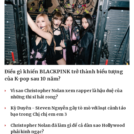
Nhi khoa
Nam khoa
Làm đẹp - giảm cân
Phòng mạch online
Ăn sạch sống khỏe
Điều gì khiến BLACKPINK trở thành biểu tượng
của K-pop sau 10 năm?
Vì sao Christopher Nolan xem rapper là hậu duệ của
những thi sĩ hát rong?
Kỳ Duyên - Steven Nguyễn gây tò mò với loạt cảnh táo
bạo trong Chị chị em em 3
Christopher Nolan đã làm gì để cả dàn sao Hollywood
phải kinh ngạc?