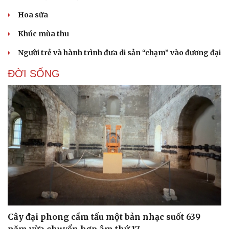
Hoa sữa
Khúc mùa thu
Người trẻ và hành trình đưa di sản “chạm” vào đương đại
ĐỜI SỐNG
Cây đại phong cầm tấu một bản nhạc suốt 639
năm vừa chuyển hợp âm thứ 17