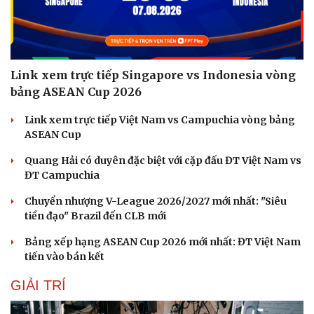
Link xem trực tiếp Singapore vs Indonesia vòng
bảng ASEAN Cup 2026
Link xem trực tiếp Việt Nam vs Campuchia vòng bảng
ASEAN Cup
Quang Hải có duyên đặc biệt với cặp đấu ĐT Việt Nam vs
ĐT Campuchia
Chuyển nhượng V-League 2026/2027 mới nhất: "Siêu
tiền đạo" Brazil đến CLB mới
Bảng xếp hạng ASEAN Cup 2026 mới nhất: ĐT Việt Nam
tiến vào bán kết
Sức khỏe
Đời sống
Dinh dưỡng - món ngon
Nhà đẹp
GIẢI TRÍ
Cây thuốc
Blog
Sản phụ khoa
Tình yêu - Gia đình