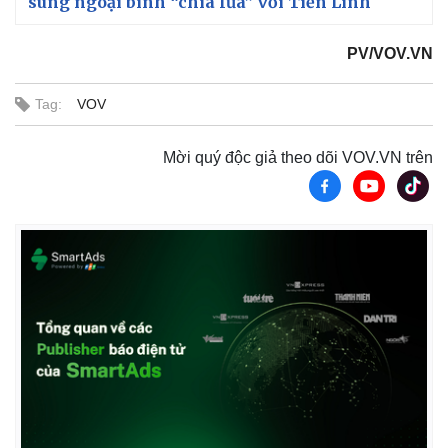
sung ngoại binh “chia lửa” với Tiến Linh
PV/VOV.VN
Tag:
VOV
Mời quý độc giả theo dõi VOV.VN trên