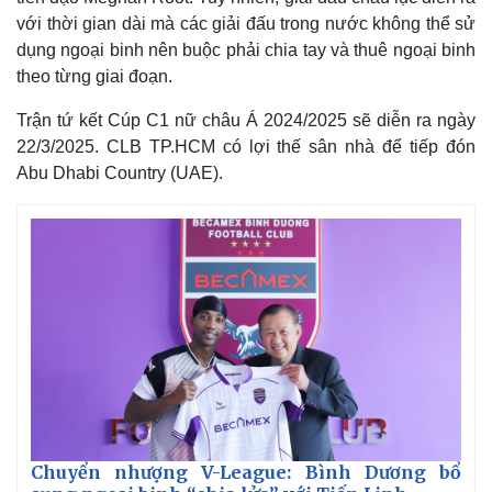
với thời gian dài mà các giải đấu trong nước không thể sử
dụng ngoại binh nên buộc phải chia tay và thuê ngoại binh
theo từng giai đoạn.
Trận tứ kết Cúp C1 nữ châu Á 2024/2025 sẽ diễn ra ngày
22/3/2025. CLB TP.HCM có lợi thế sân nhà để tiếp đón
Abu Dhabi Country (UAE).
Thế giới
Multimedia
Quan sát
Video
Cuộc sống đó đây
Ảnh
Hồ sơ
E-Magazine
Infographic
Chuyển nhượng V-League: Bình Dương bổ