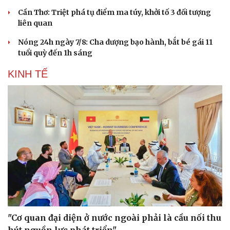
Cần Thơ: Triệt phá tụ điểm ma túy, khởi tố 3 đối tượng
liên quan
Du lịch
Podcast
Tư vấn
Câu chuyện thời sự
Nóng 24h ngày 7/8: Cha dượng bạo hành, bắt bé gái 11
Săn Tour
Đọc truyện đêm khuya
tuổi quỳ đến 1h sáng
check-in
Cửa sổ tình yêu
Kể chuyện cho bé
KINH TẾ
Hạt giống tâm hồn
"Cơ quan đại diện ở nước ngoài phải là cầu nối thu
hút nguồn lực phát triển"