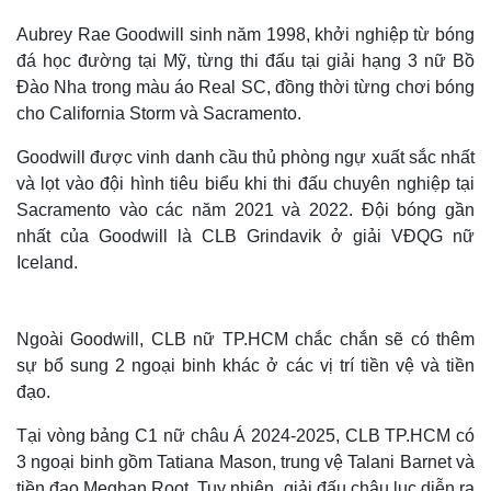
Aubrey Rae Goodwill sinh năm 1998, khởi nghiệp từ bóng
đá học đường tại Mỹ, từng thi đấu tại giải hạng 3 nữ Bồ
Đào Nha trong màu áo Real SC, đồng thời từng chơi bóng
cho California Storm và Sacramento.
Goodwill được vinh danh cầu thủ phòng ngự xuất sắc nhất
và lọt vào đội hình tiêu biểu khi thi đấu chuyên nghiệp tại
Sacramento vào các năm 2021 và 2022. Đội bóng gần
nhất của Goodwill là CLB Grindavik ở giải VĐQG nữ
Iceland.
Ngoài Goodwill, CLB nữ TP.HCM chắc chắn sẽ có thêm
sự bổ sung 2 ngoại binh khác ở các vị trí tiền vệ và tiền
đạo.
Tại vòng bảng C1 nữ châu Á 2024-2025, CLB TP.HCM có
3 ngoại binh gồm Tatiana Mason, trung vệ Talani Barnet và
tiền đạo Meghan Root. Tuy nhiên, giải đấu châu lục diễn ra