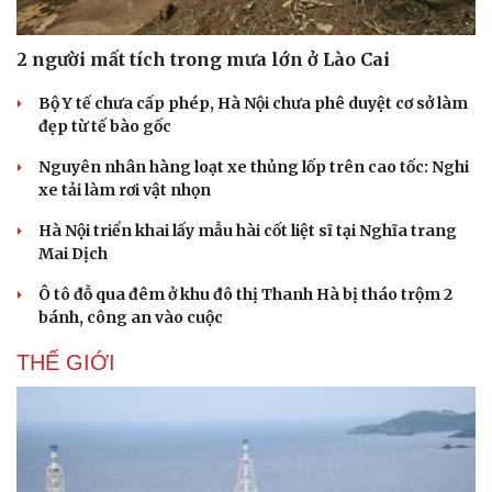
Văn hóa
Giải trí
2 người mất tích trong mưa lớn ở Lào Cai
Sân khấu - Điện ảnh
Nghệ sĩ
Văn học
Thời trang
Bộ Y tế chưa cấp phép, Hà Nội chưa phê duyệt cơ sở làm
Âm nhạc
Sao Việt
đẹp từ tế bào gốc
Di sản
Nguyên nhân hàng loạt xe thủng lốp trên cao tốc: Nghi
xe tải làm rơi vật nhọn
Hà Nội triển khai lấy mẫu hài cốt liệt sĩ tại Nghĩa trang
Mai Dịch
Ô tô đỗ qua đêm ở khu đô thị Thanh Hà bị tháo trộm 2
bánh, công an vào cuộc
THẾ GIỚI