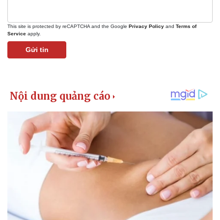
This site is protected by reCAPTCHA and the Google
Privacy Policy
and
Terms of
Service
apply.
Gửi tin
Kinh tế
Thị trường
Bất động sản
Giá vàng
Khởi nghiệp
Tiêu dùng
Tỷ giá
Chứng khoán
Giá cà phê