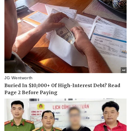
Pháp luật
Quân sự - Quốc phòng
Vụ án
Vũ khí
Tin nóng
Việt Nam
Tư vấn luật
Phân tích