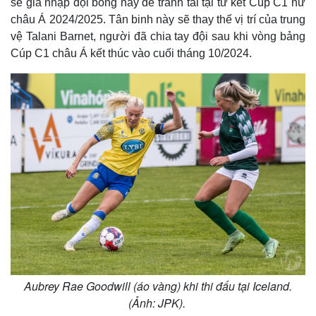
sẽ gia nhập đội bóng này để tranh tài tại tứ kết Cúp C1 nữ
châu Á 2024/2025. Tân binh này sẽ thay thế vị trí của trung
vệ Talani Barnet, người đã chia tay đội sau khi vòng bảng
Cúp C1 châu Á kết thúc vào cuối tháng 10/2024.
Aubrey Rae Goodwill (áo vàng) khi thi đấu tại Iceland.
(Ảnh: JPK).