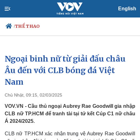
English
THỂ THAO
/
Ngoại binh nữ từ giải đấu châu
Chính trị
Xã hội
Đảng
Tin 24h
Âu đến với CLB bóng đá Việt
Tổ chức nhân sự
Dự báo thời tiết
Nam
Quốc hội
Giáo dục
Nhận diện sự thật
Dấu ấn VOV
Việc làm
Chủ Nhật, 09:15, 02/03/2025
Biển đảo
VOV.VN - Cầu thủ ngoại Aubrey Rae Goodwill gia nhập
CLB nữ TP.HCM để tranh tài tại tứ kết Cúp C1 nữ châu
Á 2024/2025.
CLB nữ TP.HCM xác nhận trung vệ Aubrey Rae Goodwill