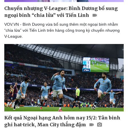
Chuyển nhượng V-League: Bình Dương bổ sung
ngoại binh “chia lửa” với Tiến Linh
VOV.VN - Bình Dương vừa bổ sung thêm một ngoại binh nhằm
“chia lửa” với Tiến Linh trên hàng công trong kỳ chuyển nhượng
V-League.
Thể thao
Ô tô - Xe máy
Bóng đá
Ô tô
Lịch thi đấu bóng đá
Xe máy
Thế giới thể thao
Tư vấn
eSports
Kết quả Ngoại hạng Anh hôm nay 15/2: Tân binh
Hậu trường
ghi hat-trick, Man City thắng đậm