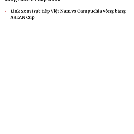
Link xem trực tiếp Việt Nam vs Campuchia vòng bảng
ASEAN Cup
Quang Hải có duyên đặc biệt với cặp đấu ĐT Việt Nam vs
ĐT Campuchia
Chuyển nhượng V-League 2026/2027 mới nhất: "Siêu
tiền đạo" Brazil đến CLB mới
Bảng xếp hạng ASEAN Cup 2026 mới nhất: ĐT Việt Nam
tiến vào bán kết
BÓNG ĐÁ QUỐC TẾ