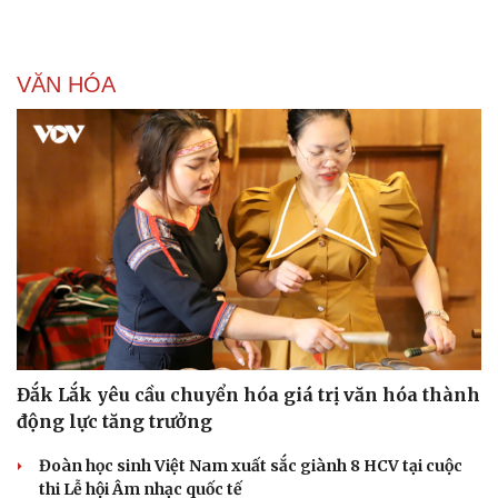
VĂN HÓA
Đắk Lắk yêu cầu chuyển hóa giá trị văn hóa thành
Doanh nghiệp
Công nghệ
động lực tăng trưởng
Thông tin doanh nghiệp
Sành điệu
Doanh nghiệp 24h
Tin Công nghệ
Đoàn học sinh Việt Nam xuất sắc giành 8 HCV tại cuộc
Doanh nhân
Trải nghiệm
thi Lễ hội Âm nhạc quốc tế
Vì cộng đồng
Chuyển đổi số