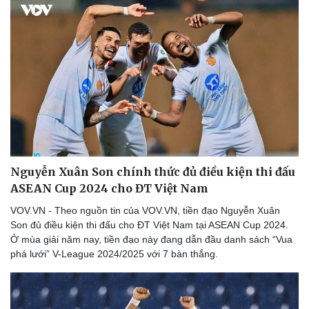
Thể thao
Ô tô - Xe máy
Nguyễn Xuân Son chính thức đủ điều kiện thi đấu
Bóng đá
Ô tô
ASEAN Cup 2024 cho ĐT Việt Nam
Lịch thi đấu bóng đá
Xe máy
Thế giới thể thao
Tư vấn
VOV.VN - Theo nguồn tin của VOV.VN, tiền đạo Nguyễn Xuân
eSports
Son đủ điều kiện thi đấu cho ĐT Việt Nam tại ASEAN Cup 2024.
Hậu trường
Ở mùa giải năm nay, tiền đạo này đang dẫn đầu danh sách “Vua
phá lưới” V-League 2024/2025 với 7 bàn thắng.