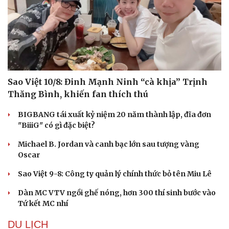
Sao Việt 10/8: Đinh Mạnh Ninh “cà khịa” Trịnh
Thăng Bình, khiến fan thích thú
BIGBANG tái xuất kỷ niệm 20 năm thành lập, đĩa đơn
"BiiiG" có gì đặc biệt?
Michael B. Jordan và canh bạc lớn sau tượng vàng
Oscar
Sao Việt 9-8: Công ty quản lý chính thức bỏ tên Miu Lê
Dàn MC VTV ngồi ghế nóng, hơn 300 thí sinh bước vào
Tứ kết MC nhí
DU LỊCH