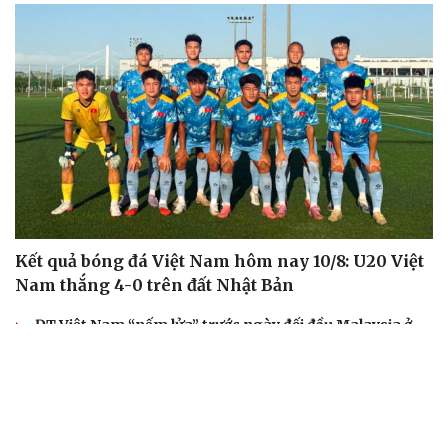
Kết quả bóng đá Việt Nam hôm nay 10/8: U20 Việt
Nam thắng 4-0 trên đất Nhật Bản
ĐT Việt Nam “nếm lửa” trước ngày đối đầu Malaysia ở
bán kết ASEAN Cup 2026
Tin bóng đá 10-8: ĐT Malaysia nhận tin dữ trước trận
bán kết ASEAN Cup 2026
Chuyển nhượng V-League 2026/27 mới nhất: Bắc Ninh