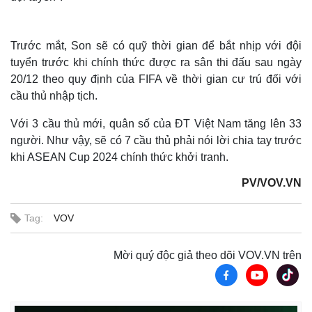
Trước mắt, Son sẽ có quỹ thời gian để bắt nhịp với đội
tuyển trước khi chính thức được ra sân thi đấu sau ngày
20/12 theo quy định của FIFA về thời gian cư trú đối với
cầu thủ nhập tịch.
Với 3 cầu thủ mới, quân số của ĐT Việt Nam tăng lên 33
người. Như vậy, sẽ có 7 cầu thủ phải nói lời chia tay trước
khi ASEAN Cup 2024 chính thức khởi tranh.
Thế giới
Multimedia
Quan sát
Video
PV/VOV.VN
Cuộc sống đó đây
Ảnh
Hồ sơ
E-Magazine
Tag:
VOV
Infographic
Mời quý độc giả theo dõi VOV.VN trên