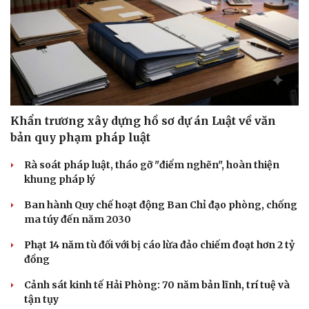
Khẩn trương xây dựng hồ sơ dự án Luật về văn
bản quy phạm pháp luật
Rà soát pháp luật, tháo gỡ "điểm nghẽn", hoàn thiện
khung pháp lý
Ban hành Quy chế hoạt động Ban Chỉ đạo phòng, chống
ma túy đến năm 2030
Du lịch
Podcast
Phạt 14 năm tù đối với bị cáo lừa đảo chiếm đoạt hơn 2 tỷ
Tư vấn
Câu chuyện thời sự
đồng
Săn Tour
Đọc truyện đêm khuya
Cảnh sát kinh tế Hải Phòng: 70 năm bản lĩnh, trí tuệ và
check-in
Cửa sổ tình yêu
tận tụy
Kể chuyện cho bé