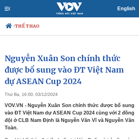
English
THỂ THAO
/
Nguyễn Xuân Son chính thức
Chính trị
Xã hội
Đảng
Tin 24h
được bổ sung vào ĐT Việt Nam
Tổ chức nhân sự
Dự báo thời tiết
dự ASEAN Cup 2024
Quốc hội
Giáo dục
Nhận diện sự thật
Dấu ấn VOV
Việc làm
Thứ Ba, 16:00, 03/12/2024
Biển đảo
VOV.VN - Nguyễn Xuân Son chính thức được bổ sung
vào ĐT Việt Nam dự ASEAN Cup 2024 cùng với 2 đồng
đội ở CLB Nam Định là Nguyễn Văn Vĩ và Nguyễn Văn
Toàn.