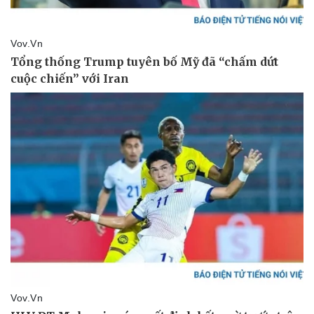
Pháp luật
Quân sự - Quốc phòng
Vụ án
Vũ khí
Tin nóng
Việt Nam
Tư vấn luật
Phân tích