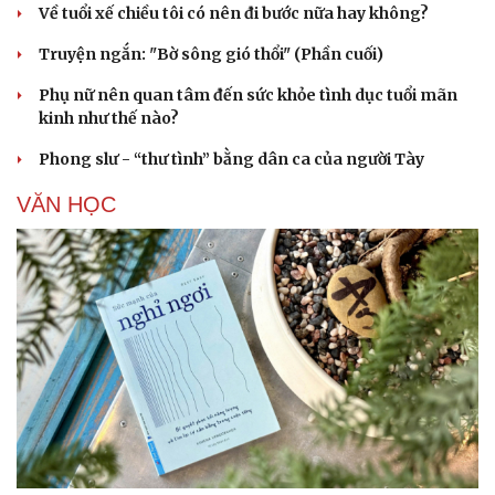
Về tuổi xế chiều tôi có nên đi bước nữa hay không?
Truyện ngắn: "Bờ sông gió thổi" (Phần cuối)
Phụ nữ nên quan tâm đến sức khỏe tình dục tuổi mãn
kinh như thế nào?
Phong slư - “thư tình” bằng dân ca của người Tày
VĂN HỌC
Cải chính