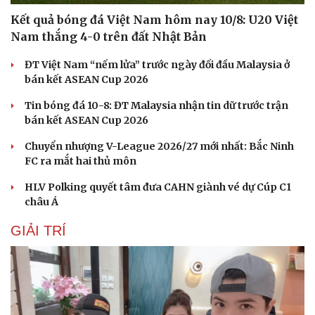
Kết quả bóng đá Việt Nam hôm nay 10/8: U20 Việt
Nam thắng 4-0 trên đất Nhật Bản
ĐT Việt Nam “nếm lửa” trước ngày đối đầu Malaysia ở
bán kết ASEAN Cup 2026
Tin bóng đá 10-8: ĐT Malaysia nhận tin dữ trước trận
bán kết ASEAN Cup 2026
Chuyển nhượng V-League 2026/27 mới nhất: Bắc Ninh
FC ra mắt hai thủ môn
Sức khỏe
Đời sống
HLV Polking quyết tâm đưa CAHN giành vé dự Cúp C1
Dinh dưỡng - món ngon
Nhà đẹp
châu Á
Cây thuốc
Blog
GIẢI TRÍ
Sản phụ khoa
Tình yêu - Gia đình
Nhi khoa
Nam khoa
Làm đẹp - giảm cân
Phòng mạch online
Ăn sạch sống khỏe