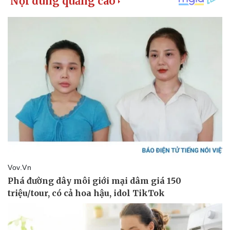
Kinh tế
Thị trường
Bất động sản
Giá vàng
Khởi nghiệp
Tiêu dùng
Tỷ giá
Chứng khoán
Giá cà phê