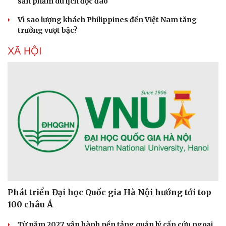
sản phẩm du lịch độc đáo
Vì sao lượng khách Philippines đến Việt Nam tăng
trưởng vượt bậc?
XÃ HỘI
Văn hóa
Giải trí
Sân khấu - Điện ảnh
Nghệ sĩ
Phát triển Đại học Quốc gia Hà Nội hướng tới top
Văn học
Thời trang
100 châu Á
Âm nhạc
Sao Việt
Di sản
Từ năm 2027, vận hành nền tảng quản lý cấp cứu ngoại