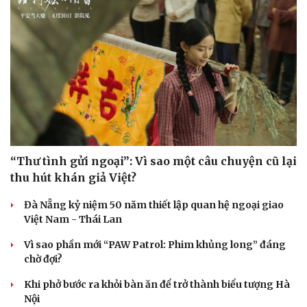
“Thư tình gửi ngoại”: Vì sao một câu chuyện cũ lại
thu hút khán giả Việt?
Doanh nghiệp
Công nghệ
Thông tin doanh nghiệp
Sành điệu
Đà Nẵng kỷ niệm 50 năm thiết lập quan hệ ngoại giao
Doanh nghiệp 24h
Tin Công nghệ
Việt Nam - Thái Lan
Doanh nhân
Trải nghiệm
Vì cộng đồng
Chuyển đổi số
Vì sao phần mới “PAW Patrol: Phim khủng long” đáng
chờ đợi?
Khi phở bước ra khỏi bàn ăn để trở thành biểu tượng Hà
Nội