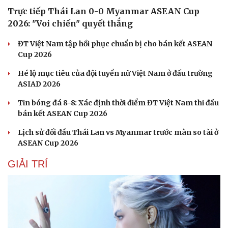
Trực tiếp Thái Lan 0-0 Myanmar ASEAN Cup
2026: "Voi chiến" quyết thắng
ĐT Việt Nam tập hồi phục chuẩn bị cho bán kết ASEAN
Sức khỏe
Đời sống
Cup 2026
Dinh dưỡng - món ngon
Nhà đẹp
Cây thuốc
Blog
Hé lộ mục tiêu của đội tuyển nữ Việt Nam ở đấu trường
Sản phụ khoa
Tình yêu - Gia đình
ASIAD 2026
Nhi khoa
Nam khoa
Tin bóng đá 8-8: Xác định thời điểm ĐT Việt Nam thi đấu
Làm đẹp - giảm cân
bán kết ASEAN Cup 2026
Phòng mạch online
Lịch sử đối đầu Thái Lan vs Myanmar trước màn so tài ở
Ăn sạch sống khỏe
ASEAN Cup 2026
GIẢI TRÍ