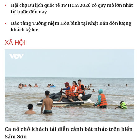
Hội chợ Du lịch quốc tế TP.HCM 2026 có quy mô lớn nhất
từ trước đến nay
Bảo tàng Tưởng niệm Hòa bình tại Nhật Bản đón lượng
khách kỷ lục
XÃ HỘI
Văn hóa
Giải trí
Sân khấu - Điện ảnh
Nghệ sĩ
Văn học
Thời trang
Âm nhạc
Sao Việt
Di sản
Ca nô chở khách tái diễn cảnh bát nháo trên biển
Sầm Sơn