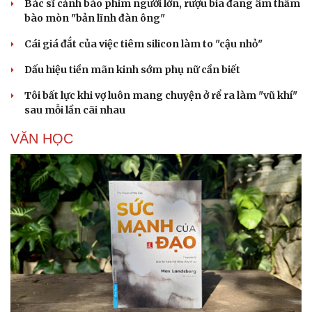
Bác sĩ cảnh báo phim người lớn, rượu bia đang âm thầm
bào mòn "bản lĩnh đàn ông"
Cái giá đắt của việc tiêm silicon làm to "cậu nhỏ"
Dấu hiệu tiền mãn kinh sớm phụ nữ cần biết
Tôi bất lực khi vợ luôn mang chuyện ở rể ra làm "vũ khí"
sau mỗi lần cãi nhau
VĂN HỌC
Cải chính