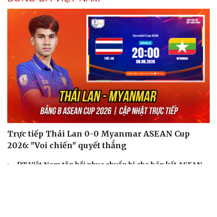
Trực tiếp Thái Lan 0-0 Myanmar ASEAN Cup
2026: "Voi chiến" quyết thắng
ĐT Việt Nam tập hồi phục chuẩn bị cho bán kết ASEAN
Cup 2026
Hé lộ mục tiêu của đội tuyển nữ Việt Nam ở đấu trường
ASIAD 2026