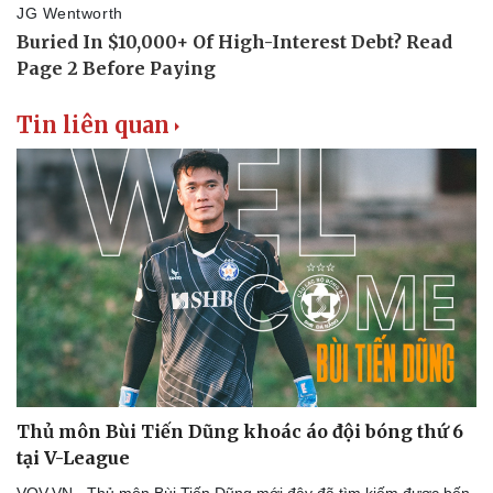
Tin liên quan
Thủ môn Bùi Tiến Dũng khoác áo đội bóng thứ 6
tại V-League
Thể thao
Ô tô - Xe máy
Bóng đá
Ô tô