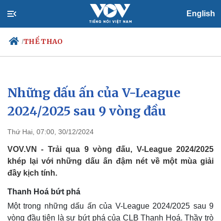
English
THỂ THAO
/
Những dấu ấn của V-League
Chính trị
Xã hội
Đảng
Tin 24h
2024/2025 sau 9 vòng đầu
Tổ chức nhân sự
Dự báo thời tiết
Quốc hội
Giáo dục
Thứ Hai, 07:00, 30/12/2024
Nhận diện sự thật
Dấu ấn VOV
Việc làm
VOV.VN - Trải qua 9 vòng đấu, V-League 2024/2025
Biển đảo
khép lại với những dấu ấn đậm nét về một mùa giải
đầy kịch tính.
Thanh Hoá bứt phá
Một trong những dấu ấn của V-League 2024/2025 sau 9
vòng đầu tiên là sự bứt phá của CLB Thanh Hoá. Thầy trò