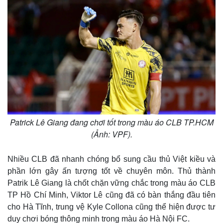
Patrick Lê Giang đang chơi tốt trong màu áo CLB TP.HCM
(Ảnh: VPF).
Thế giới
Multimedia
Quan sát
Video
Nhiều CLB đã nhanh chóng bổ sung cầu thủ Việt kiều và
Cuộc sống đó đây
Ảnh
phần lớn gây ấn tượng tốt về chuyên môn. Thủ thành
Hồ sơ
E-Magazine
Infographic
Patrik Lê Giang là chốt chặn vững chắc trong màu áo CLB
TP Hồ Chí Minh, Viktor Lê cũng đã có bàn thắng đầu tiên
cho Hà Tĩnh, trung vệ Kyle Collona cũng thể hiện được tư
duy chơi bóng thông minh trong màu áo Hà Nội FC.