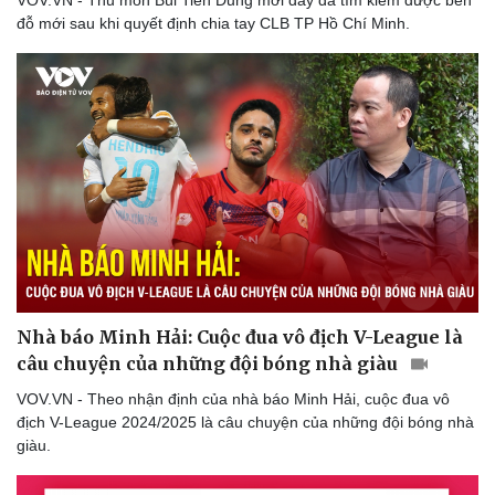
VOV.VN - Thủ môn Bùi Tiến Dũng mới đây đã tìm kiếm được bến
Lịch thi đấu bóng đá
Xe máy
đỗ mới sau khi quyết định chia tay CLB TP Hồ Chí Minh.
Thế giới thể thao
Tư vấn
eSports
Hậu trường
Nhà báo Minh Hải: Cuộc đua vô địch V-League là
câu chuyện của những đội bóng nhà giàu
VOV.VN - Theo nhận định của nhà báo Minh Hải, cuộc đua vô
địch V-League 2024/2025 là câu chuyện của những đội bóng nhà
giàu.