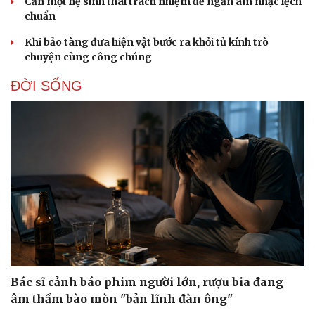
Cần một hệ sinh thái trách nhiệm để ngăn âm nhạc lệch
chuẩn
Khi bảo tàng đưa hiện vật bước ra khỏi tủ kính trò
chuyện cùng công chúng
ĐỜI SỐNG
Bác sĩ cảnh báo phim người lớn, rượu bia đang
âm thầm bào mòn "bản lĩnh đàn ông"