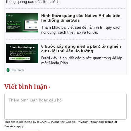
thống quảng cáo của SmartAds.
Hình thức quảng cáo Native Article trên
hệ thống SmartAds
Tham khảo bài viết sau để nắm vị trí, quy cách
nội dung, cách thiết lập và tối ưu.
6 bước xây dựng media plan: từ nghiên
cứu đối thủ đến đo lường
Dưới đây là chi tiết các bước quan trọng để lập
một Media Plan.
Viết bình luận
Kinh tế
Thị trường
Bất động sản
Giá vàng
Khởi nghiệp
Tiêu dùng
Tỷ giá
Chứng khoán
This site is protected by reCAPTCHA and the Google
Privacy Policy
and
Terms of
Service
apply.
Giá cà phê