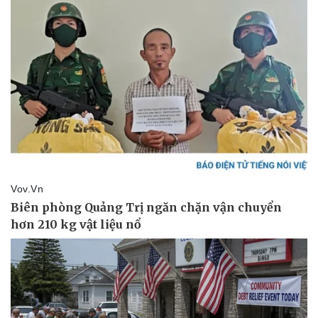
Pháp luật
Quân sự - Quốc phòng
Vụ án
Vũ khí
Tin nóng
Việt Nam