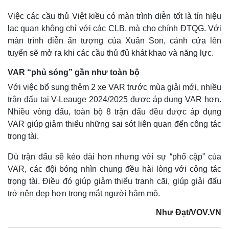
Việc các cầu thủ Việt kiều có màn trình diễn tốt là tín hiệu
lạc quan không chỉ với các CLB, mà cho chính ĐTQG. Với
màn trình diễn ấn tượng của Xuân Son, cánh cửa lên
tuyển sẽ mở ra khi các cầu thủ đủ khát khao và năng lực.
VAR “phủ sóng” gần như toàn bộ
Với việc bổ sung thêm 2 xe VAR trước mùa giải mới, nhiều
trận đấu tại V-Leauge 2024/2025 được áp dụng VAR hơn.
Nhiều vòng đấu, toàn bộ 8 trận đấu đều được áp dụng
VAR giúp giảm thiểu những sai sót liên quan đến công tác
trọng tài.
Dù trận đấu sẽ kéo dài hơn nhưng với sự “phổ cập” của
VAR, các đội bóng nhìn chung đều hài lòng với công tác
trọng tài. Điều đó giúp giảm thiểu tranh cãi, giúp giải đấu
trở nên đẹp hơn trong mắt người hâm mộ.
Như Đạt/VOV.VN