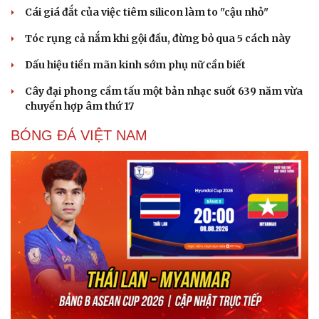
Cái giá đắt của việc tiêm silicon làm to "cậu nhỏ"
Tóc rụng cả nắm khi gội đầu, đừng bỏ qua 5 cách này
Dấu hiệu tiền mãn kinh sớm phụ nữ cần biết
Cây đại phong cầm tấu một bản nhạc suốt 639 năm vừa
chuyển hợp âm thứ 17
BÓNG ĐÁ VIỆT NAM