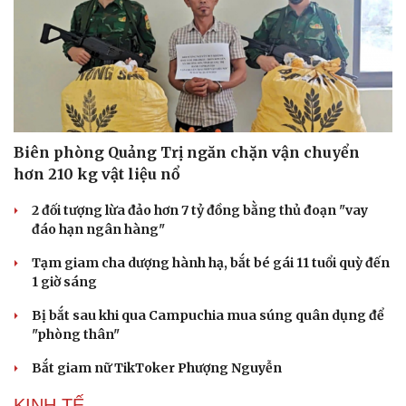
Biên phòng Quảng Trị ngăn chặn vận chuyển
hơn 210 kg vật liệu nổ
2 đối tượng lừa đảo hơn 7 tỷ đồng bằng thủ đoạn "vay
đáo hạn ngân hàng"
Du lịch
Podcast
Tạm giam cha dượng hành hạ, bắt bé gái 11 tuổi quỳ đến
Tư vấn
Câu chuyện thời sự
1 giờ sáng
Săn Tour
Đọc truyện đêm khuya
check-in
Cửa sổ tình yêu
Bị bắt sau khi qua Campuchia mua súng quân dụng để
Kể chuyện cho bé
"phòng thân"
Hạt giống tâm hồn
Bắt giam nữ TikToker Phượng Nguyễn
KINH TẾ