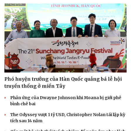
Doanh nghiệp
Công nghệ
Thông tin doanh nghiệp
Sành điệu
Doanh nghiệp 24h
Tin Công nghệ
Doanh nhân
Trải nghiệm
Vì cộng đồng
Chuyển đổi số
Phó huyện trưởng của Hàn Quốc quảng bá lễ hội
truyền thống ở miền Tây
Phản ứng của Dwayne Johnson khi Moana bị giới phê
bình chê bai
The Odyssey vượt 1 tỷ USD, Christopher Nolan tái lập kỳ
tích sau 14 năm