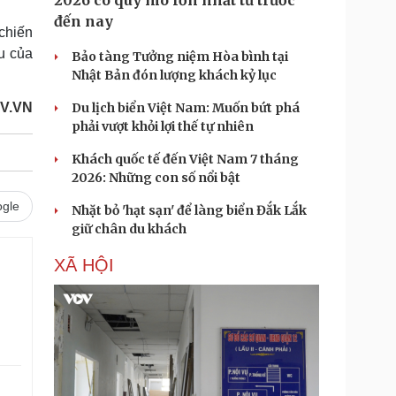
2026 có quy mô lớn nhất từ trước
đến nay
chiến
u của
Bảo tàng Tưởng niệm Hòa bình tại
Nhật Bản đón lượng khách kỷ lục
V.VN
Du lịch biển Việt Nam: Muốn bứt phá
phải vượt khỏi lợi thế tự nhiên
Khách quốc tế đến Việt Nam 7 tháng
2026: Những con số nổi bật
gle
Nhặt bỏ 'hạt sạn' để làng biển Đắk Lắk
giữ chân du khách
XÃ HỘI