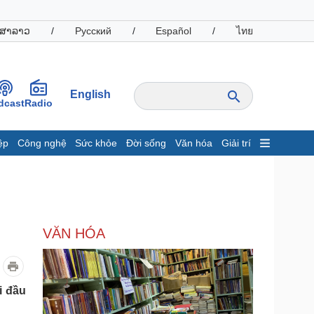
ສາລາວ
/
Русский
/
Español
/
ไทย
English
dcast
Radio
ệp
Công nghệ
Sức khỏe
Đời sống
Văn hóa
Giải trí
inh tế
Thị trường
ất động sản
Giá vàng
hởi nghiệp
Tiêu dùng
Tỷ giá
VĂN HÓA
Chứng khoán
Giá cà phê
oanh nghiệp
Công nghệ
i đầu
hông tin doanh nghiệp
Sành điệu