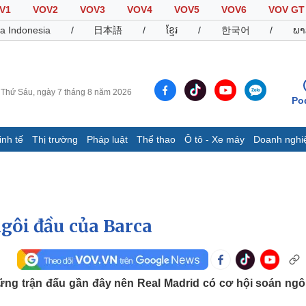
V1
VOV2
VOV3
VOV4
VOV5
VOV6
VOV GT
a Indonesia
/
日本語
/
ខ្មែរ
/
한국어
/
ພາ
Thứ Sáu, ngày 7 tháng 8 năm 2026
Po
inh tế
Thị trường
Pháp luật
Thể thao
Ô tô - Xe máy
Doanh nghi
Thế giới
Multimedia
K
Quan sát
Video
B
Cuộc sống đó đây
Ảnh
K
Hồ sơ
E-Magazine
ngôi đầu của Barca
Infographic
Thể thao
Ô tô - Xe máy
D
hững trận đấu gần đây nên Real Madrid có cơ hội soán ngô
Bóng đá
Ô tô
T