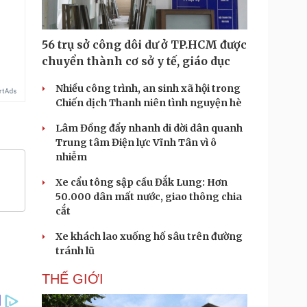
56 trụ sở công dôi dư ở TP.HCM được
chuyển thành cơ sở y tế, giáo dục
Nhiều công trình, an sinh xã hội trong
Chiến dịch Thanh niên tình nguyện hè
Lâm Đồng đẩy nhanh di dời dân quanh
Trung tâm Điện lực Vĩnh Tân vì ô
nhiễm
Xe cẩu tông sập cầu Đắk Lung: Hơn
50.000 dân mất nước, giao thông chia
cắt
Xe khách lao xuống hố sâu trên đường
tránh lũ
THẾ GIỚI