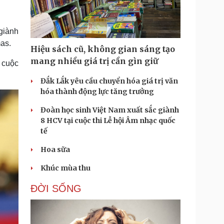
Doanh nghiệp 24h
Tin Công nghệ
Doanh nhân
Trải nghiệm
ì cộng đồng
Chuyển đổi số
giành
mas.
Hiệu sách cũ, không gian sáng tạo
u lịch
Podcast
mang nhiều giá trị cần gìn giữ
 cuộc
Tư vấn
Câu chuyện thời sự
Săn Tour
Đọc truyện đêm khuya
Đắk Lắk yêu cầu chuyển hóa giá trị văn
heck-in
Cửa sổ tình yêu
hóa thành động lực tăng trưởng
Kể chuyện cho bé
Đoàn học sinh Việt Nam xuất sắc giành
Hạt giống tâm hồn
8 HCV tại cuộc thi Lễ hội Âm nhạc quốc
tế
Hoa sữa
Khúc mùa thu
ĐỜI SỐNG