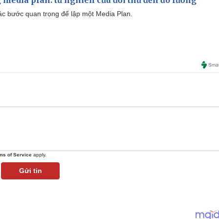
 các bước quan trọng để lập một Media Plan.
ms of Service
apply.
Gửi tin