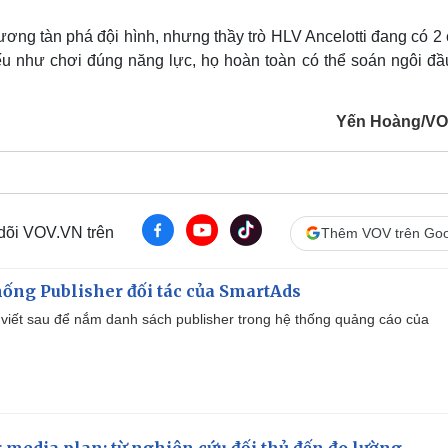
ng tàn phá đội hình, nhưng thầy trò HLV Ancelotti đang có 2 
Nếu như chơi đúng năng lực, họ hoàn toàn có thể soán ngôi đầ
Yến Hoàng/VO
 dõi VOV.VN trên
Thêm VOV trên Goo
ống Publisher đối tác của SmartAds
viết sau để nắm danh sách publisher trong hệ thống quảng cáo của
 media plan: từ nghiên cứu đối thủ đến đo lường