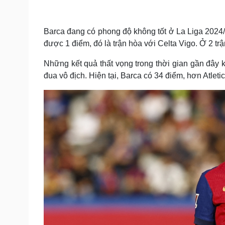
Tin nóng
Việt Nam
Tư vấn luật
Phân tích
Barca đang có phong độ không tốt ở La Liga 2024/
được 1 điểm, đó là trận hòa với Celta Vigo. Ở 2 tr
Sức khỏe
Đời sống
Những kết quả thất vọng trong thời gian gần đây 
Dinh dưỡng - món ngon
Nhà đẹp
đua vô địch. Hiện tại, Barca có 34 điểm, hơn Atlet
Cây thuốc
Blog
Sản phụ khoa
Tình yêu - Gia đình
Nhi khoa
Nam khoa
Làm đẹp - giảm cân
Phòng mạch online
Ăn sạch sống khỏe
Cải chính