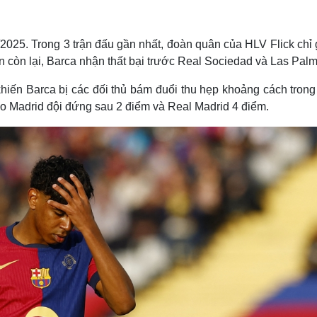
Lịch thi đấu bóng đá
Xe máy
Thế giới thể thao
Tư vấn
eSports
V
2025. Trong 3 trận đấu gần nhất, đoàn quân của HLV Flick chỉ 
Hậu trường
ận còn lại, Barca nhận thất bại trước Real Sociedad và Las Pal
Văn hóa
Giải trí
D
khiến Barca bị các đối thủ bám đuổi thu hẹp khoảng cách trong
Sân khấu - Điện ảnh
Nghệ sĩ
ico Madrid đội đứng sau 2 điểm và Real Madrid 4 điểm.
Văn học
Thời trang
Âm nhạc
Sao Việt
c
Di sản