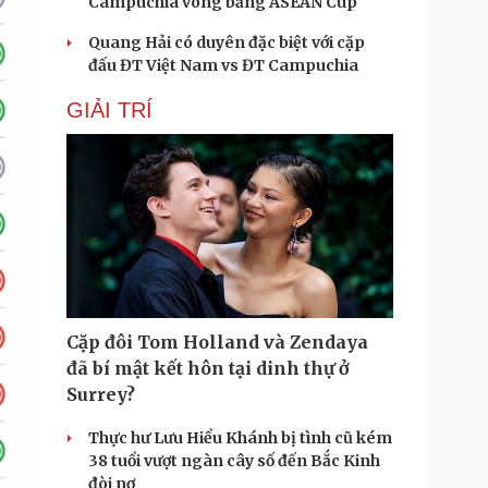
Campuchia vòng bảng ASEAN Cup
Quang Hải có duyên đặc biệt với cặp
đấu ĐT Việt Nam vs ĐT Campuchia
GIẢI TRÍ
Cặp đôi Tom Holland và Zendaya
đã bí mật kết hôn tại dinh thự ở
Surrey?
Thực hư Lưu Hiểu Khánh bị tình cũ kém
38 tuổi vượt ngàn cây số đến Bắc Kinh
đòi nợ