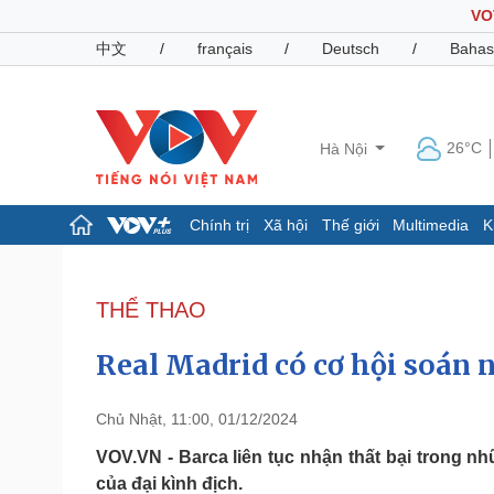
VO
中文
/
français
/
Deutsch
/
Bahas
26°C
Hà Nội
Chính trị
Xã hội
Thế giới
Multimedia
K
Chính trị
Xã hội
Đảng
Tin 24h
THỂ THAO
Tổ chức nhân sự
Dự báo thời tiết
Quốc hội
Giáo dục
Real Madrid có cơ hội soán 
Nhận diện sự thật
Dấu ấn VOV
Việc làm
Biển đảo
Chủ Nhật, 11:00, 01/12/2024
Pháp luật
Quân sự - Quốc phòng
VOV.VN - Barca liên tục nhận thất bại trong n
của đại kình địch.
Vụ án
Vũ khí