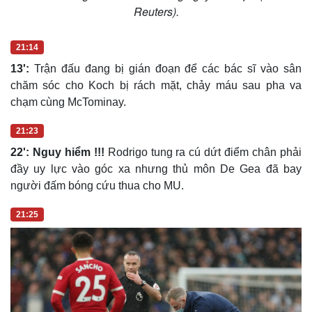
Reuters).
21:14
13':
Trận đấu đang bị gián đoạn để các bác sĩ vào sân
chăm sóc cho Koch bị rách mặt, chảy máu sau pha va
chạm cùng McTominay.
21:23
22': Nguy hiểm !!!
Rodrigo tung ra cú dứt điểm chân phải
đầy uy lực vào góc xa nhưng thủ môn De Gea đã bay
người đấm bóng cứu thua cho MU.
21:25