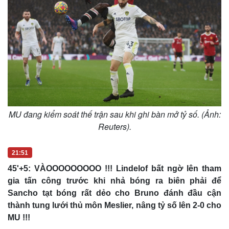
Thể thao
Ô tô - Xe máy
Bóng đá
Ô tô
Lịch thi đấu bóng đá
Xe máy
Thế giới thể thao
Tư vấn
eSports
Hậu trường
MU đang kiểm soát thế trận sau khi ghi bàn mở tỷ số. (Ảnh:
Reuters).
21:51
45'+5: VÀOOOOOOOOO !!! Lindelof bất ngờ lên tham
gia tấn công trước khi nhả bóng ra biên phải để
Sancho tạt bóng rất dẻo cho Bruno đánh đầu cận
thành tung lưới thủ môn Meslier, nâng tỷ số lên 2-0 cho
MU !!!