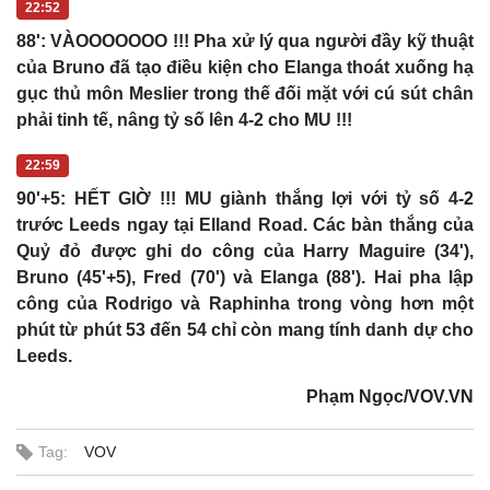
22:52
88': VÀOOOOOOO !!! Pha xử lý qua người đầy kỹ thuật
của Bruno đã tạo điều kiện cho Elanga thoát xuống hạ
gục thủ môn Meslier trong thế đối mặt với cú sút chân
phải tinh tế, nâng tỷ số lên 4-2 cho MU !!!
22:59
90'+5: HẾT GIỜ !!! MU giành thắng lợi với tỷ số 4-2
trước Leeds ngay tại Elland Road. Các bàn thắng của
Quỷ đỏ được ghi do công của Harry Maguire (34'),
Bruno (45'+5), Fred (70') và Elanga (88'). Hai pha lập
công của Rodrigo và Raphinha trong vòng hơn một
phút từ phút 53 đến 54 chỉ còn mang tính danh dự cho
Leeds.
Phạm Ngọc/VOV.VN
Tag:
VOV