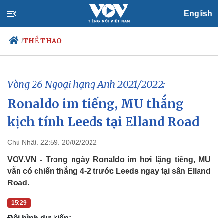
English
THỂ THAO
/
Vòng 26 Ngoại hạng Anh 2021/2022:
Chính trị
Xã hội
Ronaldo im tiếng, MU thắng
Đảng
Tin 24h
Tổ chức nhân sự
Dự báo thời tiết
kịch tính Leeds tại Elland Road
Quốc hội
Giáo dục
Nhận diện sự thật
Dấu ấn VOV
Chủ Nhật, 22:59, 20/02/2022
Việc làm
Biển đảo
VOV.VN - Trong ngày Ronaldo im hơi lặng tiếng, MU
vẫn có chiến thắng 4-2 trước Leeds ngay tại sân Elland
Road.
15:29
Đội hình dự kiến: