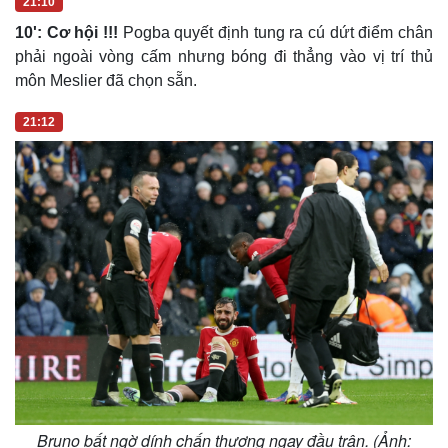
21:10
Giá cà phê
10': Cơ hội !!!
Pogba quyết định tung ra cú dứt điểm chân
phải ngoài vòng cấm nhưng bóng đi thẳng vào vị trí thủ
môn Meslier đã chọn sẵn.
21:12
Bruno bất ngờ dính chấn thương ngay đầu trận. (Ảnh: