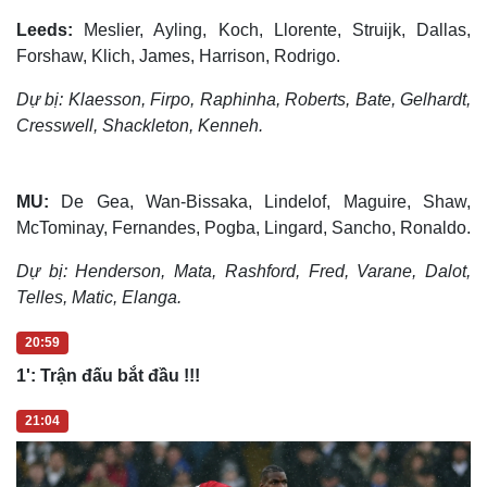
Leeds:
Meslier, Ayling, Koch, Llorente, Struijk, Dallas,
Forshaw, Klich, James, Harrison, Rodrigo.
Dự bị: Klaesson, Firpo, Raphinha, Roberts, Bate, Gelhardt,
Cresswell, Shackleton, Kenneh.
MU:
De Gea, Wan-Bissaka, Lindelof, Maguire, Shaw,
McTominay, Fernandes, Pogba, Lingard, Sancho, Ronaldo.
Dự bị: Henderson, Mata, Rashford, Fred, Varane, Dalot,
Telles, Matic, Elanga.
20:59
1': Trận đấu bắt đầu !!!
21:04