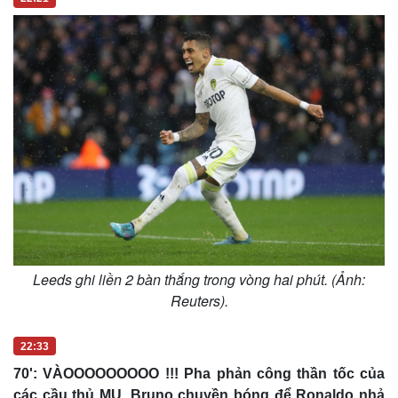
Leeds ghi liền 2 bàn thắng trong vòng hai phút. (Ảnh:
Reuters).
22:33
70': VÀOOOOOOOOO !!! Pha phản công thần tốc của
các cầu thủ MU, Bruno chuyền bóng để Ronaldo nhả