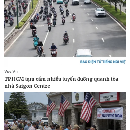
Du lịch
Podcast
Tư vấn
Câu chuyện thời sự
Săn Tour
Đọc truyện đêm khuya
check-in
Cửa sổ tình yêu
Kể chuyện cho bé