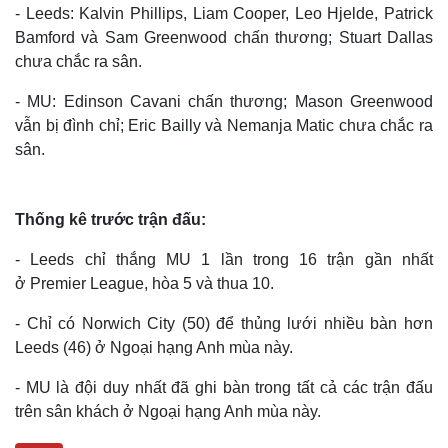
- Leeds: Kalvin Phillips, Liam Cooper, Leo Hjelde, Patrick
Bamford và Sam Greenwood chấn thương; Stuart Dallas
chưa chắc ra sân.
- MU: Edinson Cavani chấn thương; Mason Greenwood
vẫn bị đình chỉ; Eric Bailly và Nemanja Matic chưa chắc ra
sân.
Thống kê trước trận đấu:
- Leeds chỉ thắng MU 1 lần trong 16 trận gần nhất
ở Premier League, hòa 5 và thua 10.
Thế giới
Multimedia
Quan sát
Video
- Chỉ có Norwich City (50) để thủng lưới nhiều bàn hơn
Cuộc sống đó đây
Ảnh
Leeds (46) ở Ngoại hạng Anh mùa này.
Hồ sơ
E-Magazine
Infographic
- MU là đội duy nhất đã ghi bàn trong tất cả các trận đấu
trên sân khách ở Ngoại hạng Anh mùa này.