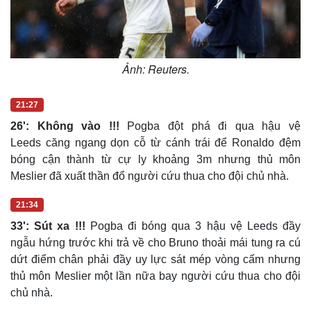
Vụ án
Vũ khí
Tin nóng
Việt Nam
Tư vấn luật
Phân tích
Ảnh: Reuters.
21:27
26': Không vào !!!
Pogba đột phá đi qua hậu vệ
Leeds căng ngang dọn cỗ từ cánh trái để Ronaldo đệm
bóng cận thành từ cự ly khoảng 3m nhưng thủ môn
Meslier đã xuất thần đổ người cứu thua cho đội chủ nhà.
21:34
33': Sút xa !!!
Pogba đi bóng qua 3 hậu vệ Leeds đầy
ngẫu hứng trước khi trả về cho Bruno thoải mái tung ra cú
dứt điểm chân phải đầy uy lực sát mép vòng cấm nhưng
thủ môn Meslier một lần nữa bay người cứu thua cho đội
chủ nhà.