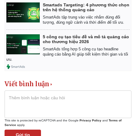
Smartads Targeting: 4 phương thức chọn
trên hệ thống quảng cáo
SmartAds tập trung vào việc nhắm đúng đối
tượng, đúng ngữ cảnh và thời điểm để tối ưu.
5 công cụ tạo tiêu đề và mô tả quảng cáo
cho thương hiệu 2026
SmartAds tổng hợp 5 công cụ tạo headline
quảng cáo bằng AI giúp tiết kiệm thời gian và tối
ưu.
Viết bình luận
Văn hóa
Giải trí
Sân khấu - Điện ảnh
Nghệ sĩ
Văn học
Thời trang
Âm nhạc
Sao Việt
Di sản
This site is protected by reCAPTCHA and the Google
Privacy Policy
and
Terms of
Service
apply.
Gửi tin