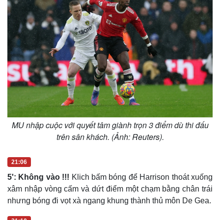
MU nhập cuộc với quyết tâm giành trọn 3 điểm dù thi đấu
trên sân khách. (Ảnh: Reuters).
21:06
Kinh tế
Thị trường
5': Không vào !!!
Klich bấm bóng để Harrison thoát xuống
Bất động sản
Giá vàng
xâm nhập vòng cấm và dứt điểm một chạm bằng chân trái
Khởi nghiệp
Tiêu dùng
nhưng bóng đi vọt xà ngang khung thành thủ môn De Gea.
Tỷ giá
Chứng khoán