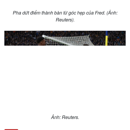
Pha dứt điểm thành bàn từ góc hẹp của Fred. (Ảnh:
Reuters).
Sức khỏe
Đời sống
Dinh dưỡng - món ngon
Nhà đẹp
Cây thuốc
Blog
Sản phụ khoa
Tình yêu - Gia đình
Nhi khoa
Nam khoa
Làm đẹp - giảm cân
Phòng mạch online
Ăn sạch sống khỏe
Ảnh: Reuters.