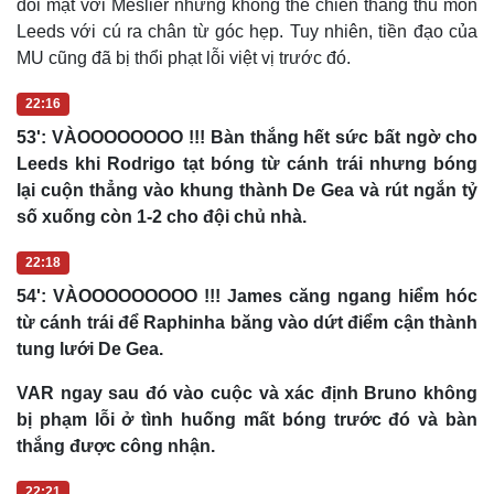
đối mặt với Meslier nhưng không thể chiến thắng thủ môn
Leeds với cú ra chân từ góc hẹp. Tuy nhiên, tiền đạo của
MU cũng đã bị thổi phạt lỗi việt vị trước đó.
Doanh nghiệp
Công nghệ
22:16
Thông tin doanh nghiệp
Sành điệu
53': VÀOOOOOOOO !!! Bàn thắng hết sức bất ngờ cho
Doanh nghiệp 24h
Tin Công nghệ
Leeds khi Rodrigo tạt bóng từ cánh trái nhưng bóng
Doanh nhân
Trải nghiệm
lại cuộn thẳng vào khung thành De Gea và rút ngắn tỷ
Vì cộng đồng
Chuyển đổi số
số xuống còn 1-2 cho đội chủ nhà.
22:18
54': VÀOOOOOOOOO !!! James căng ngang hiểm hóc
từ cánh trái để Raphinha băng vào dứt điểm cận thành
tung lưới De Gea.
VAR ngay sau đó vào cuộc và xác định Bruno không
bị phạm lỗi ở tình huống mất bóng trước đó và bàn
thắng được công nhận.
22:21