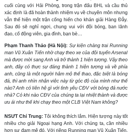
cuối cùng với Hải Phòng, trong trận đấu BHL và cầu thủ
xác định là đã hoàn thành nhiệm vụ về chuyên môn nhưng
vẫn thể hiện một trận cống hiến cho khán giải Hàng Đẫy.
Sau đó sẽ nghỉ ngơi, chung vui với đội bóng, ban lãnh
đạo, cổ động viên, gia đình, bạn bè…
Phạm Thanh Thảo (Hà Nội):
Sự kiện chàng trai Running
man Vũ Xuân Tiến nhờ chạy theo xe của đội tuyển Arsenal
mà được mời sang Anh và trở thành 1 hiện tượng. Vậy theo
anh, đây có thực sự đáng thành 1 hiện tượng và về phía
anh, cũng là một người hâm mộ thể thao, đặc biệt là bóng
đá, thì anh nhìn nhận việc này từ góc độ của mình như thế
nào? Anh có liên hệ gì với tình yêu CĐV với bóng đá nước
nhà? Có khi nào CĐV của chúng ta lại nhiệt thành và được
ưu ái như thế khi chạy theo một CLB Việt Nam không?
NSƯT Chí Trung:
Tôi không thích lắm. Hiện tượng này tốt
nhiều cho giải Ngoại hạng Anh. Với chúng ta, cần nhiều
hơn sự đam mê đó. Với riêng Running man Vũ Xuân Tiến,