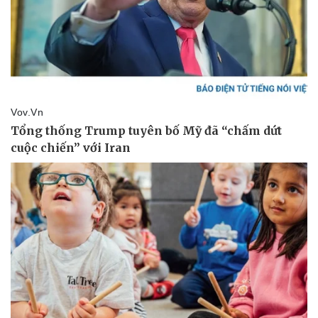
Du lịch
Podcast
Tư vấn
Câu chuyện thời sự
Săn Tour
Đọc truyện đêm khuya
check-in
Cửa sổ tình yêu
Kể chuyện cho bé