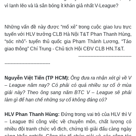
vì lạnh lẽo và là sân bóng ít khán giả nhất V-League?
Những vấn đề này được “mổ xẻ” trong cuộc giao lưu trực
tuyến với HLV trưởng CLB Hà Nội T&T Phan Thanh Hùng,
“sóc nhỏ”- tuyển thủ quốc gia Phạm Thành Lương, “Táo
giao thông” Chí Trung - Chủ tịch Hội CĐV CLB HN.T&T.
-----------------------------------
------------------------------
Nguyễn Việt Tiến (TP HCM):
Ông đưa ra nhận xét gì về V
– League năm nay? Có phải có quá nhiều sự cố ở mùa
giải này? Theo ông sang năm BTC V – League sẽ phải
làm gì để hạn chế những sự cố không đáng có?
HLV Phan Thanh Hùng:
Đứng trong vai trò của HLV thì V
– League thì công việc về chuyên môn, chất lượng có
nhiều đội tranh chức vô địch, chứng tỏ giải đấu càng ngày