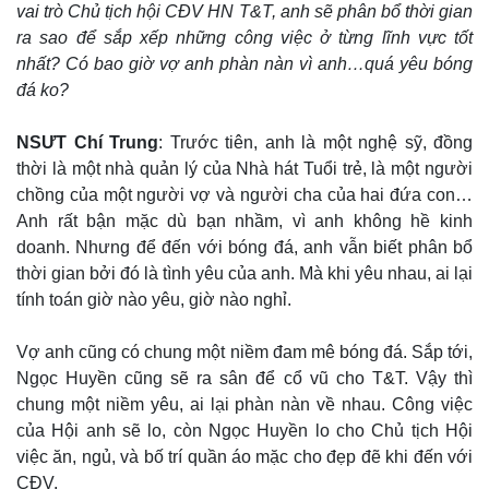
vai trò Chủ tịch hội CĐV HN T&T, anh sẽ phân bổ thời gian
ra sao để sắp xếp những công việc ở từng lĩnh vực tốt
nhất? Có bao giờ vợ anh phàn nàn vì anh…quá yêu bóng
đá ko?
NSƯT Chí Trung
: Trước tiên, anh là một nghệ sỹ, đồng
thời là một nhà quản lý của Nhà hát Tuổi trẻ, là một người
chồng của một người vợ và người cha của hai đứa con…
Anh rất bận mặc dù bạn nhầm, vì anh không hề kinh
doanh. Nhưng để đến với bóng đá, anh vẫn biết phân bổ
thời gian bởi đó là tình yêu của anh. Mà khi yêu nhau, ai lại
tính toán giờ nào yêu, giờ nào nghỉ.
Vợ anh cũng có chung một niềm đam mê bóng đá. Sắp tới,
Ngọc Huyền cũng sẽ ra sân để cổ vũ cho T&T. Vậy thì
chung một niềm yêu, ai lại phàn nàn về nhau. Công việc
của Hội anh sẽ lo, còn Ngọc Huyền lo cho Chủ tịch Hội
việc ăn, ngủ, và bố trí quần áo mặc cho đẹp đẽ khi đến với
CĐV.