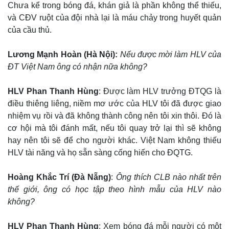
Chưa kể trong bóng đá, khán giả là phần không thể thiếu,
và CĐV ruột của đội nhà lại là máu chảy trong huyết quản
của cầu thủ.
Lương Mạnh Hoàn (Hà Nội):
Nếu được mời làm HLV của
ĐT Việt Nam ông có nhận nữa không?
HLV Phan Thanh Hùng
: Được làm HLV trưởng ĐTQG là
điều thiêng liêng, niềm mơ ước của HLV tôi đã được giao
nhiệm vụ rồi và đã không thành công nên tôi xin thôi. Đó là
cơ hội mà tôi đánh mất, nếu tôi quay trở lại thì sẽ không
hay nên tôi sẽ để cho người khác. Việt Nam không thiếu
HLV tài năng và họ sẵn sàng cống hiến cho ĐQTG.
Hoàng Khắc Trí (Đà Nẵng)
:
Ông thích CLB nào nhất trên
thế giới, ông có học tập theo hình mẫu của HLV nào
không?
HLV Phan Thanh Hùng
: Xem bóng đá mỗi người có một