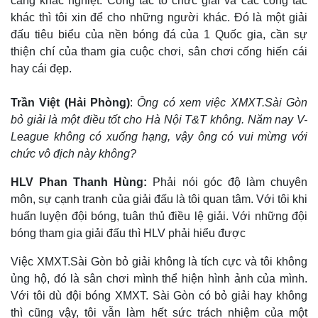
càng khắc nghiệt. Công tác tổ chức giải và các công tác
khác thì tôi xin để cho những người khác. Đó là một giải
đấu tiêu biểu của nền bóng đá của 1 Quốc gia, cần sự
thiện chí của tham gia cuộc chơi, sân chơi cống hiến cái
hay cái đẹp.
Trần Việt (Hải Phòng)
:
Ông có xem việc XMXT.Sài Gòn
bỏ giải là một điều tốt cho Hà Nội T&T không. Năm nay V-
League không có xuống hạng, vậy ông có vui mừng với
chức vô địch này không?
HLV Phan Thanh Hùng:
Phải nói góc độ làm chuyên
môn, sự cạnh tranh của giải đấu là tôi quan tâm. Với tôi khi
Thế giới
Multimedia
huấn luyện đội bóng, tuân thủ điều lệ giải. Với những đội
Quan sát
Video
bóng tham gia giải đấu thì HLV phải hiểu được
Cuộc sống đó đây
Ảnh
Hồ sơ
E-Magazine
Việc XMXT.Sài Gòn bỏ giải không là tích cực và tôi không
Infographic
ủng hộ, đó là sân chơi mình thể hiện hình ảnh của mình.
Với tôi dù đội bóng XMXT. Sài Gòn có bỏ giải hay không
thì cũng vậy, tôi vẫn làm hết sức trách nhiệm của một