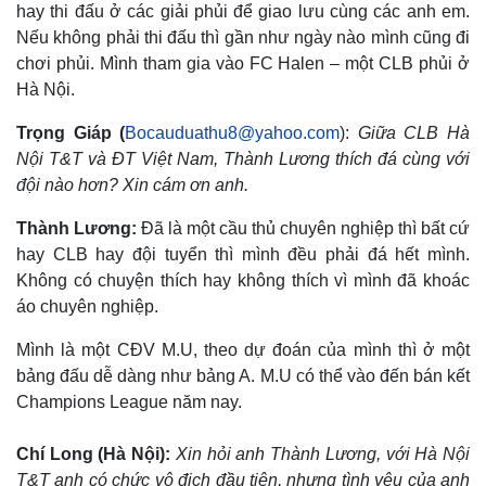
hay thi đấu ở các giải phủi để giao lưu cùng các anh em.
Nếu không phải thi đấu thì gần như ngày nào mình cũng đi
chơi phủi. Mình tham gia vào FC Halen – một CLB phủi ở
Hà Nội.
Trọng Giáp (
Bocauduathu8@yahoo.com
):
Giữa CLB Hà
Nội T&T và ĐT Việt Nam, Thành Lương thích đá cùng với
đội nào hơn? Xin cám ơn anh.
Thành Lương:
Đã là một cầu thủ chuyên nghiệp thì bất cứ
hay CLB hay đội tuyển thì mình đều phải đá hết mình.
Không có chuyện thích hay không thích vì mình đã khoác
áo chuyên nghiệp.
Mình là một CĐV M.U, theo dự đoán của mình thì ở một
bảng đấu dễ dàng như bảng A. M.U có thể vào đến bán kết
Champions League năm nay.
Chí Long (Hà Nội):
Xin hỏi anh Thành Lương, với Hà Nội
T&T anh có chức vô địch đầu tiên, nhưng tình yêu của anh