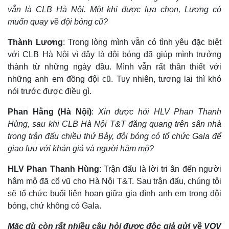
vẫn là CLB Hà Nội. Một khi được lựa chọn, Lương có
muốn quay về đội bóng cũ?
Thành Lương
: Trong lòng mình vẫn có tình yêu đặc biệt
với CLB Hà Nội vì đây là đội bóng đã giúp mình trưởng
thành từ những ngày đầu. Mình vẫn rất thân thiết với
những anh em đồng đội cũ. Tuy nhiên, tương lai thì khó
nói trước được điều gì.
Phan Hằng (Hà Nội)
:
Xin được hỏi HLV Phan Thanh
Hùng, sau khi CLB Hà Nội T&T đăng quang trên sân nhà
trong trận đấu chiều thứ Bảy, đội bóng có tổ chức Gala để
giao lưu với khán giả và người hâm mộ?
Văn hóa
Giải trí
Sân khấu - Điện ảnh
Nghệ sĩ
HLV Phan Thanh Hùng
: Trận đấu là lời tri ân đến người
Văn học
Thời trang
hâm mộ đã cổ vũ cho Hà Nội T&T. Sau trận đấu, chúng tôi
Âm nhạc
Sao Việt
sẽ tổ chức buổi liên hoan giữa gia đình anh em trong đội
Di sản
bóng, chứ không có Gala.
Mặc dù còn rất nhiều câu hỏi được độc giả gửi về VOV