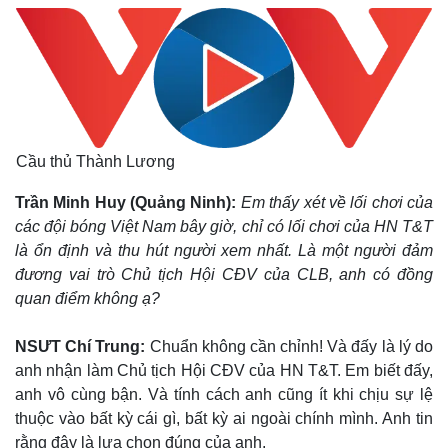
Thể thao
Ô tô - Xe máy
Bóng đá
Ô tô
Lịch thi đấu bóng đá
Xe máy
Thế giới thể thao
Tư vấn
eSports
Hậu trường
Cầu thủ Thành Lương
Trần Minh Huy (Quảng Ninh):
Em thấy xét về lối chơi của
các đội bóng Việt Nam bây giờ, chỉ có lối chơi của HN T&T
là ổn định và thu hút người xem nhất. Là một người đảm
đương vai trò Chủ tịch Hội CĐV của CLB, anh có đồng
quan điểm không ạ?
NSƯT Chí Trung:
Chuẩn không cần chỉnh! Và đấy là lý do
anh nhận làm Chủ tịch Hội CĐV của HN T&T. Em biết đấy,
anh vô cùng bận. Và tính cách anh cũng ít khi chịu sự lệ
thuộc vào bất kỳ cái gì, bất kỳ ai ngoài chính mình. Anh tin
rằng đây là lựa chọn đúng của anh.