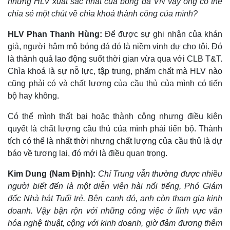
những HLV xuất sắc nhất của bóng đá VN vậy ông có thể
Vụ án
Vũ khí
Tin nóng
Việt Nam
chia sẻ một chút về chìa khoá thành công của mình?
Tư vấn luật
Phân tích
HLV Phan Thanh Hùng:
Để được sự ghi nhận của khán
giả, người hâm mộ bóng đá đó là niềm vinh dự cho tôi. Đó
là thành quả lao động suốt thời gian vừa qua với CLB T&T.
Chìa khoá là sự nỗ lực, tập trung, phẩm chất mà HLV nào
cũng phải có và chất lượng của cầu thủ của mình có tiến
bộ hay không.
Có thể mình thất bại hoặc thành công nhưng điều kiên
quyết là chất lượng cầu thủ của mình phải tiến bộ. Thành
tích có thể là nhất thời nhưng chất lượng của cầu thủ là dự
báo về tương lai, đó mới là điều quan trọng.
Kim Dung (Nam Định):
Chí Trung vẫn thường được nhiều
người biết đến là một diễn viên hài nổi tiếng, Phó Giám
đốc Nhà hát Tuổi trẻ. Bên cạnh đó, anh còn tham gia kinh
doanh. Vậy bận rộn với những công việc ở lĩnh vực văn
hóa nghệ thuật, cộng với kinh doanh, giờ đảm đương thêm