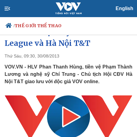
English
THẾ GIỚI THỂ THAO
/
Giao lưu trực tuyến: "Mổ xẻ" V-
League và Hà Nội T&T
Thứ Sáu, 09:30, 30/08/2013
Chính trị
Xã hội
Đảng
Tin 24h
VOV.VN - HLV Phan Thanh Hùng, tiền vệ Phạm Thành
Tổ chức nhân sự
Dự báo thời tiết
Lương và nghệ sỹ Chí Trung - Chủ tịch Hội CĐV Hà
Quốc hội
Giáo dục
Nội T&T giao lưu với độc giả VOV online.
Nhận diện sự thật
Dấu ấn VOV
Việc làm
Biển đảo