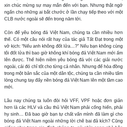
xin chúc mừng sự may mắn đến với bạn. Nhưng thật ngớ
ngẩn cho những ai bắt chước ở lần chạy tiếp theo với một
CLB nước ngoài sẽ đến trong năm tới.
Còn để yêu bóng đá Việt Nam, chúng ta cần nhiều hơn
thế. Có một câu nói rất hay của tác giả Tất Đạt trong một
Sức khỏe
Đời sống
vở kịch: “Nếu anh không đốt lửa…?” Nếu bạn không cùng
Dinh dưỡng - món ngon
Nhà đẹp
tôi đốt lửa thì bao giờ không khí bóng đá Việt Nam mới ấm
Cây thuốc
Blog
lên được. Thể hiện niềm yêu bóng đá với các giải nước
Sản phụ khoa
Tình yêu - Gia đình
ngoài, cái đó chỉ tốt cho từng cá nhân. Nhưng để hòa đồng
Nhi khoa
trong một bản sắc của một dân tộc, chúng ta cần nhiều tấm
Nam khoa
lòng chung tay đẩy nền bóng đá Việt Nam lên một tầm cao
Làm đẹp - giảm cân
Phòng mạch online
mới.
Ăn sạch sống khỏe
Lâu nay chúng ta luôn đòi hỏi VFF, VPF hoặc đơn giản
hơn là các HLV và cầu thủ Việt Nam phải cống hiến, phải
hy sinh… Đã bao giờ bạn tự chất vấn mình đã làm gì cho
bóng đá Việt Nam ngoài những lời chê bai đả kích? Cũng