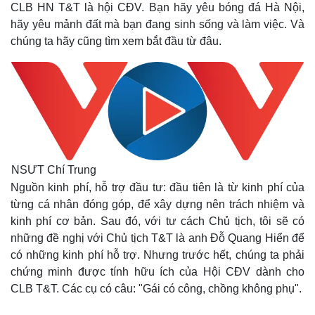
Giá cà phê
CLB HN T&T là hội CĐV. Bạn hãy yêu bóng đá Hà Nội,
hãy yêu mảnh đất mà bạn đang sinh sống và làm việc. Và
chúng ta hãy cũng tìm xem bắt đầu từ đâu.
NSƯT Chí Trung
Nguồn kinh phí, hỗ trợ đầu tư: đầu tiên là từ kinh phí của
từng cá nhân đóng góp, để xây dựng nên trách nhiệm và
kinh phí cơ bản. Sau đó, với tư cách Chủ tịch, tôi sẽ có
những đề nghị với Chủ tịch T&T là anh Đỗ Quang Hiển để
có những kinh phí hỗ trợ. Nhưng trước hết, chúng ta phải
chứng minh được tính hữu ích của Hội CĐV dành cho
CLB T&T. Các cụ có câu: "Gái có công, chồng không phụ".