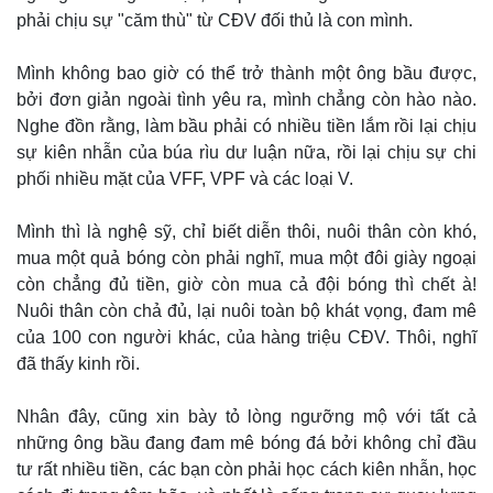
phải chịu sự "căm thù" từ CĐV đối thủ là con mình.
Mình không bao giờ có thể trở thành một ông bầu được,
bởi đơn giản ngoài tình yêu ra, mình chẳng còn hào nào.
Nghe đồn rằng, làm bầu phải có nhiều tiền lắm rồi lại chịu
sự kiên nhẫn của búa rìu dư luận nữa, rồi lại chịu sự chi
phối nhiều mặt của VFF, VPF và các loại V.
Mình thì là nghệ sỹ, chỉ biết diễn thôi, nuôi thân còn khó,
mua một quả bóng còn phải nghĩ, mua một đôi giày ngoại
còn chẳng đủ tiền, giờ còn mua cả đội bóng thì chết à!
Nuôi thân còn chả đủ, lại nuôi toàn bộ khát vọng, đam mê
của 100 con người khác, của hàng triệu CĐV. Thôi, nghĩ
đã thấy kinh rồi.
Nhân đây, cũng xin bày tỏ lòng ngưỡng mộ với tất cả
những ông bầu đang đam mê bóng đá bởi không chỉ đầu
tư rất nhiều tiền, các bạn còn phải học cách kiên nhẫn, học