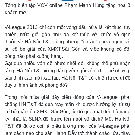
Tổng biên tập VOV online Phạm Mạnh Hùng tặng hoa 3
khách mời
V-League 2013 chỉ còn một vòng đấu nữa là kết thúc, tuy
nhiên, mùa giải gần như đã kết thúc với chức vô địch
thuộc về Hà Nội T&T cùng những “ồn ào” chưa nguôi về
sự cố bỏ giải của XMXT.Sài Gòn và việc không có đội
bóng nào phải xuống hạng.
Gạt qua nhiều vấn đề nhức nhối đó, không thể phủ nhận
rằng, Hà Nội T&T xứng đáng với ngôi vô địch. Thế nhưng,
sau đỉnh cao mới xác lập, Hà Nội T&T có chiến lược gì để
duy trì hình ảnh và phong độ?
Trong một mùa giải đầy biến động của V-League, phải
chăng HN.T&T đã quá may mắn khi được hưởng lợi từ sự
cố bỏ giải của XMXT.Sài Gòn, từ đó qua mặt đối thủ nặng
ký nhất là SLNA để bước lên ngôi vô địch? Một Hà Nội
T&T đã được coi là biểu tượng mới của V-League phải
làm cách nào cho sân Hàng Đẫy trở thành chảo lửa, thay