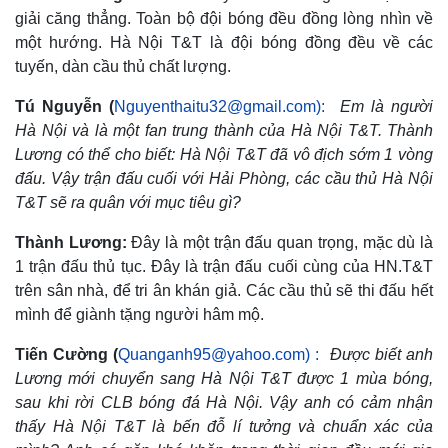
giải căng thẳng. Toàn bộ đội bóng đều đồng lòng nhìn về
một hướng. Hà Nội T&T là đội bóng đồng đều về các
tuyến, dàn cầu thủ chất lượng.
Tú Nguyễn (
Nguyenthaitu32@gmail.com):
Em là người
Hà Nội và là một fan trung thành của Hà Nội T&T. Thành
Lương có thể cho biết: Hà Nội T&T đã vô địch sớm 1 vòng
đấu. Vậy trận đấu cuối với Hải Phòng, các cầu thủ Hà Nội
T&T sẽ ra quân với mục tiêu gì?
Thành Lương:
Đây là một trận đấu quan trọng, mặc dù là
1 trận đấu thủ tục. Đây là trận đấu cuối cùng của HN.T&T
trên sân nhà, để tri ân khán giả. Các cầu thủ sẽ thi đấu hết
mình để giành tặng người hâm mộ.
Tiến Cường (
Quanganh95@yahoo.com) :
Được biết anh
Lương mới chuyển sang Hà Nội T&T được 1 mùa bóng,
sau khi rời CLB bóng đá Hà Nội. Vậy anh có cảm nhận
thấy Hà Nội T&T là bến đỗ lí tưởng và chuẩn xác của