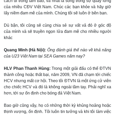
cách đi trong tâm bão, và nhất là sống trong sự quay lưng
của nhiều CĐV Việt Nam. Chúc các bạn khỏe và hãy giữ
lấy niềm đam mê của mình. Chúng tôi sẽ luôn ở bên bạn.
Doanh nghiệp
Công nghệ
Dù bận, tôi cũng sẽ cùng chia sẻ sự vất vả đó ở góc độ
Thông tin doanh nghiệp
Sành điệu
của mình và sẽ truyền ngọn lửa đam mê cho nhiều người
Doanh nghiệp 24h
Tin Công nghệ
khác
Doanh nhân
Trải nghiệm
Vì cộng đồng
Chuyển đổi số
Quang Minh (Hà Nội):
Ông đánh giá thế nào về khả năng
của U23 Việt Nam tại SEA Games năm nay?
HLV Phan Thanh Hùng:
Trong một giải đấu có thể ĐTVN
thành công hoặc thất bại, năm 2009, VN đã chạm tới chiếc
HCV nhưng mất cơ hội. Theo tôi ĐTVN là một ứng cử viên
cho chiếc HCV và đó là không ngoài tầm tay. Phải nghĩ xa
hơn, tới sự ổn định cho bóng đá Việt Nam.
Bao giờ cũng vậy, họ có những thời kỳ khủng hoảng hoặc
thịnh vượng, ổn định. Tôi luôn tin tưởng và khi tôi làm việc