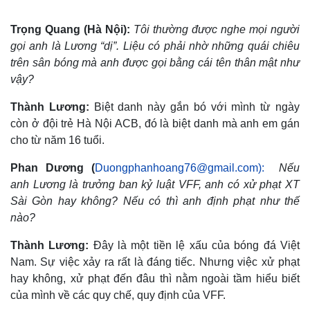
Trọng Quang (Hà Nội):
Tôi thường được nghe mọi người
gọi anh là Lương “dị”. Liệu có phải nhờ những quái chiêu
trên sân bóng mà anh được gọi bằng cái tên thân mật như
vậy?
Thành Lương:
Biệt danh này
gắn bó với mình từ ngày
còn ở đội trẻ Hà Nội ACB, đó là biệt danh mà anh em gán
cho từ năm 16 tuổi.
Phan Dương (
Duongphanhoang76@gmail.com):
Nếu
anh Lương là trưởng ban kỷ luật VFF, anh có xử phạt XT
Sài Gòn hay không? Nếu có thì anh định phạt như thế
nào?
Thành Lương:
Đây là một tiền lệ xấu của bóng đá Việt
Nam. Sự việc xảy ra rất là đáng tiếc. Nhưng việc xử phạt
hay không, xử phạt đến đâu thì nằm ngoài tầm hiểu biết
của mình về các quy chế, quy định của VFF.