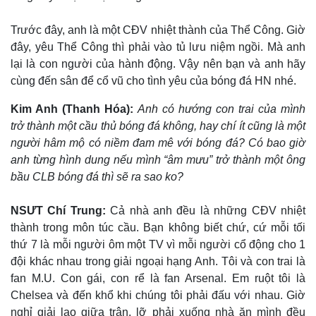
Trước đây, anh là một CĐV nhiệt thành của Thể Công. Giờ
đây, yêu Thể Công thì phải vào tủ lưu niệm ngồi. Mà anh
lại là con người của hành động. Vậy nên bạn và anh hãy
cùng đến sân để cổ vũ cho tình yêu của bóng đá HN nhé.
Kim Anh (Thanh Hóa):
Anh có hướng con trai của mình
trở thành một cầu thủ bóng đá không, hay chí ít cũng là một
người hâm mộ có niềm đam mê với bóng đá? Có bao giờ
anh từng hình dung nếu mình “âm mưu” trở thành một ông
bầu CLB bóng đá thì sẽ ra sao ko?
NSƯT Chí Trung:
Cả nhà anh đều là những CĐV nhiệt
thành trong môn túc cầu. Bạn không biết chứ, cứ mỗi tối
thứ 7 là mỗi người ôm một TV vì mỗi người cổ động cho 1
đội khác nhau trong giải ngoại hạng Anh. Tôi và con trai là
fan M.U. Con gái, con rể là fan Arsenal. Em ruột tôi là
Chelsea và đến khổ khi chúng tôi phải đấu với nhau. Giờ
nghỉ giải lao giữa trận, lỡ phải xuống nhà ăn mình đều