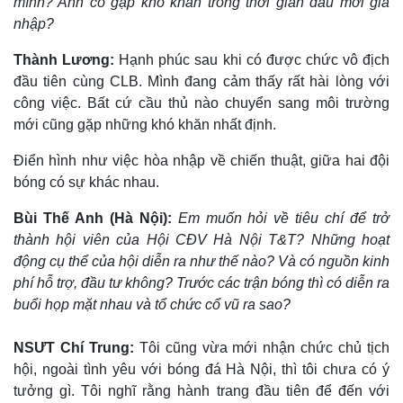
mình? Anh có gặp khó khăn trong thời gian đầu mới gia
nhập?
Thành Lương:
Hạnh phúc sau khi có được chức vô địch
đầu tiên cùng CLB. Mình đang cảm thấy rất hài lòng với
công việc. Bất cứ cầu thủ nào chuyển sang môi trường
mới cũng gặp những khó khăn nhất định.
Điển hình như việc hòa nhập về chiến thuật, giữa hai đội
bóng có sự khác nhau.
Bùi Thế Anh (Hà Nội):
Em muốn hỏi về tiêu chí để trở
thành hội viên của Hội CĐV Hà Nội T&T? Những hoạt
động cụ thể của hội diễn ra như thế nào? Và có nguồn kinh
phí hỗ trợ, đầu tư không?
Trước các trận bóng thì có diễn ra
buổi họp mặt nhau và tổ chức cổ vũ ra sao?
Kinh tế
Thị trường
Bất động sản
Giá vàng
NSƯT Chí Trung:
Tôi cũng vừa mới nhận chức chủ tịch
Khởi nghiệp
Tiêu dùng
hội, ngoài tình yêu với bóng đá Hà Nội, thì tôi chưa có ý
Tỷ giá
tưởng gì. Tôi nghĩ rằng hành trang đầu tiên để đến với
Chứng khoán