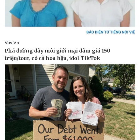
Thể thao
Ô tô - Xe máy
Bóng đá
Ô tô
Lịch thi đấu bóng đá
Xe máy
Thế giới thể thao
Tư vấn
eSports
Hậu trường