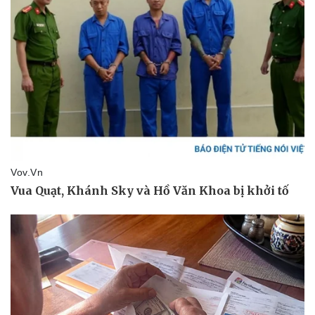
Dinh dưỡng - món ngon
Nhà đẹp
Cây thuốc
Blog
Sản phụ khoa
Tình yêu - Gia đình
Nhi khoa
Nam khoa
Làm đẹp - giảm cân
Phòng mạch online
Ăn sạch sống khỏe