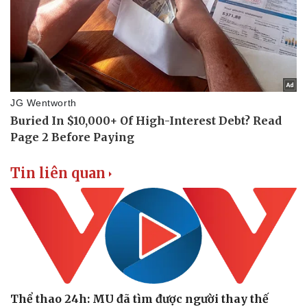
Tin liên quan
Văn hóa
Giải trí
Sân khấu - Điện ảnh
Nghệ sĩ
Văn học
Thời trang
Âm nhạc
Sao Việt
Di sản
Thể thao 24h: MU đã tìm được người thay thế