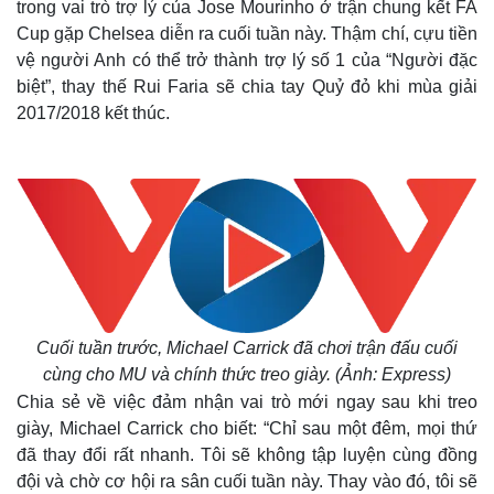
trong vai trò trợ lý của Jose Mourinho ở trận chung kết FA
Cup gặp Chelsea diễn ra cuối tuần này. Thậm chí, cựu tiền
vệ người Anh có thể trở thành trợ lý số 1 của “Người đặc
biệt”, thay thế Rui Faria sẽ chia tay Quỷ đỏ khi mùa giải
2017/2018 kết thúc.
Cuối tuần trước, Michael Carrick đã chơi trận đấu cuối
cùng cho MU và chính thức treo giày. (Ảnh: Express)
Chia sẻ về việc đảm nhận vai trò mới ngay sau khi treo
giày, Michael Carrick cho biết: “Chỉ sau một đêm, mọi thứ
đã thay đổi rất nhanh. Tôi sẽ không tập luyện cùng đồng
Thế giới
Multimedia
đội và chờ cơ hội ra sân cuối tuần này. Thay vào đó, tôi sẽ
Quan sát
Video