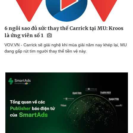
Tư vấn
Câu chuyện thời sự
Săn Tour
Đọc truyện đêm khuya
check-in
Cửa sổ tình yêu
Kể chuyện cho bé
6 ngôi sao đủ sức thay thế Carrick tại MU: Kroos
Hạt giống tâm hồn
là ứng viên số 1
VOV.VN - Carrick sẽ giải nghệ khi mùa giải năm nay khép lại, MU
đang gấp rút tìm người thay thế tiền vệ này.