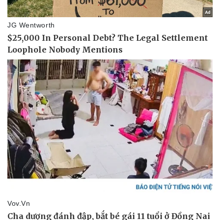
Doanh nghiệp
Công nghệ
Thông tin doanh nghiệp
Sành điệu
Doanh nghiệp 24h
Tin Công nghệ
Doanh nhân
Trải nghiệm
Vì cộng đồng
Chuyển đổi số