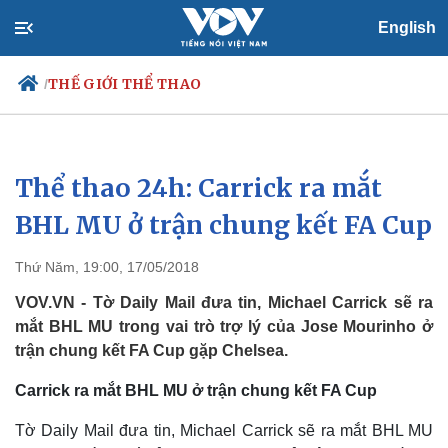
English
THẾ GIỚI THỂ THAO
/
Thể thao 24h: Carrick ra mắt
Chính trị
Xã hội
Đảng
Tin 24h
BHL MU ở trận chung kết FA Cup
Tổ chức nhân sự
Dự báo thời tiết
Quốc hội
Giáo dục
Thứ Năm, 19:00, 17/05/2018
Nhận diện sự thật
Dấu ấn VOV
Việc làm
VOV.VN - Tờ Daily Mail đưa tin, Michael Carrick sẽ ra
Biển đảo
mắt BHL MU trong vai trò trợ lý của Jose Mourinho ở
trận chung kết FA Cup gặp Chelsea.
Carrick ra mắt BHL MU ở trận chung kết FA Cup
Tờ Daily Mail đưa tin, Michael Carrick sẽ ra mắt BHL MU