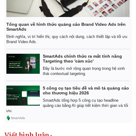
Tổng quan về hình thức quảng cáo Brand Video Ads trên
SmartAds
Định nghĩa, vị trí hiển thị, quy cách nội dung, cách thiết lập và tối ưu
Brand Video Ads.
SmartAds chính thức ra mắt tính năng
Targeting theo 'cảm xúc'
Đây là bước mở rộng quan trọng trong hệ sinh
thái contextual targeting.
5 công cụ tạo tiêu đề và mô tả quảng cáo
cho thương hiệu 2026
SmartAds tổng hợp 5 công cụ tạo headline
quảng cáo bằng AI giúp tiết kiệm thời gian và tối
Pháp luật
Quân sự - Quốc phòng
ưu.
Vụ án
Vũ khí
Tin nóng
Việt Nam
Tư vấn luật
Phân tích
Viết bình luận