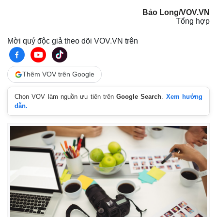
Bảo Long/VOV.VN
Tổng hợp
Mời quý độc giả theo dõi VOV.VN trên
Kinh tế
Thị trường
Thêm VOV trên Google
Bất động sản
Giá vàng
Khởi nghiệp
Tiêu dùng
Chọn VOV làm nguồn ưu tiên trên
Google Search
.
Xem hướng
Tỷ giá
dẫn.
Chứng khoán
Giá cà phê