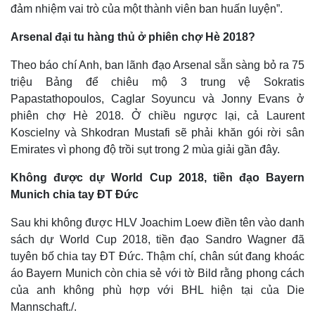
Cuộc sống đó đây
Ảnh
đảm nhiệm vai trò của một thành viên ban huấn luyện”.
Hồ sơ
E-Magazine
Arsenal đại tu hàng thủ ở phiên chợ Hè 2018?
Infographic
Theo báo chí Anh, ban lãnh đạo Arsenal sẵn sàng bỏ ra 75
triệu Bảng để chiêu mộ 3 trung vệ Sokratis
Papastathopoulos, Caglar Soyuncu và Jonny Evans ở
phiên chợ Hè 2018. Ở chiều ngược lại, cả Laurent
Koscielny và Shkodran Mustafi sẽ phải khăn gói rời sân
Emirates vì phong độ trồi sụt trong 2 mùa giải gần đây.
Không được dự World Cup 2018, tiền đạo Bayern
Munich chia tay ĐT Đức
Sau khi không được HLV Joachim Loew điền tên vào danh
sách dự World Cup 2018, tiền đạo Sandro Wagner đã
tuyên bố chia tay ĐT Đức. Thậm chí, chân sút đang khoác
áo Bayern Munich còn chia sẻ với tờ Bild rằng phong cách
của anh không phù hợp với BHL hiện tại của Die
Mannschaft./.