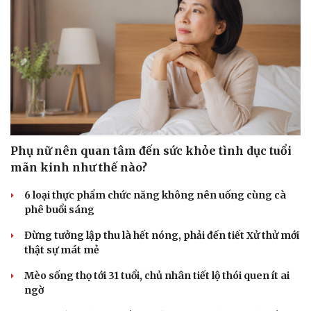
Sức khỏe
Đời sống
Dinh dưỡng - món ngon
Nhà đẹp
Cây thuốc
Blog
Phụ nữ nên quan tâm đến sức khỏe tình dục tuổi
Sản phụ khoa
Tình yêu - Gia đình
mãn kinh như thế nào?
Nhi khoa
Nam khoa
6 loại thực phẩm chức năng không nên uống cùng cà
Làm đẹp - giảm cân
phê buổi sáng
Phòng mạch online
Ăn sạch sống khỏe
Đừng tưởng lập thu là hết nóng, phải đến tiết Xử thử mới
thật sự mát mẻ
Mèo sống thọ tới 31 tuổi, chủ nhân tiết lộ thói quen ít ai
ngờ