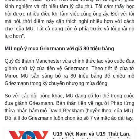
kinh nghiệm và rất hiểu tâm lý cầu thủ. Tôi cảm thấy học
hỏi được nhiều điều khi làm việc cùng ông ấy. Đối với tôi
mà nói, thời điểm này cần thích nghi nhiều hơn với cách
chơi của MU. Tất cả đang còn ở phía trước và tôi phải nỗ
lực hơn”.
MU ngỏ ý mua Griezmann với giá 80 triệu bảng
Quỷ đỏ thành Manchester vừa chính thức lao vào cuộc đua
giành chữ kỹ của tiền vệ Griezmann. Theo tiết lộ của tờ
Mirror, MU sẵn sàng bỏ ra 80 triệu bảng để chiêu mộ
Griezmann trong kỳ chuyển nhượng mùa đông.
So với các đội bóng khác, MU đang có lợi thế trong cuộc
đua giành Griezmann. Bản thân tiền vệ người Pháp từng
thừa nhận hâm mộ David Beckham (huyền thoại của MU).
Đó là lí do Griezmann luôn chọn áo số 7 và mặc áo dài tay.
U19 Việt Nam và U19 Thái Lan,