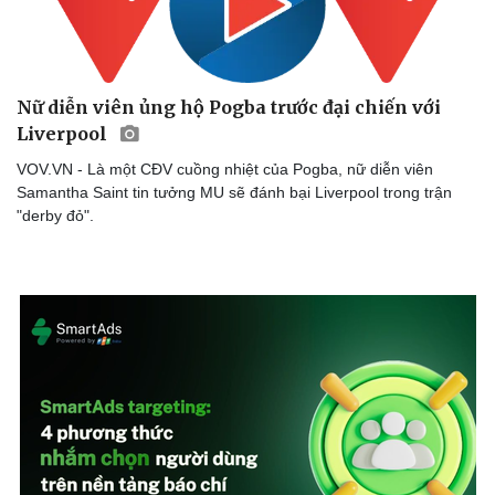
Doanh nghiệp
Công nghệ
Nữ diễn viên ủng hộ Pogba trước đại chiến với
Thông tin doanh nghiệp
Sành điệu
Liverpool
Doanh nghiệp 24h
Tin Công nghệ
VOV.VN - Là một CĐV cuồng nhiệt của Pogba, nữ diễn viên
Doanh nhân
Trải nghiệm
Samantha Saint tin tưởng MU sẽ đánh bại Liverpool trong trận
Vì cộng đồng
Chuyển đổi số
"derby đỏ".