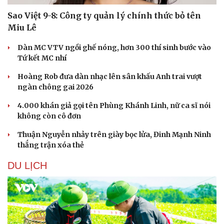
Sao Việt 9-8: Công ty quản lý chính thức bỏ tên
Miu Lê
Dàn MC VTV ngồi ghế nóng, hơn 300 thí sinh bước vào
Tứ kết MC nhí
Hoàng Rob đưa dàn nhạc lên sân khấu Anh trai vượt
ngàn chông gai 2026
4.000 khán giả gọi tên Phùng Khánh Linh, nữ ca sĩ nói
không còn cô đơn
Thuận Nguyễn nhảy trên giày bọc lửa, Đinh Mạnh Ninh
thắng trận xóa thẻ
Văn hóa
Giải trí
Sân khấu - Điện ảnh
Nghệ sĩ
DU LỊCH
Văn học
Thời trang
Âm nhạc
Sao Việt
Di sản