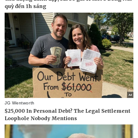
Vụ án
Vũ khí
Tin nóng
Việt Nam
Tư vấn luật
Phân tích