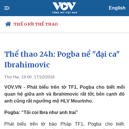
English
THẾ GIỚI THỂ THAO
/
Thể thao 24h: Pogba nể "đại ca"
Chính trị
Xã hội
Đảng
Tin 24h
Ibrahimovic
Tổ chức nhân sự
Dự báo thời tiết
Quốc hội
Giáo dục
Thứ Hai, 19:00, 17/10/2016
Nhận diện sự thật
Dấu ấn VOV
Việc làm
VOV.VN - Phát biểu trên tờ TF1, Pogba cho biết mối
Biển đảo
quan hệ giữa anh và Ibrahimovic rất tốt, bên cạnh đó
anh cũng rất ngưỡng mộ HLV Mourinho.
Pogba: “Tôi coi Ibra như anh trai”
Phát biểu trên tờ báo Pháp TF1, Pogba cho biết: