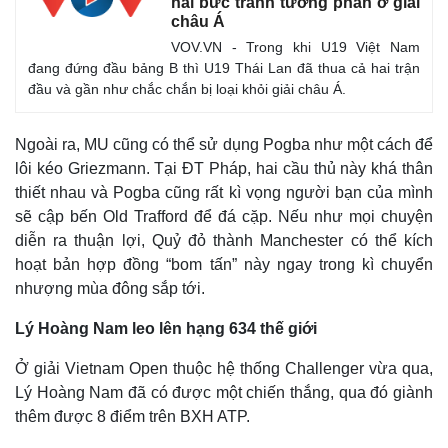
hai bức tranh tương phản ở giải
châu Á
VOV.VN - Trong khi U19 Việt Nam
đang đứng đầu bảng B thì U19 Thái Lan đã thua cả hai trận
đầu và gần như chắc chắn bị loại khỏi giải châu Á.
Ngoài ra, MU cũng có thể sử dụng Pogba như một cách để
lôi kéo Griezmann. Tại ĐT Pháp, hai cầu thủ này khá thân
thiết nhau và Pogba cũng rất kì vọng người bạn của mình
sẽ cập bến Old Trafford để đá cặp. Nếu như mọi chuyện
diễn ra thuận lợi, Quỷ đỏ thành Manchester có thể kích
hoạt bản hợp đồng “bom tấn” này ngay trong kì chuyển
nhượng mùa đông sắp tới.
Thế giới
Multimedia
Quan sát
Video
Lý Hoàng Nam leo lên hạng 634 thế giới
Cuộc sống đó đây
Ảnh
Hồ sơ
E-Magazine
Ở giải Vietnam Open thuộc hệ thống Challenger vừa qua,
Infographic
Lý Hoàng Nam đã có được một chiến thắng, qua đó giành
thêm được 8 điểm trên BXH ATP.