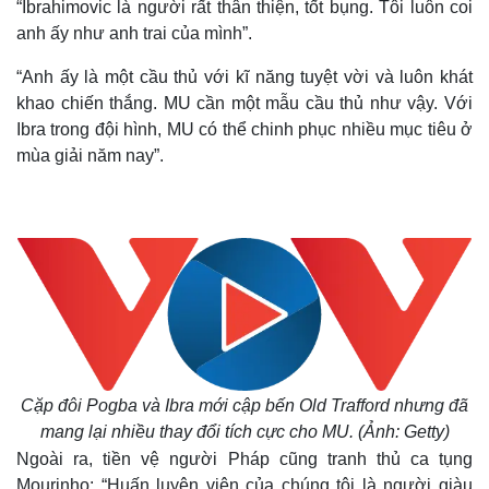
“Ibrahimovic là người rất thân thiện, tốt bụng. Tôi luôn coi
anh ấy như anh trai của mình”.
“Anh ấy là một cầu thủ với kĩ năng tuyệt vời và luôn khát
khao chiến thắng. MU cần một mẫu cầu thủ như vậy. Với
Ibra trong đội hình, MU có thể chinh phục nhiều mục tiêu ở
mùa giải năm nay”.
Cặp đôi Pogba và Ibra mới cập bến Old Trafford nhưng đã
mang lại nhiều thay đổi tích cực cho MU. (Ảnh: Getty)
Ngoài ra, tiền vệ người Pháp cũng tranh thủ ca tụng
Mourinho: “Huấn luyện viên của chúng tôi là người giàu