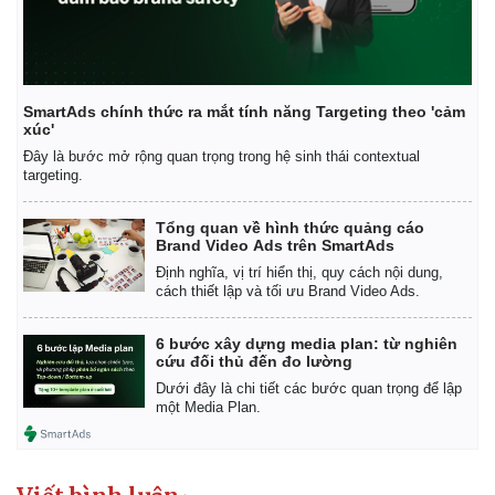
SmartAds chính thức ra mắt tính năng Targeting theo 'cảm
xúc'
Đây là bước mở rộng quan trọng trong hệ sinh thái contextual
targeting.
Tổng quan về hình thức quảng cáo
Brand Video Ads trên SmartAds
Định nghĩa, vị trí hiển thị, quy cách nội dung,
cách thiết lập và tối ưu Brand Video Ads.
6 bước xây dựng media plan: từ nghiên
cứu đối thủ đến đo lường
Kinh tế
Thị trường
Dưới đây là chi tiết các bước quan trọng để lập
một Media Plan.
Bất động sản
Giá vàng
Khởi nghiệp
Tiêu dùng
Tỷ giá
Chứng khoán