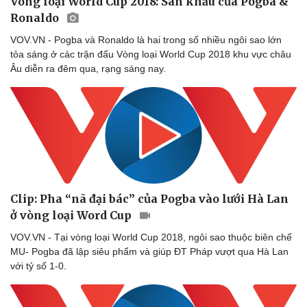
Vòng loại World Cup 2018: Sân khấu của Pogba &
Thể thao
Ô tô - Xe máy
Ronaldo
Bóng đá
Ô tô
VOV.VN - Pogba và Ronaldo là hai trong số nhiều ngôi sao lớn
Lịch thi đấu bóng đá
Xe máy
tỏa sáng ở các trận đấu Vòng loại World Cup 2018 khu vực châu
Thế giới thể thao
Tư vấn
Âu diễn ra đêm qua, rạng sáng nay.
eSports
Hậu trường
Clip: Pha “nã đại bác” của Pogba vào lưới Hà Lan
ở vòng loại Word Cup
VOV.VN - Tại vòng loại World Cup 2018, ngôi sao thuộc biên chế
MU- Pogba đã lập siêu phẩm và giúp ĐT Pháp vượt qua Hà Lan
với tỷ số 1-0.