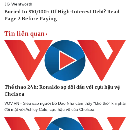
Tin liên quan
Doanh nghiệp
Công nghệ
Thông tin doanh nghiệp
Sành điệu
Doanh nghiệp 24h
Tin Công nghệ
Doanh nhân
Trải nghiệm
Thể thao 24h: Ronaldo sợ đối đầu với cựu hậu vệ
Vì cộng đồng
Chuyển đổi số
Chelsea
VOV.VN - Siêu sao người Bồ Đào Nha cảm thấy “khó thở” khi phải
đối mặt với Ashley Cole, cựu hậu vệ của Chelsea.