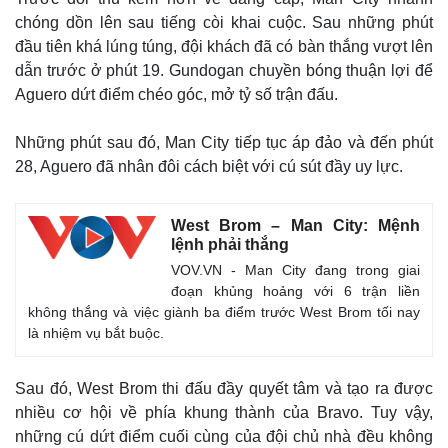
chóng dồn lên sau tiếng còi khai cuộc. Sau những phút
đầu tiên khá lúng túng, đội khách đã có bàn thắng vượt lên
dẫn trước ở phút 19. Gundogan chuyền bóng thuận lợi để
Aguero dứt điểm chéo góc, mở tỷ số trận đấu.
Những phút sau đó, Man City tiếp tục áp đảo và đến phút
28, Aguero đã nhân đôi cách biệt với cú sút đầy uy lực.
West Brom – Man City: Mệnh
lệnh phải thắng
VOV.VN - Man City đang trong giai
đoạn khủng hoảng với 6 trận liền
không thắng và việc giành ba điểm trước West Brom tối nay
là nhiệm vụ bắt buộc.
Sau đó, West Brom thi đấu đầy quyết tâm và tạo ra được
Thế giới
Multimedia
nhiều cơ hội về phía khung thành của Bravo. Tuy vậy,
Quan sát
Video
những cú dứt điểm cuối cùng của đội chủ nhà đều không