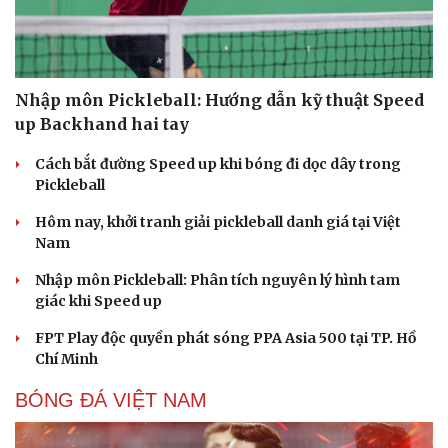
check-in
Cửa sổ tình yêu
Kể chuyện cho bé
Hạt giống tâm hồn
Nhập môn Pickleball: Hướng dẫn kỹ thuật Speed
up Backhand hai tay
Cách bắt đường Speed up khi bóng đi dọc dây trong
Pickleball
Hôm nay, khởi tranh giải pickleball danh giá tại Việt
Nam
Nhập môn Pickleball: Phân tích nguyên lý hình tam
giác khi Speed up
FPT Play độc quyền phát sóng PPA Asia 500 tại TP. Hồ
Chí Minh
BÓNG ĐÁ VIỆT NAM