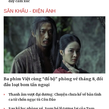
đầy cảm xúc
SÂN KHẤU - ĐIỆN ẢNH
Văn hóa
Giải trí
Sân khấu - Điện ảnh
Nghệ sĩ
Văn học
Thời trang
Âm nhạc
Sao Việt
Di sản
Ba phim Việt cùng “đổ bộ” phòng vé tháng 8, đối
đầu loạt bom tấn ngoại
Thanh âm vượt đại dương: Chuyện chưa kể về bản tình
ca từ chốn ngục tù Côn Đảo
Sau kỷ lục phòng vé, Sony hé lộ tương lai của Tom