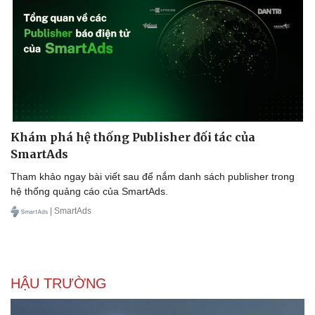
Sản phụ khoa
Tình yêu - Gia đình
Nhi khoa
Nam khoa
Làm đẹp - giảm cân
Phòng mạch online
Ăn sạch sống khỏe
Khám phá hệ thống Publisher đối tác của
SmartAds
Tham khảo ngay bài viết sau để nắm danh sách publisher trong
hệ thống quảng cáo của SmartAds.
| SmartAds
HẬU TRƯỜNG