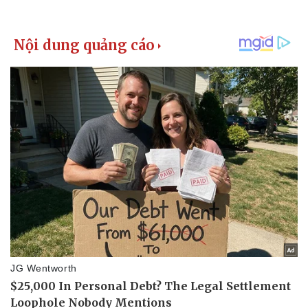
Pháp luật
Quân sự - Quốc phòng
Vụ án
Vũ khí
Tin nóng
Việt Nam
Tư vấn luật
Phân tích