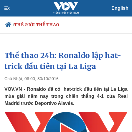
English
THẾ GIỚI THỂ THAO
/
Thể thao 24h: Ronaldo lập hat-
Chính trị
Xã hội
Đảng
Tin 24h
trick đầu tiên tại La Liga
Tổ chức nhân sự
Dự báo thời tiết
Quốc hội
Giáo dục
Chủ Nhật, 06:00, 30/10/2016
Nhận diện sự thật
Dấu ấn VOV
Việc làm
VOV.VN - Ronaldo đã có hat-trick đầu tiên tại La Liga
Biển đảo
mùa giải năm nay trong chiến thắng 4-1 của Real
Madrid trước Deportivo Alavés.