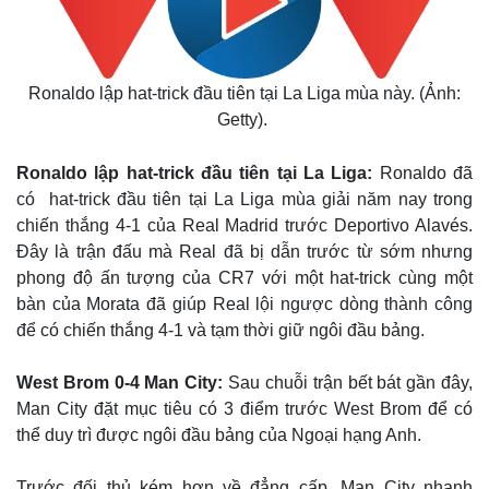
Ronaldo lập hat-trick đầu tiên tại La Liga mùa này. (Ảnh:
Getty).
Ronaldo lập hat-trick đầu tiên tại La Liga:
Ronaldo đã
có hat-trick đầu tiên tại La Liga mùa giải năm nay trong
chiến thắng 4-1 của Real Madrid trước Deportivo Alavés.
Đây là trận đấu mà Real đã bị dẫn trước từ sớm nhưng
phong độ ấn tượng của CR7 với một hat-trick cùng một
bàn của Morata đã giúp Real lội ngược dòng thành công
để có chiến thắng 4-1 và tạm thời giữ ngôi đầu bảng.
West Brom 0-4 Man City:
Sau chuỗi trận bết bát gần đây,
Man City đặt mục tiêu có 3 điểm trước West Brom để có
thể duy trì được ngôi đầu bảng của Ngoại hạng Anh.
Trước đối thủ kém hơn về đẳng cấp, Man City nhanh