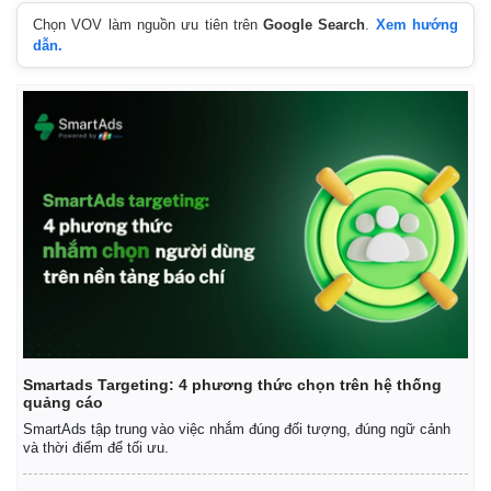
Chọn VOV làm nguồn ưu tiên trên
Google Search
.
Xem hướng
dẫn.
Kinh tế
Thị trường
Bất động sản
Giá vàng
Khởi nghiệp
Tiêu dùng
Tỷ giá
Chứng khoán
Giá cà phê
Smartads Targeting: 4 phương thức chọn trên hệ thống
quảng cáo
SmartAds tập trung vào việc nhắm đúng đối tượng, đúng ngữ cảnh
và thời điểm để tối ưu.