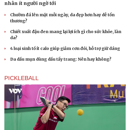
nhân ít người ngờ tới
Chườm đá lên mặt mỗi ngày, da đẹp hơn hay dễ tổn
thương?
Chiết xuất đậu đen mang lại lợi ích gì cho sức khỏe, làn
da?
4 loại sinh tố ít calo giúp giảm cơn đói, hỗ trợ giữ dáng
Da dầu mụn dùng dầu tẩy trang: Nên hay không?
PICKLEBALL
Du lịch
Podcast
Tư vấn
Câu chuyện thời sự
Săn Tour
Đọc truyện đêm khuya