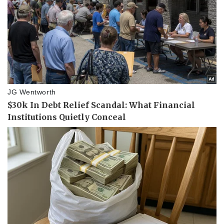
Thể thao
Ô tô - Xe máy
Bóng đá
Ô tô
Lịch thi đấu bóng đá
Xe máy
Thế giới thể thao
Tư vấn
eSports
Hậu trường