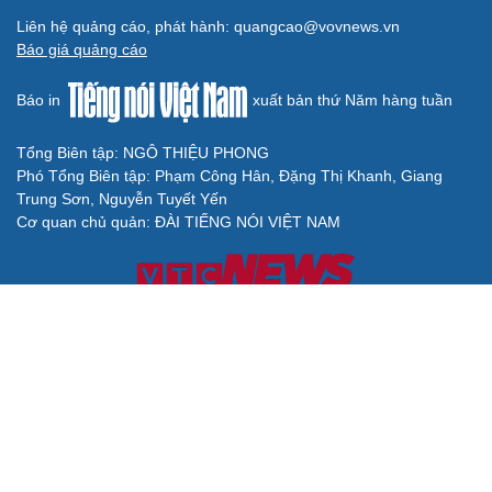
Liên hệ quảng cáo, phát hành: quangcao@vovnews.vn
Báo giá quảng cáo
Báo in
xuất bản thứ Năm hàng tuần
Tổng Biên tập: NGÔ THIỆU PHONG
Phó Tổng Biên tập: Phạm Công Hân, Đặng Thị Khanh, Giang
Trung Sơn, Nguyễn Tuyết Yến
Cơ quan chủ quản: ĐÀI TIẾNG NÓI VIỆT NAM
Không được sao chép lại bất kỳ thông tin nào từ website này khi
chưa có sự đồng ý bằng văn bản của Báo Điện tử Tiếng nói Việt
Nam
Giấy phép số 27/GP-BVHTTDL của Bộ Văn hóa, Thể thao và Du