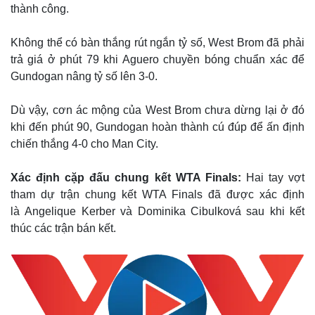
Cuộc sống đó đây
Ảnh
thành công.
Hồ sơ
E-Magazine
Infographic
Không thể có bàn thắng rút ngắn tỷ số, West Brom đã phải
trả giá ở phút 79 khi Aguero chuyền bóng chuẩn xác để
Gundogan nâng tỷ số lên 3-0.
Dù vậy, cơn ác mộng của West Brom chưa dừng lại ở đó
khi đến phút 90, Gundogan hoàn thành cú đúp để ấn định
chiến thắng 4-0 cho Man City.
Xác định cặp đấu chung kết WTA Finals:
Hai tay vợt
tham dự trận chung kết WTA Finals đã được xác định
là Angelique Kerber và Dominika Cibulková sau khi kết
thúc các trận bán kết.