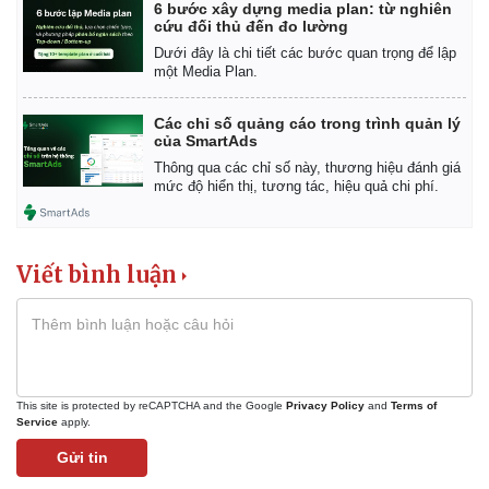
6 bước xây dựng media plan: từ nghiên
cứu đối thủ đến đo lường
Dưới đây là chi tiết các bước quan trọng để lập
một Media Plan.
Các chỉ số quảng cáo trong trình quản lý
của SmartAds
Thông qua các chỉ số này, thương hiệu đánh giá
mức độ hiển thị, tương tác, hiệu quả chi phí.
Viết bình luận
This site is protected by reCAPTCHA and the Google
Privacy Policy
and
Terms of
Service
apply.
Gửi tin