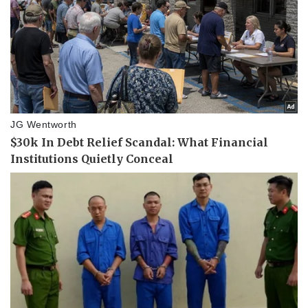
Thể thao
Ô tô - Xe máy
Bóng đá
Ô tô
Lịch thi đấu bóng đá
Xe máy
Thế giới thể thao
Tư vấn
eSports
Hậu trường