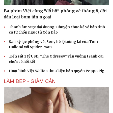
Ba phim Việt cùng “đổ bộ” phòng vé tháng 8, đối
đầu loạt bom tấn ngoại
Thanh âm vượt đại dương: Chuyện chưa kể về bản tình
ca từ chốn ngục tù Côn Đảo
Sau kỷ lục phòng vé, Sony hé lộ tương lai của Tom
Holland với Spider-Man
Tiến sát 1 tỷ USD, "The Odyssey" vẫn vướng tranh cãi
chưa có hồi kết
Hoạt hình Việt Wolfoo thua kiện bản quyền Peppa Pig
LÀM ĐẸP - GIẢM CÂN
Du lịch
Podcast