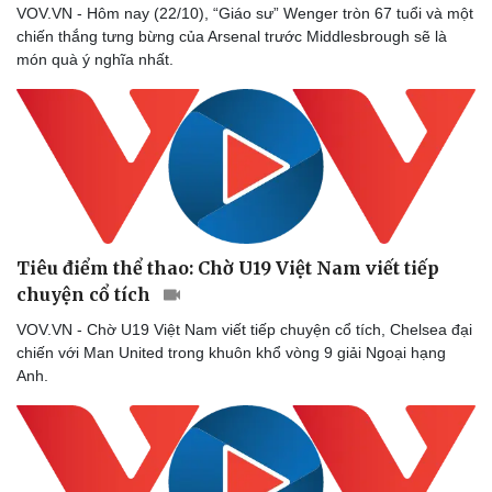
Làm đẹp - giảm cân
VOV.VN - Hôm nay (22/10), “Giáo sư” Wenger tròn 67 tuổi và một
Phòng mạch online
chiến thắng tưng bừng của Arsenal trước Middlesbrough sẽ là
Ăn sạch sống khỏe
món quà ý nghĩa nhất.
Tiêu điểm thể thao: Chờ U19 Việt Nam viết tiếp
chuyện cổ tích
VOV.VN - Chờ U19 Việt Nam viết tiếp chuyện cổ tích, Chelsea đại
chiến với Man United trong khuôn khổ vòng 9 giải Ngoại hạng
Anh.