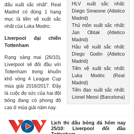
HLV xuất sắc nhất:
đấu xuất sắc nhất”. Real
Diego Simeone (Atletico
Madrid có đúng 1 hạng
Madrid)
mục là tiền vệ xuất sắc
Thủ môn xuất sắc nhất:
nhất của Luka Modric.
Jan Oblak (Atletico
Liverpool đại chiến
Madrid)
Tottenham
Hậu vệ xuất sắc nhất:
Diego Godin (Atletico
Rạng sáng mai (26/10),
Madrid)
Liverpool sẽ đối đầu với
Tiền vệ xuất sắc nhất:
Tottenham trong khuôn
Luka Modric (Real
khổ vòng 4 League Cup
Madrid)
mùa giải 2016/2017. Đây
Tiền đạo xuất sắc nhất:
là cuộc đọ sức của hai đội
Lionel Messi (Barcelona)
bóng đang có phong độ
cao ở mùa giải năm nay.
Lịch thi đấu bóng đá hôm nay
25/10: Liverpool đối đầu