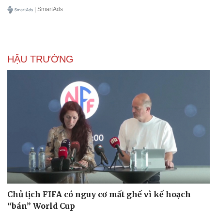
Văn học
Thời trang
| SmartAds
Âm nhạc
Sao Việt
Di sản
HẬU TRƯỜNG
Chủ tịch FIFA có nguy cơ mất ghế vì kế hoạch
“bán” World Cup