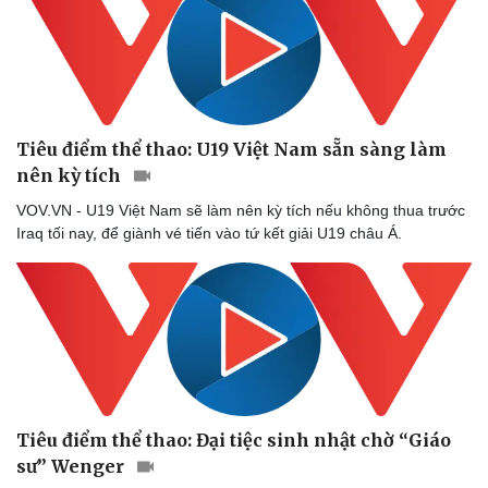
Tiêu điểm thể thao: U19 Việt Nam sẵn sàng làm
nên kỳ tích
VOV.VN - U19 Việt Nam sẽ làm nên kỳ tích nếu không thua trước
Iraq tối nay, để giành vé tiến vào tứ kết giải U19 châu Á.
Sức khỏe
Đời sống
Dinh dưỡng - món ngon
Nhà đẹp
Cây thuốc
Blog
Sản phụ khoa
Tình yêu - Gia đình
Tiêu điểm thể thao: Đại tiệc sinh nhật chờ “Giáo
Nhi khoa
sư” Wenger
Nam khoa