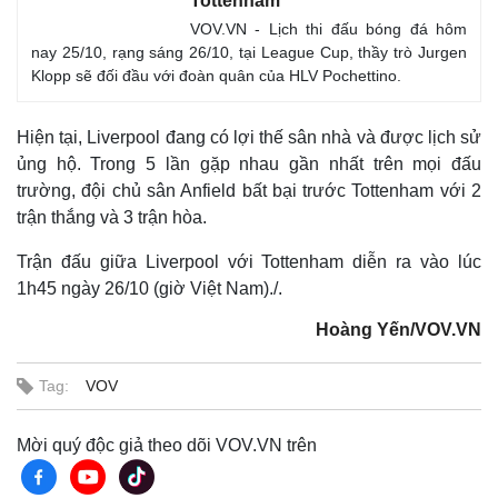
Tottenham
VOV.VN - Lịch thi đấu bóng đá hôm
nay 25/10, rạng sáng 26/10, tại League Cup, thầy trò Jurgen
Klopp sẽ đối đầu với đoàn quân của HLV Pochettino.
Hiện tại, Liverpool đang có lợi thế sân nhà và được lịch sử
ủng hộ. Trong 5 lần gặp nhau gần nhất trên mọi đấu
trường, đội chủ sân Anfield bất bại trước Tottenham với 2
trận thắng và 3 trận hòa.
Trận đấu giữa Liverpool với Tottenham diễn ra vào lúc
Kinh tế
Thị trường
1h45 ngày 26/10 (giờ Việt Nam)./.
Bất động sản
Giá vàng
Hoàng Yến/VOV.VN
Khởi nghiệp
Tiêu dùng
Tỷ giá
Chứng khoán
Tag:
VOV
Giá cà phê
Mời quý độc giả theo dõi VOV.VN trên