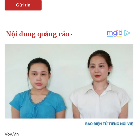
Gửi tin
Pháp luật
Quân sự - Quốc phòng
Vụ án
Vũ khí
Tin nóng
Việt Nam
Tư vấn luật
Phân tích