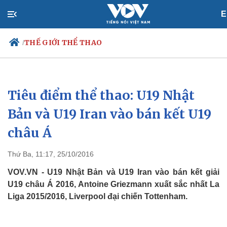
E
THẾ GIỚI THỂ THAO
/
Tiêu điểm thể thao: U19 Nhật
Chính trị
Xã hội
Đảng
Tin 24h
Bản và U19 Iran vào bán kết U19
Tổ chức nhân sự
Dự báo thời tiết
châu Á
Quốc hội
Giáo dục
Nhận diện sự thật
Dấu ấn VOV
Việc làm
Thứ Ba, 11:17, 25/10/2016
Biển đảo
VOV.VN - U19 Nhật Bản và U19 Iran vào bán kết giải
U19 châu Á 2016, Antoine Griezmann xuất sắc nhất La
Liga 2015/2016, Liverpool đại chiến Tottenham.