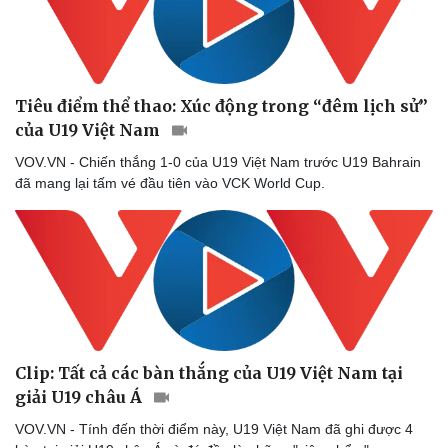
Tiêu điểm thể thao: Xúc động trong “đêm lịch sử”
của U19 Việt Nam
VOV.VN - Chiến thắng 1-0 của U19 Việt Nam trước U19 Bahrain
đã mang lại tấm vé đầu tiên vào VCK World Cup.
Doanh nghiệp
Công nghệ
Thông tin doanh nghiệp
Sành điệu
Doanh nghiệp 24h
Tin Công nghệ
Clip: Tất cả các bàn thắng của U19 Việt Nam tại
Doanh nhân
Trải nghiệm
giải U19 châu Á
Vì cộng đồng
Chuyển đổi số
VOV.VN - Tính đến thời điểm này, U19 Việt Nam đã ghi được 4