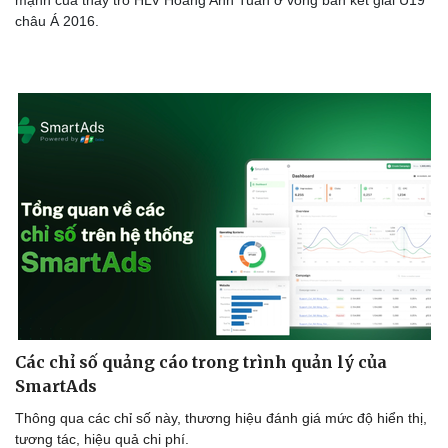
châu Á 2016.
Các chỉ số quảng cáo trong trình quản lý của
SmartAds
Văn hóa
Giải trí
Thông qua các chỉ số này, thương hiệu đánh giá mức độ hiển thị,
tương tác, hiệu quả chi phí.
Sân khấu - Điện ảnh
Nghệ sĩ