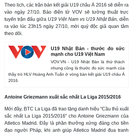
Theo lịch, các trận bán kết giải U19 châu Á 2016 sẽ diễn ra
vào ngày 27/10. Báo điện tử VOV sẽ tường thuật trực
tuyến trận đấu giữa
U19 Việt Nam vs U19 Nhật Bản,
diễn
ra vào lúc 23h15 ngày 27/10, mời quý độc giả quan tâm
theo dõi.
U19 Nhật Bản - thước đo sức
mạnh cho U19 Việt Nam
VOV.VN - U19 Nhật Bản là thử thách
nhưng cũng là thước đo sức mạnh của
Thế giới
Multimedia
thầy trò HLV Hoàng Anh Tuấn ở vòng bán kết giải U19 châu Á
Quan sát
Video
2016.
Cuộc sống đó đây
Ảnh
Hồ sơ
E-Magazine
Antoine Griezmann xuất sắc nhất La Liga 2015/2016
Infographic
Mới đây, BTC La Liga đã trao tặng danh hiệu “Cầu thủ xuất
sắc nhất La Liga 2015/2016” cho Antoine Griezmann của
Atletico Madrid. Đây là phần thưởng xứng đáng cho tiền
đạo người Pháp, khi anh giúp Atletico Madrid đua tranh