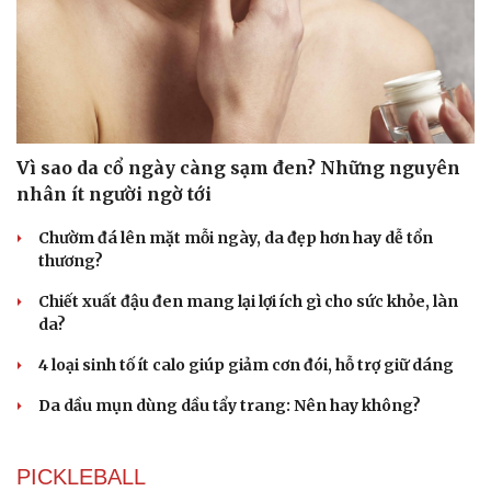
Tư vấn
Câu chuyện thời sự
Săn Tour
Đọc truyện đêm khuya
check-in
Cửa sổ tình yêu
Kể chuyện cho bé
Hạt giống tâm hồn
Vì sao da cổ ngày càng sạm đen? Những nguyên
nhân ít người ngờ tới
Chườm đá lên mặt mỗi ngày, da đẹp hơn hay dễ tổn
thương?
Chiết xuất đậu đen mang lại lợi ích gì cho sức khỏe, làn
da?
4 loại sinh tố ít calo giúp giảm cơn đói, hỗ trợ giữ dáng
Da dầu mụn dùng dầu tẩy trang: Nên hay không?
PICKLEBALL