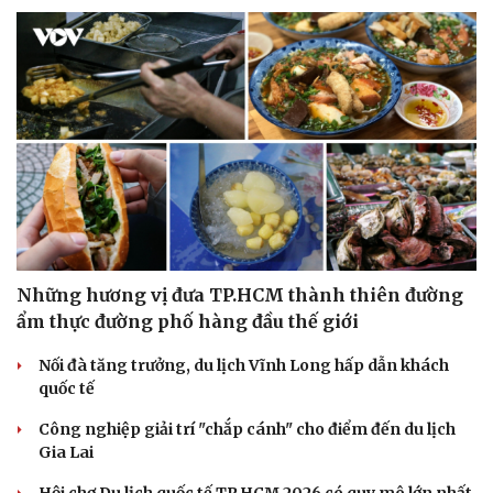
Những hương vị đưa TP.HCM thành thiên đường
ẩm thực đường phố hàng đầu thế giới
Nối đà tăng trưởng, du lịch Vĩnh Long hấp dẫn khách
quốc tế
Văn hóa
Giải trí
Sân khấu - Điện ảnh
Nghệ sĩ
Công nghiệp giải trí "chắp cánh" cho điểm đến du lịch
Văn học
Thời trang
Gia Lai
Âm nhạc
Sao Việt
Di sản