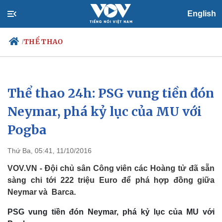
English
THỂ THAO
/
Thể thao 24h: PSG vung tiền đón
Chính trị
Xã hội
Đảng
Tin 24h
Neymar, phá kỷ lục của MU với
Tổ chức nhân sự
Dự báo thời tiết
Pogba
Quốc hội
Giáo dục
Nhận diện sự thật
Dấu ấn VOV
Việc làm
Thứ Ba, 05:41, 11/10/2016
Biển đảo
VOV.VN - Đội chủ sân Công viên các Hoàng tử đã sẵn
sàng chi tới 222 triệu Euro để phá hợp đồng giữa
Neymar và Barca.
PSG vung tiền đón Neymar, phá kỷ lục của MU với