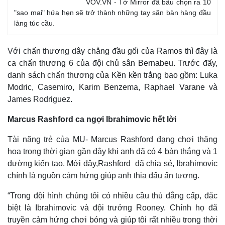
VOV.VN - Tờ Mirror đã bầu chọn ra 10
"sao mai" hứa hẹn sẽ trở thành những tay săn bàn hàng đầu
làng túc cầu.
Với chấn thương dây chằng đầu gối của Ramos thì đây là
ca chấn thương 6 của đội chủ sân Bernabeu. Trước đấy,
danh sách chấn thương của Kền kền trắng bao gồm: Luka
Modric, Casemiro, Karim Benzema, Raphael Varane và
James Rodriguez.
Thế giới
Multimedia
Marcus Rashford ca ngợi Ibrahimovic hết lời
Quan sát
Video
Tài năng trẻ của MU- Marcus Rashford đang chơi thăng
Cuộc sống đó đây
Ảnh
hoa trong thời gian gần đây khi anh đã có 4 bàn thắng và 1
Hồ sơ
E-Magazine
Infographic
đường kiến tạo. Mới đây,Rashford đã chia sẻ, Ibrahimovic
chính là nguồn cảm hứng giúp anh thia đấu ấn tượng.
“Trong đội hình chúng tôi có nhiều cầu thủ đẳng cấp, đặc
biệt là Ibrahimovic và đội trưởng Rooney. Chính họ đã
truyền cảm hứng chơi bóng và giúp tôi rất nhiều trong thời