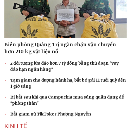
Hạt giống tâm hồn
Biên phòng Quảng Trị ngăn chặn vận chuyển
hơn 210 kg vật liệu nổ
2 đối tượng lừa đảo hơn 7 tỷ đồng bằng thủ đoạn "vay
đáo hạn ngân hàng"
Tạm giam cha dượng hành hạ, bắt bé gái 11 tuổi quỳ đến
1 giờ sáng
Bị bắt sau khi qua Campuchia mua súng quân dụng để
"phòng thân"
Bắt giam nữ TikToker Phượng Nguyễn
KINH TẾ