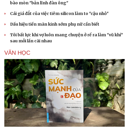
bào mòn "bản lĩnh đàn ông"
Cái giá đắt của việc tiêm silicon làm to "cậu nhỏ"
Dấu hiệu tiền mãn kinh sớm phụ nữ cần biết
Tôi bất lực khi vợ luôn mang chuyện ở rể ra làm "vũ khí"
sau mỗi lần cãi nhau
VĂN HỌC