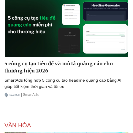
5 công cụ tạo tiêu đề và mô tả quảng cáo cho
thương hiệu 2026
Doanh nghiệp
Công nghệ
SmartAds tổng hợp 5 công cụ tạo headline quảng cáo bằng AI
giúp tiết kiệm thời gian và tối ưu.
Thông tin doanh nghiệp
Sành điệu
Doanh nghiệp 24h
Tin Công nghệ
| SmartAds
Doanh nhân
Trải nghiệm
Vì cộng đồng
Chuyển đổi số
VĂN HÓA