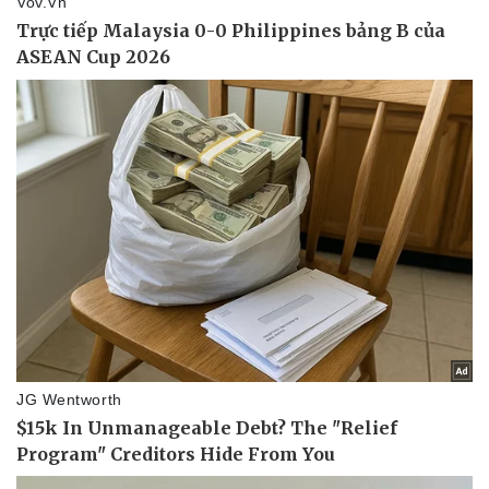
Pháp luật
Quân sự - Quốc phòng
Vụ án
Vũ khí
Tin nóng
Việt Nam
Tư vấn luật
Phân tích