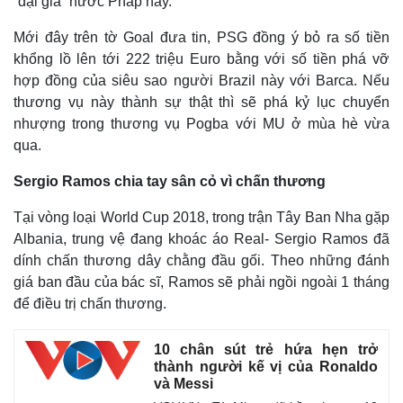
“đại gia” nước Pháp này.
Mới đây trên tờ Goal đưa tin, PSG đồng ý bỏ ra số tiền
khổng lồ lên tới 222 triệu Euro bằng với số tiền phá vỡ
hợp đồng của siêu sao người Brazil này với Barca. Nếu
thương vụ này thành sự thật thì sẽ phá kỷ lục chuyển
nhượng trong thương vụ Pogba với MU ở mùa hè vừa
qua.
Sergio Ramos chia tay sân cỏ vì chấn thương
Tại vòng loại World Cup 2018, trong trận Tây Ban Nha gặp
Albania, trung vệ đang khoác áo Real- Sergio Ramos đã
dính chấn thương dây chằng đầu gối. Theo những đánh
giá ban đầu của bác sĩ, Ramos sẽ phải ngồi ngoài 1 tháng
để điều trị chấn thương.
10 chân sút trẻ hứa hẹn trở
thành người kế vị của Ronaldo
và Messi