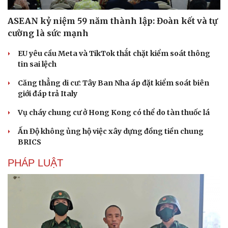
ASEAN kỷ niệm 59 năm thành lập: Đoàn kết và tự
cường là sức mạnh
EU yêu cầu Meta và TikTok thắt chặt kiểm soát thông
tin sai lệch
Căng thẳng di cư: Tây Ban Nha áp đặt kiểm soát biên
giới đáp trả Italy
Vụ cháy chung cư ở Hong Kong có thể do tàn thuốc lá
Ấn Độ không ủng hộ việc xây dựng đồng tiền chung
BRICS
PHÁP LUẬT
Du lịch
Podcast
Tư vấn
Câu chuyện thời sự
Săn Tour
Đọc truyện đêm khuya
check-in
Cửa sổ tình yêu
Kể chuyện cho bé