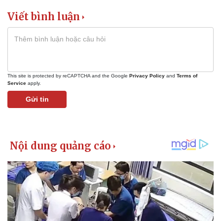
Viết bình luận
This site is protected by reCAPTCHA and the Google
Privacy Policy
and
Terms of
Service
apply.
Gửi tin
Kinh tế
Thị trường
Bất động sản
Giá vàng
Khởi nghiệp
Tiêu dùng
Tỷ giá
Chứng khoán
Giá cà phê