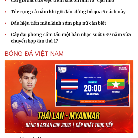
Cái giá đắt của việc tiêm silicon làm to "cậu nhỏ"
Tóc rụng cả nắm khi gội đầu, đừng bỏ qua 5 cách này
Dấu hiệu tiền mãn kinh sớm phụ nữ cần biết
Cây đại phong cầm tấu một bản nhạc suốt 639 năm vừa
chuyển hợp âm thứ 17
BÓNG ĐÁ VIỆT NAM
Sức khỏe
Đời sống
Dinh dưỡng - món ngon
Nhà đẹp
Cây thuốc
Blog
Sản phụ khoa
Tình yêu - Gia đình
Nhi khoa
Nam khoa
Làm đẹp - giảm cân
Phòng mạch online
Ăn sạch sống khỏe