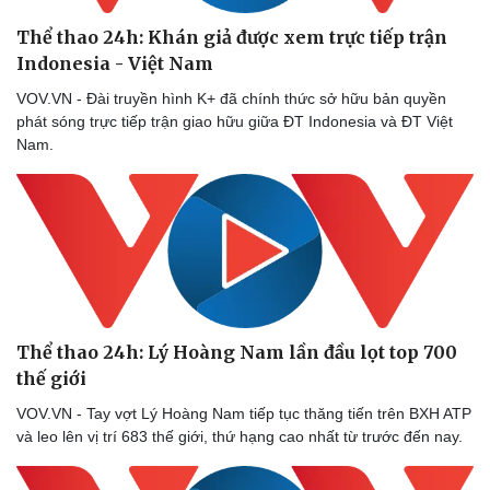
Thể thao 24h: Khán giả được xem trực tiếp trận
Indonesia - Việt Nam
VOV.VN - Đài truyền hình K+ đã chính thức sở hữu bản quyền
phát sóng trực tiếp trận giao hữu giữa ĐT Indonesia và ĐT Việt
Nam.
Thể thao
Ô tô - Xe máy
Bóng đá
Ô tô
Lịch thi đấu bóng đá
Xe máy
Thế giới thể thao
Tư vấn
Thể thao 24h: Lý Hoàng Nam lần đầu lọt top 700
eSports
thế giới
Hậu trường
VOV.VN - Tay vợt Lý Hoàng Nam tiếp tục thăng tiến trên BXH ATP
và leo lên vị trí 683 thế giới, thứ hạng cao nhất từ trước đến nay.