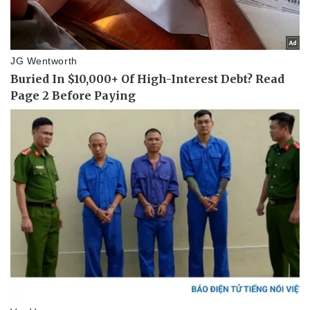
Pháp luật
Quân sự - Quốc phòng
Vụ án
Vũ khí
Tin nóng
Việt Nam
Tư vấn luật
Phân tích