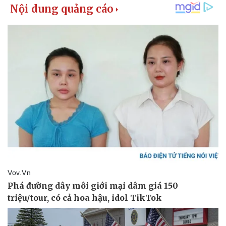
Kinh tế
Thị trường
Bất động sản
Giá vàng
Khởi nghiệp
Tiêu dùng
Tỷ giá
Chứng khoán
Giá cà phê