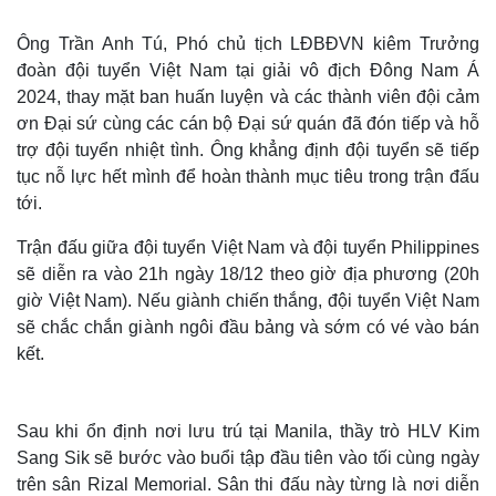
Ông Trần Anh Tú, Phó chủ tịch LĐBĐVN kiêm Trưởng
đoàn đội tuyển Việt Nam tại giải vô địch Đông Nam Á
2024, thay mặt ban huấn luyện và các thành viên đội cảm
ơn Đại sứ cùng các cán bộ Đại sứ quán đã đón tiếp và hỗ
trợ đội tuyển nhiệt tình. Ông khẳng định đội tuyển sẽ tiếp
tục nỗ lực hết mình để hoàn thành mục tiêu trong trận đấu
tới.
Trận đấu giữa đội tuyển Việt Nam và đội tuyển Philippines
sẽ diễn ra vào 21h ngày 18/12 theo giờ địa phương (20h
giờ Việt Nam). Nếu giành chiến thắng, đội tuyển Việt Nam
sẽ chắc chắn giành ngôi đầu bảng và sớm có vé vào bán
kết.
Sau khi ổn định nơi lưu trú tại Manila, thầy trò HLV Kim
Sang Sik sẽ bước vào buổi tập đầu tiên vào tối cùng ngày
trên sân Rizal Memorial. Sân thi đấu này từng là nơi diễn