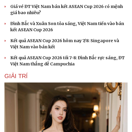
Giá vé ĐT Việt Nam bán kết ASEAN Cup 2026 có mệnh
giá bao nhiêu?
Đình Bắc và Xuân Son tỏa sáng, Việt Nam tiến vào bán
kết ASEAN Cup 2026
Kết quả ASEAN Cup 2026 hôm nay 7/8: Singapore và
Việt Nam vào bán kết
Kết quả ASEAN Cup 2026 tối 7-8: Đình Bắc rực sáng, ĐT
Việt Nam thắng dễ Campuchia
Sức khỏe
Đời sống
Dinh dưỡng - món ngon
Nhà đẹp
GIẢI TRÍ
Cây thuốc
Blog
Sản phụ khoa
Tình yêu - Gia đình
Nhi khoa
Nam khoa
Làm đẹp - giảm cân
Phòng mạch online
Ăn sạch sống khỏe