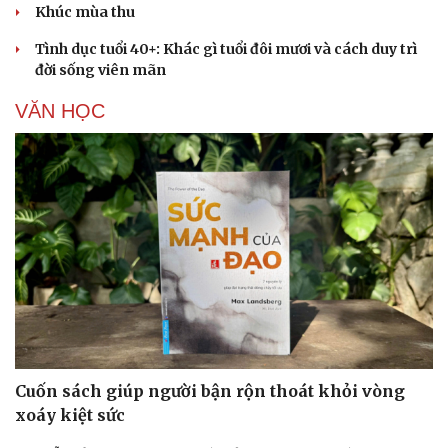
Khúc mùa thu
Tình dục tuổi 40+: Khác gì tuổi đôi mươi và cách duy trì
đời sống viên mãn
VĂN HỌC
Cải chính
Cuốn sách giúp người bận rộn thoát khỏi vòng
xoáy kiệt sức