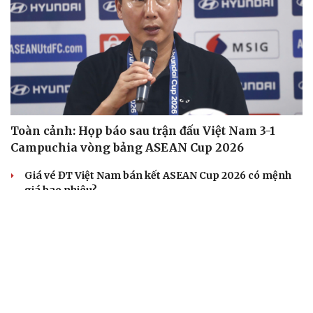
Toàn cảnh: Họp báo sau trận đấu Việt Nam 3-1
Campuchia vòng bảng ASEAN Cup 2026
Giá vé ĐT Việt Nam bán kết ASEAN Cup 2026 có mệnh
giá bao nhiêu?
Đình Bắc và Xuân Son tỏa sáng, Việt Nam tiến vào bán
kết ASEAN Cup 2026
Kết quả ASEAN Cup 2026 hôm nay 7/8: Singapore và
Việt Nam vào bán kết
Kết quả ASEAN Cup 2026 tối 7-8: Đình Bắc rực sáng, ĐT
Việt Nam thắng dễ Campuchia