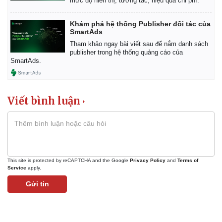
mức độ hiển thị, tương tác, hiệu quả chi phí.
Khám phá hệ thống Publisher đối tác của
SmartAds
Tham khảo ngay bài viết sau để nắm danh sách
publisher trong hệ thống quảng cáo của
SmartAds.
Viết bình luận
This site is protected by reCAPTCHA and the Google
Privacy Policy
and
Terms of
Service
apply.
Gửi tin