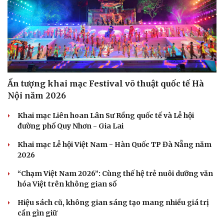
Ấn tượng khai mạc Festival võ thuật quốc tế Hà
Nội năm 2026
Khai mạc Liên hoan Lân Sư Rồng quốc tế và Lễ hội
Doanh nghiệp
Công nghệ
đường phố Quy Nhơn - Gia Lai
Thông tin doanh nghiệp
Sành điệu
Doanh nghiệp 24h
Tin Công nghệ
Khai mạc Lễ hội Việt Nam - Hàn Quốc TP Đà Nẵng năm
Doanh nhân
Trải nghiệm
2026
Vì cộng đồng
Chuyển đổi số
“Chạm Việt Nam 2026”: Cùng thế hệ trẻ nuôi dưỡng văn
hóa Việt trên không gian số
Hiệu sách cũ, không gian sáng tạo mang nhiều giá trị
cần gìn giữ