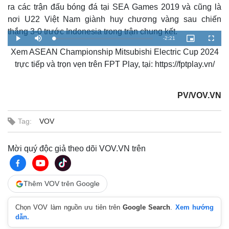
ra các trận đấu bóng đá tại SEA Games 2019 và cũng là
nơi U22 Việt Nam giành huy chương vàng sau chiến
thắng 3-0 trước Indonesia trong trận chung kết.
R
-
2:21
L
P
M
P
F
o
l
u
i
u
a
Xem ASEAN Championship Mitsubishi Electric Cup 2024
a
t
c
l
e
d
y
e
t
l
e
u
s
trực tiếp và trọn vẹn trên FPT Play, tại: https://fptplay.vn/
d
r
c
m
:
e
r
4
-
e
.
i
e
a
2
n
n
4
-
PV/VOV.VN
%
P
i
i
c
t
Thế giới
Multimedia
n
u
Tag:
VOV
r
e
Quan sát
Video
i
Cuộc sống đó đây
Ảnh
n
Mời quý độc giả theo dõi VOV.VN trên
Hồ sơ
E-Magazine
Infographic
g
T
Thêm VOV trên Google
i
Chọn VOV làm nguồn ưu tiên trên
Google Search
.
Xem hướng
m
dẫn.
e