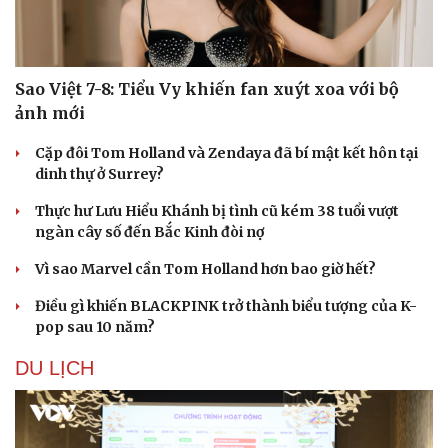
Sao Việt 7-8: Tiểu Vy khiến fan xuýt xoa với bộ
ảnh mới
Cặp đôi Tom Holland và Zendaya đã bí mật kết hôn tại
dinh thự ở Surrey?
Thực hư Lưu Hiểu Khánh bị tình cũ kém 38 tuổi vượt
ngàn cây số đến Bắc Kinh đòi nợ
Vì sao Marvel cần Tom Holland hơn bao giờ hết?
Điều gì khiến BLACKPINK trở thành biểu tượng của K-
pop sau 10 năm?
DU LỊCH