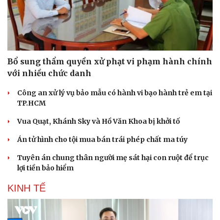
Bổ sung thẩm quyền xử phạt vi phạm hành chính
với nhiều chức danh
Công an xử lý vụ bảo mẫu có hành vi bạo hành trẻ em tại
TP.HCM
Vua Quạt, Khánh Sky và Hồ Văn Khoa bị khởi tố
Án tử hình cho tội mua bán trái phép chất ma túy
Du lịch
Podcast
Tuyên án chung thân người mẹ sát hại con ruột để trục
Tư vấn
Câu chuyện thời sự
lợi tiền bảo hiểm
Săn Tour
Đọc truyện đêm khuya
check-in
Cửa sổ tình yêu
KINH TẾ
Kể chuyện cho bé
Hạt giống tâm hồn