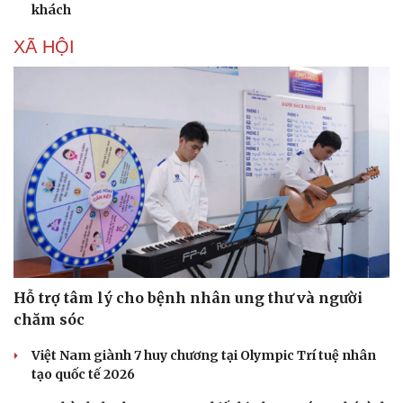
khách
XÃ HỘI
Văn hóa
Giải trí
Hỗ trợ tâm lý cho bệnh nhân ung thư và người
Sân khấu - Điện ảnh
Nghệ sĩ
chăm sóc
Văn học
Thời trang
Âm nhạc
Sao Việt
Việt Nam giành 7 huy chương tại Olympic Trí tuệ nhân
Di sản
tạo quốc tế 2026