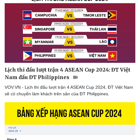
Thể thao
Ô tô - Xe máy
Lịch thi đấu lượt trận 4 ASEAN Cup 2024: ĐT Việt
Bóng đá
Ô tô
Nam đấu ĐT Philippines
Lịch thi đấu bóng đá
Xe máy
VOV.VN - Lịch thi đấu lượt trận 4 ASEAN Cup 2024, ĐT Việt Nam
Thế giới thể thao
Tư vấn
sẽ có chuyến làm khách trên sân của ĐT Philippines.
eSports
Hậu trường