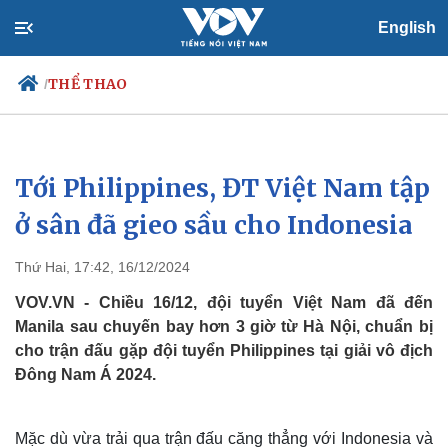
English
THỂ THAO
/
Tới Philippines, ĐT Việt Nam tập
Chính trị
Xã hội
Đảng
Tin 24h
ở sân đã gieo sầu cho Indonesia
Tổ chức nhân sự
Dự báo thời tiết
Quốc hội
Giáo dục
Thứ Hai, 17:42, 16/12/2024
Nhận diện sự thật
Dấu ấn VOV
Việc làm
VOV.VN - Chiều 16/12, đội tuyển Việt Nam đã đến
Biển đảo
Manila sau chuyến bay hơn 3 giờ từ Hà Nội, chuẩn bị
cho trận đấu gặp đội tuyển Philippines tại giải vô địch
Đông Nam Á 2024.
Mặc dù vừa trải qua trận đấu căng thẳng với Indonesia và