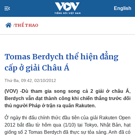
English
THỂ THAO
/
Tomas Berdych thể hiện đẳng
Chính trị
Xã hội
Đảng
Tin 24h
cấp ở giải Châu Á
Tổ chức nhân sự
Dự báo thời tiết
Quốc hội
Giáo dục
Thứ Ba, 09:42, 02/10/2012
Nhận diện sự thật
Dấu ấn VOV
Việc làm
(VOV) -Dù tham gia song song cả 2 giải ở châu Á,
Biển đảo
Berdych vẫn đạt thành công khi chiến thắng trước đối
thủ người Pháp ở trận ra quân Rakuten.
Ở ngày thi đấu chính thức đầu tiên của giải Rakuten Open
2012 bắt đầu từ hôm qua (1/10) tại Tokyo, Nhật Bản, hạt
giống số 2 Tomas Berdych đã thực sự tỏa sáng. Anh đã có