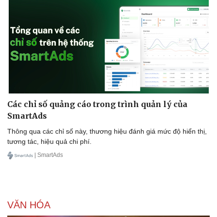
Thể thao
Ô tô - Xe máy
Bóng đá
Ô tô
Lịch thi đấu bóng đá
Xe máy
Thế giới thể thao
Tư vấn
Các chỉ số quảng cáo trong trình quản lý của
eSports
SmartAds
Hậu trường
Thông qua các chỉ số này, thương hiệu đánh giá mức độ hiển thị,
tương tác, hiệu quả chi phí.
| SmartAds
VĂN HÓA