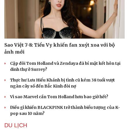
Sao Việt 7-8: Tiểu Vy khiến fan xuýt xoa với bộ
ảnh mới
Cặp đôi Tom Holland và Zendaya đã bí mật kết hôn tại
dinh thự ở Surrey?
Thực hư Lưu Hiểu Khánh bị tình cũ kém 38 tuổi vượt
ngàn cây số đến Bắc Kinh đòi nợ
Vì sao Marvel cần Tom Holland hơn bao giờ hết?
Điều gì khiến BLACKPINK trở thành biểu tượng của K-
pop sau 10 năm?
DU LỊCH