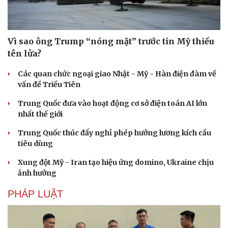
Vì sao ông Trump “nóng mặt” trước tin Mỹ thiếu
tên lửa?
Các quan chức ngoại giao Nhật - Mỹ - Hàn điện đàm về
vấn đề Triều Tiên
Văn hóa
Giải trí
Sân khấu - Điện ảnh
Nghệ sĩ
Trung Quốc đưa vào hoạt động cơ sở điện toán AI lớn
Văn học
Thời trang
nhất thế giới
Âm nhạc
Sao Việt
Trung Quốc thúc đẩy nghỉ phép hưởng lương kích cầu
Di sản
tiêu dùng
Xung đột Mỹ - Iran tạo hiệu ứng domino, Ukraine chịu
ảnh hưởng
PHÁP LUẬT