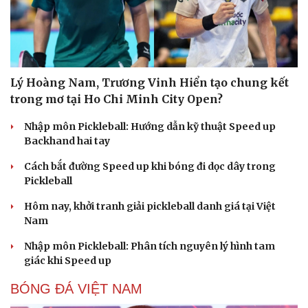
Lý Hoàng Nam, Trương Vinh Hiển tạo chung kết
trong mơ tại Ho Chi Minh City Open?
Cải chính
Nhập môn Pickleball: Hướng dẫn kỹ thuật Speed up
Backhand hai tay
Cách bắt đường Speed up khi bóng đi dọc dây trong
Pickleball
Hôm nay, khởi tranh giải pickleball danh giá tại Việt
Nam
Nhập môn Pickleball: Phân tích nguyên lý hình tam
giác khi Speed up
BÓNG ĐÁ VIỆT NAM