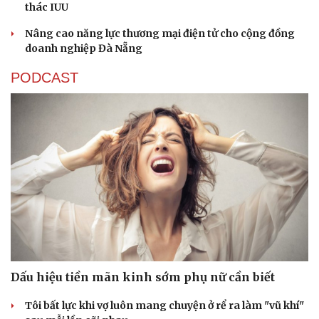
thác IUU
Nâng cao năng lực thương mại điện tử cho cộng đồng
doanh nghiệp Đà Nẵng
PODCAST
Du lịch
Podcast
Tư vấn
Câu chuyện thời sự
Săn Tour
Đọc truyện đêm khuya
check-in
Cửa sổ tình yêu
Kể chuyện cho bé
Hạt giống tâm hồn
Dấu hiệu tiền mãn kinh sớm phụ nữ cần biết
Tôi bất lực khi vợ luôn mang chuyện ở rể ra làm "vũ khí"