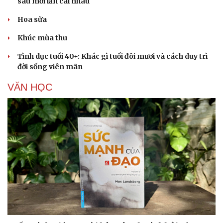
sau mỗi lần cãi nhau
Hoa sữa
Khúc mùa thu
Tình dục tuổi 40+: Khác gì tuổi đôi mươi và cách duy trì
đời sống viên mãn
VĂN HỌC