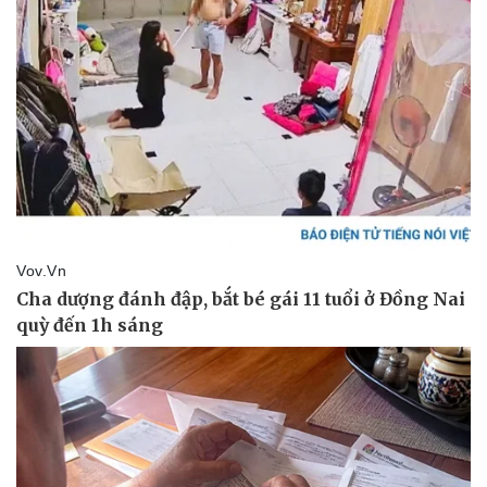
Pháp luật
Quân sự - Quốc phòng
Vụ án
Vũ khí
Tin nóng
Việt Nam
Tư vấn luật
Phân tích