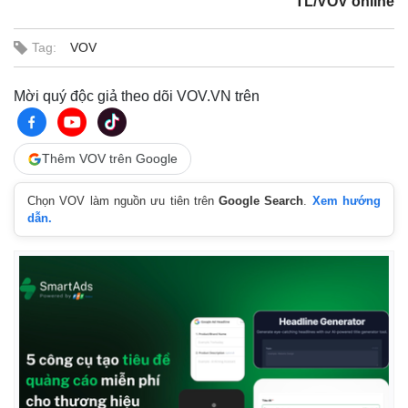
TL/VOV online
Tag:
VOV
Mời quý độc giả theo dõi VOV.VN trên
Thêm VOV trên Google
Thế giới
Multimedia
Chọn VOV làm nguồn ưu tiên trên
Google Search
.
Xem hướng
Quan sát
Video
dẫn.
Cuộc sống đó đây
Ảnh
Hồ sơ
E-Magazine
Infographic