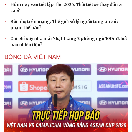
Hôm nay vào tiết lập Thu 2026: Thời tiết sẽ thay đổi ra
sao?
Bôi nhọ trên mạng: Thế giới xử lý người tung tin xúc
phạm thế nào?
Chi phí xây nhà mái Nhật 1 tầng 3 phòng ngủ 100m2 hết
Doanh nghiệp
Công nghệ
bao nhiêu tiền?
Thông tin doanh nghiệp
Sành điệu
Doanh nghiệp 24h
Tin Công nghệ
BÓNG ĐÁ VIỆT NAM
Doanh nhân
Trải nghiệm
Vì cộng đồng
Chuyển đổi số