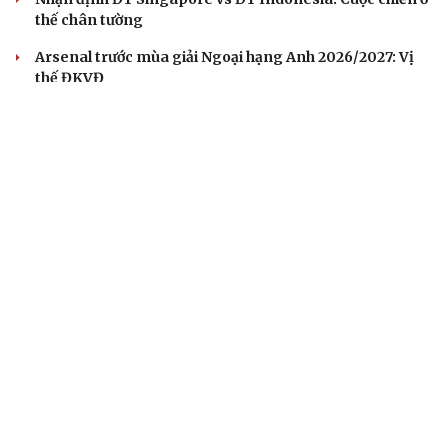
thế chân tường
Arsenal trước mùa giải Ngoại hạng Anh 2026/2027: Vị
thế ĐKVĐ
Messi tỏa sáng rực rỡ ở lần đầu đá chính sau World Cup
2026
Lịch thi đấu và trực tiếp bóng đá hôm nay 6/8: Sôi động
Cúp châu Âu
BÁO ĐIỆN TỬ TIẾNG NÓI VIỆT NAM
Trụ sở: 37 Bà Triệu, phường Cửa Nam, Hà Nội
Điện thoại: 84-24-22105148, 84-24-39785691