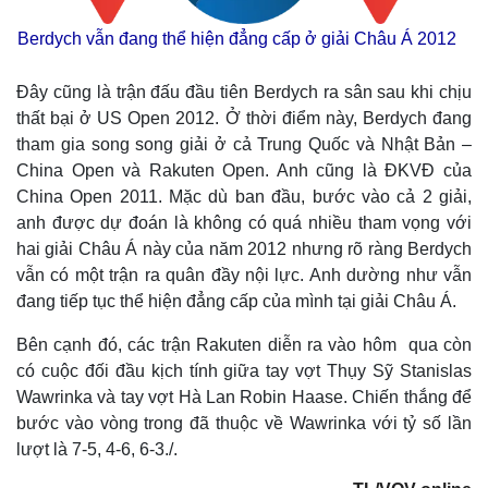
Berdych vẫn đang thể hiện đẳng cấp ở giải Châu Á 2012
Đây cũng là trận đấu đầu tiên Berdych ra sân sau khi chịu
thất bại ở US Open 2012. Ở thời điểm này, Berdych đang
tham gia song song giải ở cả Trung Quốc và Nhật Bản –
China Open và Rakuten Open. Anh cũng là ĐKVĐ của
China Open 2011. Mặc dù ban đầu, bước vào cả 2 giải,
anh được dự đoán là không có quá nhiều tham vọng với
hai giải Châu Á này của năm 2012 nhưng rõ ràng Berdych
vẫn có một trận ra quân đầy nội lực. Anh dường như vẫn
đang tiếp tục thể hiện đẳng cấp của mình tại giải Châu Á.
Bên cạnh đó, các trận Rakuten diễn ra vào hôm qua còn
có cuộc đối đầu kịch tính giữa tay vợt Thụy Sỹ Stanislas
Wawrinka và tay vợt Hà Lan Robin Haase. Chiến thắng để
bước vào vòng trong đã thuộc về Wawrinka với tỷ số lần
lượt là 7-5, 4-6, 6-3./.