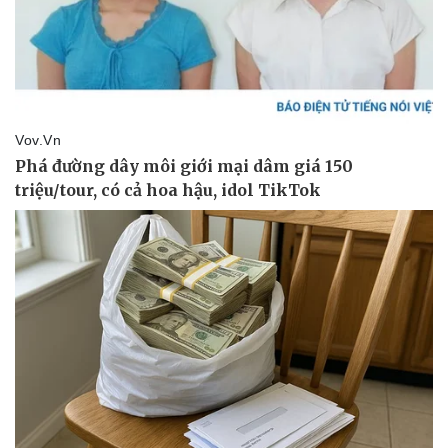
Kinh tế
Thị trường
Bất động sản
Giá vàng
Khởi nghiệp
Tiêu dùng
Tỷ giá
Chứng khoán
Giá cà phê