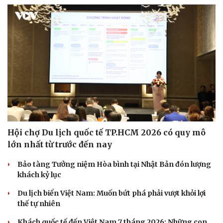
Sức khỏe
Đời sống
Dinh dưỡng - món ngon
Nhà đẹp
Cây thuốc
Blog
Sản phụ khoa
Tình yêu - Gia đình
Nhi khoa
Nam khoa
Làm đẹp - giảm cân
Hội chợ Du lịch quốc tế TP.HCM 2026 có quy mô
Phòng mạch online
Ăn sạch sống khỏe
lớn nhất từ trước đến nay
Bảo tàng Tưởng niệm Hòa bình tại Nhật Bản đón lượng
khách kỷ lục
Du lịch biển Việt Nam: Muốn bứt phá phải vượt khỏi lợi
thế tự nhiên
Khách quốc tế đến Việt Nam 7 tháng 2026: Những con