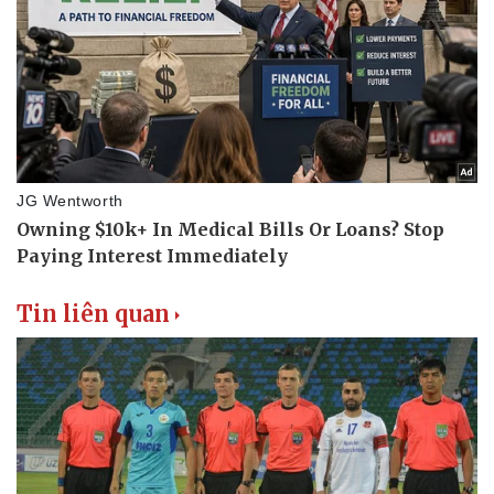
Nhi khoa
Nam khoa
Làm đẹp - giảm cân
Phòng mạch online
Ăn sạch sống khỏe
Tin liên quan