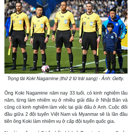
Trọng tài Koki Nagamine (thứ 2 từ trái sang) - Ảnh: Getty.
Ông Koki Nagamine năm nay 33 tuổi, có kinh nghiệm lâu
Thế giới
Multimedia
năm, từng làm nhiệm vụ ở nhiều giải đấu ở Nhật Bản và
Quan sát
Video
cũng có kinh nghiệm làm việc tại giải đấu ở Anh. Cuộc đối
Cuộc sống đó đây
Ảnh
đầu giữa 2 đội tuyển Việt Nam và Myanmar sẽ là lần đầu
Hồ sơ
E-Magazine
tiên ông Koki làm nhiệm vụ ở cấp đội tuyển quốc gia.
Infographic