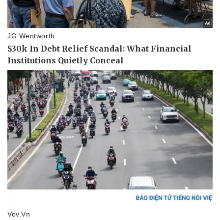
Thể thao
Ô tô - Xe máy
Bóng đá
Ô tô
Lịch thi đấu bóng đá
Xe máy
Thế giới thể thao
Tư vấn
eSports
Hậu trường