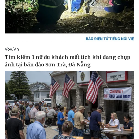
Pháp luật
Quân sự - Quốc phòng
Vụ án
Vũ khí
Tin nóng
Việt Nam
Tư vấn luật
Phân tích