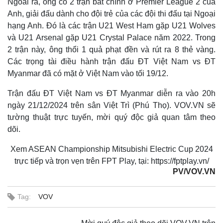
Ngoài ra, ông có 2 trận bắt chính ở Premier League 2 của
Anh, giải đấu dành cho đội trẻ của các đội thi đấu tại Ngoại
hạng Anh. Đó là các trận U21 West Ham gặp U21 Wolves
và U21 Arsenal gặp U21 Crystal Palace năm 2022. Trong
2 trận này, ông thổi 1 quả phạt đền và rút ra 8 thẻ vàng.
Các trọng tài điều hành trận đấu ĐT Việt Nam vs ĐT
Myanmar đã có mặt ở Việt Nam vào tối 19/12.
Trận đấu ĐT Việt Nam vs ĐT Myanmar diễn ra vào 20h
ngày 21/12/2024 trên sân Việt Trì (Phú Thọ). VOV.VN sẽ
tường thuật trực tuyến, mời quý độc giả quan tâm theo
dõi.
Xem ASEAN Championship Mitsubishi Electric Cup 2024
trực tiếp và trọn vẹn trên FPT Play, tại: https://fptplay.vn/
PV/VOV.VN
Tag:
VOV
Kinh tế
Thị trường
Bất động sản
Giá vàng