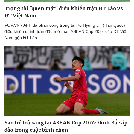
Trọng tài ''quen mặt'' điều khiển trận ĐT Lào vs
ĐT Việt Nam
VOV.VN - AFF đã phân công trọng tài Ko Hyung Jin (Hàn Quốc)
điều khiển chính trận đấu mở màn ASEAN Cup 2024 của ĐT Việt
Nam gặp ĐT Lào.
Du lịch
Podcast
Tư vấn
Câu chuyện thời sự
Săn Tour
Đọc truyện đêm khuya
check-in
Cửa sổ tình yêu
Kể chuyện cho bé
Hạt giống tâm hồn
Sao trẻ toả sáng tại ASEAN Cup 2024: Đình Bắc áp
đảo trong cuộc bình chọn