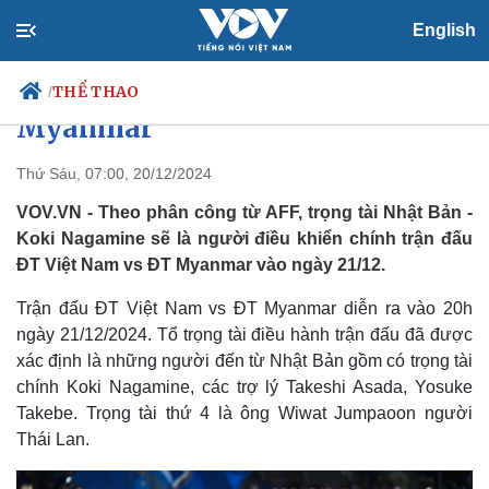
English
Trọng tài Nhật Bản điều khiển
trận ĐT Việt Nam vs ĐT
THỂ THAO
/
Myanmar
Thứ Sáu, 07:00, 20/12/2024
Chính trị
Xã hội
VOV.VN - Theo phân công từ AFF, trọng tài Nhật Bản -
Đảng
Tin 24h
Koki Nagamine sẽ là người điều khiển chính trận đấu
Tổ chức nhân sự
Dự báo thời tiết
ĐT Việt Nam vs ĐT Myanmar vào ngày 21/12.
Quốc hội
Giáo dục
Nhận diện sự thật
Dấu ấn VOV
Trận đấu ĐT Việt Nam vs ĐT Myanmar diễn ra vào 20h
Việc làm
ngày 21/12/2024. Tổ trọng tài điều hành trận đấu đã được
Biển đảo
xác định là những người đến từ Nhật Bản gồm có trọng tài
chính Koki Nagamine, các trợ lý Takeshi Asada, Yosuke
Takebe. Trọng tài thứ 4 là ông Wiwat Jumpaoon người
Thái Lan.