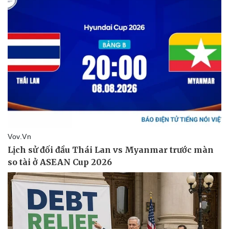
Sức khỏe
Đời sống
Dinh dưỡng - món ngon
Nhà đẹp
Cây thuốc
Blog
Sản phụ khoa
Tình yêu - Gia đình