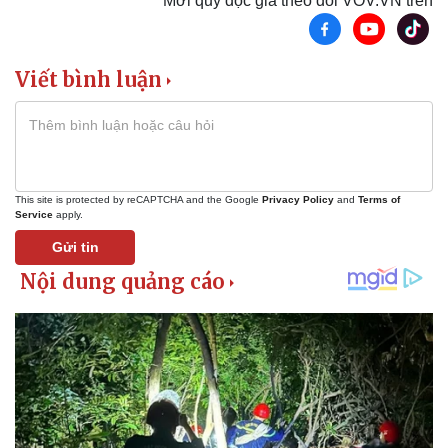
Mời quý độc giả theo dõi VOV.VN trên
Khởi nghiệp
Tiêu dùng
Tỷ giá
Chứng khoán
Viết bình luận
Giá cà phê
This site is protected by reCAPTCHA and the Google
Privacy Policy
and
Terms of
Service
apply.
Gửi tin