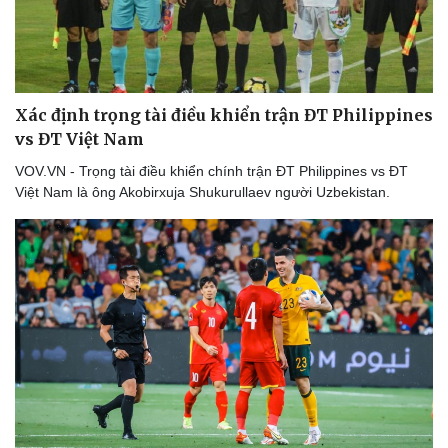
Văn hóa
Giải trí
Xác định trọng tài điều khiển trận ĐT Philippines
Sân khấu - Điện ảnh
Nghệ sĩ
vs ĐT Việt Nam
Văn học
Thời trang
Âm nhạc
Sao Việt
VOV.VN - Trọng tài điều khiển chính trận ĐT Philippines vs ĐT
Di sản
Việt Nam là ông Akobirxuja Shukurullaev người Uzbekistan.