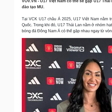
VOV.VN - U17 Việt Nam có thể sẽ gặp U17 Thái 
Tin nóng
Việt Nam
đào tạo MU.
Tư vấn luật
Phân tích
Tại VCK U17 châu Á 2025, U17 Việt Nam nằm tron
Quốc. Trong khi đó, U17 Thái Lan nằm ở nhóm hạt g
Sức khỏe
Đời sống
bóng đá Đông Nam Á có thể gặp nhau ngay từ vòn
Dinh dưỡng - món ngon
Nhà đẹp
Cây thuốc
Blog
Sản phụ khoa
Tình yêu - Gia đình
Nhi khoa
Nam khoa
Làm đẹp - giảm cân
Phòng mạch online
Ăn sạch sống khỏe
Cải chính