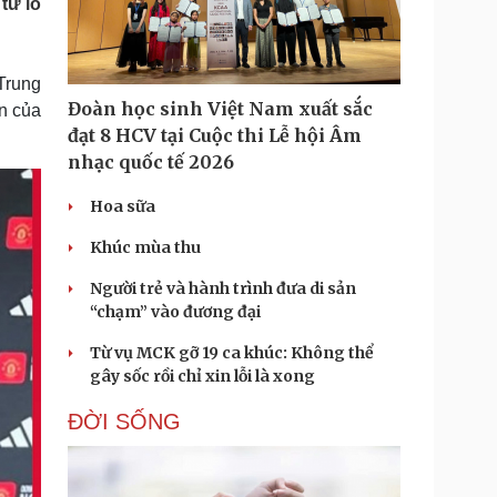
từ lò
Doanh nghiệp 24h
Tin Công nghệ
Doanh nhân
Trải nghiệm
ì cộng đồng
Chuyển đổi số
Trung
Đoàn học sinh Việt Nam xuất sắc
ện của
u lịch
Podcast
đạt 8 HCV tại Cuộc thi Lễ hội Âm
Tư vấn
Câu chuyện thời sự
nhạc quốc tế 2026
Săn Tour
Đọc truyện đêm khuya
heck-in
Cửa sổ tình yêu
Hoa sữa
Kể chuyện cho bé
Hạt giống tâm hồn
Khúc mùa thu
Người trẻ và hành trình đưa di sản
“chạm” vào đương đại
Từ vụ MCK gỡ 19 ca khúc: Không thể
gây sốc rồi chỉ xin lỗi là xong
ĐỜI SỐNG