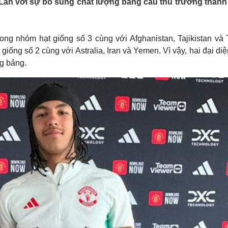
Lan với sự bổ sung chất lượng bằng cầu thủ trưởng thành 
Lịch thi đấu bóng đá
Xe máy
Thế giới thể thao
Tư vấn
eSports
V
Hậu trường
g nhóm hạt giống số 3 cùng với Afghanistan, Tajikistan và 
iống số 2 cùng với Astralia, Iran và Yemen. Vì vậy, hai đại di
Văn hóa
Giải trí
D
g bảng.
Sân khấu - Điện ảnh
Nghệ sĩ
Văn học
Thời trang
Âm nhạc
Sao Việt
c
Di sản