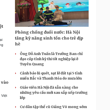
ệt
Phòng chống đuối nước: Hà Nội
tăng kỹ năng sinh tồn cho trẻ dịp
ại
hè
ng
Ông Đỗ Anh Tuấn là Trưởng Ban chỉ
đạo cấp tỉnh kỳ thi tốt nghiệp lại ở
Tuyên Quang
Cảnh báo lũ quét, sạt lở đất tại 5 tỉnh
miền Bắc và Thanh Hóa do mưa lớn
 vào
Giáo viên Hà Nội đã sẵn sàng cho
những yêu cầu mới sau sắp xếp trường
 Việt
lớp
Cư dân tập thể cũ Giảng Võ mong sớm