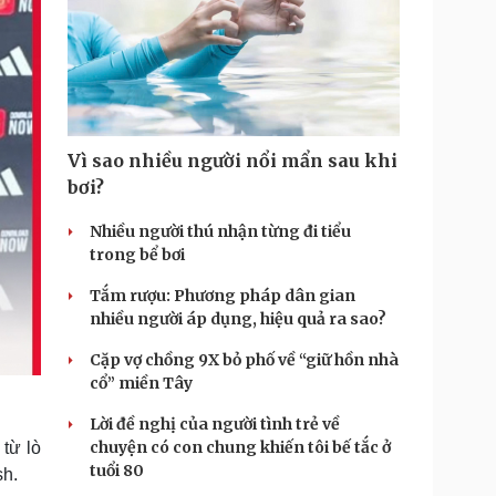
Vì sao nhiều người nổi mẩn sau khi
bơi?
Nhiều người thú nhận từng đi tiểu
trong bể bơi
Tắm rượu: Phương pháp dân gian
nhiều người áp dụng, hiệu quả ra sao?
Cặp vợ chồng 9X bỏ phố về “giữ hồn nhà
cổ” miền Tây
Lời đề nghị của người tình trẻ về
chuyện có con chung khiến tôi bế tắc ở
từ lò
tuổi 80
sh.