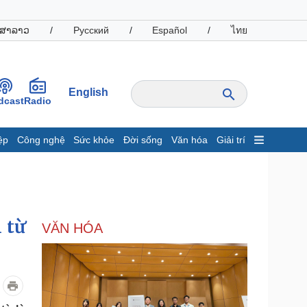
ສາລາວ
/
Русский
/
Español
/
ไทย
English
dcast
Radio
ệp
Công nghệ
Sức khỏe
Đời sống
Văn hóa
Giải trí
inh tế
Thị trường
ất động sản
Giá vàng
hởi nghiệp
Tiêu dùng
Tỷ giá
 từ
VĂN HÓA
Chứng khoán
Giá cà phê
oanh nghiệp
Công nghệ
hông tin doanh nghiệp
Sành điệu