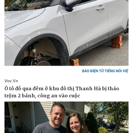
Kinh tế
Thị trường
Bất động sản
Giá vàng
Khởi nghiệp
Tiêu dùng
Tỷ giá
Chứng khoán
Giá cà phê