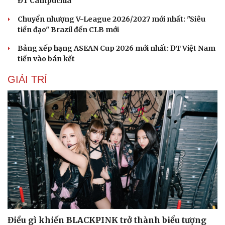
ĐT Campuchia
Chuyển nhượng V-League 2026/2027 mới nhất: "Siêu
tiền đạo" Brazil đến CLB mới
Bảng xếp hạng ASEAN Cup 2026 mới nhất: ĐT Việt Nam
tiến vào bán kết
GIẢI TRÍ
Sức khỏe
Đời sống
Dinh dưỡng - món ngon
Nhà đẹp
Cây thuốc
Blog
Sản phụ khoa
Tình yêu - Gia đình
Nhi khoa
Nam khoa
Làm đẹp - giảm cân
Phòng mạch online
Ăn sạch sống khỏe
Điều gì khiến BLACKPINK trở thành biểu tượng