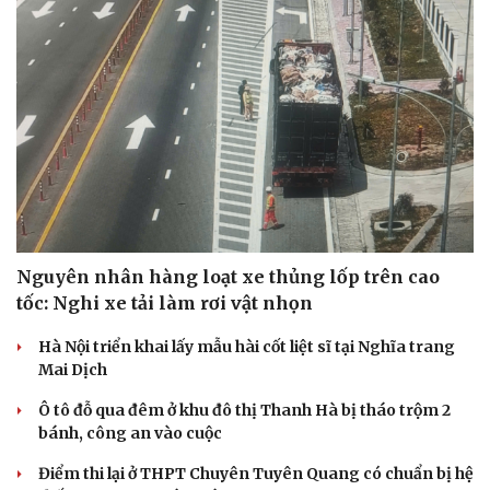
Nguyên nhân hàng loạt xe thủng lốp trên cao
tốc: Nghi xe tải làm rơi vật nhọn
Hà Nội triển khai lấy mẫu hài cốt liệt sĩ tại Nghĩa trang
Văn hóa
Giải trí
Mai Dịch
Sân khấu - Điện ảnh
Nghệ sĩ
Văn học
Thời trang
Ô tô đỗ qua đêm ở khu đô thị Thanh Hà bị tháo trộm 2
Âm nhạc
Sao Việt
bánh, công an vào cuộc
Di sản
Điểm thi lại ở THPT Chuyên Tuyên Quang có chuẩn bị hệ