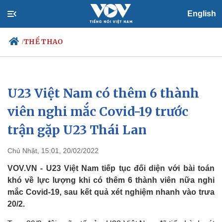
English
THỂ THAO
/
U23 Việt Nam có thêm 6 thành
Chính trị
Xã hội
Đảng
Tin 24h
viên nghi mắc Covid-19 trước
Tổ chức nhân sự
Dự báo thời tiết
trận gặp U23 Thái Lan
Quốc hội
Giáo dục
Nhận diện sự thật
Dấu ấn VOV
Việc làm
Chủ Nhật, 15:01, 20/02/2022
Biển đảo
VOV.VN - U23 Việt Nam tiếp tục đối diện với bài toán
khó về lực lượng khi có thêm 6 thành viên nữa nghi
mắc Covid-19, sau kết quả xét nghiệm nhanh vào trưa
20/2.