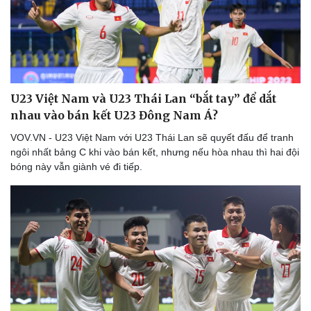
U23 Việt Nam và U23 Thái Lan “bắt tay” để dắt
nhau vào bán kết U23 Đông Nam Á?
VOV.VN - U23 Việt Nam với U23 Thái Lan sẽ quyết đấu để tranh
ngôi nhất bảng C khi vào bán kết, nhưng nếu hòa nhau thì hai đội
Thể thao
Ô tô - Xe máy
bóng này vẫn giành vé đi tiếp.
Bóng đá
Ô tô
Lịch thi đấu bóng đá
Xe máy
Thế giới thể thao
Tư vấn
eSports
Hậu trường