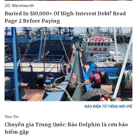
Pháp luật
Quân sự - Quốc phòng
Vụ án
Vũ khí
Tin nóng
Việt Nam
Tư vấn luật
Phân tích