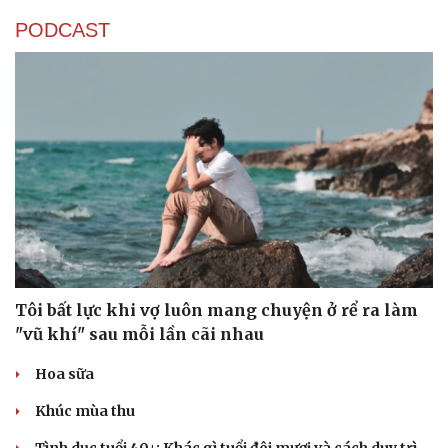
PODCAST
Tôi bất lực khi vợ luôn mang chuyện ở rể ra làm
"vũ khí" sau mỗi lần cãi nhau
Hoa sữa
Khúc mùa thu
Tình dục tuổi 40+: Khác gì tuổi đôi mươi và cách duy trì