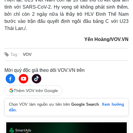
tính với SARS-CoV-2. Hy vọng sẽ không phát sinh thêm,
bởi chỉ còn 2 ngày nữa là thầy trò HLV Đinh Thế Nam
bước vào trận đấu quyết định ngôi đầu bảng C với U23
Thái Lan./.
Yến Hoàng/VOV.VN
Tag:
VOV
Thế giới
Multimedia
Mời quý độc giả theo dõi VOV.VN trên
Quan sát
Video
Cuộc sống đó đây
Ảnh
Hồ sơ
E-Magazine
Thêm VOV trên Google
Infographic
Chọn VOV làm nguồn ưu tiên trên
Google Search
.
Xem hướng
dẫn.