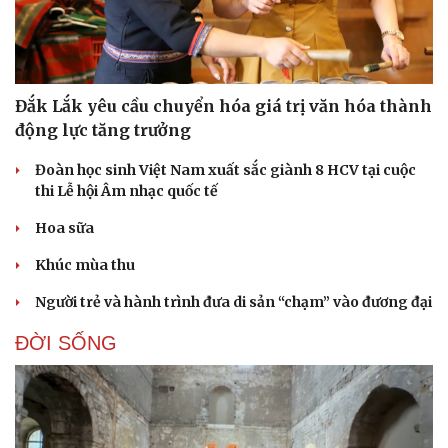
Đắk Lắk yêu cầu chuyển hóa giá trị văn hóa thành
động lực tăng trưởng
Đoàn học sinh Việt Nam xuất sắc giành 8 HCV tại cuộc
thi Lễ hội Âm nhạc quốc tế
Hoa sữa
Doanh nghiệp
Công nghệ
Khúc mùa thu
Thông tin doanh nghiệp
Sành điệu
Doanh nghiệp 24h
Tin Công nghệ
Người trẻ và hành trình đưa di sản “chạm” vào đương đại
Doanh nhân
Trải nghiệm
Vì cộng đồng
Chuyển đổi số
ĐỜI SỐNG