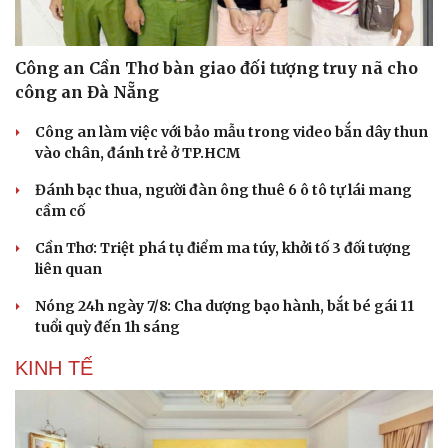
Công an Cần Thơ bàn giao đối tượng truy nã cho
công an Đà Nẵng
Công an làm việc với bảo mẫu trong video bắn dây thun
vào chân, đánh trẻ ở TP.HCM
Đánh bạc thua, người đàn ông thuê 6 ô tô tự lái mang
cầm cố
Cần Thơ: Triệt phá tụ điểm ma túy, khởi tố 3 đối tượng
liên quan
Nóng 24h ngày 7/8: Cha dượng bạo hành, bắt bé gái 11
Du lịch
Podcast
tuổi quỳ đến 1h sáng
Tư vấn
Câu chuyện thời sự
KINH TẾ
Săn Tour
Đọc truyện đêm khuya
check-in
Cửa sổ tình yêu
Kể chuyện cho bé
Hạt giống tâm hồn