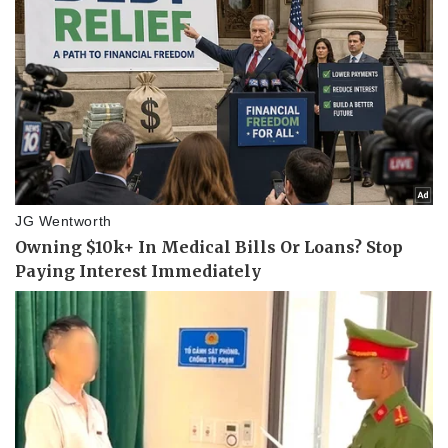
Thể thao
Ô tô - Xe máy
Bóng đá
Ô tô
Lịch thi đấu bóng đá
Xe máy
Thế giới thể thao
Tư vấn
eSports
Hậu trường