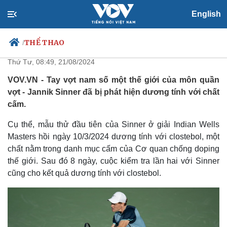
English
VĐV số một thế giới môn quần
vợt dính doping
THỂ THAO
/
Thứ Tư, 08:49, 21/08/2024
VOV.VN - Tay vợt nam số một thế giới của môn quần
vợt - Jannik Sinner đã bị phát hiện dương tính với chất
Chính trị
Xã hội
cấm.
Đảng
Tin 24h
Tổ chức nhân sự
Dự báo thời tiết
Cụ thể, mẫu thử đầu tiên của Sinner ở giải Indian Wells
Quốc hội
Giáo dục
Masters hồi ngày 10/3/2024 dương tính với clostebol, một
Nhận diện sự thật
Dấu ấn VOV
chất nằm trong danh mục cấm của Cơ quan chống doping
Việc làm
thế giới. Sau đó 8 ngày, cuộc kiểm tra lần hai với Sinner
Biển đảo
cũng cho kết quả dương tính với clostebol.