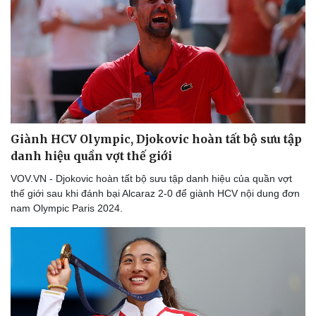
Giành HCV Olympic, Djokovic hoàn tất bộ sưu tập
danh hiệu quần vợt thế giới
VOV.VN - Djokovic hoàn tất bộ sưu tập danh hiệu của quần vợt
thế giới sau khi đánh bại Alcaraz 2-0 để giành HCV nội dung đơn
nam Olympic Paris 2024.
Du lịch
Podcast
Tư vấn
Câu chuyện thời sự
Săn Tour
Đọc truyện đêm khuya
check-in
Cửa sổ tình yêu
Kể chuyện cho bé