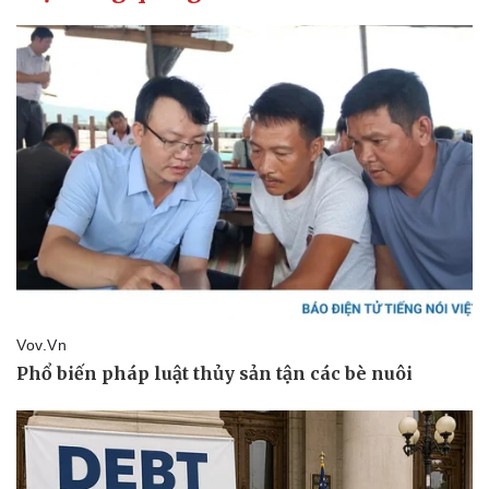
Pháp luật
Quân sự - Quốc phòng
Vụ án
Vũ khí
Tin nóng
Việt Nam
Tư vấn luật
Phân tích