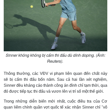
Sinner không không bị cấm thi đấu dù dính doping. (Ảnh:
Reuters).
Thông thường, các VĐV vi phạm liên quan đến chất này
sẽ bị cấm thi đấu bốn năm. Sau cả hai lần xét nghiệm,
Thế giới
Multimedia
Sinner đều kháng cáo thành công án đình chỉ tạm thời, qua
đó được tiếp tục thi đấu và vươn lên vị trí số một thế giới.
Quan sát
Video
Cuộc sống đó đây
Ảnh
Trong những diễn biến mới nhất, cuộc điều tra của Cơ
Hồ sơ
E-Magazine
quan liêm chính quần vợt quốc tế xác nhận Sinner chỉ ''vô
Infographic