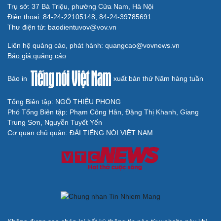
Trụ sở: 37 Bà Triệu, phường Cửa Nam, Hà Nội
Cải chính
Điện thoại: 84-24-22105148, 84-24-39785691
Thư điện tử: baodientuvov@vov.vn
Liên hệ quảng cáo, phát hành: quangcao@vovnews.vn
Báo giá quảng cáo
Báo in
xuất bản thứ Năm hàng tuần
Tổng Biên tập: NGÔ THIỆU PHONG
Phó Tổng Biên tập: Phạm Công Hân, Đặng Thị Khanh, Giang
Trung Sơn, Nguyễn Tuyết Yến
Cơ quan chủ quản: ĐÀI TIẾNG NÓI VIỆT NAM