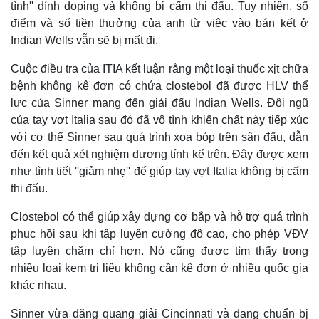
tình'' dính doping và không bị cấm thi đấu. Tuy nhiên, số
điểm và số tiền thưởng của anh từ việc vào bán kết ở
Indian Wells vẫn sẽ bị mất đi.
Cuộc điều tra của ITIA kết luận rằng một loại thuốc xịt chữa
bệnh không kê đơn có chứa clostebol đã được HLV thể
lực của Sinner mang đến giải đấu Indian Wells. Đội ngũ
của tay vợt Italia sau đó đã vô tình khiến chất này tiếp xúc
với cơ thể Sinner sau quá trình xoa bóp trên sân đấu, dẫn
đến kết quả xét nghiệm dương tính kể trên. Đây được xem
như tình tiết ''giảm nhẹ'' để giúp tay vợt Italia không bị cấm
thi đấu.
Clostebol có thể giúp xây dựng cơ bắp và hỗ trợ quá trình
phục hồi sau khi tập luyện cường độ cao, cho phép VĐV
tập luyện chăm chỉ hơn. Nó cũng được tìm thấy trong
nhiều loại kem trị liệu không cần kê đơn ở nhiều quốc gia
khác nhau.
Sinner vừa đăng quang giải Cincinnati và đang chuẩn bị