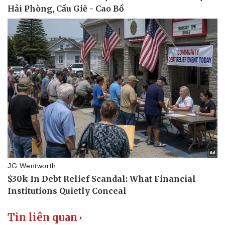
Sức khỏe
Đời sống
Dinh dưỡng - món ngon
Nhà đẹp
Cây thuốc
Blog
Sản phụ khoa
Tình yêu - Gia đình
Nhi khoa
Nam khoa
Làm đẹp - giảm cân
Phòng mạch online
Ăn sạch sống khỏe
Tin liên quan