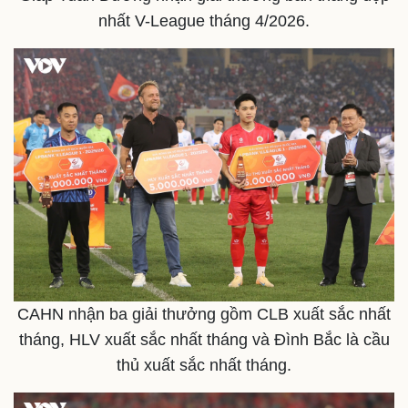
nhất V-League tháng 4/2026.
Thế giới
Multimedia
Quan sát
Video
Cuộc sống đó đây
Ảnh
Hồ sơ
E-Magazine
Infographic
CAHN nhận ba giải thưởng gồm CLB xuất sắc nhất
tháng, HLV xuất sắc nhất tháng và Đình Bắc là cầu
thủ xuất sắc nhất tháng.