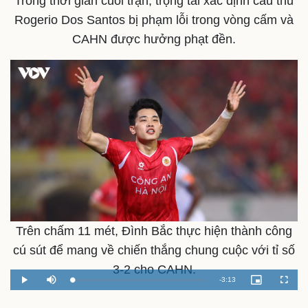
Trong thời gian cuối trận, trọng tài xác định cầu thủ
Rogerio Dos Santos bị phạm lỗi trong vòng cấm và
CAHN được hưởng phạt đền.
Trên chấm 11 mét, Đình Bắc thực hiện thành công
cú sút để mang về chiến thắng chung cuộc với tỉ số
Văn hóa
Giải trí
3-2 cho CAHN.
Sân khấu - Điện ảnh
Nghệ sĩ
Remaining
-
3:13
Loaded
:
Play
Mute
Picture-
Fullscr
Văn học
Thời trang
2.79%
in-
Picture
Time
Âm nhạc
Sao Việt