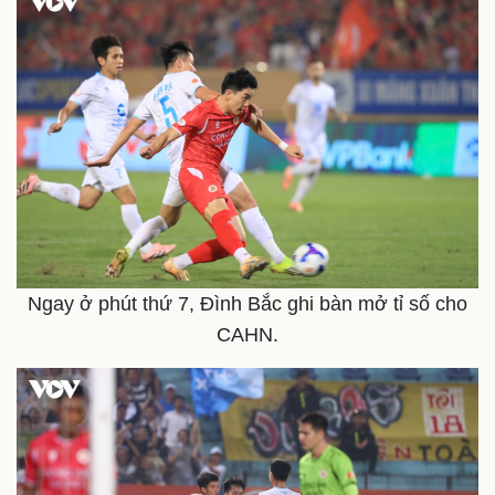
Kinh tế
Thị trường
Bất động sản
Giá vàng
Khởi nghiệp
Tiêu dùng
Ngay ở phút thứ 7, Đình Bắc ghi bàn mở tỉ số cho
Tỷ giá
CAHN.
Chứng khoán
Giá cà phê