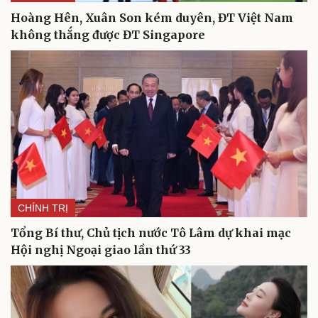
Hoàng Hên, Xuân Son kém duyên, ĐT Việt Nam
không thắng được ĐT Singapore
CHÍNH TRỊ
Cải chính
Tổng Bí thư, Chủ tịch nước Tô Lâm dự khai mạc
Hội nghị Ngoại giao lần thứ 33