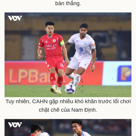
bàn thắng.
Thể thao
Ô tô - Xe máy
Bóng đá
Ô tô
Lịch thi đấu bóng đá
Xe máy
Thế giới thể thao
Tư vấn
eSports
Hậu trường
Tuy nhiên, CAHN gặp nhiều khó khăn trước lối chơi
chặt chẽ của Nam Định.