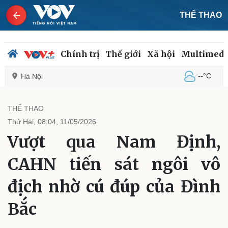
THỂ THAO
Chính trị
Thế giới
Xã hội
Multimedi
--°C
Hà Nội
THỂ THAO
Thứ Hai, 08:04, 11/05/2026
Chính trị
Xã hội
Vượt qua Nam Định,
Đảng
Tin 24h
Tổ chức nhân sự
Dự báo thời tiết
CAHN tiến sát ngôi vô
Quốc hội
Giáo dục
Nhận diện sự thật
Dấu ấn VOV
địch nhờ cú đúp của Đình
Việc làm
Biển đảo
Bắc