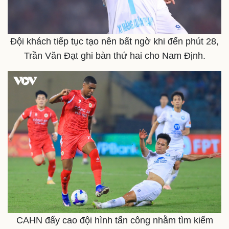
Vụ án
Vũ khí
Tin nóng
Việt Nam
Tư vấn luật
Phân tích
Đội khách tiếp tục tạo nên bất ngờ khi đến phút 28,
Trần Văn Đạt ghi bàn thứ hai cho Nam Định.
CAHN đẩy cao đội hình tấn công nhằm tìm kiếm