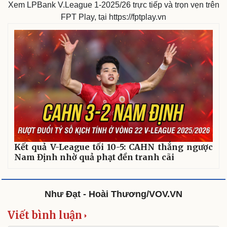
Xem LPBank V.League 1-2025/26 trực tiếp và trọn vẹn trên
Di sản
FPT Play, tại https://fptplay.vn
Kết quả V-League tối 10-5: CAHN thắng ngược
Nam Định nhờ quả phạt đền tranh cãi
Như Đạt - Hoài Thương/VOV.VN
Viết bình luận