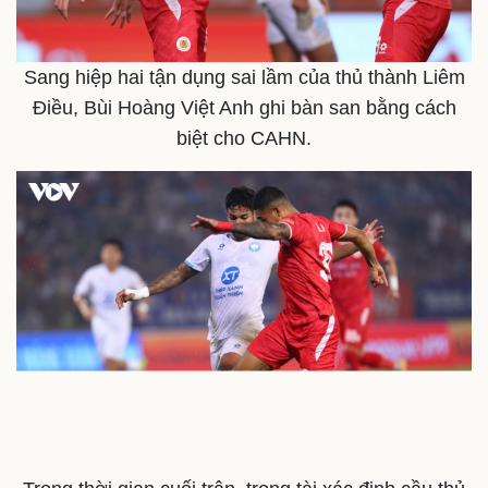
Sang hiệp hai tận dụng sai lầm của thủ thành Liêm
Điều, Bùi Hoàng Việt Anh ghi bàn san bằng cách
Sức khỏe
Đời sống
biệt cho CAHN.
Dinh dưỡng - món ngon
Nhà đẹp
Cây thuốc
Blog
Sản phụ khoa
Tình yêu - Gia đình
Nhi khoa
Nam khoa
Làm đẹp - giảm cân
Phòng mạch online
Ăn sạch sống khỏe