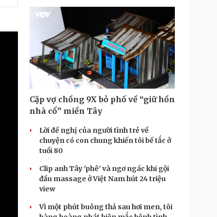
Cặp vợ chồng 9X bỏ phố về “giữ hồn
nhà cổ” miền Tây
Lời đề nghị của người tình trẻ về
chuyện có con chung khiến tôi bế tắc ở
tuổi 80
Clip anh Tây 'phê' và ngơ ngác khi gội
đầu massage ở Việt Nam hút 24 triệu
view
Vì một phút buông thả sau hơi men, tôi