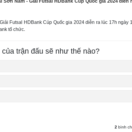
i Sơn Nam - Giải Futsal HDBank Cúp Quốc gia 2024 diễn r
Lịch thi đấu bóng đá
Xe máy
Thế giới thể thao
Tư vấn
eSports
V
Hậu trường
Giải Futsal HDBank Cúp Quốc gia 2024 diễn ra lúc 17h ngày 1
ank tổ chức.
Văn hóa
Giải trí
D
Sân khấu - Điện ảnh
Nghệ sĩ
Văn học
Thời trang
 của trận đấu sẽ như thế nào?
Âm nhạc
Sao Việt
c
Di sản
2
bình c