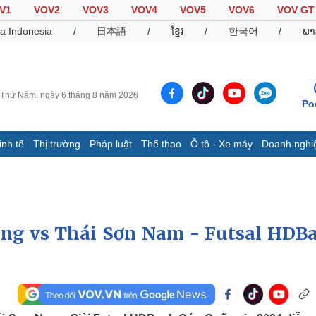
V1
VOV2
VOV3
VOV4
VOV5
VOV6
VOV GT
a Indonesia
/
日本語
/
ខ្មែរ
/
한국어
/
ພາ
Thứ Năm, ngày 6 tháng 8 năm 2026
Po
inh tế
Thị trường
Pháp luật
Thể thao
Ô tô - Xe máy
Doanh nghi
Thế giới
Multimedia
K
Quan sát
Video
B
Cuộc sống đó đây
Ảnh
K
Hồ sơ
E-Magazine
ong vs Thái Sơn Nam - Futsal HDB
Infographic
Thể thao
Ô tô - Xe máy
D
Bóng đá
Ô tô
T