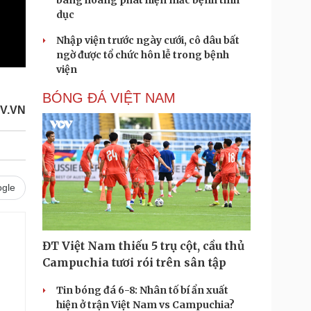
bàng hoàng phát hiện mắc bệnh tình
dục
Nhập viện trước ngày cưới, cô dâu bất
ngờ được tổ chức hôn lễ trong bệnh
viện
BÓNG ĐÁ VIỆT NAM
V.VN
gle
ĐT Việt Nam thiếu 5 trụ cột, cầu thủ
.
Campuchia tươi rói trên sân tập
Tin bóng đá 6-8: Nhân tố bí ẩn xuất
hiện ở trận Việt Nam vs Campuchia?