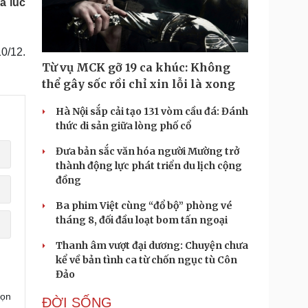
a lúc
Doanh nghiệp 24h
Tin Công nghệ
Doanh nhân
Trải nghiệm
ì cộng đồng
Chuyển đổi số
0/12.
Từ vụ MCK gỡ 19 ca khúc: Không
u lịch
Podcast
thể gây sốc rồi chỉ xin lỗi là xong
Tư vấn
Câu chuyện thời sự
Săn Tour
Đọc truyện đêm khuya
Hà Nội sắp cải tạo 131 vòm cầu đá: Đánh
heck-in
Cửa sổ tình yêu
thức di sản giữa lòng phố cổ
Kể chuyện cho bé
Đưa bản sắc văn hóa người Mường trở
Hạt giống tâm hồn
thành động lực phát triển du lịch cộng
đồng
Ba phim Việt cùng “đổ bộ” phòng vé
tháng 8, đối đầu loạt bom tấn ngoại
Thanh âm vượt đại dương: Chuyện chưa
kể về bản tình ca từ chốn ngục tù Côn
Đảo
họn
ĐỜI SỐNG