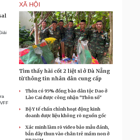
XÃ HỘI
sal
Giải
Tìm thấy hài cốt 2 liệt sĩ ở Đà Nẵng
từ thông tin nhân dân cung cấp
Thôn có 95% đồng bào dân tộc Dao ở
ra
Lào Cai được công nhận "Thôn số"
i VFF
Bộ Y tế chấn chỉnh hoạt động kinh
doanh dược liệu không rõ nguồn gốc
Xác minh làm rõ video bảo mẫu đánh,
bắn dây thun vào chân trẻ mầm non ở