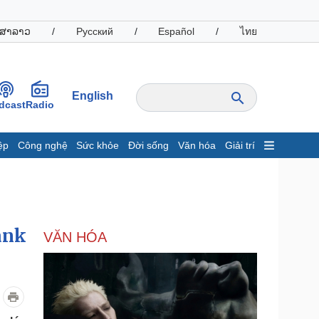
ສາລາວ
/
Русский
/
Español
/
ไทย
English
dcast
Radio
ệp
Công nghệ
Sức khỏe
Đời sống
Văn hóa
Giải trí
inh tế
Thị trường
ất động sản
Giá vàng
hởi nghiệp
Tiêu dùng
Tỷ giá
ank
VĂN HÓA
Chứng khoán
Giá cà phê
oanh nghiệp
Công nghệ
hông tin doanh nghiệp
Sành điệu