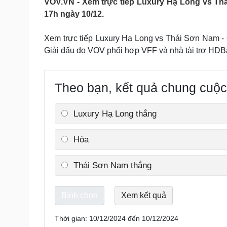
VOV.VN - Xem trực tiếp Luxury Hạ Long vs Thá
Tin nóng
Việt Nam
17h ngày 10/12.
Tư vấn luật
Phân tích
Xem trực tiếp Luxury Hạ Long vs Thái Sơn Nam - 
Giải đấu do VOV phối hợp VFF và nhà tài trợ HDB
Sức khỏe
Đời sống
Dinh dưỡng - món ngon
Nhà đẹp
Cây thuốc
Blog
Theo bạn, kết quả chung cuộc
Sản phụ khoa
Tình yêu - Gia đình
Nhi khoa
Nam khoa
Luxury Hạ Long thắng
Làm đẹp - giảm cân
Phòng mạch online
Hòa
Ăn sạch sống khỏe
Cải chính
Thái Sơn Nam thắng
Thời gian: 10/12/2024 đến 10/12/2024