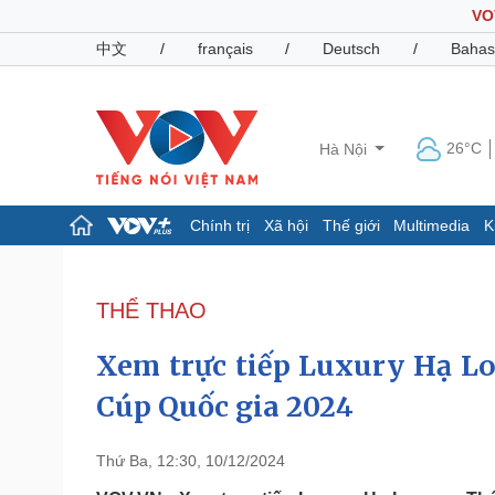
VO
中文
/
français
/
Deutsch
/
Bahas
26°C
Hà Nội
Chính trị
Xã hội
Thế giới
Multimedia
K
Chính trị
Xã hội
Đảng
Tin 24h
THỂ THAO
Tổ chức nhân sự
Dự báo thời tiết
Quốc hội
Giáo dục
Xem trực tiếp Luxury Hạ L
Nhận diện sự thật
Dấu ấn VOV
Việc làm
Cúp Quốc gia 2024
Biển đảo
Pháp luật
Quân sự - Quốc phòng
Thứ Ba, 12:30, 10/12/2024
Vụ án
Vũ khí