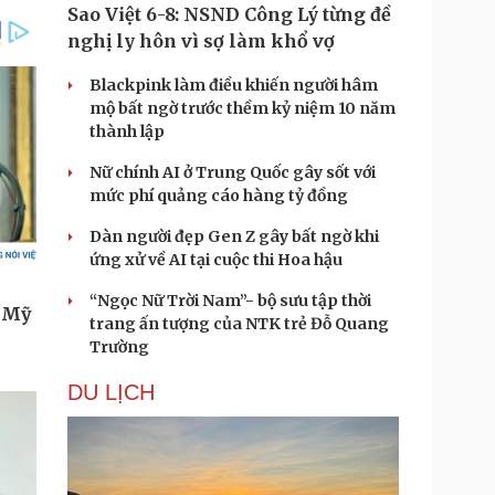
Sao Việt 6-8: NSND Công Lý từng đề
nghị ly hôn vì sợ làm khổ vợ
Blackpink làm điều khiến người hâm
mộ bất ngờ trước thềm kỷ niệm 10 năm
thành lập
Nữ chính AI ở Trung Quốc gây sốt với
mức phí quảng cáo hàng tỷ đồng
Dàn người đẹp Gen Z gây bất ngờ khi
ứng xử về AI tại cuộc thi Hoa hậu
“Ngọc Nữ Trời Nam”- bộ sưu tập thời
trang ấn tượng của NTK trẻ Đỗ Quang
Trường
DU LỊCH