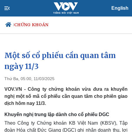
English
CHỨNG KHOÁN
/
Một số cổ phiếu cần quan tâm
Chính trị
Xã hội
Đảng
Tin 24h
ngày 11/3
Tổ chức nhân sự
Dự báo thời tiết
Quốc hội
Giáo dục
Thứ Ba, 05:00, 11/03/2025
Nhận diện sự thật
Dấu ấn VOV
Việc làm
VOV.VN - Công ty chứng khoán vừa đưa ra khuyến
Biển đảo
nghị một số mã cổ phiếu cần quan tâm cho phiên giao
dịch hôm nay 11/3.
Khuyến nghị trung lập dành cho cổ phiếu DGC
Theo Công ty Chứng khoán KB Việt Nam (KBSV), Tập
đoàn Hóa chất Đức Giang (DGC) ghi nhận doanh thu, lợi