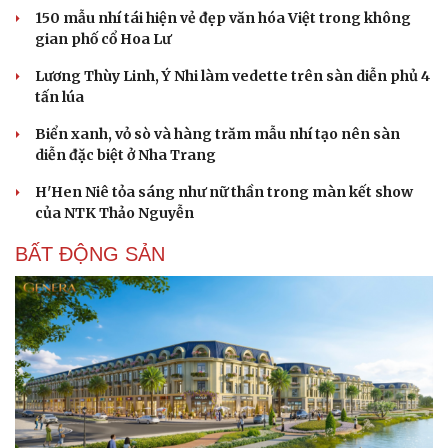
150 mẫu nhí tái hiện vẻ đẹp văn hóa Việt trong không
gian phố cổ Hoa Lư
Lương Thùy Linh, Ý Nhi làm vedette trên sàn diễn phủ 4
tấn lúa
Biển xanh, vỏ sò và hàng trăm mẫu nhí tạo nên sàn
diễn đặc biệt ở Nha Trang
H'Hen Niê tỏa sáng như nữ thần trong màn kết show
của NTK Thảo Nguyễn
BẤT ĐỘNG SẢN