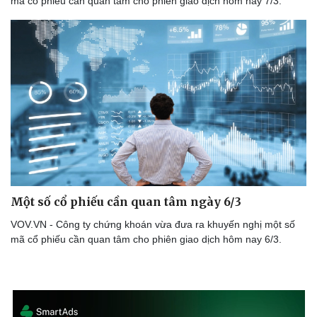
mã cổ phiếu cần quan tâm cho phiên giao dịch hôm nay 7/3.
Doanh nghiệp
Công nghệ
Thông tin doanh nghiệp
Sành điệu
Doanh nghiệp 24h
Tin Công nghệ
Doanh nhân
Trải nghiệm
Vì cộng đồng
Chuyển đổi số
Một số cổ phiếu cần quan tâm ngày 6/3
VOV.VN - Công ty chứng khoán vừa đưa ra khuyến nghị một số
mã cổ phiếu cần quan tâm cho phiên giao dịch hôm nay 6/3.