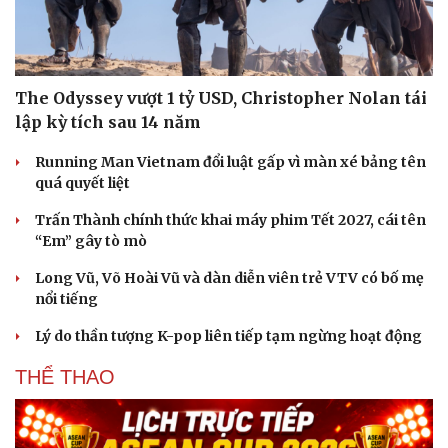
Hạt giống tâm hồn
The Odyssey vượt 1 tỷ USD, Christopher Nolan tái
lập kỳ tích sau 14 năm
Running Man Vietnam đổi luật gấp vì màn xé bảng tên
quá quyết liệt
Trấn Thành chính thức khai máy phim Tết 2027, cái tên
“Em” gây tò mò
Long Vũ, Võ Hoài Vũ và dàn diễn viên trẻ VTV có bố mẹ
nổi tiếng
Lý do thần tượng K-pop liên tiếp tạm ngừng hoạt động
THỂ THAO