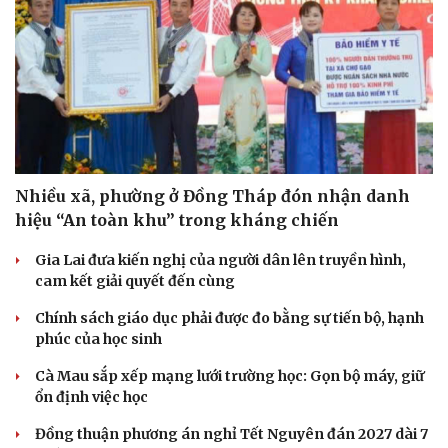
Nhiều xã, phường ở Đồng Tháp đón nhận danh
hiệu “An toàn khu” trong kháng chiến
Gia Lai đưa kiến nghị của người dân lên truyền hình,
cam kết giải quyết đến cùng
Văn hóa
Giải trí
Chính sách giáo dục phải được đo bằng sự tiến bộ, hạnh
Sân khấu - Điện ảnh
Nghệ sĩ
phúc của học sinh
Văn học
Thời trang
Âm nhạc
Sao Việt
Cà Mau sắp xếp mạng lưới trường học: Gọn bộ máy, giữ
Di sản
ổn định việc học
Đồng thuận phương án nghỉ Tết Nguyên đán 2027 dài 7