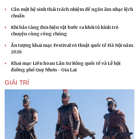
Cần một hệ sinh thái trách nhiệm để ngăn âm nhạc lệch
chuẩn
Khi bảo tàng đưa hiện vật bước ra khỏi tủ kính trò
chuyện cùng công chúng
Ấn tượng khai mạc Festival võ thuật quốc tế Hà Nội năm
2026
Khai mạc Liên hoan Lân Sư Rồng quốc tế và Lễ hội
đường phố Quy Nhơn - Gia Lai
GIẢI TRÍ
Du lịch
Podcast
Tư vấn
Câu chuyện thời sự
Săn Tour
Đọc truyện đêm khuya
check-in
Cửa sổ tình yêu
Kể chuyện cho bé