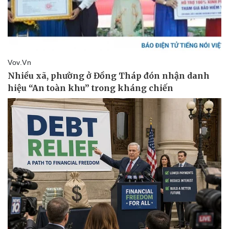
Vụ án
Vũ khí
Tin nóng
Việt Nam
Tư vấn luật
Phân tích