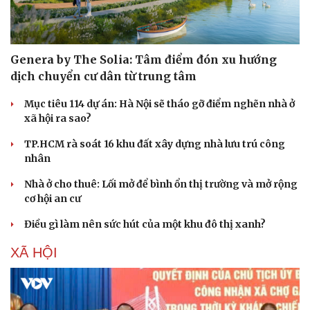
Genera by The Solia: Tâm điểm đón xu hướng
dịch chuyển cư dân từ trung tâm
Mục tiêu 114 dự án: Hà Nội sẽ tháo gỡ điểm nghẽn nhà ở
xã hội ra sao?
TP.HCM rà soát 16 khu đất xây dựng nhà lưu trú công
nhân
Nhà ở cho thuê: Lối mở để bình ổn thị trường và mở rộng
cơ hội an cư
Điều gì làm nên sức hút của một khu đô thị xanh?
XÃ HỘI