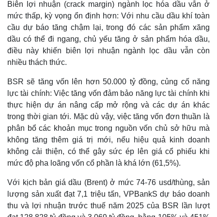
Biên lợi nhuận (crack margin) ngành lọc hóa dầu vẫn ở
mức thấp, kỳ vọng ổn định hơn: Với nhu cầu dầu khí toàn
cầu dự báo tăng chậm lại, trong đó các sản phẩm xăng
dầu có thể đi ngang, chủ yếu tăng ở sản phẩm hóa dầu,
điều này khiến biên lợi nhuận ngành lọc dầu vẫn còn
nhiều thách thức.
BSR sẽ tăng vốn lên hơn 50.000 tỷ đồng, củng cố năng
lực tài chính: Việc tăng vốn đảm bảo năng lực tài chính khi
thực hiện dự án nâng cấp mở rộng và các dự án khác
trong thời gian tới. Mặc dù vậy, việc tăng vốn đơn thuần là
phân bổ các khoản mục trong nguồn vốn chủ sở hữu mà
không tăng thêm giá trị mới, nếu hiệu quả kinh doanh
không cải thiện, có thể gây sức ép lên giá cổ phiếu khi
mức độ pha loãng vốn cổ phần là khá lớn (61,5%).
Với kịch bản giá dầu (Brent) ở mức 74-76 usd/thùng, sản
lượng sản xuất đạt 7,1 triệu tấn, VPBankS dự báo doanh
thu và lợi nhuận trước thuế năm 2025 của BSR lần lượt