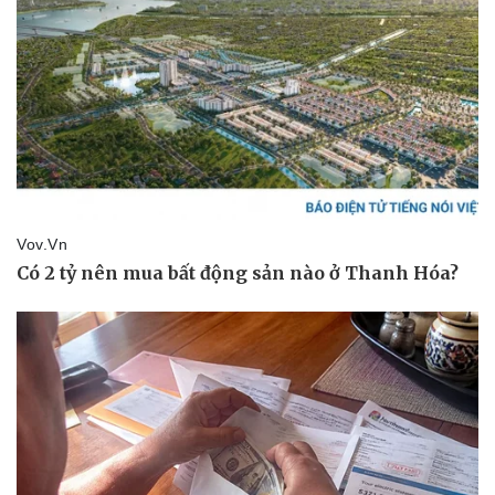
Thể thao
Ô tô - Xe máy
Bóng đá
Ô tô
Lịch thi đấu bóng đá
Xe máy
Thế giới thể thao
Tư vấn
eSports
Hậu trường