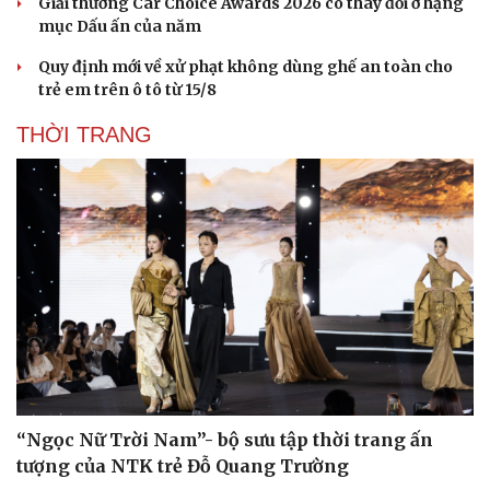
Giải thưởng Car Choice Awards 2026 có thay đổi ở hạng
mục Dấu ấn của năm
Quy định mới về xử phạt không dùng ghế an toàn cho
trẻ em trên ô tô từ 15/8
THỜI TRANG
Sức khỏe
Đời sống
Dinh dưỡng - món ngon
Nhà đẹp
Cây thuốc
Blog
Sản phụ khoa
Tình yêu - Gia đình
Nhi khoa
Nam khoa
Làm đẹp - giảm cân
Phòng mạch online
Ăn sạch sống khỏe
“Ngọc Nữ Trời Nam”- bộ sưu tập thời trang ấn
tượng của NTK trẻ Đỗ Quang Trường