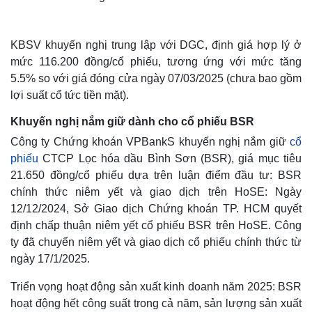
KBSV khuyến nghị trung lập với DGC, định giá hợp lý ở
mức 116.200 đồng/cổ phiếu, tương ứng với mức tăng
5.5% so với giá đóng cửa ngày 07/03/2025 (chưa bao gồm
lợi suất cổ tức tiền mặt).
Khuyến nghị nắm giữ dành cho cổ phiếu BSR
Công ty Chứng khoán VPBankS khuyến nghị nắm giữ
cổ
phiếu
CTCP Lọc hóa dầu Bình Sơn (BSR), giá mục tiêu
21.650 đồng/cổ phiếu dựa trên luận điểm đầu tư: BSR
chính thức niêm yết và giao dịch trên HoSE: Ngày
Thế giới
Multimedia
12/12/2024, Sở Giao dịch Chứng khoán TP. HCM quyết
Quan sát
Video
định chấp thuận niêm yết cổ phiếu BSR trên HoSE. Công
Cuộc sống đó đây
Ảnh
ty đã chuyển niêm yết và giao dịch cổ phiếu chính thức từ
Hồ sơ
E-Magazine
ngày 17/1/2025.
Infographic
Triển vọng hoạt động sản xuất kinh doanh năm 2025: BSR
hoạt động hết công suất trong cả năm, sản lượng sản xuất