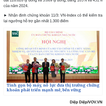
đạt 128.828 tỷ đồng và 3.069 tỷ đồng, bằng 105% và 451%
của năm 2024.
► Nhận định chứng khoán 11/3: VN-Index có thể kiểm tra
lại ngưỡng hỗ trợ gần nhất 1.300 điểm
Kinh tế
Thị trường
Tinh gọn bộ máy, nỗ lực đưa thị trường chứng
Bất động sản
Giá vàng
khoán phát triển mạnh mẽ, bền vững
Khởi nghiệp
Tiêu dùng
Tỷ giá
Diệp Diệp/VOV.VN
Chứng khoán