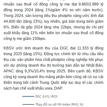
nhuận sau thuế cổ đông công ty mẹ đạt 9.865/2.989 tỷ
đồng trong 2024 (tăng 1%/giảm 4% so với năm trước).
Trong 2024, sản lượng tiêu thụ photpho vàng ước tính đạt
44.600 tấn (tăng 23%), tuy nhiên, giá bán trung bình giảm
6%. Biên lãi gộp 2024 tăng nhẹ 22bps, nhưng do chi phí
xuất khẩu tăng 11% nên biên lợi nhuận sau thuế cổ đông
công ty mẹ giảm 150bps.
KBSV ước tính doanh thu của DGC đạt 11.333 tỷ đồng
trong 2025 (tăng 15%). Động lực chính tới từ nhu cầu tiêu
thụ các sản phẩm hóa chất photpho công nghiệp hồi phục
với dự phóng doanh thu thị trường bán dẫn tại Nhật Bản,
APAC tăng 9,3%/10,4% trong 2025. Bên cạnh đó, KBSV
cũng kỳ vọng doanh thu mảng phân bón cũng sẽ có sự cải
thiện trong bối cảnh Trung Quốc tiếp tục duy trì các chính
sách hạn chế xuất khẩu urea, DAP.