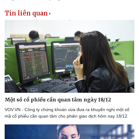
Sức khỏe
Đời sống
Dinh dưỡng - món ngon
Nhà đẹp
Tin liên quan
Cây thuốc
Blog
Sản phụ khoa
Tình yêu - Gia đình
Nhi khoa
Nam khoa
Làm đẹp - giảm cân
Phòng mạch online
Ăn sạch sống khỏe
Một số cổ phiếu cần quan tâm ngày 18/12
VOV.VN - Công ty chứng khoán vừa đưa ra khuyến nghị một số
mã cổ phiếu cần quan tâm cho phiên giao dịch hôm nay 18/12.