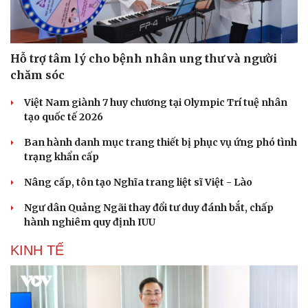
Hỗ trợ tâm lý cho bệnh nhân ung thư và người
chăm sóc
Việt Nam giành 7 huy chương tại Olympic Trí tuệ nhân
Du lịch
Podcast
tạo quốc tế 2026
Tư vấn
Câu chuyện thời sự
Săn Tour
Đọc truyện đêm khuya
Ban hành danh mục trang thiết bị phục vụ ứng phó tình
check-in
Cửa sổ tình yêu
trạng khẩn cấp
Kể chuyện cho bé
Nâng cấp, tôn tạo Nghĩa trang liệt sĩ Việt - Lào
Hạt giống tâm hồn
Ngư dân Quảng Ngãi thay đổi tư duy đánh bắt, chấp
hành nghiêm quy định IUU
KINH TẾ