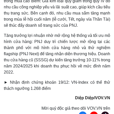
trong mùa cao điểm: Giá kim loại quý giảm trong quý IV do
nhu cầu công nghiệp yếu và lãi suất cao, giúp kích cầu tiêu
thụ trang sức. Bên cạnh đó, nhu cầu mua sắm tăng mạnh
trong mùa lễ hội cuối năm (lễ cưới, Tết, ngày vía Thần Tài)
sẽ thúc đẩy doanh số trang sức của PNJ.
Tăng trưởng lợi nhuận nhờ mở rộng hệ thống và tối ưu mô
hình cửa hàng: PNJ duy trì chiến lược mở rộng tại các
thành phố với mô hình cửa hàng nhỏ và thử nghiệm
flagship (PNJ Next) để tăng nhận diện thương hiệu. Doanh
thu cửa hàng cũ (SSSG) dự kiến tăng trưởng 10-11% trong
năm 2024/2025 khi doanh thu phục hồi về mức đỉnh năm
2022.
► Nhận định chứng khoán 19/12: VN-Index có thể thử
thách ngưỡng 1.268 điểm
Diệp Diệp/VOV.VN
Mời quý độc giả theo dõi VOV.VN trên