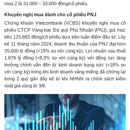
mua 2 là 31.000 – 33.000 đồng/cổ phiếu.
Khuyến nghị mua dành cho cổ phiếu PNJ
Chứng khoán Vietcombank (VCBS) khuyến nghị mua cổ
phiếu CTCP Vàng bạc Đá quý Phú Nhuận (PNJ), giá mục
tiêu 125.883 đồng/cổ phiếu dựa trên luận điểm đầu tư: Lũy
kế 11 tháng năm 2024, doanh thu thuần của PNJ đạt hơn
35.000 tỷ đồng (+19% so với cùng kỳ). Lợi nhuận sau thuế
1.876 tỷ đồng (+8,3% so với cùng kỳ) với động lực tăng
trưởng chính vẫn đến từ kinh doanh trang sức (+18% so
với cùng kỳ) trong khi kinh doanh vàng miếng đã chững lại
trong 2 quý gần đây kể từ khi NHNN ra chính sách kiểm
soát giá vàng từ 3/6.