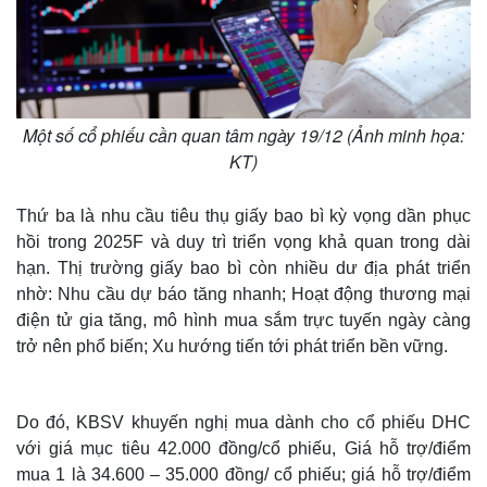
Một số cổ phiếu cần quan tâm ngày 19/12 (Ảnh minh họa:
KT)
Thứ ba là nhu cầu tiêu thụ giấy bao bì kỳ vọng dần phục
hồi trong 2025F và duy trì triển vọng khả quan trong dài
hạn. Thị trường giấy bao bì còn nhiều dư địa phát triển
Thế giới
Multimedia
nhờ: Nhu cầu dự báo tăng nhanh; Hoạt động thương mại
Quan sát
Video
điện tử gia tăng, mô hình mua sắm trực tuyến ngày càng
Cuộc sống đó đây
Ảnh
trở nên phổ biến; Xu hướng tiến tới phát triển bền vững.
Hồ sơ
E-Magazine
Infographic
Do đó, KBSV khuyến nghị mua dành cho cổ phiếu DHC
với giá mục tiêu 42.000 đồng/cổ phiếu, Giá hỗ trợ/điểm
mua 1 là 34.600 – 35.000 đồng/ cổ phiếu; giá hỗ trợ/điểm