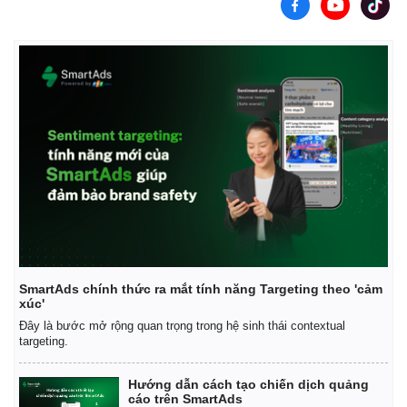
SmartAds chính thức ra mắt tính năng Targeting theo 'cảm
xúc'
Pháp luật
Quân sự - Quốc phòng
Đây là bước mở rộng quan trọng trong hệ sinh thái contextual
targeting.
Vụ án
Vũ khí
Tin nóng
Việt Nam
Tư vấn luật
Phân tích
Hướng dẫn cách tạo chiến dịch quảng
cáo trên SmartAds