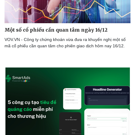
Một số cổ phiếu cần quan tâm ngày 16/12
Văn hóa
Giải trí
VOV.VN - Công ty chứng khoán vừa đưa ra khuyến nghị một số
Sân khấu - Điện ảnh
Nghệ sĩ
mã cổ phiếu cần quan tâm cho phiên giao dịch hôm nay 16/12.
Văn học
Thời trang
Âm nhạc
Sao Việt
Di sản