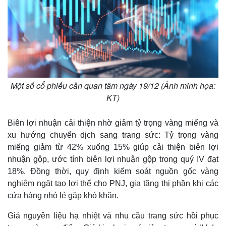
Một số cổ phiếu cần quan tâm ngày 19/12 (Ảnh minh họa:
KT)
Biên lợi nhuận cải thiện nhờ giảm tỷ trọng vàng miếng và
xu hướng chuyển dịch sang trang sức: Tỷ trọng vàng
miếng giảm từ 42% xuống 15% giúp cải thiện biên lợi
Kinh tế
Thị trường
nhuận gộp, ước tính biên lợi nhuận gộp trong quý IV đạt
Bất động sản
Giá vàng
18%. Đồng thời, quy định kiểm soát nguồn gốc vàng
Khởi nghiệp
Tiêu dùng
nghiêm ngặt tạo lợi thế cho PNJ, gia tăng thị phần khi các
Tỷ giá
Chứng khoán
cửa hàng nhỏ lẻ gặp khó khăn.
Giá cà phê
Giá nguyên liệu hạ nhiệt và nhu cầu trang sức hồi phục