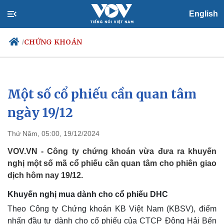
English
CHỨNG KHOÁN
/
Một số cổ phiếu cần quan tâm
Chính trị
Xã hội
Đảng
Tin 24h
ngày 19/12
Tổ chức nhân sự
Dự báo thời tiết
Quốc hội
Giáo dục
Thứ Năm, 05:00, 19/12/2024
Nhận diện sự thật
Dấu ấn VOV
Việc làm
VOV.VN - Công ty chứng khoán vừa đưa ra khuyến
Biển đảo
nghị một số mã cổ phiếu cần quan tâm cho phiên giao
dịch hôm nay 19/12.
Khuyến nghị mua dành cho cổ phiếu DHC
Theo Công ty Chứng khoán KB Việt Nam (KBSV), điểm
nhấn đầu tư dành cho cổ phiếu của CTCP Đông Hải Bến