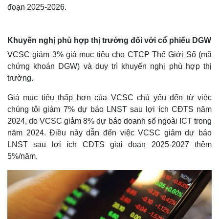
đoạn 2025-2026.
Khuyến nghị phù hợp thị trường đối với cổ phiếu DGW
VCSC giảm 3% giá mục tiêu cho CTCP Thế Giới Số (mã
chứng khoán DGW) và duy trì khuyến nghị phù hợp thị
trường.
Giá mục tiêu thấp hơn của VCSC chủ yếu đến từ việc
chúng tôi giảm 7% dự báo LNST sau lợi ích CĐTS năm
2024, do VCSC giảm 8% dự báo doanh số ngoài ICT trong
năm 2024. Điều này dẫn đến việc VCSC giảm dự báo
LNST sau lợi ích CĐTS giai đoạn 2025-2027 thêm
5%/năm.
Kinh tế
Thị trường
Bất động sản
Giá vàng
Khởi nghiệp
Tiêu dùng
Tỷ giá
Chứng khoán
Giá cà phê