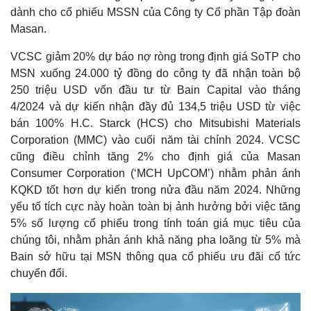
dành cho cổ phiếu MSSN của Công ty Cổ phần Tập đoàn
Masan.
VCSC giảm 20% dự báo nợ ròng trong định giá SoTP cho
MSN xuống 24.000 tỷ đồng do công ty đã nhận toàn bộ
250 triệu USD vốn đầu tư từ Bain Capital vào tháng
4/2024 và dự kiến nhận đầy đủ 134,5 triệu USD từ việc
bán 100% H.C. Starck (HCS) cho Mitsubishi Materials
Corporation (MMC) vào cuối năm tài chính 2024. VCSC
cũng điều chỉnh tăng 2% cho định giá của Masan
Consumer Corporation (‘MCH UpCOM’) nhằm phản ánh
KQKD tốt hơn dự kiến trong nửa đầu năm 2024. Những
yếu tố tích cực này hoàn toàn bị ảnh hưởng bởi việc tăng
5% số lượng cổ phiếu trong tính toán giá mục tiêu của
chúng tôi, nhằm phản ánh khả năng pha loãng từ 5% mà
Bain sở hữu tại MSN thông qua cổ phiếu ưu đãi cổ tức
chuyển đổi.