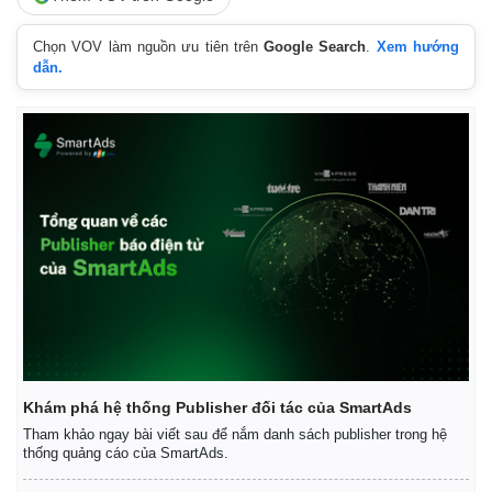
Chọn VOV làm nguồn ưu tiên trên
Google Search
.
Xem hướng
dẫn.
Khám phá hệ thống Publisher đối tác của SmartAds
Tham khảo ngay bài viết sau để nắm danh sách publisher trong hệ
thống quảng cáo của SmartAds.
Thể thao
Ô tô - Xe máy