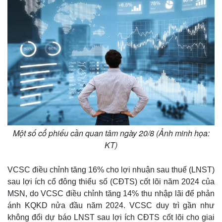
Thế giới
Multimedia
Quan sát
Video
Cuộc sống đó đây
Ảnh
Hồ sơ
E-Magazine
Infographic
Một số cổ phiếu cần quan tâm ngày 20/8 (Ảnh minh họa:
KT)
VCSC điều chỉnh tăng 16% cho lợi nhuận sau thuế (LNST)
sau lợi ích cổ đông thiểu số (CĐTS) cốt lõi năm 2024 của
MSN, do VCSC điều chỉnh tăng 14% thu nhập lãi để phản
ánh KQKD nửa đầu năm 2024. VCSC duy trì gần như
không đổi dự báo LNST sau lợi ích CĐTS cốt lõi cho giai