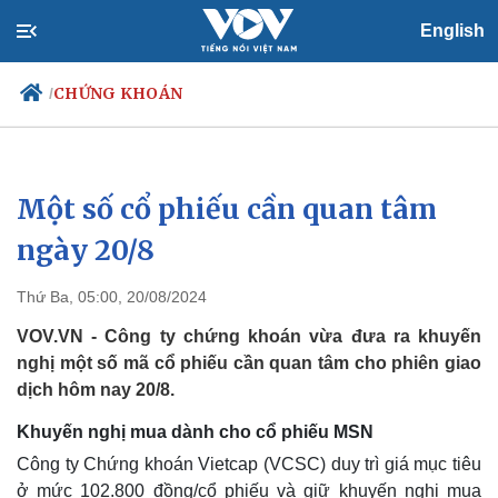
English
CHỨNG KHOÁN
/
Một số cổ phiếu cần quan tâm
Chính trị
Xã hội
Đảng
Tin 24h
ngày 20/8
Tổ chức nhân sự
Dự báo thời tiết
Quốc hội
Giáo dục
Thứ Ba, 05:00, 20/08/2024
Nhận diện sự thật
Dấu ấn VOV
Việc làm
VOV.VN - Công ty chứng khoán vừa đưa ra khuyến
Biển đảo
nghị một số mã cổ phiếu cần quan tâm cho phiên giao
dịch hôm nay 20/8.
Khuyến nghị mua dành cho cổ phiếu MSN
Công ty Chứng khoán Vietcap (VCSC) duy trì giá mục tiêu
ở mức 102.800 đồng/cổ phiếu và giữ khuyến nghị mua