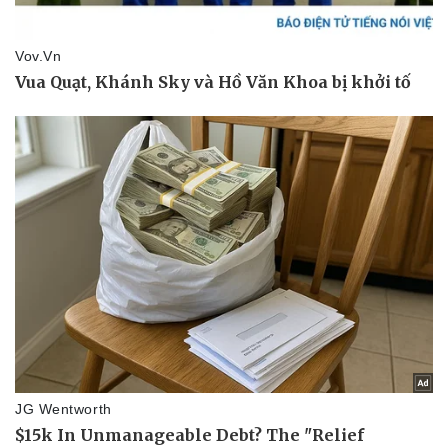
Văn hóa
Giải trí
Sân khấu - Điện ảnh
Nghệ sĩ
Văn học
Thời trang
Âm nhạc
Sao Việt
Di sản