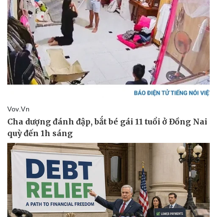
Sức khỏe
Đời sống
Dinh dưỡng - món ngon
Nhà đẹp
Cây thuốc
Blog
Sản phụ khoa
Tình yêu - Gia đình
Nhi khoa
Nam khoa
Làm đẹp - giảm cân
Phòng mạch online
Ăn sạch sống khỏe