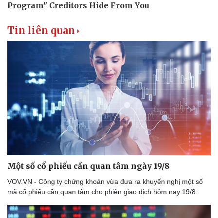
Tin liên quan
Du lịch
Podcast
Tư vấn
Câu chuyện thời sự
Săn Tour
Đọc truyện đêm khuya
Một số cổ phiếu cần quan tâm ngày 19/8
check-in
Cửa sổ tình yêu
Kể chuyện cho bé
VOV.VN - Công ty chứng khoán vừa đưa ra khuyến nghị một số
Hạt giống tâm hồn
mã cổ phiếu cần quan tâm cho phiên giao dịch hôm nay 19/8.