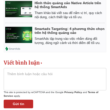
Bóng đá
Ô tô
Hình thức quảng cáo Native Article trên
Lịch thi đấu bóng đá
Xe máy
hệ thống SmartAds
Thế giới thể thao
Tư vấn
Tham khảo bài viết sau để nắm vị trí, quy cách
eSports
nội dung, cách thiết lập và tối ưu.
Hậu trường
Smartads Targeting: 4 phương thức chọn
trên hệ thống quảng cáo
SmartAds tập trung vào việc nhắm đúng đối
tượng, đúng ngữ cảnh và thời điểm để tối ưu.
Viết bình luận
This site is protected by reCAPTCHA and the Google
Privacy Policy
and
Terms of
Service
apply.
Gửi tin