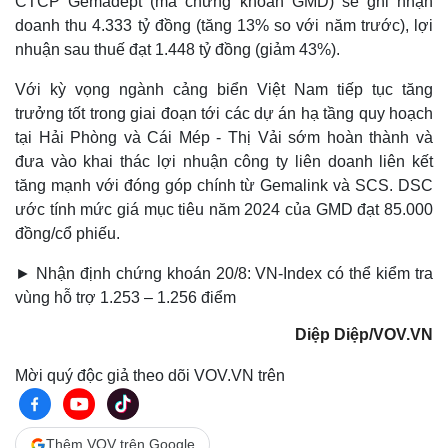
CTCP Gemadept (mã chứng khoán GMD) sẽ ghi nhận
doanh thu 4.333 tỷ đồng (tăng 13% so với năm trước), lợi
nhuận sau thuế đạt 1.448 tỷ đồng (giảm 43%).
Với kỳ vọng ngành cảng biển Việt Nam tiếp tục tăng
trưởng tốt trong giai đoạn tới các dự án hạ tầng quy hoạch
tại Hải Phòng và Cái Mép - Thị Vải sớm hoàn thành và
đưa vào khai thác lợi nhuận công ty liên doanh liên kết
Pháp luật
Quân sự - Quốc phòng
tăng mạnh với đóng góp chính từ Gemalink và SCS. DSC
Vụ án
Vũ khí
ước tính mức giá mục tiêu năm 2024 của GMD đạt 85.000
Tin nóng
Việt Nam
đồng/cổ phiếu.
Tư vấn luật
Phân tích
► Nhận định chứng khoán 20/8: VN-Index có thể kiểm tra
vùng hỗ trợ 1.253 – 1.256 điểm
Diệp Diệp/VOV.VN
Mời quý độc giả theo dõi VOV.VN trên
Thêm VOV trên Google