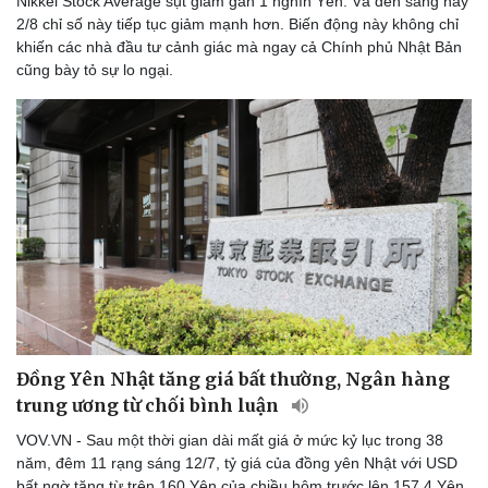
Nikkei Stock Average sụt giảm gần 1 nghìn Yên. Và đến sáng nay
2/8 chỉ số này tiếp tục giảm mạnh hơn. Biến động này không chỉ
khiến các nhà đầu tư cảnh giác mà ngay cả Chính phủ Nhật Bản
cũng bày tỏ sự lo ngại.
Đồng Yên Nhật tăng giá bất thường, Ngân hàng
trung ương từ chối bình luận
VOV.VN - Sau một thời gian dài mất giá ở mức kỷ lục trong 38
năm, đêm 11 rạng sáng 12/7, tỷ giá của đồng yên Nhật với USD
bất ngờ tăng từ trên 160 Yên của chiều hôm trước lên 157,4 Yên