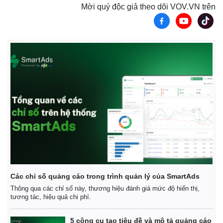
Mời quý độc giả theo dõi VOV.VN trên
Thế giới
Multimedia
Quan sát
Video
Cuộc sống đó đây
Ảnh
Hồ sơ
E-Magazine
Infographic
Các chỉ số quảng cáo trong trình quản lý của SmartAds
Thông qua các chỉ số này, thương hiệu đánh giá mức độ hiển thị,
tương tác, hiệu quả chi phí.
5 công cụ tạo tiêu đề và mô tả quảng cáo