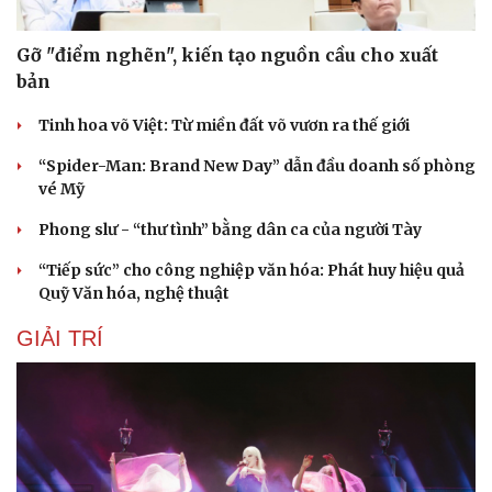
Âm nhạc
Sao Việt
Di sản
Gỡ "điểm nghẽn", kiến tạo nguồn cầu cho xuất
bản
Tinh hoa võ Việt: Từ miền đất võ vươn ra thế giới
“Spider-Man: Brand New Day” dẫn đầu doanh số phòng
vé Mỹ
Phong slư - “thư tình” bằng dân ca của người Tày
“Tiếp sức” cho công nghiệp văn hóa: Phát huy hiệu quả
Quỹ Văn hóa, nghệ thuật
GIẢI TRÍ