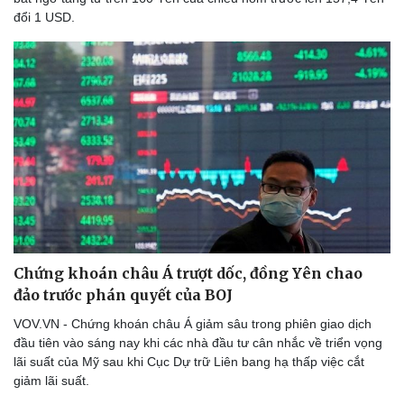
Thể thao
Ô tô - Xe máy
đổi 1 USD.
Bóng đá
Ô tô
Lịch thi đấu bóng đá
Xe máy
Thế giới thể thao
Tư vấn
eSports
Hậu trường
Chứng khoán châu Á trượt dốc, đồng Yên chao
đảo trước phán quyết của BOJ
VOV.VN - Chứng khoán châu Á giảm sâu trong phiên giao dịch
đầu tiên vào sáng nay khi các nhà đầu tư cân nhắc về triển vọng
lãi suất của Mỹ sau khi Cục Dự trữ Liên bang hạ thấp việc cắt
giảm lãi suất.