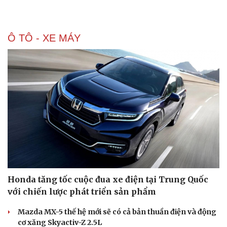
Ô TÔ - XE MÁY
Honda tăng tốc cuộc đua xe điện tại Trung Quốc
với chiến lược phát triển sản phẩm
Doanh nghiệp
Công nghệ
Mazda MX-5 thế hệ mới sẽ có cả bản thuần điện và động
cơ xăng Skyactiv-Z 2.5L
Thông tin doanh nghiệp
Sành điệu