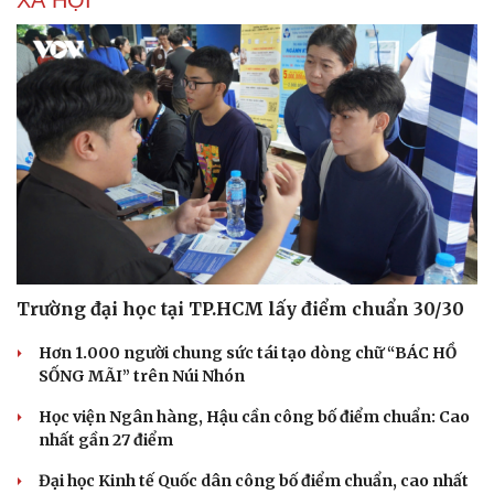
XÃ HỘI
Nhi khoa
Nam khoa
Làm đẹp - giảm cân
Phòng mạch online
Ăn sạch sống khỏe
Trường đại học tại TP.HCM lấy điểm chuẩn 30/30
Hơn 1.000 người chung sức tái tạo dòng chữ “BÁC HỒ
SỐNG MÃI” trên Núi Nhón
Học viện Ngân hàng, Hậu cần công bố điểm chuẩn: Cao
nhất gần 27 điểm
Đại học Kinh tế Quốc dân công bố điểm chuẩn, cao nhất