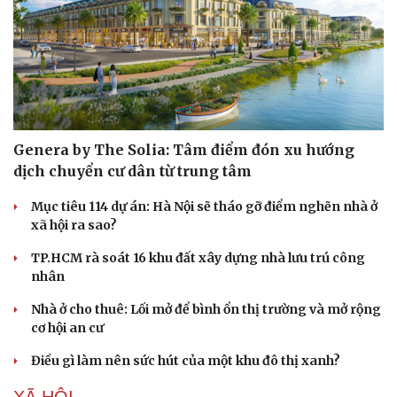
Genera by The Solia: Tâm điểm đón xu hướng
dịch chuyển cư dân từ trung tâm
Mục tiêu 114 dự án: Hà Nội sẽ tháo gỡ điểm nghẽn nhà ở
xã hội ra sao?
TP.HCM rà soát 16 khu đất xây dựng nhà lưu trú công
nhân
Nhà ở cho thuê: Lối mở để bình ổn thị trường và mở rộng
Sức khỏe
Đời sống
cơ hội an cư
Dinh dưỡng - món ngon
Nhà đẹp
Điều gì làm nên sức hút của một khu đô thị xanh?
Cây thuốc
Blog
Sản phụ khoa
Tình yêu - Gia đình