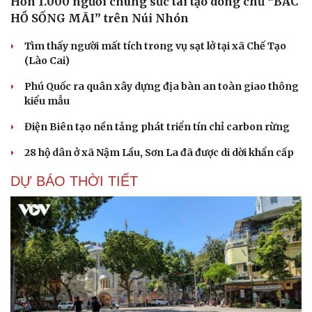
Hơn 1.000 người chung sức tái tạo dòng chữ “BÁC
HỒ SỐNG MÃI” trên Núi Nhón
Tìm thấy người mất tích trong vụ sạt lở tại xã Chế Tạo
(Lào Cai)
Phú Quốc ra quân xây dựng địa bàn an toàn giao thông
kiểu mẫu
Điện Biên tạo nền tảng phát triển tín chỉ carbon rừng
28 hộ dân ở xã Nậm Lầu, Sơn La đã được di dời khẩn cấp
DỰ BÁO THỜI TIẾT
Cải chính