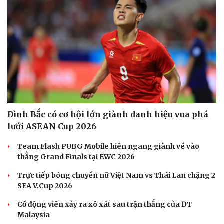
Đình Bắc có cơ hội lớn giành danh hiệu vua phá
lưới ASEAN Cup 2026
Team Flash PUBG Mobile hiên ngang giành vé vào
thẳng Grand Finals tại EWC 2026
Du lịch
Podcast
Trực tiếp bóng chuyền nữ Việt Nam vs Thái Lan chặng 2
Tư vấn
Câu chuyện thời sự
SEA V.Cup 2026
Săn Tour
Đọc truyện đêm khuya
check-in
Cửa sổ tình yêu
Cổ động viên xảy ra xô xát sau trận thắng của ĐT
Kể chuyện cho bé
Malaysia
Hạt giống tâm hồn