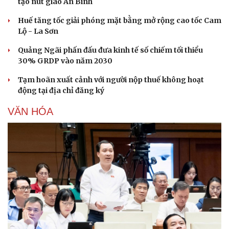
tạo nút giao An Bình
Huế tăng tốc giải phóng mặt bằng mở rộng cao tốc Cam
Lộ - La Sơn
Quảng Ngãi phấn đấu đưa kinh tế số chiếm tối thiểu
30% GRDP vào năm 2030
Tạm hoãn xuất cảnh với người nộp thuế không hoạt
động tại địa chỉ đăng ký
VĂN HÓA
Văn hóa
Giải trí
Sân khấu - Điện ảnh
Nghệ sĩ
Văn học
Thời trang