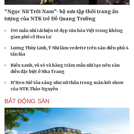
“Ngọc Nữ Trời Nam”- bộ sưu tập thời trang ấn
tượng của NTK trẻ Đỗ Quang Trường
150 mẫu nhí tái hiện vẻ đẹp văn hóa Việt trong không
gian phố cổ Hoa Lư
Lương Thùy Linh, Ý Nhi làm vedette trên sàn diễn phủ 4
tấn lúa
Biển xanh, vỏ sò và hàng trăm mẫu nhí tạo nên sàn
diễn đặc biệt ở Nha Trang
H'Hen Niê tỏa sáng như nữ thần trong màn kết show
của NTK Thảo Nguyễn
BẤT ĐỘNG SẢN