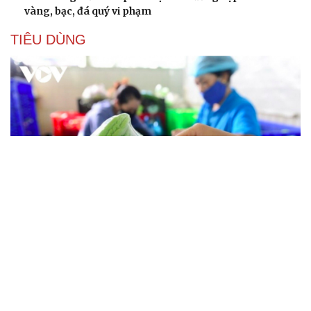
vàng, bạc, đá quý vi phạm
TIÊU DÙNG
Kết nối dữ liệu là "nút thắt" lớn nhất của Đề án 100
trong truy xuất nguồn gốc
Nhận diện và cách phòng, tránh kinh doanh đa cấp bất
hợp pháp