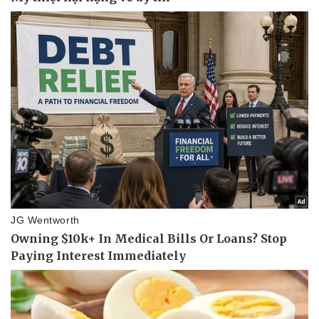
Kinh tế
Thị trường
Bất động sản
Giá vàng
Khởi nghiệp
Tiêu dùng
Tỷ giá
Chứng khoán
Giá cà phê