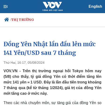
English
THỊ TRƯỜNG
/
Đồng Yên Nhật lần đầu lên mức
Chính trị
Xã hội
Đảng
Tin 24h
141 Yên/USD sau 7 tháng
Tổ chức nhân sự
Dự báo thời tiết
Quốc hội
Giáo dục
Thứ Hai, 16:17, 05/08/2024
Nhận diện sự thật
Dấu ấn VOV
Việc làm
VOV.VN - Trên thị trường ngoại hối Tokyo hôm nay
Biển đảo
(5/8) cho thấy, tỷ giá đồng Yên có thời điểm tăng lên
mức 141 yên = 1 USD. Đây là lần đầu tiên trong khoảng
7 tháng qua (kể từ tháng 1/2024), giá trị của đồng Yên
mới tăng cao ở mức này.
Theo các nhà chuyên môn, sự tăng giá của đồng Yên so