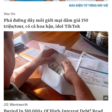
Pháp luật
Quân sự - Quốc phòng
Vụ án
Vũ khí
Tin nóng
Việt Nam
Tư vấn luật
Phân tích