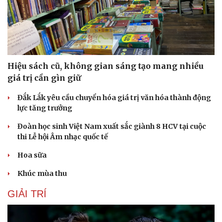
Hiệu sách cũ, không gian sáng tạo mang nhiều
giá trị cần gìn giữ
Đắk Lắk yêu cầu chuyển hóa giá trị văn hóa thành động
lực tăng trưởng
Đoàn học sinh Việt Nam xuất sắc giành 8 HCV tại cuộc
thi Lễ hội Âm nhạc quốc tế
Hoa sữa
Khúc mùa thu
Du lịch
Podcast
Tư vấn
Câu chuyện thời sự
GIẢI TRÍ
Săn Tour
Đọc truyện đêm khuya
check-in
Cửa sổ tình yêu
Kể chuyện cho bé