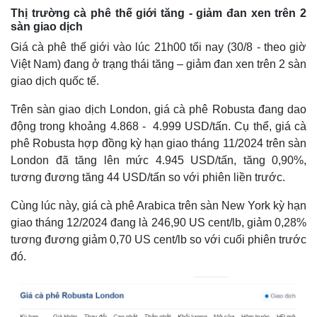
Thị trường cà phê thế giới tăng - giảm đan xen trên 2
sàn giao dịch
Giá cà phê thế giới vào lúc 21h00 tối nay (30/8 - theo giờ
Việt Nam) đang ở trạng thái tăng – giảm đan xen trên 2 sàn
giao dịch quốc tế.
Trên sàn giao dịch London, giá cà phê Robusta đang dao
động trong khoảng 4.868 - 4.999 USD/tấn. Cụ thể, giá cà
phê Robusta hợp đồng kỳ hạn giao tháng 11/2024 trên sàn
London đã tăng lên mức 4.945 USD/tấn, tăng 0,90%,
tương đương tăng 44 USD/tấn so với phiên liền trước.
Thế giới
Multimedia
Cùng lúc này, giá cà phê Arabica trên sàn New York kỳ hạn
giao tháng 12/2024 đang là 246,90 US cent/lb, giảm 0,28%
Quan sát
Video
Cuộc sống đó đây
Ảnh
tương đương giảm 0,70 US cent/lb so với cuối phiên trước
Hồ sơ
E-Magazine
đó.
Infographic