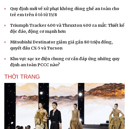
Quy định mới về xử phạt không dùng ghế an toàn cho
trẻ em trên ô tô từ 15/8
Triumph Tracker 400 và Thruxton 400 ra mắt: Thiết kế
độc đáo, động cơ mạnh hơn
Mitsubishi Destinator giảm giá gần 80 triệu đồng,
Sức khỏe
Đời sống
quyết đấu CX-5 và Tucson
Dinh dưỡng - món ngon
Nhà đẹp
Cây thuốc
Blog
Khu vực sạc xe điện chung cư cần đáp ứng những quy
Sản phụ khoa
Tình yêu - Gia đình
định an toàn PCCC nào?
Nhi khoa
THỜI TRANG
Nam khoa
Làm đẹp - giảm cân
Phòng mạch online
Ăn sạch sống khỏe