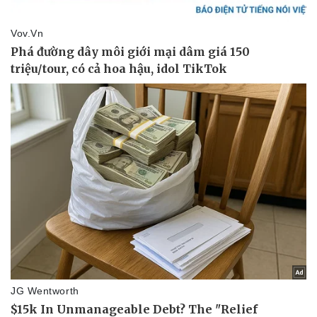
Vụ án
Vũ khí
Tin nóng
Việt Nam
Tư vấn luật
Phân tích