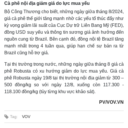
Cà phê nội địa giảm giá do lực mua yếu
Bộ Công Thương cho biết, những ngày giữa tháng 8/2024,
giá cà phê thế giới tăng mạnh nhờ các yếu tố thúc đẩy như
kỳ vọng giảm lãi suất của Cục Dự trữ Liên Bang Mỹ (FED),
đồng USD suy yếu và thông tin sương giá ảnh hưởng đến
nguồn cung từ Brazil. Bên cạnh đó, đồng nội tệ Brazil tăng
mạnh nhất trong 4 tuần qua, giúp hạn chế sự bán ra từ
Brazil cũng hỗ trợ giá.
Tại thị trường trong nước, những ngày giữa tháng 8 giá cà
phê Robusta có xu hướng giảm do lực mua yếu. Giá cà
phê Robusta ngày 19/8 tại thị trường nội địa giảm từ 300 –
500 đồng/kg so với ngày 12/8, xuống còn 117.300 -
118.100 đồng/kg (tùy từng khu vực khảo sát).
Kinh tế
Thị trường
PV/VOV.VN
Bất động sản
Giá vàng
Khởi nghiệp
Tiêu dùng
Tag:
VOV
Tỷ giá
Chứng khoán