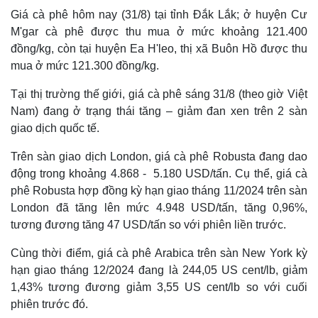
Giá cà phê hôm nay (31/8) tại tỉnh Đắk Lắk; ở huyện Cư
M'gar cà phê được thu mua ở mức khoảng 121.400
đồng/kg, còn tại huyện Ea H'leo, thị xã Buôn Hồ được thu
mua ở mức 121.300 đồng/kg.
Tại thị trường thế giới, giá cà phê sáng 31/8 (theo giờ Việt
Nam) đang ở trạng thái tăng – giảm đan xen trên 2 sàn
giao dịch quốc tế.
Trên sàn giao dịch London, giá cà phê Robusta đang dao
động trong khoảng 4.868 - 5.180 USD/tấn. Cụ thể, giá cà
phê Robusta hợp đồng kỳ hạn giao tháng 11/2024 trên sàn
London đã tăng lên mức 4.948 USD/tấn, tăng 0,96%,
tương đương tăng 47 USD/tấn so với phiên liền trước.
Cùng thời điểm, giá cà phê Arabica trên sàn New York kỳ
hạn giao tháng 12/2024 đang là 244,05 US cent/lb, giảm
1,43% tương đương giảm 3,55 US cent/lb so với cuối
phiên trước đó.