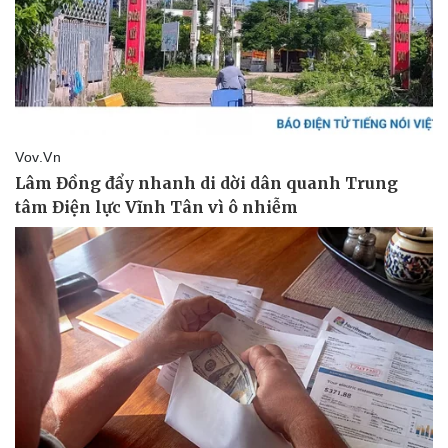
Thể thao
Ô tô - Xe máy
Bóng đá
Ô tô
Lịch thi đấu bóng đá
Xe máy
Thế giới thể thao
Tư vấn
eSports
Hậu trường