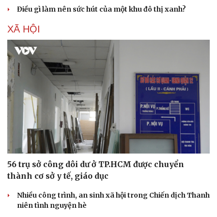
Điều gì làm nên sức hút của một khu đô thị xanh?
XÃ HỘI
Văn hóa
Giải trí
Sân khấu - Điện ảnh
Nghệ sĩ
56 trụ sở công dôi dư ở TP.HCM được chuyển
Văn học
Thời trang
thành cơ sở y tế, giáo dục
Âm nhạc
Sao Việt
Di sản
Nhiều công trình, an sinh xã hội trong Chiến dịch Thanh
niên tình nguyện hè