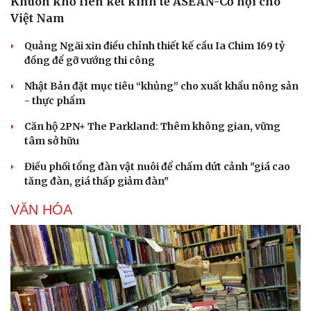
Khuôn khổ liên kết kinh tế ASEAN-Cơ hội cho
Việt Nam
Quảng Ngãi xin điều chỉnh thiết kế cầu Ia Chim 169 tỷ
đồng để gỡ vướng thi công
Nhật Bản đặt mục tiêu “khủng” cho xuất khẩu nông sản
- thực phẩm
Căn hộ 2PN+ The Parkland: Thêm không gian, vững
tâm sở hữu
Điều phối tổng đàn vật nuôi để chấm dứt cảnh "giá cao
tăng đàn, giá thấp giảm đàn"
VĂN HÓA