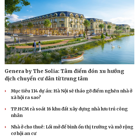
Genera by The Solia: Tâm điểm đón xu hướng
dịch chuyển cư dân từ trung tâm
Mục tiêu 114 dự án: Hà Nội sẽ tháo gỡ điểm nghẽn nhà ở
xã hội ra sao?
TP.HCM rà soát 16 khu đất xây dựng nhà lưu trú công
nhân
Nhà ở cho thuê: Lối mở để bình ổn thị trường và mở rộng
cơ hội an cư