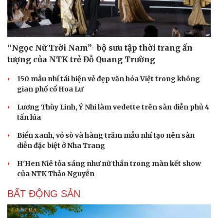
“Ngọc Nữ Trời Nam”- bộ sưu tập thời trang ấn
tượng của NTK trẻ Đỗ Quang Trường
150 mẫu nhí tái hiện vẻ đẹp văn hóa Việt trong không
gian phố cổ Hoa Lư
Lương Thùy Linh, Ý Nhi làm vedette trên sàn diễn phủ 4
tấn lúa
Biển xanh, vỏ sò và hàng trăm mẫu nhí tạo nên sàn
diễn đặc biệt ở Nha Trang
H'Hen Niê tỏa sáng như nữ thần trong màn kết show
của NTK Thảo Nguyễn
BẤT ĐỘNG SẢN