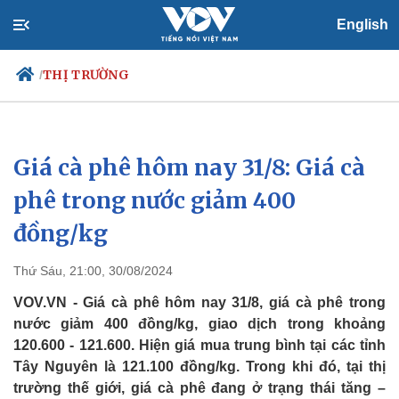
English
THỊ TRƯỜNG
/
Giá cà phê hôm nay 31/8: Giá cà
Chính trị
Xã hội
Đảng
Tin 24h
phê trong nước giảm 400
Tổ chức nhân sự
Dự báo thời tiết
đồng/kg
Quốc hội
Giáo dục
Nhận diện sự thật
Dấu ấn VOV
Việc làm
Thứ Sáu, 21:00, 30/08/2024
Biển đảo
VOV.VN - Giá cà phê hôm nay 31/8, giá cà phê trong
nước giảm 400 đồng/kg, giao dịch trong khoảng
120.600 - 121.600. Hiện giá mua trung bình tại các tỉnh
Tây Nguyên là 121.100 đồng/kg. Trong khi đó, tại thị
trường thế giới, giá cà phê đang ở trạng thái tăng –